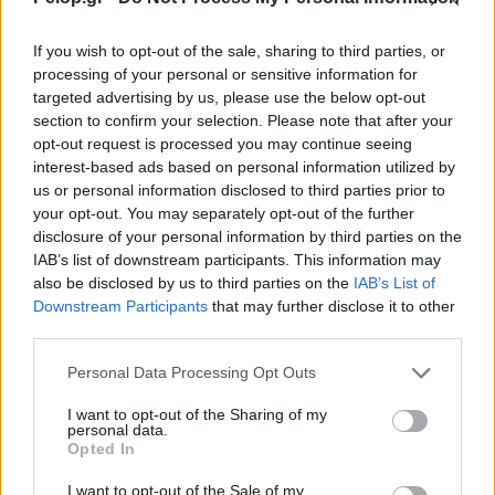
Μνημόνιο συνεργασίας Πανεπιστημίου Πατρών –
ΠΑΣΑΠΠ
If you wish to opt-out of the sale, sharing to third parties, or
processing of your personal or sensitive information for
targeted advertising by us, please use the below opt-out
section to confirm your selection. Please note that after your
opt-out request is processed you may continue seeing
interest-based ads based on personal information utilized by
us or personal information disclosed to third parties prior to
your opt-out. You may separately opt-out of the further
disclosure of your personal information by third parties on the
IAB’s list of downstream participants. This information may
also be disclosed by us to third parties on the
IAB’s List of
Downstream Participants
that may further disclose it to other
third parties.
Please note that this website/app uses one or more Google
Personal Data Processing Opt Outs
services and may gather and store information including but
Δεν ανοίγει η μπάρα στα διόδια με το e-pass ενώ έχει
not limited to your visit or usage behaviour. You may click to
I want to opt-out of the Sharing of my
personal data.
χρήματα «μέσα»;
grant or deny consent to Google and its third-party tags to
Opted In
use your data for below specified purposes in below Google
consent section.
I want to opt-out of the Sale of my