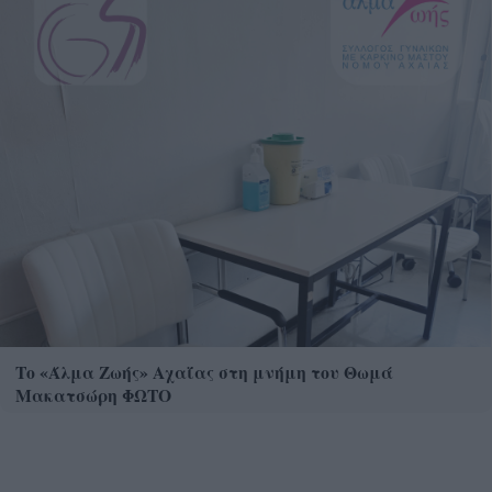
Το «Άλμα Ζωής» Αχαΐας στη μνήμη του Θωμά
Μακατσώρη ΦΩΤΟ