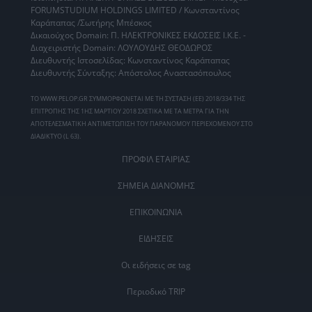
FORUMSTUDIUM HOLDINGS LIMITED / Κωνσταντίνος
Καράπαπας /Σωτήρης Μπέσκος
Δικαιούχος Domain: Π. ΗΛΕΚΤΡΟΝΙΚΕΣ ΕΚΔΟΣΕΙΣ Ι.Κ.Ε. -
Διαχειριστής Domain: ΛΟΥΛΟΥΔΗΣ ΘΕΟΔΩΡΟΣ
Διευθυντής Ιστοσελίδας: Κωνσταντίνος Καράπαπας
Διευθυντής Σύνταξης: Απόστολος Αναστασόπουλος
ΤΟ WWW.PELOP.GR ΣΥΜΜΟΡΦΩΝΕΤΑΙ ΜΕ ΤΗ ΣΥΣΤΑΣΗ (ΕΕ) 2018/334 ΤΗΣ
ΕΠΙΤΡΟΠΗΣ ΤΗΣ 1ΗΣ ΜΑΡΤΙΟΥ 2018 ΣΧΕΤΙΚΑ ΜΕ ΤΑ ΜΕΤΡΑ ΓΙΑ ΤΗΝ
ΑΠΟΤΕΛΕΣΜΑΤΙΚΗ ΑΝΤΙΜΕΤΩΠΙΣΗ ΤΟΥ ΠΑΡΑΝΟΜΟΥ ΠΕΡΙΕΧΟΜΕΝΟΥ ΣΤΟ
ΔΙΑΔΙΚΤΥΟ (L 63).
ΠΡΟΦΙΛ ΕΤΑΙΡΙΑΣ
ΣΗΜΕΙΑ ΔΙΑΝΟΜΗΣ
ΕΠΙΚΟΙΝΩΝΙΑ
ΕΙΔΗΣΕΙΣ
Οι ειδήσεις σε tag
Περιοδικό TRIP