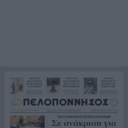
έχασε το σπίτι λίγο πριν μετακομίσει
Στις 28 Αυγούστου ενεργοποιείται η κάρτα του
11:53
Αγρότη, τι αλλάζει
Ξανασκανάρουν το Ιόνιο για αέριο – Νέες
11:49
έρευνες για υδρογονάνθρακες στη Δυτική
Ελλάδα
Όμιλος ΔΕΗ: Οικονομικά Αποτελέσματα Α΄
11:45
εξαμήνου 2026
Προβληματισμός για την αυξανόμενη βία στους
11:39
νέους – Η άγρια επίθεση σε 17χρονο στο Ρίο και
ο τραυματισμός
Με ήπια άνοδο άνοιξε ο Γ.Δ. του Ελληνικού
11:36
Χρηματιστηρίου
Πώς θα πληρωθεί η αργία του
11:33
Δεκαπενταύγουστου 2026 – Τι ισχύει για
μισθωτούς και ημερομίσθιους