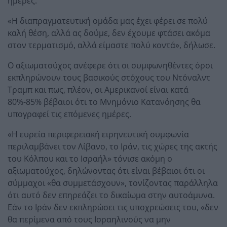
ημέρες.
«Η διαπραγματευτική ομάδα μας έχει φέρει σε πολύ
καλή θέση, αλλά ας δούμε, δεν έχουμε φτάσει ακόμα
στον τερματισμό, αλλά είμαστε πολύ κοντά», δήλωσε.
Ο αξιωματούχος ανέφερε ότι οι συμφωνηθέντες όροι
εκπληρώνουν τους βασικούς στόχους του Ντόναλντ
Τραμπ και πως, πλέον, οι Αμερικανοί είναι κατά
80%-85% βέβαιοι ότι το Μνημόνιο Κατανόησης θα
υπογραφεί τις επόμενες ημέρες.
«Η ευρεία περιφερειακή ειρηνευτική συμφωνία
περιλαμβάνει τον Λίβανο, το Ιράν, τις χώρες της ακτής
του Κόλπου και το Ισραήλ» τόνισε ακόμη ο
αξιωματούχος, δηλώνοντας ότι είναι βέβαιοι ότι οι
σύμμαχοι «θα συμμετάσχουν», τονίζοντας παράλληλα
ότι αυτό δεν επηρεάζει το δικαίωμα στην αυτοάμυνα.
Εάν το Ιράν δεν εκπληρώσει τις υποχρεώσεις του, «δεν
θα περίμενα από τους Ισραηλινούς να μην