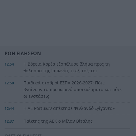
ΡΟΗ ΕΙΔΗΣΕΩΝ
Η Βόρεια Κορέα εξαπέλυσε βλήμα προς τη
12:54
θάλασσα της Ιαπωνία, τι εξετάζεται
Παιδικοί σταθμοί ΕΣΠΑ 2026-2027: Πότε
12:50
βγαίνουν τα προσωρινά αποτελέσματα και πότε
οι ενστάσεις
Η ΑΕ Ροϊτικων απέκτησε Φινλανδό «γίγαντα»
12:44
Παίκτης της ΑΕΚ ο Μίλαν Βίταλης
12:37
Στον ανακριτή οι δύο κατηγορούμενοι για τη
12:31
ΟΛΕΣ ΟΙ ΕΙΔΗΣΕΙΣ