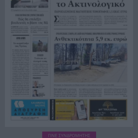
Πολιτικό «παζάρι» με τους 51 ανεξάρτητους
11:28
βουλευτές – Ποιοι βρίσκονται κοντά σε ΕΛΑΣ,
ΠΑΣΟΚ και άλλα κόμματα
Τεχεράνη: «Στο τελικό στάδιο η μελέτη για τα
11:24
στενά του Ορμούζ, εξαρτάται από τις ΗΠΑ»
ΓΙΝΕ ΣΥΝΔΡΟΜΗΤΗΣ