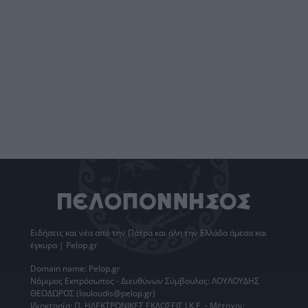
Ειδήσεις
και νέα από την
Πάτρα
και όλη την Ελλάδα άμεσα και
έγκυρα | Pelop.gr
Domain name: Pelop.gr
Νόμιμος Εκπρόσωπος - Διευθύνων Σύμβουλος: ΛΟΥΛΟΥΔΗΣ
ΘΕΟΔΩΡΟΣ (louloudis@pelop.gr)
Ιδιοκτησία: Π. ΗΛΕΚΤΡΟΝΙΚΕΣ ΕΚΔΟΣΕΙΣ Ι.Κ.Ε. - Μέτοχοι: