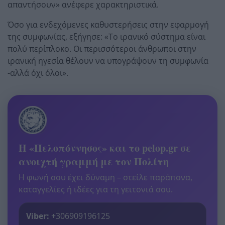
απαντήσουν» ανέφερε χαρακτηριστικά.
Όσο για ενδεχόμενες καθυστερήσεις στην εφαρμογή
της συμφωνίας, εξήγησε: «Το ιρανικό σύστημα είναι
πολύ περίπλοκο. Οι περισσότεροι άνθρωποι στην
ιρανική ηγεσία θέλουν να υπογράψουν τη συμφωνία
-αλλά όχι όλοι».
Η «Πελοπόννησος» και το pelop.gr σε
ανοιχτή γραμμή με τον Πολίτη
Η φωνή σου έχει δύναμη – στείλε παράπονα,
καταγγελίες ή ιδέες για τη γειτονιά σου.
Viber:
+306909196125