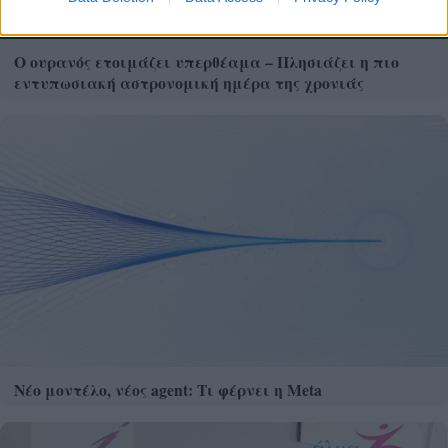
Ο ουρανός ετοιμάζει υπερθέαμα – Πλησιάζει η πιο
εντυπωσιακή αστρονομική ημέρα της χρονιάς
Νέο μοντέλο, νέος agent: Τι φέρνει η Meta