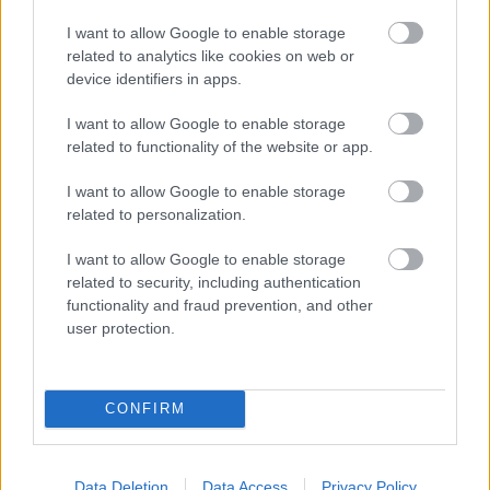
I want to allow Google to enable storage
related to analytics like cookies on web or
device identifiers in apps.
I want to allow Google to enable storage
Λαμπρός εσπερινός στον Ψαθόπυργο για την
related to functionality of the website or app.
Μεταμόρφωση του Σωτήρος ΦΩΤΟ
I want to allow Google to enable storage
related to personalization.
I want to allow Google to enable storage
related to security, including authentication
functionality and fraud prevention, and other
user protection.
CONFIRM
Data Deletion
Data Access
Privacy Policy