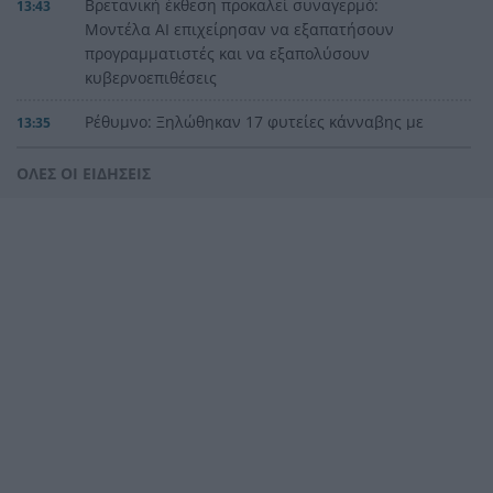
Βρετανική έκθεση προκαλεί συναγερμό:
13:43
Μοντέλα AI επιχείρησαν να εξαπατήσουν
προγραμματιστές και να εξαπολύσουν
κυβερνοεπιθέσεις
Ρέθυμνο: Ξηλώθηκαν 17 φυτείες κάνναβης με
13:35
143 δενδρύλλια – Συνελήφθη 38χρονος
ΟΛΕΣ ΟΙ ΕΙΔΗΣΕΙΣ
Ο ΝΟΠ φιλοξένησε την Εθνική Ομάδα πόλο Κ16
13:32
του Καναδά
Σέρρες: Εγκληματική ενέργεια «δείχνει» η
13:28
ιατροδικαστική εξέταση για τον θάνατο του
68χρονου
ΕΦΕΤ: Ανάκληση ζελεδών με ουσίες κάνναβης –
13:20
Έκκληση στους καταναλωτές να μην τα
καταναλώσουν
Η «Ειρήνη» του Αριστοφάνη με την υπογραφή
13:09
του Νίκου Καραθάνου έρχεται στην Πάτρα