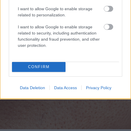
I want to allow Google to enable storage
related to personalization.
Η «Νέα Αριστερά» για τα κορίτσια του Πόλο από τη
I want to allow Google to enable storage
ΝΕΠ
related to security, including authentication
functionality and fraud prevention, and other
user protection.
CONFIRM
Data Deletion
Data Access
Privacy Policy