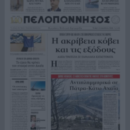
Ο Τζολάκης και επίσημα στην Χαλ, ρεκόρ
12:39
μετακίνησης στην ιστορία του συλλόγου
Τελεσίγραφο από το Ιράν στον Τραμπ, τι ζητά
12:32
για τον πόλεμο
Άνοιξε η πλατφόρμα «Τουρισμός για όλους»,
12:24
πότε μπορείτε να κάνετε αίτηση
Ρωσία: Αναταράξεις από το φαινόμενο με τις
12:16
«μαύρες χήρες», γάμοι πριν φύγουν για το
μέτωπο
Ρίγα: Η παρεξηγημένη πρωτεύουσα, τι να δείτε
12:09
Τα «κρύπτο» ήταν απάτες – Τρία περιστατικά σε
12:01
μία εβδομάδα στη Δυτική Ελλάδα
Μεταγραφή βόμβα για τον Σαλάχ-Δείτε σε ποια
11:59
ομάδα μετακόμισε