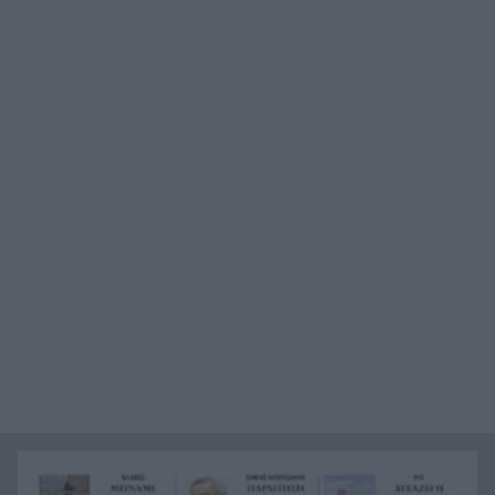
Ηλεία: Αυτοκίνητο έπεσε σε γκρεμό 30 μέτρων
13:01
στην Ανδρίτσαινα – Ανασύρθηκε τραυματισμένη
η 32χρονη οδηγός
Αεροδρόμιο Αραξου: Θετικό πρόσημο το πρώτο
13:00
δίμηνο, πόσοι επιβάτες μετακινήθηκαν
Αχαΐα: Έργα 4 εκατ. ευρώ για την
12:58
αντιπλημμυρική θωράκιση των πυρόπληκτων
περιοχών
Τέλος ο Χριστοφής από τον ΟΠΑΘΑ- Το “αντίο”
12:53
της διοίκησης
ΗΠΑ: Πατέρας στο Οχάιο κάλεσε τον βιαστή της
12:46
κόρης του και τον πυροβόλησε
Δυτική Αττική: Στάχτη πάνω από 144.000
12:40
στρέμματα – Οι εικόνες από την επόμενη ημέρα
σοκάρουν