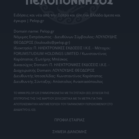
Ειδήσεις
και νέα από την
Πάτρα
και όλη την Ελλάδα άμεσα και
έγκυρα | Pelop.gr
Domain name: Pelop.gr
Νόμιμος Εκπρόσωπος - Διευθύνων Σύμβουλος: ΛΟΥΛΟΥΔΗΣ
ΘΕΟΔΩΡΟΣ (louloudis@pelop.gr)
Ιδιοκτησία: Π. ΗΛΕΚΤΡΟΝΙΚΕΣ ΕΚΔΟΣΕΙΣ Ι.Κ.Ε. - Μέτοχοι:
FORUMSTUDIUM HOLDINGS LIMITED / Κωνσταντίνος
Καράπαπας /Σωτήρης Μπέσκος
Δικαιούχος Domain: Π. ΗΛΕΚΤΡΟΝΙΚΕΣ ΕΚΔΟΣΕΙΣ Ι.Κ.Ε. -
Διαχειριστής Domain: ΛΟΥΛΟΥΔΗΣ ΘΕΟΔΩΡΟΣ
Διευθυντής Ιστοσελίδας: Κωνσταντίνος Καράπαπας
Διευθυντής Σύνταξης: Απόστολος Αναστασόπουλος
ΤΟ WWW.PELOP.GR ΣΥΜΜΟΡΦΩΝΕΤΑΙ ΜΕ ΤΗ ΣΥΣΤΑΣΗ (ΕΕ) 2018/334 ΤΗΣ
ΕΠΙΤΡΟΠΗΣ ΤΗΣ 1ΗΣ ΜΑΡΤΙΟΥ 2018 ΣΧΕΤΙΚΑ ΜΕ ΤΑ ΜΕΤΡΑ ΓΙΑ ΤΗΝ
ΑΠΟΤΕΛΕΣΜΑΤΙΚΗ ΑΝΤΙΜΕΤΩΠΙΣΗ ΤΟΥ ΠΑΡΑΝΟΜΟΥ ΠΕΡΙΕΧΟΜΕΝΟΥ ΣΤΟ
ΔΙΑΔΙΚΤΥΟ (L 63).
ΠΡΟΦΙΛ ΕΤΑΙΡΙΑΣ
ΣΗΜΕΙΑ ΔΙΑΝΟΜΗΣ