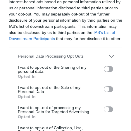
interest-based ads based on personal information utilized by
us or personal information disclosed to third parties prior to
your opt-out. You may separately opt-out of the further
disclosure of your personal information by third parties on the
IAB’s list of downstream participants. This information may
also be disclosed by us to third parties on the
IAB’s List of
Downstream Participants
that may further disclose it to other
third parties.
Please note that this website/app uses one or more Google
Personal Data Processing Opt Outs
services and may gather and store information including but
not limited to your visit or usage behaviour. You may click to
I want to opt-out of the Sharing of my
personal data.
grant or deny consent to Google and its third-party tags to
Opted In
use your data for below specified purposes in below Google
consent section.
I want to opt-out of the Sale of my
Personal Data.
Ελαστικά & Καλοκαίρι: Πώς να ελέγξετε τα λάστιχα
Opted In
σε 2 λεπτά πριν το ταξίδι
I want to opt-out of processing my
Personal Data for Targeted Advertising.
Opted In
I want to opt-out of Collection, Use,