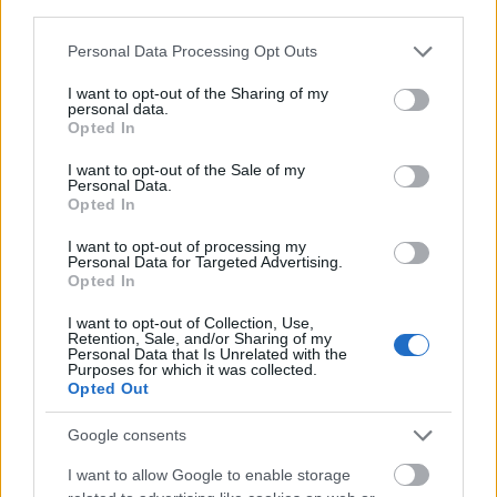
third parties.
ΦΩΤΟ
Please note that this website/app uses one or more Google
Personal Data Processing Opt Outs
services and may gather and store information including but
not limited to your visit or usage behaviour. You may click to
I want to opt-out of the Sharing of my
personal data.
grant or deny consent to Google and its third-party tags to
Opted In
use your data for below specified purposes in below Google
consent section.
I want to opt-out of the Sale of my
Personal Data.
Opted In
I want to opt-out of processing my
Personal Data for Targeted Advertising.
Opted In
I want to opt-out of Collection, Use,
Retention, Sale, and/or Sharing of my
Personal Data that Is Unrelated with the
Purposes for which it was collected.
Opted Out
Δεκαπενταύγουστος 2026: Πόσο αυξάνεται το
μεροκάματο το Σάββατο
Google consents
I want to allow Google to enable storage