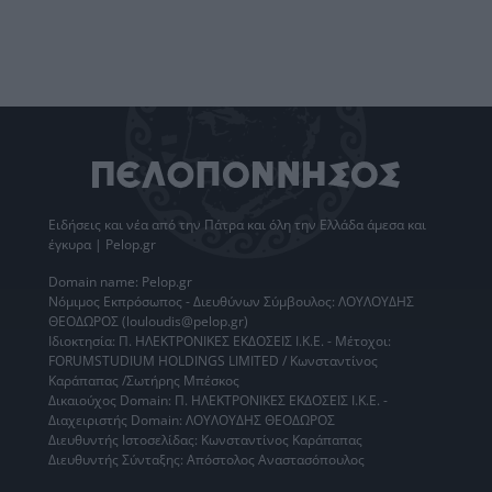
Ειδήσεις
και νέα από την
Πάτρα
και όλη την Ελλάδα άμεσα και
έγκυρα | Pelop.gr
Domain name: Pelop.gr
Νόμιμος Εκπρόσωπος - Διευθύνων Σύμβουλος: ΛΟΥΛΟΥΔΗΣ
ΘΕΟΔΩΡΟΣ (louloudis@pelop.gr)
Ιδιοκτησία: Π. ΗΛΕΚΤΡΟΝΙΚΕΣ ΕΚΔΟΣΕΙΣ Ι.Κ.Ε. - Μέτοχοι:
FORUMSTUDIUM HOLDINGS LIMITED / Κωνσταντίνος
Καράπαπας /Σωτήρης Μπέσκος
Δικαιούχος Domain: Π. ΗΛΕΚΤΡΟΝΙΚΕΣ ΕΚΔΟΣΕΙΣ Ι.Κ.Ε. -
Διαχειριστής Domain: ΛΟΥΛΟΥΔΗΣ ΘΕΟΔΩΡΟΣ
Διευθυντής Ιστοσελίδας: Κωνσταντίνος Καράπαπας
Διευθυντής Σύνταξης: Απόστολος Αναστασόπουλος