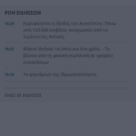
ΡΟΗ ΕΙΔΗΣΕΩΝ
Κορυφώνεται η έξοδος του Αυγούστου: Πάνω
15:24
από 129.000 επιβάτες αναχωρούν από τα
λιμάνια της Αττικής
Άδανα: Βγήκαν τα όπλα για ένα χρέος – Το
15:22
βίντεο από τη φονική συμπλοκή σε γραφείο
ενοικιάσεων
Το φαινόμενο της Ιδρυματοποίησης
15:16
Ισπανία: Το κύκλωμα των 24 εκατ. ευρώ –
15:15
Ναρκωτικά στο ένα δρομολόγιο, μετανάστες
ΟΛΕΣ ΟΙ ΕΙΔΗΣΕΙΣ
στην επιστροφή
Πανεπιστήμιο Πατρών: 168 αιτήσεις από 23
15:06
χώρες για το αγγλόφωνο Ιατρικό Τμήμα
«Πράσινο φως» για την οριστική θωράκιση του
14:59