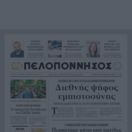
Ευρωλίγκα μπάσκετ: Με υπερ-ρόστερ οι δύο
14:18
ελληνικές ομάδες
Η εμπειρία της Δυτικής Ελλάδας για την
14:18
κλιματική κρίση και τη Δημόσια Υγεία
παρουσιάστηκε στις ΗΠΑ
Πως έπιασαν στη Γερμανία τον 31χρονο που
14:13
αναζητούνταν για τρεις δολοφονίες
«Βροχή» στην Πάτρα: Αγιο είχε ένας άνδρας που
14:00
έπεσαν πάνω του σοβάδες στην οδό Κορίνθου
Σέρρες: Πήγαιναν στη δουλειά και δεν έφτασαν
13:52
ποτέ η μητέρα και 21χρονος γιος που
σκοτώθηκαν σε τροχαίο
ΣΕΦ: Ακυρώθηκε ο διαγωνισμός για την
13:44
ενεργειακή αναβάθμιση – Νέα διαδικασία στις
10 Σεπτεμβρίου