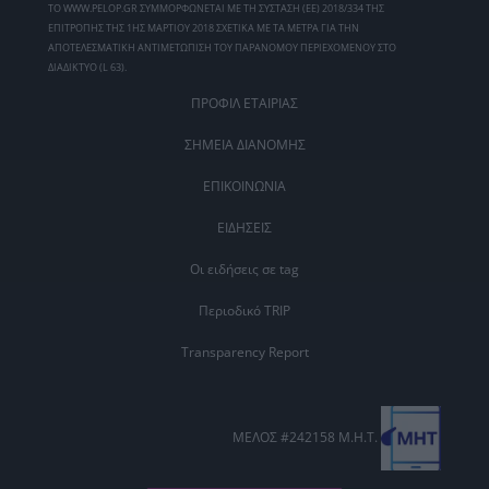
ΤΟ WWW.PELOP.GR ΣΥΜΜΟΡΦΩΝΕΤΑΙ ΜΕ ΤΗ ΣΥΣΤΑΣΗ (ΕΕ) 2018/334 ΤΗΣ
ΕΠΙΤΡΟΠΗΣ ΤΗΣ 1ΗΣ ΜΑΡΤΙΟΥ 2018 ΣΧΕΤΙΚΑ ΜΕ ΤΑ ΜΕΤΡΑ ΓΙΑ ΤΗΝ
ΑΠΟΤΕΛΕΣΜΑΤΙΚΗ ΑΝΤΙΜΕΤΩΠΙΣΗ ΤΟΥ ΠΑΡΑΝΟΜΟΥ ΠΕΡΙΕΧΟΜΕΝΟΥ ΣΤΟ
ΔΙΑΔΙΚΤΥΟ (L 63).
ΠΡΟΦΙΛ ΕΤΑΙΡΙΑΣ
ΣΗΜΕΙΑ ΔΙΑΝΟΜΗΣ
ΕΠΙΚΟΙΝΩΝΙΑ
ΕΙΔΗΣΕΙΣ
Οι ειδήσεις σε tag
Περιοδικό TRIP
Transparency Report
ΜΕΛΟΣ #242158 Μ.Η.Τ.