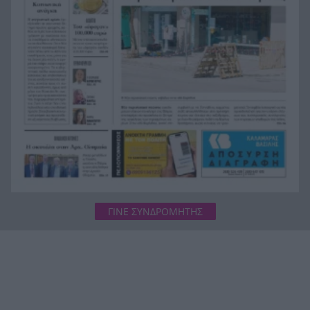
myAGRO: Νέα εποχή στις αγροτικές ενισχύσεις –
13:36
Οι αλλαγές στις αιτήσεις του 2026
Το ξεχωριστό μήνυμα της Δράκου για το
13:28
Ευρωπαϊκό πρωτάθλημα στο Παρίσι
Πάτρα: Διανομή 22 τόνων τροφής για αδέσποτα
13:23
ζώα από τον Δήμο – Ικανοποιούνται 438
αιτήματα
ΓΙΝΕ ΣΥΝΔΡΟΜΗΤΗΣ