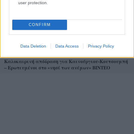
user protection.
CONFIRM
Data Deletion
Data Access
Privacy Policy
Καλοκαιρινή απόδραση για Καινούργιου-Κουτσουμπή
– Ερωτευμένοι στο «νησί των ανέμων» ΒΙΝΤΕΟ