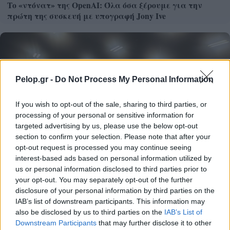
Το «ντόνατ» της OpenAI: Όλα όσα ξέρουμε για την
πρώτη της συσκευή με υπογραφή Jony Ive
Pelop.gr -
Do Not Process My Personal Information
If you wish to opt-out of the sale, sharing to third parties, or
processing of your personal or sensitive information for
targeted advertising by us, please use the below opt-out
section to confirm your selection. Please note that after your
opt-out request is processed you may continue seeing
interest-based ads based on personal information utilized by
us or personal information disclosed to third parties prior to
your opt-out. You may separately opt-out of the further
disclosure of your personal information by third parties on the
IAB’s list of downstream participants. This information may
also be disclosed by us to third parties on the
IAB’s List of
Η Δυτική Ελλάδα παρουσιάζει στις ΗΠΑ τις δράσεις
Downstream Participants
that may further disclose it to other
της για την κλιματική κρίση και τη Δημόσια Υγεία