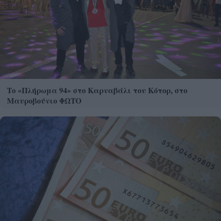
Το «Πλήρωμα 94» στο Καρναβάλι του Κότορ, στο
Μαυροβούνιο ΦΩΤΟ