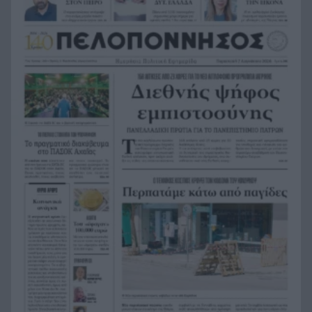
Last Minute διακοπές: 5+1 έξυπνοι και
18:45
οικονομικοί προορισμοί που αντέχει η τσέπη
σου για τον Αύγουστο
Μπλόκο στο σχέδιο Τραμπ για ballroom 400
18:41
εκατ. δολαρίων στον Λευκό Οίκο – Τι αποφάσισε
το εφετείο
Με προορισμό την Πρέβεζα συνεχίστηκε το Ράλι
18:39
Ιονίου – Ο ΙΟΠ κάνει θραύση
Οι 5 τροφές που αγαπά η καρδιά – Και το
18:34
μυστικό δεν είναι απλώς να τις προσθέσετε στο
πιάτο
13 περισσότερα χρόνια χωρίς άνοια; Οι 3
18:28
παράγοντες που κάνουν τη μεγάλη διαφορά
μετά τα 45
Επίθεση βανδάλων σε εκκλησάκι στον Σαρωνικό,
18:24
ΦΩΤΟ