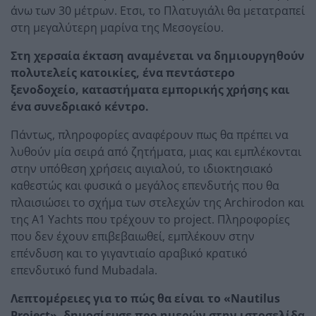
άνω των 30 μέτρων. Ετσι, το Πλατυγιάλι θα μετατραπεί
στη μεγαλύτερη μαρίνα της Μεσογείου.
Στη χερσαία έκταση αναμένεται να δημιουργηθούν
πολυτελείς κατοικίες, ένα πεντάστερο
ξενοδοχείο, καταστήματα εμπορικής χρήσης και
ένα συνεδριακό κέντρο.
Πάντως, πληροφορίες αναφέρουν πως θα πρέπει να
λυθούν μία σειρά από ζητήματα, μιας και εμπλέκονται
στην υπόθεση χρήσεις αιγιαλού, το ιδιοκτησιακό
καθεστώς και φυσικά ο μεγάλος επενδυτής που θα
πλαισιώσει το σχήμα των στελεχών της Archirodon και
της A1 Yachts που τρέχουν το project. Πληροφορίες
που δεν έχουν επιβεβαιωθεί, εμπλέκουν στην
επένδυση και το γιγαντιαίο αραβικό κρατικό
επενδυτικό fund Mubadala.
Λεπτομέρειες για το πώς θα είναι το «Nautilus
Project», δημοσίευσε προ ημερών στην ιστοσελίδα