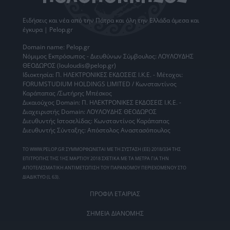
Ειδήσεις
και νέα από την
Πάτρα
και όλη την Ελλάδα άμεσα και
έγκυρα | Pelop.gr
Domain name: Pelop.gr
Νόμιμος Εκπρόσωπος - Διευθύνων Σύμβουλος: ΛΟΥΛΟΥΔΗΣ
ΘΕΟΔΩΡΟΣ (louloudis@pelop.gr)
Ιδιοκτησία: Π. ΗΛΕΚΤΡΟΝΙΚΕΣ ΕΚΔΟΣΕΙΣ Ι.Κ.Ε. - Μέτοχοι:
FORUMSTUDIUM HOLDINGS LIMITED / Κωνσταντίνος
Καράπαπας /Σωτήρης Μπέσκος
Δικαιούχος Domain: Π. ΗΛΕΚΤΡΟΝΙΚΕΣ ΕΚΔΟΣΕΙΣ Ι.Κ.Ε. -
Διαχειριστής Domain: ΛΟΥΛΟΥΔΗΣ ΘΕΟΔΩΡΟΣ
Διευθυντής Ιστοσελίδας: Κωνσταντίνος Καράπαπας
Διευθυντής Σύνταξης: Απόστολος Αναστασόπουλος
ΤΟ WWW.PELOP.GR ΣΥΜΜΟΡΦΩΝΕΤΑΙ ΜΕ ΤΗ ΣΥΣΤΑΣΗ (ΕΕ) 2018/334 ΤΗΣ
ΕΠΙΤΡΟΠΗΣ ΤΗΣ 1ΗΣ ΜΑΡΤΙΟΥ 2018 ΣΧΕΤΙΚΑ ΜΕ ΤΑ ΜΕΤΡΑ ΓΙΑ ΤΗΝ
ΑΠΟΤΕΛΕΣΜΑΤΙΚΗ ΑΝΤΙΜΕΤΩΠΙΣΗ ΤΟΥ ΠΑΡΑΝΟΜΟΥ ΠΕΡΙΕΧΟΜΕΝΟΥ ΣΤΟ
ΔΙΑΔΙΚΤΥΟ (L 63).
ΠΡΟΦΙΛ ΕΤΑΙΡΙΑΣ
ΣΗΜΕΙΑ ΔΙΑΝΟΜΗΣ