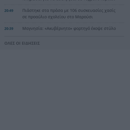
Πιάστηκε στα πράσα με 106 συσκευασίες χασίς
20:49
σε προαύλιο σχολείου στο Μαρούσι
Μαγνησία: «Aκυβέρνητο» φορτηγό έκοψε στύλο
20:39
ηλεκτροδότησης και προσέκρουσε σε
πολυκατοικία
ΟΛΕΣ ΟΙ ΕΙΔΗΣΕΙΣ
Στεφάνι Κορινθίας: Μεγάλη φωτιά, ενισχυθήκαν
20:28
οι δυνάμεις, 11 εναέρια στη μάχη της
κατάσβεσης
Σοκ στο μπάσκετ, πέθανε ξαφνικά ο προπονητής
20:12
Δημήτρης Καρατσώρης
Πάτρα: Σοκ, πέθανε στο Νοσοκομείο βρέφος
20:00
μόλις 8 ημερών
«Δεν υπάρχει κανένας λόγος να φοβόμαστε ή να
19:48
αποφεύγουμε τη θάλασσα», η Μαρίνα Βερνίκου
με λαγοκέφαλο στο χέρι