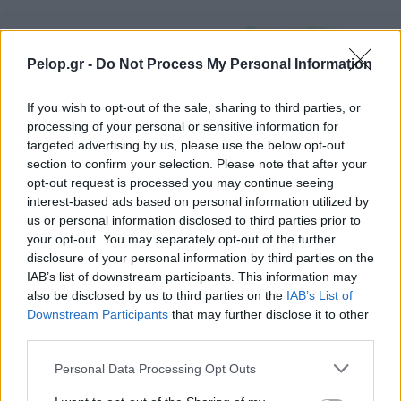
Pelop.gr -
Do Not Process My Personal Information
If you wish to opt-out of the sale, sharing to third parties, or
processing of your personal or sensitive information for
targeted advertising by us, please use the below opt-out
section to confirm your selection. Please note that after your
opt-out request is processed you may continue seeing
interest-based ads based on personal information utilized by
us or personal information disclosed to third parties prior to
your opt-out. You may separately opt-out of the further
Το Google Maps παραγγέλνει πλέον φαγητό για εσένα –
disclosure of your personal information by third parties on the
να πώς λειτουργεί
IAB’s list of downstream participants. This information may
also be disclosed by us to third parties on the
IAB’s List of
Downstream Participants
that may further disclose it to other
third parties.
Please note that this website/app uses one or more Google
Personal Data Processing Opt Outs
services and may gather and store information including but