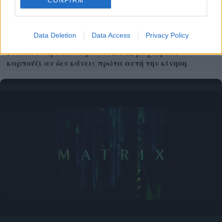
CONFIRM
Data Deletion
Data Access
Privacy Policy
Γιατί δεν πρέπει να βάζεις ΠΟΤΕ μαχαίρι σε
καρπούζι αν δεν κάνεις πρώτα αυτή την κίνηση