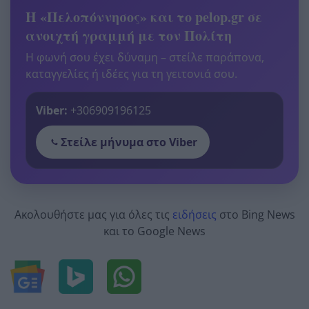
Η «Πελοπόννησος» και το pelop.gr σε
ανοιχτή γραμμή με τον Πολίτη
Η φωνή σου έχει δύναμη – στείλε παράπονα,
καταγγελίες ή ιδέες για τη γειτονιά σου.
Viber:
+306909196125
Στείλε μήνυμα στο Viber
Ακολουθήστε μας για όλες τις
ειδήσεις
στο Bing News
και το Google News