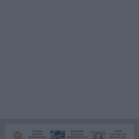
Καιρός: Έρχονται 39άρια, εξασθενούν οι άνεμοι,
19:36
ανεβαίνει η θερμοκρασία
Από το +12 ήττα της Εθνικής στην παράταση
19:24
από την Ισπανία
«Ένα αόρατο χέρι δεν θέλει τη διαλεύκανση»,
19:12
σφοδρή αντίδραση από το ΠΑΣΟΚ κατά της
κυβέρνησης μετά την απόφαση του Αρείου
Πάγου για τις υποκλοπές
Η CIA ξαναστρέφεται στην Κούβα: Η μυστική
19:07
ομάδα του Τραμπ και το μήνυμα «ο χρόνος
τελειώνει»
Το επόμενο βήμα στην καριέρα του πατρινού
19:00
προπονητή Γιώργου Ντούβα
«Red Code» για Κρήτη, Χίο, Σάμο και Ικαρία, ο
18:45
μεγάλος κίνδυνος για την Αττική