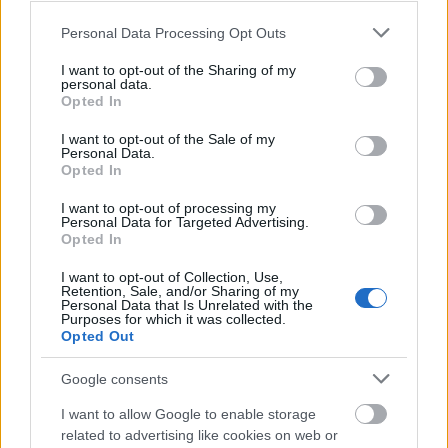
Please note that this website/app uses one or more Google
Personal Data Processing Opt Outs
services and may gather and store information including but
not limited to your visit or usage behaviour. You may click to
I want to opt-out of the Sharing of my
personal data.
grant or deny consent to Google and its third-party tags to
Opted In
use your data for below specified purposes in below Google
consent section.
I want to opt-out of the Sale of my
Personal Data.
Opted In
I want to opt-out of processing my
Personal Data for Targeted Advertising.
Opted In
Τουρισμός για Ολους 2026: Τα SOS για να κερδίσετε το
I want to opt-out of Collection, Use,
voucher διακοπών
Retention, Sale, and/or Sharing of my
Personal Data that Is Unrelated with the
Purposes for which it was collected.
Opted Out
Google consents
I want to allow Google to enable storage
related to advertising like cookies on web or