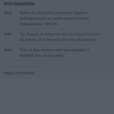
ΡΟΗ ΕΙΔΗΣΕΩΝ
Φρίκη στη Βραζιλία σκότωσαν 15χρονο
19:12
ποδοσφαιριστή σε αγώνα ερασιτεχνικού
ποδοσφαίρου, ΒΙΝΤΕΟ
Της δώρισε το ήπαρ του και της έσωσε τη ζωή –
19:07
20 χρόνια μετά παντρεύεται τον αδελφό του
Πώς να βρω κάποιον από φωτογραφία: 5
19:02
Μέθοδοι που Λειτουργούν
Σε 24 ώρες 44 πυρκαγιές, οι 8 εξακολουθούν να
19:00
απασχολούν τις πυροσβεστικές δυνάμεις
ΟΛΕΣ ΟΙ ΕΙΔΗΣΕΙΣ
Άνδρας έδειχνε τα γεννητικά του όργανα σε
18:55
παιδιά που έπαιζαν σε πλατεία στον Άβαντα
Αλεξανδρούπολης
Άντονι Φάουτσι: Επιτροπή της Γερουσίας τον
18:47
παραπέμπει για περιφρόνηση του Κογκρέσου –
Σιώπησε σε πάνω από 100 ερωτήσεις