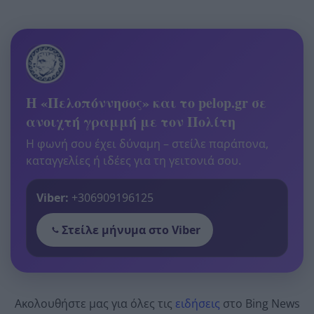
Η «Πελοπόννησος» και το pelop.gr σε
ανοιχτή γραμμή με τον Πολίτη
Η φωνή σου έχει δύναμη – στείλε παράπονα,
καταγγελίες ή ιδέες για τη γειτονιά σου.
Viber:
+306909196125
Στείλε μήνυμα στο Viber
Ακολουθήστε μας για όλες τις
ειδήσεις
στο Bing News