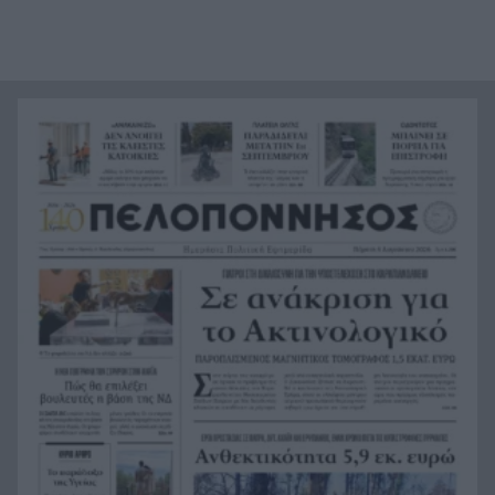
Γαλλία: Ένα τηλεφώνημα, ένας δήθεν κούριερ
17:58
και λεία 1,1 εκατ. ευρώ – Η απάτη που άδειασε
το χρηματοκιβώτιο
Με Γιόκιτς, Μιλουτίνοφ και πρώην του
17:50
Προμηθέα στα Παράθυρα του Αυγούστου η
Σερβία
Ράλι Ιονίου: Εσκιζε τα κύματα ο ΙΟΠ και στη 2η
17:41
ιστιοδρομία
Αστυνομικός στη Μύκονο συνελήφθη για
17:35
επικίνδυνη οδήγηση και απείθεια
Κρακοβία: Η ευρωπαϊκή πόλη που τον χειμώνα
17:27
μοιάζει βγαλμένη από ταινία – Τι κρύβεται κάτω
από την πλατεία της
Ποια ράμπα αναπήρων; Δεν έχει σήμανση, θα
17:18
παρκάρω! Δεν πάρκαρε (τελικά), λίγο έλλειψε να