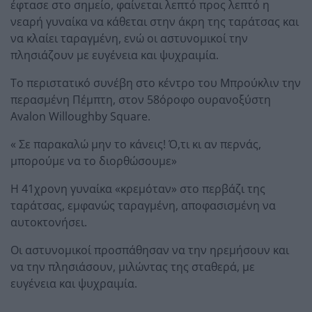
έφτασε στο σημείο, φαίνεται λεπτό προς λεπτό η
νεαρή γυναίκα να κάθεται στην άκρη της ταράτσας και
να κλαίει ταραγμένη, ενώ οι αστυνομικοί την
πλησιάζουν με ευγένεια και ψυχραιμία.
Το περιστατικό συνέβη στο κέντρο του Μπρούκλιν την
περασμένη Πέμπτη, στον 58όροφο ουρανοξύστη
Avalon Willoughby Square.
« Σε παρακαλώ μην το κάνεις! Ό,τι κι αν περνάς,
μπορούμε να το διορθώσουμε»
Η 41χρονη γυναίκα «κρεμόταν» στο περβάζι της
ταράτσας, εμφανώς ταραγμένη, αποφασισμένη να
αυτοκτονήσει.
Οι αστυνομικοί προσπάθησαν να την ηρεμήσουν και
να την πλησιάσουν, μιλώντας της σταθερά, με
ευγένεια και ψυχραιμία.