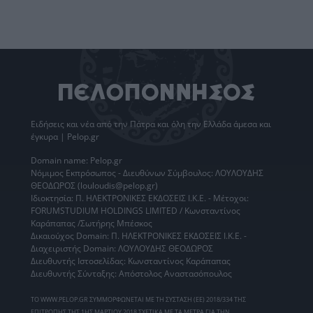
Ειδήσεις
και νέα από την
Πάτρα
και όλη την Ελλάδα άμεσα και
έγκυρα | Pelop.gr
Domain name: Pelop.gr
Νόμιμος Εκπρόσωπος - Διευθύνων Σύμβουλος: ΛΟΥΛΟΥΔΗΣ
ΘΕΟΔΩΡΟΣ (louloudis@pelop.gr)
Ιδιοκτησία: Π. ΗΛΕΚΤΡΟΝΙΚΕΣ ΕΚΔΟΣΕΙΣ Ι.Κ.Ε. - Μέτοχοι:
FORUMSTUDIUM HOLDINGS LIMITED / Κωνσταντίνος
Καράπαπας /Σωτήρης Μπέσκος
Δικαιούχος Domain: Π. ΗΛΕΚΤΡΟΝΙΚΕΣ ΕΚΔΟΣΕΙΣ Ι.Κ.Ε. -
Διαχειριστής Domain: ΛΟΥΛΟΥΔΗΣ ΘΕΟΔΩΡΟΣ
Διευθυντής Ιστοσελίδας: Κωνσταντίνος Καράπαπας
Διευθυντής Σύνταξης: Απόστολος Αναστασόπουλος
ΤΟ WWW.PELOP.GR ΣΥΜΜΟΡΦΩΝΕΤΑΙ ΜΕ ΤΗ ΣΥΣΤΑΣΗ (ΕΕ) 2018/334 ΤΗΣ
ΕΠΙΤΡΟΠΗΣ ΤΗΣ 1ΗΣ ΜΑΡΤΙΟΥ 2018 ΣΧΕΤΙΚΑ ΜΕ ΤΑ ΜΕΤΡΑ ΓΙΑ ΤΗΝ