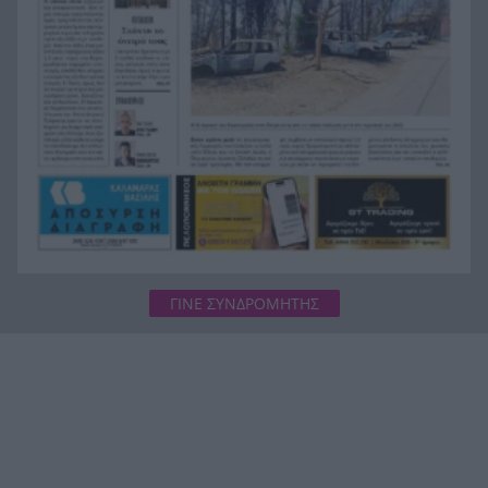
γίνει μεγάλος χαμός
Βαλκάνια στις φλόγες με 40°C: Ένας νεκρός στη
17:14
Σερβία, εκκενώσεις στην Αλβανία
Νέα Υόρκη: Μασκοφόρος κατέστρεψε με σφυρί
17:07
άγαλμα της Παναγίας σε εκκλησία
ΓΙΝΕ ΣΥΝΔΡΟΜΗΤΗΣ