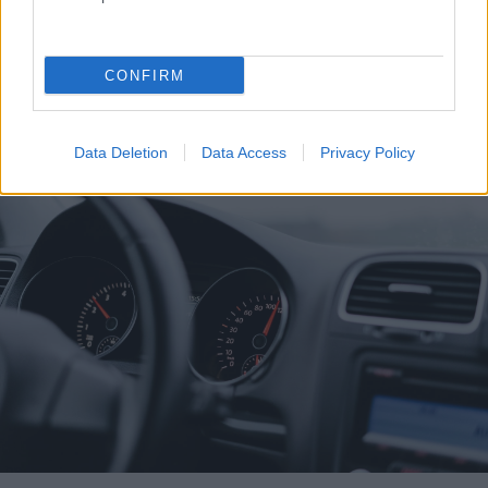
CONFIRM
Η Ενωση Τέμενης στο Ο.ΠΑ.ΚΕ. ΟΤΕ ΦΩΤΟ
Data Deletion
Data Access
Privacy Policy