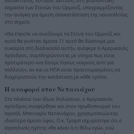
διευθέτησης. Εστίασε, ωστόσο, στη γεωπολιτική
σημασία των Στενών του Ορμούζ, υπογραμμίζοντας
την ανάγκη για άμεση αποκατάσταση της ναυσιπλοΐας
στο σημείο.
«Θα έπρεπε να ανοίξουμε τα Στενά του Ορμούζ και
αυτό θα γινόταν άμεσα. Γι’ αυτό θα δώσουμε μια
ευκαιρία στη διαδικασία αυτή», ανέφερε ο Αμερικανός
πρόεδρος, συμπληρώνοντας με νόημα πως είναι
προτιμότερο «να δούμε λίγους νεκρούς αντί για
πολλούς», αν και οι ΗΠΑ είναι προετοιμασμένες να
διαχειριστούν την κατάσταση με κάθε τρόπο.
Η αναφορά στον Νετανιάχου
Στο πλαίσιο των ίδιων δηλώσεων, ο Αμερικανός
πρόεδρος αναφέρθηκε και στον πρωθυπουργό του
Ισραήλ, Μπενιαμίν Νετανιάχου, χρησιμοποιώντας
ιδιαίτερα άμεσο ύφος. Ο κ. Τραμπ ισχυρίστηκε ότι ο
Ισραηλινός ηγέτης «θα κάνει ό,τι θέλω εγώ», ενώ