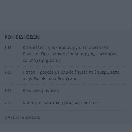
ΡΟΗ ΕΙΔΗΣΕΩΝ
Καταπέλτης η Δικαιοσύνη για τη φωτιά στη
8:16
Βοιωτία: Προφυλακιστέοι Δήμαρχος, εργολάβος
και επιχειρηματίας
Πάτρα: Τροχαίο με υλικές ζημιές τα ξημερώματα
8:06
στην Ελευθερίου Βενιζέλου
Κοινωνική ανάγκη
8:00
Καύσιμα: «Φωτιά» η βενζίνη πριν τον
7:56
Δεκαπενταύγουστο – Το κόστος των διακοπών
ανεβαίνει, τι πληρώνουν οι οδηγοί
ΟΛΕΣ ΟΙ ΕΙΔΗΣΕΙΣ
Ντόναλντ Τραμπ: «Σύντομα το τέλος του
7:48