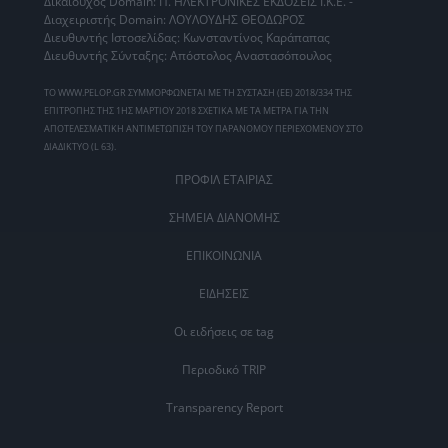
Δικαιούχος Domain: Π. ΗΛΕΚΤΡΟΝΙΚΕΣ ΕΚΔΟΣΕΙΣ Ι.Κ.Ε. -
Διαχειριστής Domain: ΛΟΥΛΟΥΔΗΣ ΘΕΟΔΩΡΟΣ
Διευθυντής Ιστοσελίδας: Κωνσταντίνος Καράπαπας
Διευθυντής Σύνταξης: Απόστολος Αναστασόπουλος
ΤΟ WWW.PELOP.GR ΣΥΜΜΟΡΦΩΝΕΤΑΙ ΜΕ ΤΗ ΣΥΣΤΑΣΗ (ΕΕ) 2018/334 ΤΗΣ
ΕΠΙΤΡΟΠΗΣ ΤΗΣ 1ΗΣ ΜΑΡΤΙΟΥ 2018 ΣΧΕΤΙΚΑ ΜΕ ΤΑ ΜΕΤΡΑ ΓΙΑ ΤΗΝ
ΑΠΟΤΕΛΕΣΜΑΤΙΚΗ ΑΝΤΙΜΕΤΩΠΙΣΗ ΤΟΥ ΠΑΡΑΝΟΜΟΥ ΠΕΡΙΕΧΟΜΕΝΟΥ ΣΤΟ
ΔΙΑΔΙΚΤΥΟ (L 63).
ΠΡΟΦΙΛ ΕΤΑΙΡΙΑΣ
ΣΗΜΕΙΑ ΔΙΑΝΟΜΗΣ
ΕΠΙΚΟΙΝΩΝΙΑ
ΕΙΔΗΣΕΙΣ
Οι ειδήσεις σε tag
Περιοδικό TRIP
Transparency Report