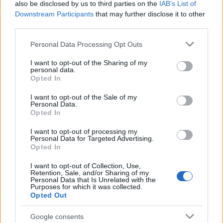
also be disclosed by us to third parties on the
IAB’s List of
Downstream Participants
that may further disclose it to other
third parties.
Please note that this website/app uses one or more Google
Personal Data Processing Opt Outs
services and may gather and store information including but
not limited to your visit or usage behaviour. You may click to
I want to opt-out of the Sharing of my
personal data.
Το Minecraft έρχεται στο Nintendo Switch 2 όπως δεν το
grant or deny consent to Google and its third-party tags to
Opted In
έχετε ξαναδεί
use your data for below specified purposes in below Google
consent section.
I want to opt-out of the Sale of my
Personal Data.
Opted In
I want to opt-out of processing my
Personal Data for Targeted Advertising.
Opted In
I want to opt-out of Collection, Use,
Retention, Sale, and/or Sharing of my
Personal Data that Is Unrelated with the
Purposes for which it was collected.
Opted Out
Google consents