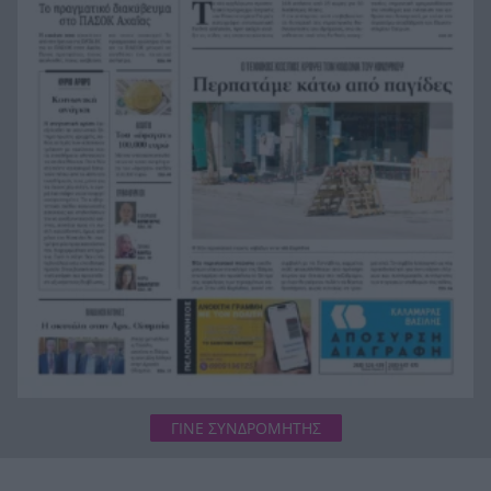
Η Παναχαϊκή ανακοίνωσε πρωτότυπα και
22:24
Νικολάου, ΦΩΤΟ
«Δεν χάσαμε μόνο ένα σπίτι», η τρομερή ιστορία
22:12
οικογένειας από τη Βρετανία που καταστράφηκε
στις φωτιές στην Αιγιάλεια
ΓΙΝΕ ΣΥΝΔΡΟΜΗΤΗΣ