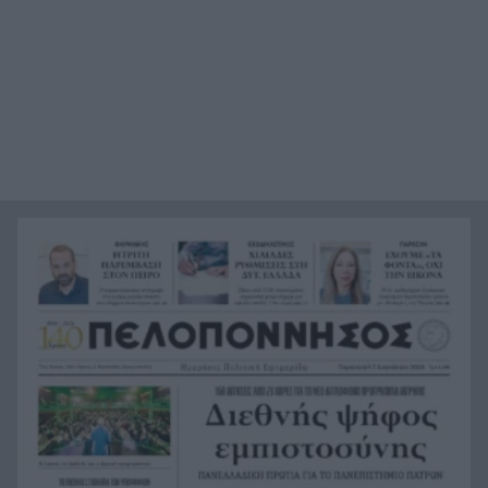
«Δεν θα μπορέσω να εργαστώ για κάποιο χρονικό
23:57
διάστημα», η αποκάλυψη του ράπερ Mike
Η τρομερή υποδοχή του Σαλάχ στην
23:39
Τραπεζούντα, ΒΙΝΤΕΟ
Οι φορτιστές και οι κίνδυνοι, τι πρέπει να
23:21
προσέχουμε με τις ηλεκτρικές και ηλεκτρονικές
συσκευές
Στην Αθήνα η 46χρονη που κατηγορείται για
23:02
συμμετοχή στην τραγωδία της Marfin
Ο ΠΑΟΚ τα έκανε θάλασσα και τώρα τρέχει
22:56
Έρχονται νέα 40άρια, αλλά και ισχυρά μελτέμια
22:48
το επόμενο τριήμερο
Η μεγάλη κλήρωση του Τζόκερ
22:36