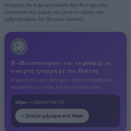
εκτίμηση ότι η αντιμετώπιση που θα τύχει στο
εσωτερικό της χώρας του μετά το πέρας των
εχθροπραξιών δεν θα είναι ευνοϊκή.
Η «Πελοπόννησος» και το pelop.gr σε
ανοιχτή γραμμή με τον Πολίτη
Η φωνή σου έχει δύναμη – στείλε παράπονα,
καταγγελίες ή ιδέες για τη γειτονιά σου.
Viber:
+306909196125
Στείλε μήνυμα στο Viber