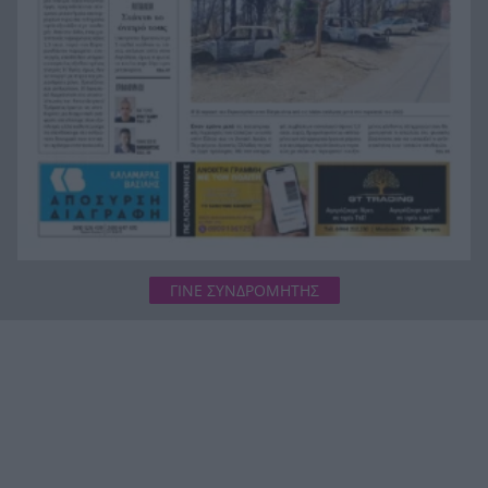
Γιατί οδηγήθηκαν στη φυλακή οι οι δύο Ινδοί,
19:48
που κατηγορούνται για τη δολοφονία του
58χρονου ψυχολόγου στο Ναύπλιο, ΒΙΝΤΕΟ
ΓΙΝΕ ΣΥΝΔΡΟΜΗΤΗΣ