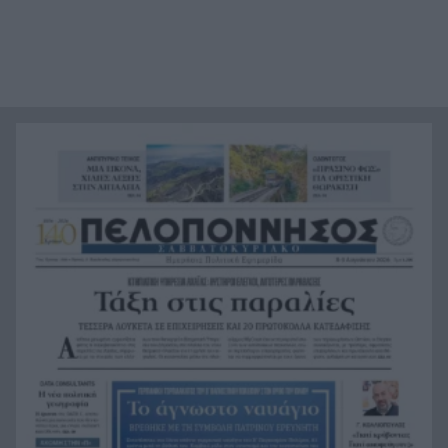
«Ας αναπαυτεί εν ειρήνη», Ρεάλ, Μπαρτσελόνα
20:12
και Ομοσπονδία Αργεντινής για τον χαμό του
πατέρα του Μέσι
Οι πνιγμοί είναι συνήθως «βουβοί»: Η
20:00
διασώστρια Δήμητρα Παναγιωτοπούλου για τις
εμπειρίες και το απαιτητικό της επάγγελμα
«Λένε προδότες και πληρωμένους όσους
19:48
αποχωρούν», διαζύγιο με αιχμές στο κόμμα
Καρυστιανού
Η Ελλάδα θα διεκδικήσει την 9η θέση στο
19:36
Παγκόσμιο πρωτάθλημα Παίδων
Τεσσάρων χρονών παιδί βρέθηκε νεκρό σε
19:24
πισίνα στην Πάρο, ανείπωτη τραγωδία
Μπαράζ συλλήψεων για ναρκωτικά σε Κέρκυρα
19:12
και Λευκάδα