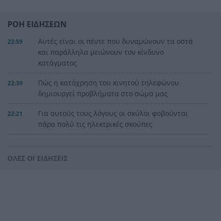
ΡΟΗ ΕΙΔΗΣΕΩΝ
Αυτές είναι οι πέντε που δυναμώνουν τα οστά
22:59
και παράλληλα μειώνουν τον κίνδυνο
κατάγματος
Πώς η κατάχρηση του κινητού τηλεφώνου
22:39
δημιουργεί προβλήματα στο σώμα μας
Για αυτούς τους λόγους οι σκύλοι φοβούνται
22:21
πάρα πολύ τις ηλεκτρικές σκούπες
Ξυλοδαρμός Βρετανού στην Κρήτη από πέντε
22:00
νεαρούς νταήδες
ΟΛΕΣ ΟΙ ΕΙΔΗΣΕΙΣ
Ευρωπαϊκό πρωτάθλημα στίβου με Τεντόγλου,
21:55
Καραλή, Στεφανίδη, Ντρισμπιώτη, Τζένγκο
Η αβλεψία στην τραγωδία της Πάρου, έτσι έγινε
21:45
το μεγάλο κακό με τον πνιγμό του 4χρονου,