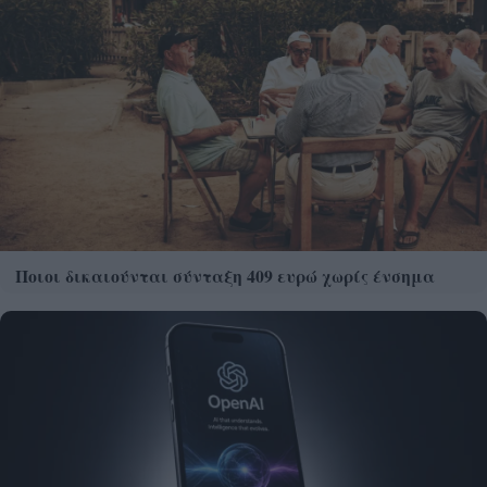
Ποιοι δικαιούνται σύνταξη 409 ευρώ χωρίς ένσημα