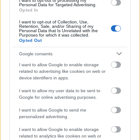
I want to opt-out of processing my
Frozen yogurt ή παγωτό; Ποιο είναι τελικά πιο υγιεινό
Personal Data for Targeted Advertising.
Opted In
I want to opt-out of Collection, Use,
Retention, Sale, and/or Sharing of my
Personal Data that Is Unrelated with the
Purposes for which it was collected.
Opted Out
Google consents
I want to allow Google to enable storage
related to advertising like cookies on web or
device identifiers in apps.
I want to allow my user data to be sent to
Η Apple αποφασίζει ποιος μένει και ποιος φεύγει και
Google for online advertising purposes.
οι κανόνες δεν είναι ίδιοι για όλους
I want to allow Google to send me
personalized advertising.
I want to allow Google to enable storage
related to analytics like cookies on web or