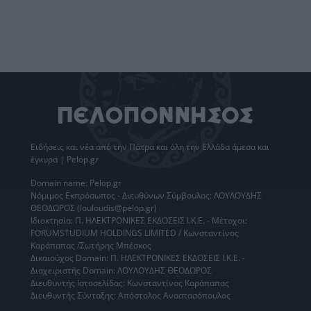
Ειδήσεις
και νέα από την
Πάτρα
και όλη την Ελλάδα άμεσα και
έγκυρα | Pelop.gr
Domain name: Pelop.gr
Νόμιμος Εκπρόσωπος - Διευθύνων Σύμβουλος: ΛΟΥΛΟΥΔΗΣ
ΘΕΟΔΩΡΟΣ (louloudis@pelop.gr)
Ιδιοκτησία: Π. ΗΛΕΚΤΡΟΝΙΚΕΣ ΕΚΔΟΣΕΙΣ Ι.Κ.Ε. - Μέτοχοι:
FORUMSTUDIUM HOLDINGS LIMITED / Κωνσταντίνος
Καράπαπας /Σωτήρης Μπέσκος
Δικαιούχος Domain: Π. ΗΛΕΚΤΡΟΝΙΚΕΣ ΕΚΔΟΣΕΙΣ Ι.Κ.Ε. -
Διαχειριστής Domain: ΛΟΥΛΟΥΔΗΣ ΘΕΟΔΩΡΟΣ
Διευθυντής Ιστοσελίδας: Κωνσταντίνος Καράπαπας
Διευθυντής Σύνταξης: Απόστολος Αναστασόπουλος