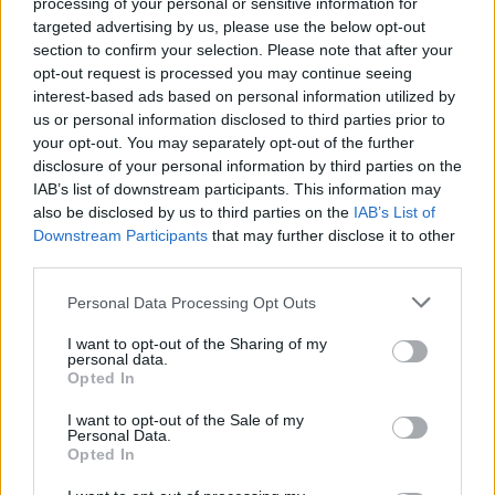
processing of your personal or sensitive information for
targeted advertising by us, please use the below opt-out
section to confirm your selection. Please note that after your
opt-out request is processed you may continue seeing
Το 5ο Τουρνουά 3on3 στην Ακράτα – Παρών ο Γιώργος
interest-based ads based on personal information utilized by
Καραμέρος ΦΩΤΟ
us or personal information disclosed to third parties prior to
your opt-out. You may separately opt-out of the further
disclosure of your personal information by third parties on the
IAB’s list of downstream participants. This information may
also be disclosed by us to third parties on the
IAB’s List of
Downstream Participants
that may further disclose it to other
third parties.
Please note that this website/app uses one or more Google
Personal Data Processing Opt Outs
services and may gather and store information including but
not limited to your visit or usage behaviour. You may click to
I want to opt-out of the Sharing of my
personal data.
grant or deny consent to Google and its third-party tags to
Opted In
use your data for below specified purposes in below Google
consent section.
I want to opt-out of the Sale of my
Personal Data.
Opted In