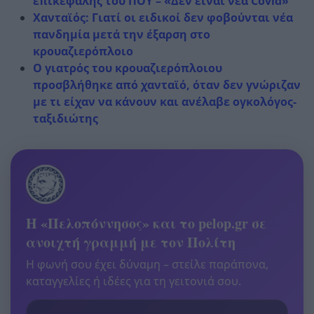
επικεφαλής του ΠΟΥ – «Δεν είναι νέα Covid»
Χανταϊός: Γιατί οι ειδικοί δεν φοβούνται νέα
πανδημία μετά την έξαρση στο
κρουαζιερόπλοιο
Ο γιατρός του κρουαζιερόπλοιου
προσβλήθηκε από χανταϊό, όταν δεν γνώριζαν
με τι είχαν να κάνουν και ανέλαβε ογκολόγος-
ταξιδιώτης
Η «Πελοπόννησος» και το pelop.gr σε
ανοιχτή γραμμή με τον Πολίτη
Η φωνή σου έχει δύναμη – στείλε παράπονα,
καταγγελίες ή ιδέες για τη γειτονιά σου.