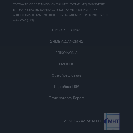
ΤΟ WWW.PELOP.GR ΣΥΜΜΟΡΦΩΝΕΤΑΙ ΜΕ ΤΗ ΣΥΣΤΑΣΗ (ΕΕ) 2018/334 ΤΗΣ
ΕΠΙΤΡΟΠΗΣ ΤΗΣ 1ΗΣ ΜΑΡΤΙΟΥ 2018 ΣΧΕΤΙΚΑ ΜΕ ΤΑ ΜΕΤΡΑ ΓΙΑ ΤΗΝ
ΑΠΟΤΕΛΕΣΜΑΤΙΚΗ ΑΝΤΙΜΕΤΩΠΙΣΗ ΤΟΥ ΠΑΡΑΝΟΜΟΥ ΠΕΡΙΕΧΟΜΕΝΟΥ ΣΤΟ
ΔΙΑΔΙΚΤΥΟ (L 63).
ΠΡΟΦΙΛ ΕΤΑΙΡΙΑΣ
ΣΗΜΕΙΑ ΔΙΑΝΟΜΗΣ
ΕΠΙΚΟΙΝΩΝΙΑ
ΕΙΔΗΣΕΙΣ
Οι ειδήσεις σε tag
Περιοδικό TRIP
Transparency Report
ΜΕΛΟΣ #242158 Μ.Η.Τ.