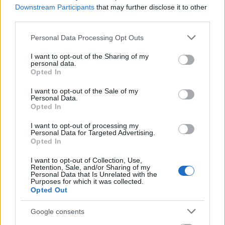
Downstream Participants
that may further disclose it to other
third parties.
Please note that this website/app uses one or more Google
Personal Data Processing Opt Outs
services and may gather and store information including but
not limited to your visit or usage behaviour. You may click to
I want to opt-out of the Sharing of my
personal data.
grant or deny consent to Google and its third-party tags to
Opted In
use your data for below specified purposes in below Google
consent section.
I want to opt-out of the Sale of my
Personal Data.
Opted In
Τουρισμός για Ολους 2026: Τα SOS για να κερδίσετε το
I want to opt-out of processing my
Personal Data for Targeted Advertising.
voucher διακοπών
Opted In
I want to opt-out of Collection, Use,
Retention, Sale, and/or Sharing of my
Personal Data that Is Unrelated with the
Purposes for which it was collected.
Opted Out
Google consents