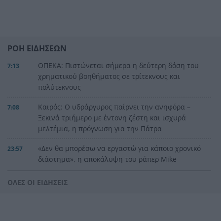
ΡΟΗ ΕΙΔΗΣΕΩΝ
ΟΠΕΚΑ: Πιστώνεται σήμερα η δεύτερη δόση του
7:13
χρηματικού βοηθήματος σε τρίτεκνους και
πολύτεκνους
Καιρός: Ο υδράργυρος παίρνει την ανηφόρα –
7:08
Ξεκινά τριήμερο με έντονη ζέστη και ισχυρά
μελτέμια, η πρόγνωση για την Πάτρα
«Δεν θα μπορέσω να εργαστώ για κάποιο χρονικό
23:57
διάστημα», η αποκάλυψη του ράπερ Mike
Η τρομερή υποδοχή του Σαλάχ στην
23:39
ΟΛΕΣ ΟΙ ΕΙΔΗΣΕΙΣ
Τραπεζούντα, ΒΙΝΤΕΟ
Οι φορτιστές και οι κίνδυνοι, τι πρέπει να
23:21
προσέχουμε με τις ηλεκτρικές και ηλεκτρονικές