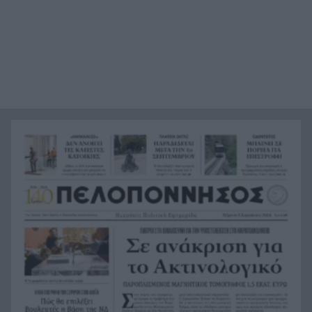
“φιλόζωους”»
«Ένα τέταρτο γινόταν ΚΑΡΠΑ. Δεν βρίσκαμε
21:48
σημάδια ζωής», συγκλονίζει ο ναυαγοσώστης
για τον πνιγμό στα Μάλια
Ο καύσωνας λιώνει τους Σλοβάκους, ρεκόρ με
21:36
42,2 βαθμούς Κελσίου
Άρτα: Συνελήφθησαν ο διευθυντής κι ο τεχνικός
21:24
ασφαλείας του ΔΕΔΔΗΕ
Τραγικό περιστατικό, τράκαρε με αγριογούρουνο
21:12
στη Β. Εύβοια και έχασε τη ζωή του
Αλλάζουν τα πάντα στη Δανία λόγω της
21:00
τεχνικής νοημοσύνης, οι μαθητές θα
παρουσιάσουν προφορικά τις εργασίες τους
Το τελευταίο «αντίο» στην τελετή αποτέφρωσης
20:36
του συντονιστή που σκοτώθηκε μετά τη