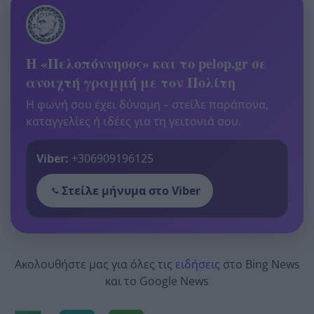
Η «Πελοπόννησος» και το pelop.gr σε
ανοιχτή γραμμή με τον Πολίτη
Η φωνή σου έχει δύναμη – στείλε παράπονα,
καταγγελίες ή ιδέες για τη γειτονιά σου.
Viber:
+306909196125
Στείλε μήνυμα στο Viber
Ακολουθήστε μας για όλες τις
ειδήσεις
στο Bing News
και το Google News