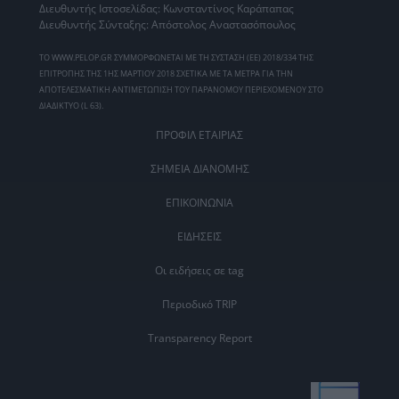
Διευθυντής Ιστοσελίδας: Κωνσταντίνος Καράπαπας
Διευθυντής Σύνταξης: Απόστολος Αναστασόπουλος
ΤΟ WWW.PELOP.GR ΣΥΜΜΟΡΦΩΝΕΤΑΙ ΜΕ ΤΗ ΣΥΣΤΑΣΗ (ΕΕ) 2018/334 ΤΗΣ
ΕΠΙΤΡΟΠΗΣ ΤΗΣ 1ΗΣ ΜΑΡΤΙΟΥ 2018 ΣΧΕΤΙΚΑ ΜΕ ΤΑ ΜΕΤΡΑ ΓΙΑ ΤΗΝ
ΑΠΟΤΕΛΕΣΜΑΤΙΚΗ ΑΝΤΙΜΕΤΩΠΙΣΗ ΤΟΥ ΠΑΡΑΝΟΜΟΥ ΠΕΡΙΕΧΟΜΕΝΟΥ ΣΤΟ
ΔΙΑΔΙΚΤΥΟ (L 63).
ΠΡΟΦΙΛ ΕΤΑΙΡΙΑΣ
ΣΗΜΕΙΑ ΔΙΑΝΟΜΗΣ
ΕΠΙΚΟΙΝΩΝΙΑ
ΕΙΔΗΣΕΙΣ
Οι ειδήσεις σε tag
Περιοδικό TRIP
Transparency Report