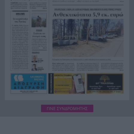
σύγκρουση ελικοπτέρων στην Ψάθα, ΦΩΤΟ
Στιγμές αγωνίας και θρίλερ στο Αίγιο: Οδηγός
20:24
λεωφορείου έχασε τις αισθήσεις του και τη ζωή
του! ΦΩΤΟ
Κόκκινα τα 118 κτίρια στις 325 αυτοψίες των
20:12
πληγεισών περιοχών από τις καταστροφικές
πυρκαγιές
ΓΙΝΕ ΣΥΝΔΡΟΜΗΤΗΣ