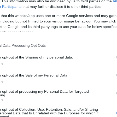
. This information may also be disclosed by us to third parties on the
IA
εση ότι οι γονείς εργάζονται (στον ιδιωτικό ή δημόσιο το
Participants
that may further disclose it to other third parties.
ατίες), αναζητούν ενεργά εργασία ή σπουδάζουν.
 that this website/app uses one or more Google services and may gath
 διαμορφώνεται ανάλογα με τον τύπο της απασχόλησης του
including but not limited to your visit or usage behaviour. You may click 
 to Google and its third-party tags to use your data for below specifi
ogle consent section.
 πλήρους απασχόλησης.
μερικής απασχόλησης.
l Data Processing Opt Outs
o opt-out of the Sharing of my personal data.
In
o opt-out of the Sale of my Personal Data.
In
to opt-out of processing my Personal Data for Targeted
ing.
In
o opt-out of Collection, Use, Retention, Sale, and/or Sharing
ersonal Data that Is Unrelated with the Purposes for which it
lected.