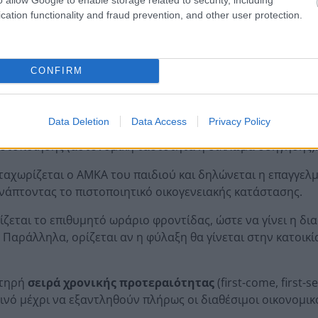
αίτηση
cation functionality and fraud prevention, and other user protection.
ntantades.gov.gr γίνεται μέσα από απλά και δομημένα β
ματα του κράτους:
CONFIRM
ι το πεδίο «Αίτηση voucher» και ταυτοποιείται με τους κωδ
α αντλούνται αυτόματα.
Data Deletion
Data Access
Privacy Policy
εγχος ορθότητας των στοιχείων, συμπληρώνονται τα κενά π
αυτοποίησης (αστυνομική ταυτότητα ή δίπλωμα οδήγησης)
αχωρίζεται ο ΑΜΚΑ του παιδιού και δηλώνεται η επαγγελμ
υνάπτοντας το πιστοποιητικό οικογενειακής κατάστασης.
ζεται το επιθυμητό ωράριο φροντίδας, ώστε να γίνει η δ
 Παράλληλα, ορίζεται αν η φύλαξη θα γίνεται στην κατοικί
στηρή
σειρά χρονικής προτεραιότητας
(first-come, first-s
ινό μέχρι να εξαντληθούν πλήρως οι διαθέσιμοι οικονομικ