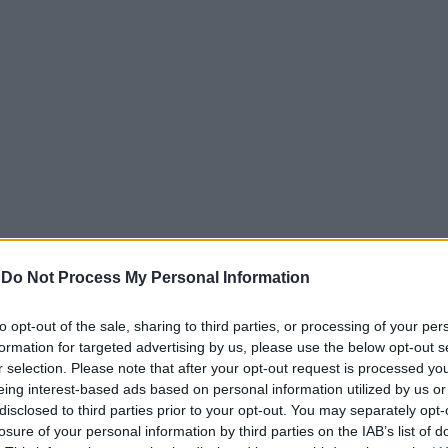
-
Do Not Process My Personal Information
ατοποιείται αποκλειστικά ψηφιακά μέσω της πύλης
to opt-out of the sale, sharing to third parties, or processing of your per
υς να εισέρχονται στο σύστημα χρησιμοποιώντας τους πρ
formation for targeted advertising by us, please use the below opt-out s
r selection. Please note that after your opt-out request is processed y
 το ύψος της ενίσχυσης
eing interest-based ads based on personal information utilized by us or
disclosed to third parties prior to your opt-out. You may separately opt-
να στηρίξει οικογένειες με παιδιά ηλικίας
από δύο μηνών 
losure of your personal information by third parties on the IAB’s list of