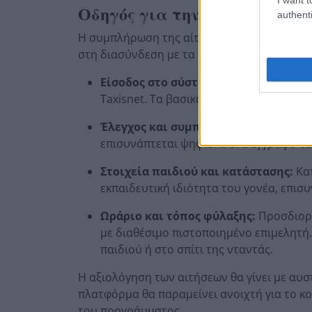
Οδηγός για την ηλεκτρονική 
authenti
Η συμπλήρωση της αίτησης στην πλατφόρμα 
στη διασύνδεση με τα πληροφοριακά συστή
Είσοδος στο σύστημα:
Ο αιτών επιλέγε
Taxisnet. Τα βασικά προσωπικά στοιχεί
Έλεγχος και συμπλήρωση:
Γίνεται έλ
επισυνάπτεται ψηφιακά ένα έγγραφο τ
Στοιχεία παιδιού και κατάστασης:
Κατ
εκπαιδευτική ιδιότητα του γονέα, επισ
Ωράριο και τόπος φύλαξης:
Προσδιορί
με διαθέσιμο πιστοποιημένο επιμελητή.
παιδιού ή στο σπίτι της νταντάς.
Η αξιολόγηση των αιτήσεων θα γίνει με αυ
πλατφόρμα θα παραμείνει ανοιχτή για το κο
του προγράμματος.