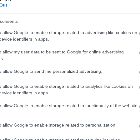
Out
consents
o allow Google to enable storage related to advertising like cookies on
evice identifiers in apps.
γαζόμενες, άνεργες εγγεγραμμένες στα μητρώα της ΔΥΠΑ ή 
κατάρτισης), οι πατέρες που έχουν κατ’ αποκλειστικότητα 
o allow my user data to be sent to Google for online advertising
 και κάθε τρίτο πρόσωπο στο οποίο έχει ανατεθεί η αποκλε
s.
ική διάταξη.
to allow Google to send me personalized advertising.
o allow Google to enable storage related to analytics like cookies on
όγραμμα εφαρμόζονται συγκεκριμένα όρια αναφορικά με τ
evice identifiers in apps.
αθορίζονται ως εξής:
o allow Google to enable storage related to functionality of the website
 παιδί.
 παιδιά.
o allow Google to enable storage related to personalization.
τρίτεκνες και πολύτεκνες οικογένειες (με τρία ή περισσότερ
o allow Google to enable storage related to security, including