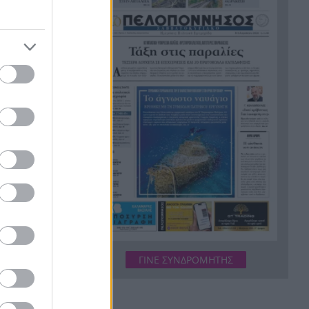
Οι πνιγμοί είναι συνήθως
20:00
«βουβοί»: Η διασώστρια
Δήμητρα Παναγιωτοπούλου
για τις εμπειρίες και το
απαιτητικό της επάγγελμα
φοιτήτριες
«Λένε προδότες και
19:48
τη γονική
πληρωμένους όσους
ιστική
αποχωρούν», διαζύγιο με
αιχμές στο κόμμα
Καρυστιανού
Η Ελλάδα θα διεκδικήσει την
19:36
ο ετήσιο
9η θέση στο Παγκόσμιο
πρωτάθλημα Παίδων
Τεσσάρων χρονών παιδί
19:24
βρέθηκε νεκρό σε πισίνα στην
ΓΙΝΕ ΣΥΝΔΡΟΜΗΤΗΣ
Πάρο, ανείπωτη τραγωδία
α παιδιά).
Μπαράζ συλλήψεων για
19:12