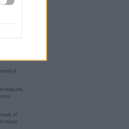
ναρκωτικά σε Κέρκυρα και
Λευκάδα
ήματα, χάρη
Στον Αστακό ολοκληρώνεται
19:04
το Ράλι Ιονίου
ικούς
εδία και
.
ατική ή
ιασταύρωση
α του
erved). Η
οί πόροι