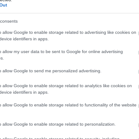
Out
consents
o allow Google to enable storage related to advertising like cookies on
evice identifiers in apps.
o allow my user data to be sent to Google for online advertising
s.
A Bigger Splash
to allow Google to send me personalized advertising.
o allow Google to enable storage related to analytics like cookies on
 της Αγγλίας, σε μια οικογένεια εργατικής τάξης. Από νωρ
evice identifiers in apps.
 αλλά ο τρόπος του να σταθεί απέναντι στον κόσμο. Σπούδ
o allow Google to enable storage related to functionality of the website
 Royal College of Art στο Λονδίνο, όπου βρέθηκε μέσα στο 
es.
o allow Google to enable storage related to personalization.
νεϊ: Ο ζωγράφος που έβαλε τον ήλιο του Λος Άντζελες
o allow Google to enable storage related to security, including