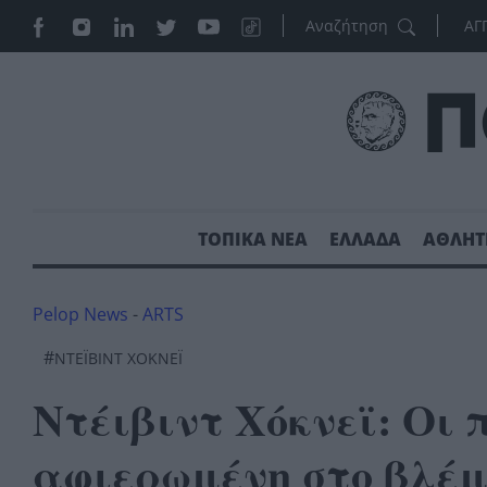
ΑΓ
ΤΟΠΙΚΑ ΝΕΑ
ΕΛΛΑΔΑ
ΑΘΛΗΤ
Pelop News
-
ARTS
#
ΝΤΕΪΒΙΝΤ ΧΟΚΝΕΪ
Ντέιβιντ Χόκνεϊ: Οι π
αφιερωμένη στο βλέ