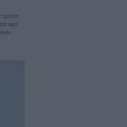
ν τρόπο
ποπ αρτ
όνων,