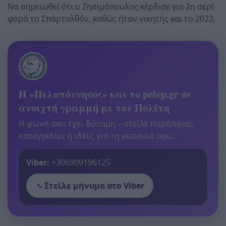
Να σημειωθεί ότι ο Ζησιμόπουλος κέρδισε για 2η σερί
φορά το Σπάρταλθόν, καθώς ήταν νικητής και το 2022.
Η «Πελοπόννησος» και το pelop.gr σε
ανοιχτή γραμμή με τον Πολίτη
Η φωνή σου έχει δύναμη – στείλε παράπονα,
καταγγελίες ή ιδέες για τη γειτονιά σου.
Viber:
+306909196125
Στείλε μήνυμα στο Viber