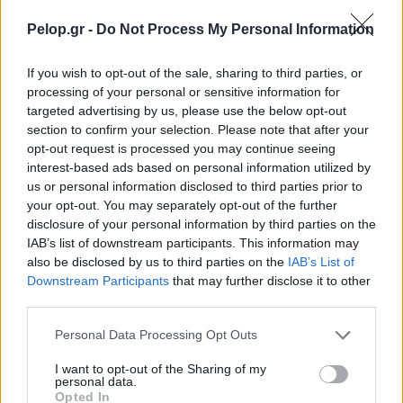
Pelop.gr -
Do Not Process My Personal Information
If you wish to opt-out of the sale, sharing to third parties, or
processing of your personal or sensitive information for
targeted advertising by us, please use the below opt-out
section to confirm your selection. Please note that after your
opt-out request is processed you may continue seeing
interest-based ads based on personal information utilized by
us or personal information disclosed to third parties prior to
Πλήθος πιστών στην Μεταμόρφωση του Σωτήρος Ροδιάς
your opt-out. You may separately opt-out of the further
ΦΩΤΟ
disclosure of your personal information by third parties on the
IAB’s list of downstream participants. This information may
also be disclosed by us to third parties on the
IAB’s List of
Downstream Participants
that may further disclose it to other
third parties.
Please note that this website/app uses one or more Google
Personal Data Processing Opt Outs
services and may gather and store information including but
not limited to your visit or usage behaviour. You may click to
I want to opt-out of the Sharing of my
personal data.
grant or deny consent to Google and its third-party tags to
Opted In