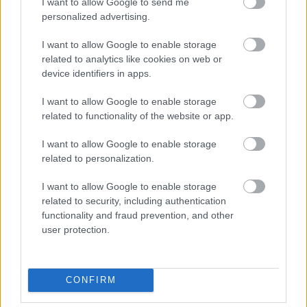
I want to allow Google to send me
personalized advertising.
Η Google ΑΙ ο Hassabis και η δήλωση για την θεραπεία
του καρκίνου που εξηγεί τις αλλαγές στην κορυφή
I want to allow Google to enable storage
related to analytics like cookies on web or
device identifiers in apps.
I want to allow Google to enable storage
related to functionality of the website or app.
I want to allow Google to enable storage
related to personalization.
I want to allow Google to enable storage
related to security, including authentication
functionality and fraud prevention, and other
user protection.
Γιορτή λήξης με συναυλία για τις Κατασκηνώσεις του
CONFIRM
Δήμου Πατρέων ΦΩΤ0