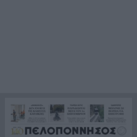
Η Εθνική Παίδων νίκησε την Ουγγαρία, αλλά
16:35
αποκλείστηκε από τους «8»
Ζάκυνθος: Ασφυκτική πίεση στο νοσοκομείο
16:34
λόγω τουρισμού – Αύξηση περιστατικών
σεξουαλικής κακοποίησης
Κλειστά ακίνητα: Δεν φτάνουν τα χρήματα για
16:30
ανακαίνιση – Τι λένε παράγοντες της αγοράς
Τι κρύβεται στο στομάχι ενός καρχαρία-τίγρη;
16:28
Τα ευρήματα ξεπερνούν κάθε φαντασία
Δείτε πώς είναι η πρώτη ιστοσελίδα που
16:14
φτιάχτηκε ποτέ – Υπάρχει ακόμη 35 χρόνια μετά
Φωτιά στην Αγία Μαρίνα Ηλείας – Ισχυρές
16:12
πυροσβεστικές δυνάμεις στη μάχη με τις φλόγες
Ξεμπλοκάρει η επανέναρξη του Οδοντωτού; Θα
16:00
απαιτηθούν έργα άνω των 5 εκατ. ευρώ