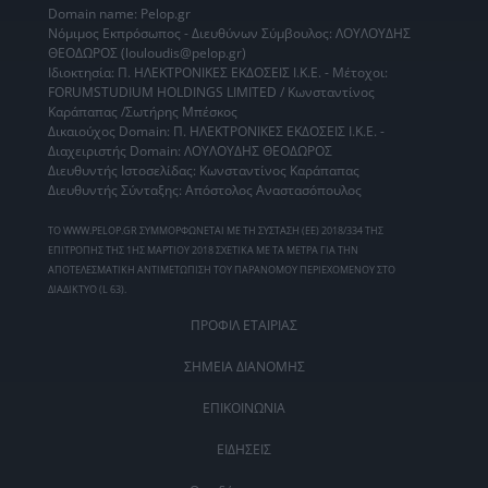
Domain name: Pelop.gr
Νόμιμος Εκπρόσωπος - Διευθύνων Σύμβουλος: ΛΟΥΛΟΥΔΗΣ
ΘΕΟΔΩΡΟΣ (louloudis@pelop.gr)
Ιδιοκτησία: Π. ΗΛΕΚΤΡΟΝΙΚΕΣ ΕΚΔΟΣΕΙΣ Ι.Κ.Ε. - Μέτοχοι:
FORUMSTUDIUM HOLDINGS LIMITED / Κωνσταντίνος
Καράπαπας /Σωτήρης Μπέσκος
Δικαιούχος Domain: Π. ΗΛΕΚΤΡΟΝΙΚΕΣ ΕΚΔΟΣΕΙΣ Ι.Κ.Ε. -
Διαχειριστής Domain: ΛΟΥΛΟΥΔΗΣ ΘΕΟΔΩΡΟΣ
Διευθυντής Ιστοσελίδας: Κωνσταντίνος Καράπαπας
Διευθυντής Σύνταξης: Απόστολος Αναστασόπουλος
ΤΟ WWW.PELOP.GR ΣΥΜΜΟΡΦΩΝΕΤΑΙ ΜΕ ΤΗ ΣΥΣΤΑΣΗ (ΕΕ) 2018/334 ΤΗΣ
ΕΠΙΤΡΟΠΗΣ ΤΗΣ 1ΗΣ ΜΑΡΤΙΟΥ 2018 ΣΧΕΤΙΚΑ ΜΕ ΤΑ ΜΕΤΡΑ ΓΙΑ ΤΗΝ
ΑΠΟΤΕΛΕΣΜΑΤΙΚΗ ΑΝΤΙΜΕΤΩΠΙΣΗ ΤΟΥ ΠΑΡΑΝΟΜΟΥ ΠΕΡΙΕΧΟΜΕΝΟΥ ΣΤΟ
ΔΙΑΔΙΚΤΥΟ (L 63).
ΠΡΟΦΙΛ ΕΤΑΙΡΙΑΣ
ΣΗΜΕΙΑ ΔΙΑΝΟΜΗΣ
ΕΠΙΚΟΙΝΩΝΙΑ
ΕΙΔΗΣΕΙΣ