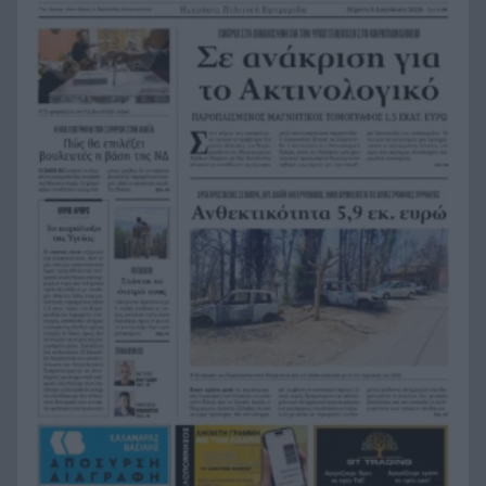
Τρως αυτά το καλοκαίρι; Γιατί μπορεί να γεμίσει
15:48
το δέρμα σου σπυράκια και ερεθισμούς
Η Αριάνα Γκράντε πατά «παύση»: Τι είπε για τα
15:38
σχόλια γύρω από το σώμα της
Το Μουσείο Αλατος υποδέχεται την
15:30
«ασπρόμαυρη μαγεία» του Αλιάγα
Τουρισμός για όλους: Σήμερα η σειρά για ΑΦΜ
15:29
που λήγουν σε 3 και 4