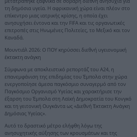
μετατράπηκε ξαφνικά σε σοβαρή διεθνή ανησυχία για
τη δημόσια υγεία. Η αφρικανική χώρα είναι πλέον στο
επίκεντρο μιας ιατρικής κρίσης, η οποία έχει
ανησυχήσει έντονα και την FIFA και τις οργανωτικές
επιτροπές στις Ηνωμένες Πολιτείες, το Μεξικό και τον
Καναδά.
Μουντιάλ 2026: Ο ΠΟΥ κηρύσσει διεθνή υγειονομική
έκτακτη ανάγκη
Σύμφωνα με αποκλειστικό ρεπορτάζ του A24, η
επανεμφάνιση της επιδημίας του Έμπολα στην χώρα
ενεργοποίησε άμεσα παγκόσμιο συναγερμό από τον
Παγκόσμιο Οργανισμό Υγείας και χαρακτήρισε την
έξαρση του Έμπολα στη Λαϊκή Δημοκρατία του Κονγκό
και τη γειτονική Ουγκάντα ως «Διεθνή Έκτακτη Ανάγκη
Δημόσιας Υγείας».
Αυτό το δραστικό μέτρο ελήφθη λόγω της
ανησυχητικής αύξησης των κρουσμάτων και της