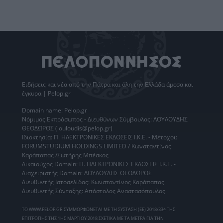
Ειδήσεις
και νέα από την
Πάτρα
και όλη την Ελλάδα άμεσα και
έγκυρα | Pelop.gr
Domain name: Pelop.gr
Νόμιμος Εκπρόσωπος - Διευθύνων Σύμβουλος: ΛΟΥΛΟΥΔΗΣ
ΘΕΟΔΩΡΟΣ (louloudis@pelop.gr)
Ιδιοκτησία: Π. ΗΛΕΚΤΡΟΝΙΚΕΣ ΕΚΔΟΣΕΙΣ Ι.Κ.Ε. - Μέτοχοι:
FORUMSTUDIUM HOLDINGS LIMITED / Κωνσταντίνος
Καράπαπας /Σωτήρης Μπέσκος
Δικαιούχος Domain: Π. ΗΛΕΚΤΡΟΝΙΚΕΣ ΕΚΔΟΣΕΙΣ Ι.Κ.Ε. -
Διαχειριστής Domain: ΛΟΥΛΟΥΔΗΣ ΘΕΟΔΩΡΟΣ
Διευθυντής Ιστοσελίδας: Κωνσταντίνος Καράπαπας
Διευθυντής Σύνταξης: Απόστολος Αναστασόπουλος
ΤΟ WWW.PELOP.GR ΣΥΜΜΟΡΦΩΝΕΤΑΙ ΜΕ ΤΗ ΣΥΣΤΑΣΗ (ΕΕ) 2018/334 ΤΗΣ
ΕΠΙΤΡΟΠΗΣ ΤΗΣ 1ΗΣ ΜΑΡΤΙΟΥ 2018 ΣΧΕΤΙΚΑ ΜΕ ΤΑ ΜΕΤΡΑ ΓΙΑ ΤΗΝ