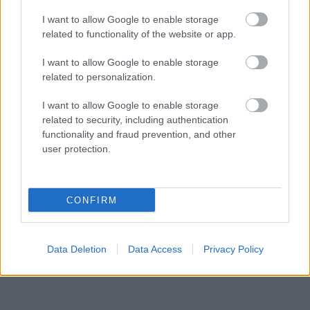
ΡΟΗ ΕΙΔΗΣΕΩΝ
I want to allow Google to enable storage
«Δεν αποζητώ τον έρωτα, ούτε όμως και τον
23:57
related to functionality of the website or app.
ακυρώνω», αποκαλυπτική η Ζέτα Μακρυπούλια
I want to allow Google to enable storage
Το μεγάλο ρεκόρ του Κριστιάνο Ρονάλντο, που
23:39
related to personalization.
δύσκολα θα καταρριφθεί
I want to allow Google to enable storage
Νύχτα: Έβδομη σύλληψη για τις επιθέσεις σε
23:21
related to security, including authentication
καταστήματα στην Πάτρα
functionality and fraud prevention, and other
user protection.
Ο Ολυμπιακός ακίνδυνος δεν βρήκε λύσεις και
23:00
γκολ, έμεινε στο μηδέν με τη Ναϊμέγκεν
ΟΛΕΣ ΟΙ ΕΙΔΗΣΕΙΣ
Η μεγάλη κλήρωση του Τζόκερ
CONFIRM
22:51
«Είχα για 2,5 χρόνια στον καταψύκτη τον νεκρό
22:48
πατέρα μου για να παίρνω τη σύνταξή του και
Data Deletion
Data Access
Privacy Policy
της μητέρας μου», σοκαριστική ομολογία για τον
Μυστρά
«Ντου» της αστυνομίας στις φυλακές Άμφισσας
22:36