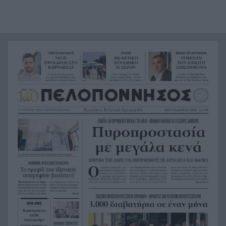
Σημαντική ενίσχυση για τον Αίαντα ΑΣΑΑ
21:12
Κοριτσάκι τριών χρονών παγιδεύτηκε σε παιδική
21:00
κουζίνα στις ΗΠΑ και πέθανε
Με τα αδέλφια Ανδρέα και Κωνσταντίνο
20:48
Μπιτσάκο η Εθνική ανδρών στους Μεσογειακούς
Πέταξε στα σκουπίδια δελτίο που κέρδιζε ένα
20:36
εκατομμύριο στο ΛΟΤΤΟ, αλλά έψαξε και το
βρήκε!
H Εθνική Νέων Γυναικών καθάρισε την
20:23
Πορτογαλία και πέρασε στους «8» του
Παγκοσμίου
Σοκ στην Πάτρα, βρέθηκε απαγχονισμένος
20:12
63χρονος, δίπλα του εντοπίστηκε σημείωμα
Ράγισαν και οι πέτρες στην κηδεία του Φράνκο
20:00
Μπαρέζι, χιλιάδες στο τελευταίο αντίο στον