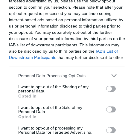
targeted advertising by us, please use the below opt-out
section to confirm your selection. Please note that after your
opt-out request is processed you may continue seeing
Ακολουθήστε μας για όλες τις
ειδήσεις
στο Bing News
interest-based ads based on personal information utilized by
us or personal information disclosed to third parties prior to
και το Google News
your opt-out. You may separately opt-out of the further
disclosure of your personal information by third parties on the
IAB’s list of downstream participants. This information may
also be disclosed by us to third parties on the
IAB’s List of
Downstream Participants
that may further disclose it to other
third parties.
Please note that this website/app uses one or more Google
Personal Data Processing Opt Outs
services and may gather and store information including but
not limited to your visit or usage behaviour. You may click to
I want to opt-out of the Sharing of my
personal data.
grant or deny consent to Google and its third-party tags to
Opted In
use your data for below specified purposes in below Google
consent section.
I want to opt-out of the Sale of my
Personal Data.
Opted In
I want to opt-out of processing my
Personal Data for Targeted Advertising.