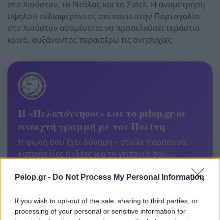
στο Χιούστον, το Ντάλας και το Σιάτλ. Η αναμέτρηση
υψηλού ενδιαφέροντος απέναντι στην Πορτογαλία
στο Χιούστον αναμένεται να προσελκύσει τεράστιο
κοινό, αυξάνοντας περαιτέρω τις ανησυχίες.
Η «Πελοπόννησος» και το pelop.gr σε
ανοιχτή γραμμή με τον Πολίτη
Η φωνή σου έχει δύναμη – στείλε παράπονα,
καταγγελίες ή ιδέες για τη γειτονιά σου.
Pelop.gr -
Do Not Process My Personal Information
Viber:
+306909196125
Στείλε μήνυμα στο Viber
If you wish to opt-out of the sale, sharing to third parties, or
processing of your personal or sensitive information for