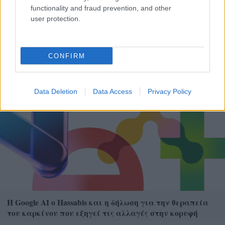
functionality and fraud prevention, and other
user protection.
Δεν ανοίγει η μπάρα στα διόδια με το e-pass ενώ έχει
χρήματα «μέσα»;
CONFIRM
Data Deletion
Data Access
Privacy Policy
Η Google ΑΙ ο Hassabis και η δήλωση για την θεραπεία
του καρκίνου που εξηγεί τις αλλαγές στην κορυφή