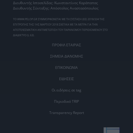
Διευθυντής Ιστοσελίδας: Κωνσταντίνος Καράπαπας
Διευθυντής Σύνταξης: Απόστολος Αναστασόπουλος
ΤΟ WWW.PELOP.GR ΣΥΜΜΟΡΦΩΝΕΤΑΙ ΜΕ ΤΗ ΣΥΣΤΑΣΗ (ΕΕ) 2018/334 ΤΗΣ
ΕΠΙΤΡΟΠΗΣ ΤΗΣ 1ΗΣ ΜΑΡΤΙΟΥ 2018 ΣΧΕΤΙΚΑ ΜΕ ΤΑ ΜΕΤΡΑ ΓΙΑ ΤΗΝ
ΑΠΟΤΕΛΕΣΜΑΤΙΚΗ ΑΝΤΙΜΕΤΩΠΙΣΗ ΤΟΥ ΠΑΡΑΝΟΜΟΥ ΠΕΡΙΕΧΟΜΕΝΟΥ ΣΤΟ
ΔΙΑΔΙΚΤΥΟ (L 63).
ΠΡΟΦΙΛ ΕΤΑΙΡΙΑΣ
ΣΗΜΕΙΑ ΔΙΑΝΟΜΗΣ
ΕΠΙΚΟΙΝΩΝΙΑ
ΕΙΔΗΣΕΙΣ
Οι ειδήσεις σε tag
Περιοδικό TRIP
Transparency Report