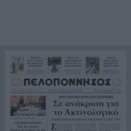
Της δώρισε το ήπαρ του και της έσωσε τη ζωή –
19:07
20 χρόνια μετά παντρεύεται τον αδελφό του
Πώς να βρω κάποιον από φωτογραφία: 5
19:02
Μέθοδοι που Λειτουργούν
Σε 24 ώρες 44 πυρκαγιές, οι 8 εξακολουθούν να
19:00
απασχολούν τις πυροσβεστικές δυνάμεις
Άνδρας έδειχνε τα γεννητικά του όργανα σε
18:55
παιδιά που έπαιζαν σε πλατεία στον Άβαντα
Αλεξανδρούπολης
Άντονι Φάουτσι: Επιτροπή της Γερουσίας τον
18:47
παραπέμπει για περιφρόνηση του Κογκρέσου –
Σιώπησε σε πάνω από 100 ερωτήσεις
Στην Εκατονταπυλιανή της Πάρου η Κατερίνα
18:43
Καινούργιου – Εκεί όπου είχε κάνει τάμα να
γίνει μητέρα