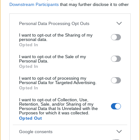
Downstream Participants
that may further disclose it to other
third parties.
Please note that this website/app uses one or more Google
Personal Data Processing Opt Outs
services and may gather and store information including but
not limited to your visit or usage behaviour. You may click to
I want to opt-out of the Sharing of my
personal data.
grant or deny consent to Google and its third-party tags to
Opted In
use your data for below specified purposes in below Google
consent section.
I want to opt-out of the Sale of my
Personal Data.
Opted In
Το Minecraft έρχεται στο Nintendo Switch 2 όπως δεν το
I want to opt-out of processing my
Personal Data for Targeted Advertising.
έχετε ξαναδεί
Opted In
I want to opt-out of Collection, Use,
Retention, Sale, and/or Sharing of my
Personal Data that Is Unrelated with the
Purposes for which it was collected.
Opted Out
Google consents