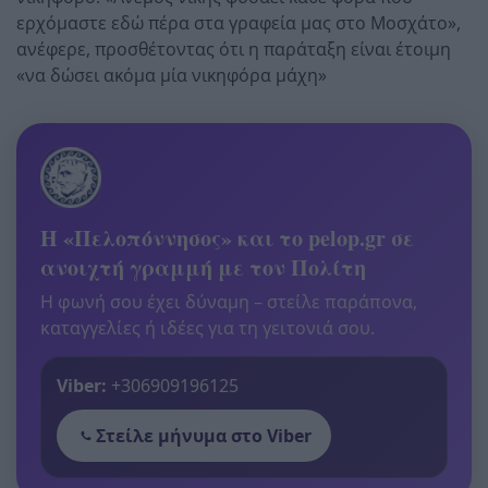
ερχόμαστε εδώ πέρα στα γραφεία μας στο Μοσχάτο»,
ανέφερε, προσθέτοντας ότι η παράταξη είναι έτοιμη
«να δώσει ακόμα μία νικηφόρα μάχη»
Η «Πελοπόννησος» και το pelop.gr σε
ανοιχτή γραμμή με τον Πολίτη
Η φωνή σου έχει δύναμη – στείλε παράπονα,
καταγγελίες ή ιδέες για τη γειτονιά σου.
Viber:
+306909196125
Στείλε μήνυμα στο Viber