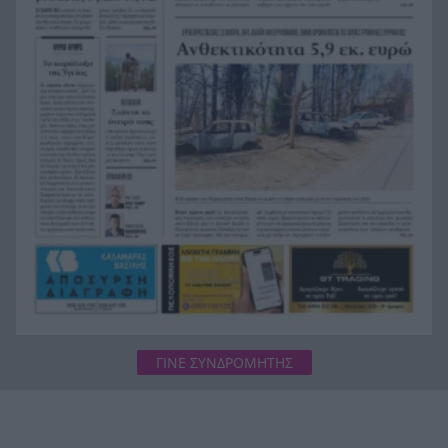
Χρηματιστήριο Αθηνών: Η Metlen άγγιξε τα 7
18:31
δισ. ευρώ – Οι κερδισμένοι και οι χαμένοι της
ημέρας
Ο Προμηθέας ανακοίνωσε την παραχώρηση του
18:24
Κομνιανίδη
Πέντε τόνοι κοκαΐνης κρυμμένοι σε πλοίο – Το
18:20
απίστευτο «κόλπο των πιθήκων» ΒΙΝΤΕΟ
Πύραυλος της SpaceX «καρφώθηκε» στη Σελήνη
18:18
– Η πρόσκρουση με 8.690 χλμ./ώρα που άνοιξε
νέο κρατήρα
ΓΙΝΕ ΣΥΝΔΡΟΜΗΤΗΣ