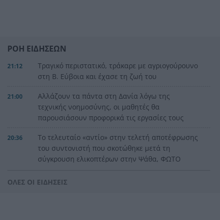
ΡΟΗ ΕΙΔΗΣΕΩΝ
Τραγικό περιστατικό, τράκαρε με αγριογούρουνο
21:12
στη Β. Εύβοια και έχασε τη ζωή του
Αλλάζουν τα πάντα στη Δανία λόγω της
21:00
τεχνικής νοημοσύνης, οι μαθητές θα
παρουσιάσουν προφορικά τις εργασίες τους
Το τελευταίο «αντίο» στην τελετή αποτέφρωσης
20:36
του συντονιστή που σκοτώθηκε μετά τη
σύγκρουση ελικοπτέρων στην Ψάθα, ΦΩΤΟ
Στιγμές αγωνίας και θρίλερ στο Αίγιο: Οδηγός
20:24
ΟΛΕΣ ΟΙ ΕΙΔΗΣΕΙΣ
λεωφορείου έχασε τις αισθήσεις του και τη ζωή
του! ΦΩΤΟ
Κόκκινα τα 118 κτίρια στις 325 αυτοψίες των