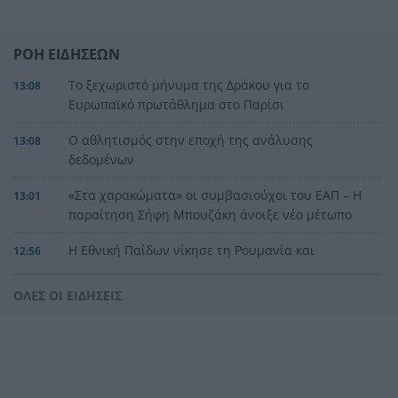
ΡΟΗ ΕΙΔΗΣΕΩΝ
Το ξεχωριστό μήνυμα της Δράκου για το
13:08
Ευρωπαϊκό πρωτάθλημα στο Παρίσι
Ο αθλητισμός στην εποχή της ανάλυσης
13:08
δεδομένων
«Στα χαρακώματα» οι συμβασιούχοι του ΕΑΠ – Η
13:01
παραίτηση Σήφη Μπουζάκη άνοιξε νέο μέτωπο
Η Εθνική Παίδων νίκησε τη Ρουμανία και
12:56
συνεχίζει
ΟΛΕΣ ΟΙ ΕΙΔΗΣΕΙΣ
Η Λιβύη προχωρά το σχέδιο για παραγωγή 2 εκ.
12:52
βαρελιών
Αμφιλοχία: Αυτοκίνητο ανατράπηκε στη δυτική
12:48
είσοδο της πόλης – Απεγκλωβίστηκε