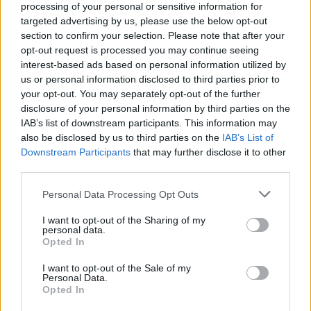
processing of your personal or sensitive information for
targeted advertising by us, please use the below opt-out
section to confirm your selection. Please note that after your
opt-out request is processed you may continue seeing
interest-based ads based on personal information utilized by
us or personal information disclosed to third parties prior to
your opt-out. You may separately opt-out of the further
Το «ντόνατ» της OpenAI: Όλα όσα ξέρουμε για την
disclosure of your personal information by third parties on the
πρώτη της συσκευή με υπογραφή Jony Ive
IAB’s list of downstream participants. This information may
also be disclosed by us to third parties on the
IAB’s List of
Downstream Participants
that may further disclose it to other
third parties.
Please note that this website/app uses one or more Google
Personal Data Processing Opt Outs
services and may gather and store information including but
not limited to your visit or usage behaviour. You may click to
I want to opt-out of the Sharing of my
personal data.
grant or deny consent to Google and its third-party tags to
Opted In
use your data for below specified purposes in below Google
consent section.
I want to opt-out of the Sale of my
Personal Data.
Opted In