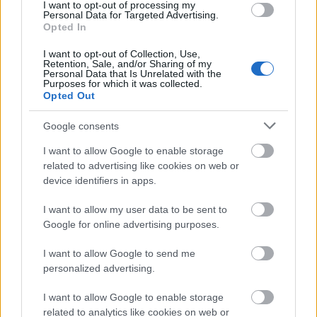
I want to opt-out of processing my
Personal Data for Targeted Advertising.
«Πανικός» στο πανηγύρι της Οβρυάς με Βελισσάρη
Opted In
ΒΙΝΤΕΟ
I want to opt-out of Collection, Use,
Retention, Sale, and/or Sharing of my
Personal Data that Is Unrelated with the
Purposes for which it was collected.
Opted Out
Google consents
I want to allow Google to enable storage
related to advertising like cookies on web or
device identifiers in apps.
I want to allow my user data to be sent to
Google for online advertising purposes.
I want to allow Google to send me
personalized advertising.
Δεκαπενταύγουστος 2026: Πόσο αυξάνεται το
I want to allow Google to enable storage
μεροκάματο το Σάββατο
related to analytics like cookies on web or