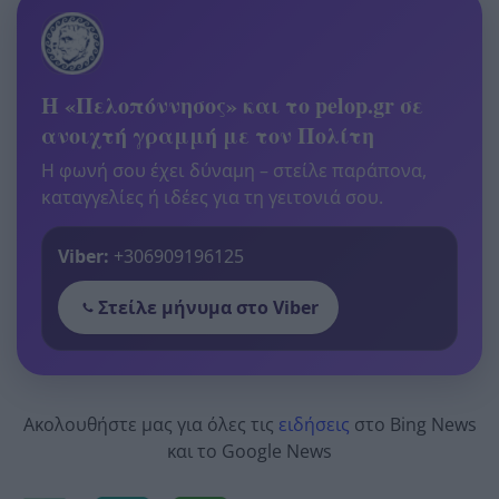
Η «Πελοπόννησος» και το pelop.gr σε
ανοιχτή γραμμή με τον Πολίτη
Η φωνή σου έχει δύναμη – στείλε παράπονα,
καταγγελίες ή ιδέες για τη γειτονιά σου.
Viber:
+306909196125
Στείλε μήνυμα στο Viber
Ακολουθήστε μας για όλες τις
ειδήσεις
στο Bing News
και το Google News