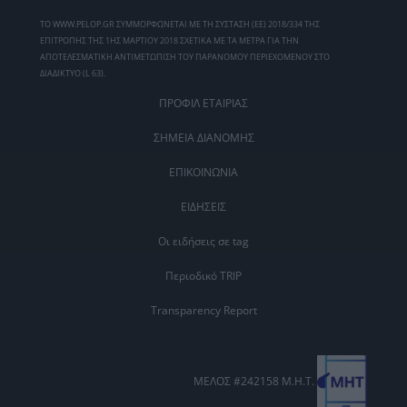
ΤΟ WWW.PELOP.GR ΣΥΜΜΟΡΦΩΝΕΤΑΙ ΜΕ ΤΗ ΣΥΣΤΑΣΗ (ΕΕ) 2018/334 ΤΗΣ
ΕΠΙΤΡΟΠΗΣ ΤΗΣ 1ΗΣ ΜΑΡΤΙΟΥ 2018 ΣΧΕΤΙΚΑ ΜΕ ΤΑ ΜΕΤΡΑ ΓΙΑ ΤΗΝ
ΑΠΟΤΕΛΕΣΜΑΤΙΚΗ ΑΝΤΙΜΕΤΩΠΙΣΗ ΤΟΥ ΠΑΡΑΝΟΜΟΥ ΠΕΡΙΕΧΟΜΕΝΟΥ ΣΤΟ
ΔΙΑΔΙΚΤΥΟ (L 63).
ΠΡΟΦΙΛ ΕΤΑΙΡΙΑΣ
ΣΗΜΕΙΑ ΔΙΑΝΟΜΗΣ
ΕΠΙΚΟΙΝΩΝΙΑ
ΕΙΔΗΣΕΙΣ
Οι ειδήσεις σε tag
Περιοδικό TRIP
Transparency Report
ΜΕΛΟΣ #242158 Μ.Η.Τ.