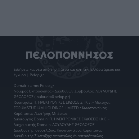
Ειδήσεις
και νέα από την
Πάτρα
και όλη την Ελλάδα άμεσα και
έγκυρα | Pelop.gr
Domain name: Pelop.gr
Νόμιμος Εκπρόσωπος - Διευθύνων Σύμβουλος: ΛΟΥΛΟΥΔΗΣ
ΘΕΟΔΩΡΟΣ (louloudis@pelop.gr)
Ιδιοκτησία: Π. ΗΛΕΚΤΡΟΝΙΚΕΣ ΕΚΔΟΣΕΙΣ Ι.Κ.Ε. - Μέτοχοι:
FORUMSTUDIUM HOLDINGS LIMITED / Κωνσταντίνος
Καράπαπας /Σωτήρης Μπέσκος
Δικαιούχος Domain: Π. ΗΛΕΚΤΡΟΝΙΚΕΣ ΕΚΔΟΣΕΙΣ Ι.Κ.Ε. -
Διαχειριστής Domain: ΛΟΥΛΟΥΔΗΣ ΘΕΟΔΩΡΟΣ
Διευθυντής Ιστοσελίδας: Κωνσταντίνος Καράπαπας
Διευθυντής Σύνταξης: Απόστολος Αναστασόπουλος