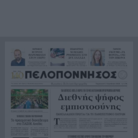
αιολικού πάρκου από όπου ξεκίνησε η
καταστροφική πυρκαγιά
Υπόθεση Marfin: Προθεσμία για να απολογηθεί η
12:09
46χρονη που εκδόθηκε από τη Βρετανία
Σύσκεψη ασφαλείας στη Γερμανία για το drone
12:08
στη Λειψία, τι συζήτησαν
Η Περιφέρεια βάζει πλάτη για Οδοντωτό –
12:00
Επόμενο βήμα η προγραμματική σύμβαση για
τις μελέτες
Προτάσεις για διακοπές «last minute»: Λευκάδα,
11:52
Κεφαλονιά, Ζάκυνθο, Πρέβεζα και Ιταλία
Η Εβελυν Μητρόπουλου πήρε το ασημένιο
11:45
μετάλλιο στο Ευρωπαϊκό Κ20
Κόνγκο: Τα κρούσματα του έμπολα ξεπεράσουν
11:38
τα 4.000