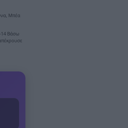
.
ύνα, Μπέα
6-14 Βάσω
 απέκρουσε