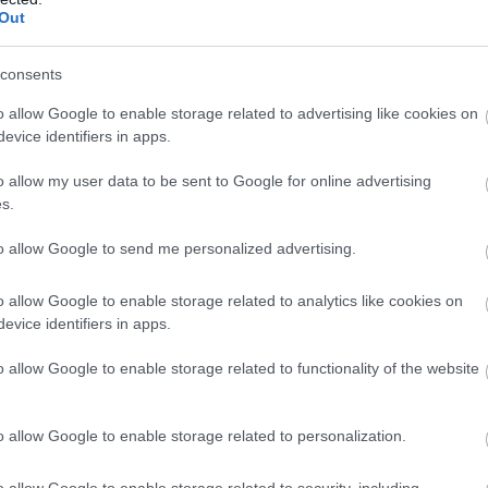
Out
 καλύτερη και σταθερά μπροστά στο σκορ. Το αμυντικό π
consents
 που κατάφερναν μόνο να μειώσουν στο σκορ. Στο δεύτερο 
 σερί 4-0, επιασαν κοιμώμενη την άμυνα του Ολυμπιακού 
o allow Google to enable storage related to advertising like cookies on
συγχρόνως.
evice identifiers in apps.
ις αθλήτριες του και ο Ολυμπιακός πήρε ψυχολογία στο φι
o allow my user data to be sent to Google for online advertising
s.
πέναλτι, οι Ούγγρες έδειχναν να τα έχουν χαμένα και δεν
μπελστιν
to allow Google to send me personalized advertising.
και έκανε το 1-0 στα πρώτα 45” με την Άντριους, ενώ η Σι
o allow Google to enable storage related to analytics like cookies on
evice identifiers in apps.
ρματα της ελληνικής ομάδας. Το πλάνο στην άμυνα ήταν
ωσε την ώθηση για το προβάδισμα στο πρώτο οκτάλεπτο. 
o allow Google to enable storage related to functionality of the website
σαν σε 4-3. Η Σταματοπούλου ξεχώρισε από νωρίς με τρεις 
 ουγγρική άμυνα και με μια εκπληκτική λόμπα άνοιξε το σ
o allow Google to enable storage related to personalization.
ίχε υπομονή στην κυκλοφορία της μπάλας, βρήκε κενά στη
έλεγε απανωτά “όχι” και κράτησε ζωντανό τον Ολυμπιακό
o allow Google to enable storage related to security, including