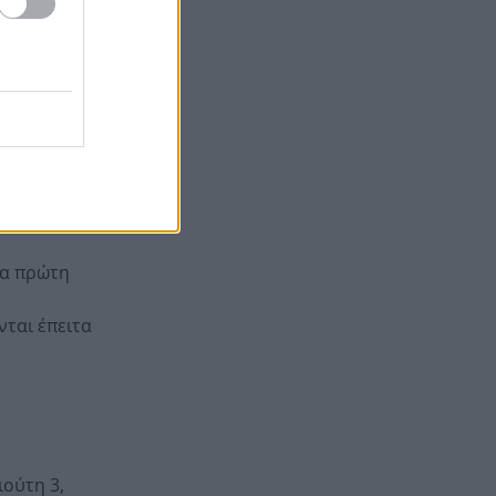
αλε τέλος
Πολιτικό «παζάρι» με τους 51
11:28
ν Ολυμπιακό
ανεξάρτητους βουλευτές –
Ποιοι βρίσκονται κοντά σε
ΕΛΑΣ, ΠΑΣΟΚ και άλλα
 τις
κόμματα
ρά
ξανά την
ια πρώτη
νται έπειτα
ιούτη 3,