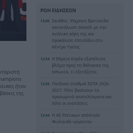
ΡΟΗ ΕΙΔΗΣΕΩΝ
Σκιάθος: 39χρονη Βρετανίδα
13:00
κατανάλωσε αλκοόλ με την
ανήλικη κόρη της και
προκάλεσε επεισόδιο στο
Κέντρο Υγείας
Η Βόρεια Κορέα εξαπέλυσε
12:54
βλήμα προς τη θάλασσα της
νταριστή
Ιαπωνία, τι εξετάζεται
Champions
Παιδικοί σταθμοί ΕΣΠΑ 2026-
12:50
λευκες ήταν
2027: Πότε βγαίνουν τα
βάσεις της
προσωρινά αποτελέσματα και
πότε οι ενστάσεις
Η ΑΕ Ροϊτικων απέκτησε
12:44
Φινλανδό «γίγαντα»