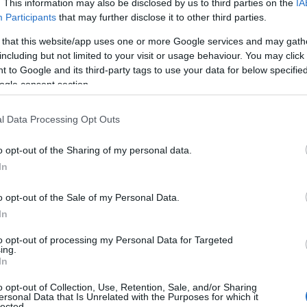
. This information may also be disclosed by us to third parties on the
IA
τη ματσάρα και έστειλε το ματς στα πέναλτι, επιστρέφοντα
Participants
that may further disclose it to other third parties.
 that this website/app uses one or more Google services and may gath
including but not limited to your visit or usage behaviour. You may click 
με 3/3 αποκρούσεις στα πέναλτι έβαλε τη σφραγίδα της στ
 to Google and its third-party tags to use your data for below specifi
άρει στο καθοριστικό τελευταίο πέναλτι και να κρίνει τον
ogle consent section.
l Data Processing Opt Outs
o opt-out of the Sharing of my personal data.
In
o opt-out of the Sale of my Personal Data.
In
to opt-out of processing my Personal Data for Targeted
ing.
In
o opt-out of Collection, Use, Retention, Sale, and/or Sharing
ersonal Data that Is Unrelated with the Purposes for which it
lected.