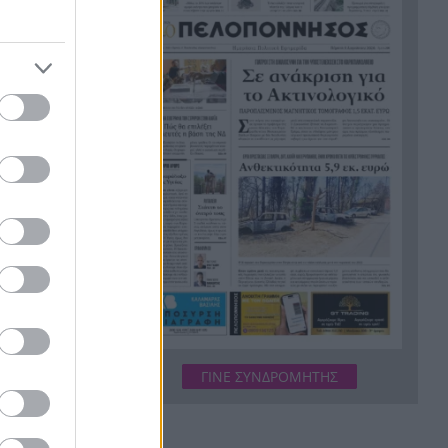
αέριο – Νέες έρευνες για
υδρογονάνθρακες στη Δυτική
λάνο βγήκε
Ελλάδα
ημίχρονο οι
Όμιλος ΔΕΗ: Οικονομικά
11:45
που έκανε
Αποτελέσματα Α΄ εξαμήνου
2026
νάλε,
Προβληματισμός για την
11:39
 κατάφεραν
αυξανόμενη βία στους νέους –
Η άγρια επίθεση σε 17χρονο
στο Ρίο και ο τραυματισμός
ούτη λίγα
Με ήπια άνοδο άνοιξε ο Γ.Δ.
11:36
του Ελληνικού
Οι Ούγγρες
Χρηματιστηρίου
κομβικές
Πώς θα πληρωθεί η αργία του
11:33
ΓΙΝΕ ΣΥΝΔΡΟΜΗΤΗΣ
Δεκαπενταύγουστου 2026 – Τι
κορ, ωστόσο
ισχύει για μισθωτούς και
ν
ημερομίσθιους
 με οκτώ