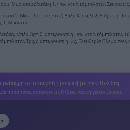
νάρου, Μυριοκεφαλιτάκη 1, Φαν ντε Ντόμπελστιν, Σέκουλιτς
ίτου 2, Μάτε, Γκουρισάτι 7, Βάλι, Κέστελι 2, Λαϊμέτερ, Κο
ις 1, Μπόντσα.
λιτάκη, Μπέα Ορτίθ, απέκρουσε η Φαν ντε Ντόμπελστιν, 1
τόμπελστιν, Τριχά απέκρουσε η Κις, Ελευθερία Πλευρίτου,
 pelop.gr σε ανοιχτή γραμμή με τον Πολίτη
λε παράπονα, καταγγελίες ή ιδέες για τη γειτονιά σου.
er