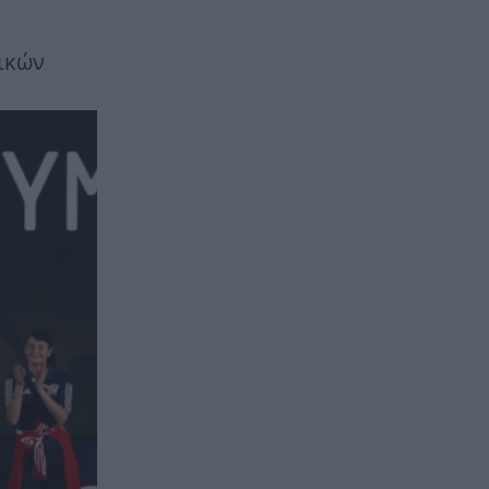
αικών