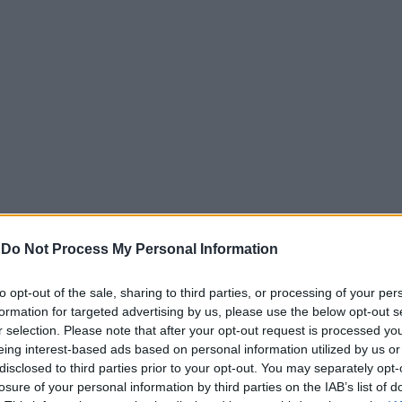
-
Do Not Process My Personal Information
ιρο, υποχρεωτική σε όλα τα συμβόλαια ρήτρα!
γκινητική εμφάνιση, στο θρίλερ της Μάλτας και σκαρφάλ
to opt-out of the sale, sharing to third parties, or processing of your per
στική ανατροπή.
formation for targeted advertising by us, please use the below opt-out s
r selection. Please note that after your opt-out request is processed y
κράτησε με τις απανωτές αποκρούσεις της τον Ολυμπιακό
eing interest-based ads based on personal information utilized by us or
άτι από πλευράς αντιπάλου ήταν η μεγάλη απειλή που δεν 
disclosed to third parties prior to your opt-out. You may separately opt-
ανή την ομάδα της, πετυχαίνοντας επτά γκολ.
losure of your personal information by third parties on the IAB’s list of