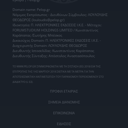
Domain name: Pelop.gr
Νόμιμος Εκπρόσωπος - Διευθύνων Σύμβουλος: ΛΟΥΛΟΥΔΗΣ
ΘΕΟΔΩΡΟΣ (louloudis@pelop.gr)
Ιδιοκτησία: Π. ΗΛΕΚΤΡΟΝΙΚΕΣ ΕΚΔΟΣΕΙΣ Ι.Κ.Ε. - Μέτοχοι:
FORUMSTUDIUM HOLDINGS LIMITED / Κωνσταντίνος
Καράπαπας /Σωτήρης Μπέσκος
Δικαιούχος Domain: Π. ΗΛΕΚΤΡΟΝΙΚΕΣ ΕΚΔΟΣΕΙΣ Ι.Κ.Ε. -
Διαχειριστής Domain: ΛΟΥΛΟΥΔΗΣ ΘΕΟΔΩΡΟΣ
Διευθυντής Ιστοσελίδας: Κωνσταντίνος Καράπαπας
Διευθυντής Σύνταξης: Απόστολος Αναστασόπουλος
ΤΟ WWW.PELOP.GR ΣΥΜΜΟΡΦΩΝΕΤΑΙ ΜΕ ΤΗ ΣΥΣΤΑΣΗ (ΕΕ) 2018/334 ΤΗΣ
ΕΠΙΤΡΟΠΗΣ ΤΗΣ 1ΗΣ ΜΑΡΤΙΟΥ 2018 ΣΧΕΤΙΚΑ ΜΕ ΤΑ ΜΕΤΡΑ ΓΙΑ ΤΗΝ
ΑΠΟΤΕΛΕΣΜΑΤΙΚΗ ΑΝΤΙΜΕΤΩΠΙΣΗ ΤΟΥ ΠΑΡΑΝΟΜΟΥ ΠΕΡΙΕΧΟΜΕΝΟΥ ΣΤΟ
ΔΙΑΔΙΚΤΥΟ (L 63).
ΠΡΟΦΙΛ ΕΤΑΙΡΙΑΣ
ΣΗΜΕΙΑ ΔΙΑΝΟΜΗΣ
ΕΠΙΚΟΙΝΩΝΙΑ
ΕΙΔΗΣΕΙΣ