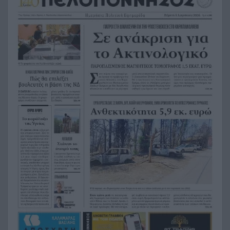
παιδιά που έπαιζαν σε πλατεία στον Άβαντα
Αλεξανδρούπολης
Άντονι Φάουτσι: Επιτροπή της Γερουσίας τον
18:47
παραπέμπει για περιφρόνηση του Κογκρέσου –
Σιώπησε σε πάνω από 100 ερωτήσεις
Στην Εκατονταπυλιανή της Πάρου η Κατερίνα
18:43
Καινούργιου – Εκεί όπου είχε κάνει τάμα να
γίνει μητέρα
Χρηματιστήριο Αθηνών: Η Metlen άγγιξε τα 7
18:31
δισ. ευρώ – Οι κερδισμένοι και οι χαμένοι της
ημέρας
Ο Προμηθέας ανακοίνωσε την παραχώρηση του
18:24
Κομνιανίδη
Πέντε τόνοι κοκαΐνης κρυμμένοι σε πλοίο – Το
18:20
απίστευτο «κόλπο των πιθήκων» ΒΙΝΤΕΟ