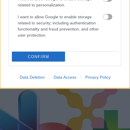
related to personalization.
I want to allow Google to enable storage
related to security, including authentication
functionality and fraud prevention, and other
user protection.
CONFIRM
Δεν ανοίγει η μπάρα στα διόδια με το e-pass ενώ έχει
χρήματα «μέσα»;
Data Deletion
Data Access
Privacy Policy