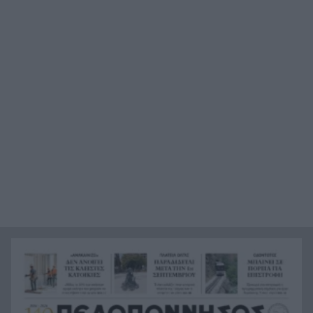
Το Ιράν στέλνει μήνυμα στον Κόλπο: «Φρενάρετε
19:36
τον Τραμπ ή θα πληγούν κρίσιμες υποδομές»
«Ευγενικός, ακέραιος και ανιδιοτελής
19:24
άνθρωπος», η ανακοίνωση της οικογένειας της
38χρονης Βρετανίδας Ελίζαμπεθ Ρος
Φρίκη στη Βραζιλία σκότωσαν 15χρονο
19:12
ποδοσφαιριστή σε αγώνα ερασιτεχνικού
ποδοσφαίρου, ΒΙΝΤΕΟ
Της δώρισε το ήπαρ του και της έσωσε τη ζωή –
19:07
20 χρόνια μετά παντρεύεται τον αδελφό του
Πώς να βρω κάποιον από φωτογραφία: 5
19:02
Μέθοδοι που Λειτουργούν
Σε 24 ώρες 44 πυρκαγιές, οι 8 εξακολουθούν να
19:00
απασχολούν τις πυροσβεστικές δυνάμεις
Άνδρας έδειχνε τα γεννητικά του όργανα σε
18:55