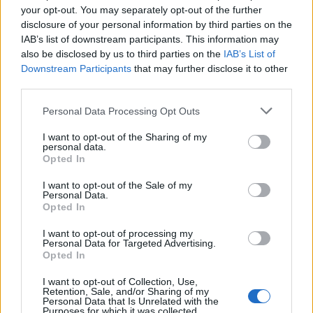
your opt-out. You may separately opt-out of the further
disclosure of your personal information by third parties on the
IAB’s list of downstream participants. This information may
also be disclosed by us to third parties on the
IAB’s List of
Τουρισμός για Ολους 2026: Τα SOS για να κερδίσετε το
Downstream Participants
that may further disclose it to other
voucher διακοπών
third parties.
Please note that this website/app uses one or more Google
Personal Data Processing Opt Outs
services and may gather and store information including but
not limited to your visit or usage behaviour. You may click to
I want to opt-out of the Sharing of my
personal data.
grant or deny consent to Google and its third-party tags to
Opted In
use your data for below specified purposes in below Google
consent section.
I want to opt-out of the Sale of my
Personal Data.
Opted In
I want to opt-out of processing my
Personal Data for Targeted Advertising.
Opted In
I want to opt-out of Collection, Use,
Το Minecraft έρχεται στο Nintendo Switch 2 όπως δεν το
Retention, Sale, and/or Sharing of my
Personal Data that Is Unrelated with the
έχετε ξαναδεί
Purposes for which it was collected.