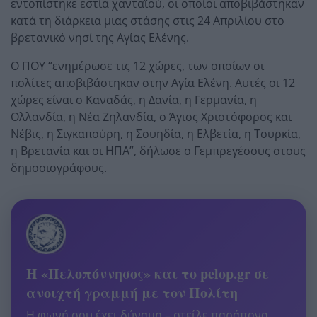
εντοπίστηκε εστία χανταϊού, οι οποίοι αποβιβάστηκαν
κατά τη διάρκεια μιας στάσης στις 24 Απριλίου στο
βρετανικό νησί της Αγίας Ελένης.
Ο ΠΟΥ “ενημέρωσε τις 12 χώρες, των οποίων οι
πολίτες αποβιβάστηκαν στην Αγία Ελένη. Αυτές οι 12
χώρες είναι ο Καναδάς, η Δανία, η Γερμανία, η
Ολλανδία, η Νέα Ζηλανδία, ο Άγιος Χριστόφορος και
Νέβις, η Σιγκαπούρη, η Σουηδία, η Ελβετία, η Τουρκία,
η Βρετανία και οι ΗΠΑ”, δήλωσε ο Γεμπρεγέσους στους
δημοσιογράφους.
Η «Πελοπόννησος» και το pelop.gr σε
ανοιχτή γραμμή με τον Πολίτη
Η φωνή σου έχει δύναμη – στείλε παράπονα,