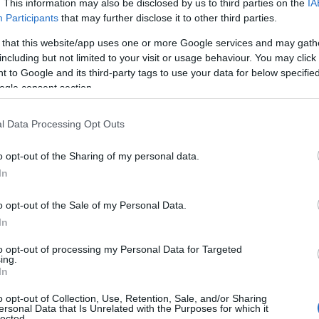
. This information may also be disclosed by us to third parties on the
IA
Participants
that may further disclose it to other third parties.
ring his visit to China.
pic.twitter.com/qgnA6DJirv
 that this website/app uses one or more Google services and may gath
including but not limited to your visit or usage behaviour. You may click 
 to Google and its third-party tags to use your data for below specifi
ogle consent section.
l Data Processing Opt Outs
o opt-out of the Sharing of my personal data.
In
o opt-out of the Sale of my Personal Data.
In
to opt-out of processing my Personal Data for Targeted
ing.
In
o opt-out of Collection, Use, Retention, Sale, and/or Sharing
ersonal Data that Is Unrelated with the Purposes for which it
lected.