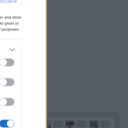
B’s List of
τζαμαρία με πλάκα
πεζοδρομίου ΒΙΝΤΕΟ
er and store
Ηράκλειο: 55χρονος έχασε
14:46
to grant or
100.000 ευρώ σε διαδικτυακή
ed purposes
επενδυτική απάτη
Καλάβρυτα: Πέντε ημέρες
14:38
γεμάτες πολιτισμό με
κορυφαία συναυλία
Πρωτοψάλτη – Πορτοκάλογλου
Μυστράς: «Μετανιωμένος ο
14:26
55χρονος που έκρυβε τον
πατέρα του στον καταψύκτη»
λέει ο δικηγόρος του
Το μυστήριο με τον
14:15
Μοτζτάμπα Χαμενεΐ: Η
«σκοτεινή» συνάντηση με τον
πρόεδρο του Ιράν που