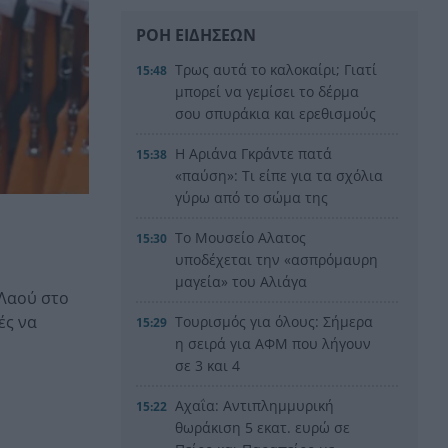
ΡΟΗ ΕΙΔΗΣΕΩΝ
Τρως αυτά το καλοκαίρι; Γιατί
15:48
μπορεί να γεμίσει το δέρμα
σου σπυράκια και ερεθισμούς
Η Αριάνα Γκράντε πατά
15:38
«παύση»: Τι είπε για τα σχόλια
γύρω από το σώμα της
Το Μουσείο Αλατος
15:30
υποδέχεται την «ασπρόμαυρη
μαγεία» του Αλιάγα
 Λαού στο
ές να
Τουρισμός για όλους: Σήμερα
15:29
η σειρά για ΑΦΜ που λήγουν
σε 3 και 4
Αχαΐα: Αντιπλημμυρική
15:22
θωράκιση 5 εκατ. ευρώ σε