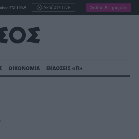
nisos FM 103.9
Ακούστε Live
Online Εφημερίδα
Σ
ΟΙΚΟΝΟΜΙΑ
ΕΚΔΟΣΕΙΣ «Π»
ν