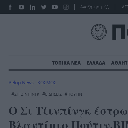
ΑΓ
ΤΟΠΙΚΑ ΝΕΑ
ΕΛΛΑΔΑ
ΑΘΛΗΤ
Pelop News
-
ΚΟΣΜΟΣ
#
#
#
ΣΙ ΤΖΙΝΠΙΝΓΚ
ΕΙΔΗΣΕΙΣ
ΠΟΥΤΙΝ
Ο Σι Τζινπίνγκ έστρω
Βλαντίμιρ Πούτιν,Β