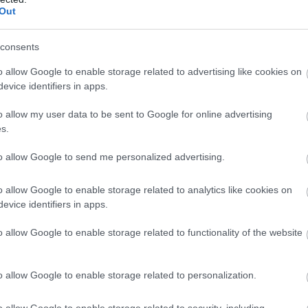
Out
πει να ενισχύσουν τον «συνολικό στρατηγικό συντονισμό» τ
ράγοντα σταθερότητας σε ένα όλο και πιο ασταθές διεθνές
consents
o allow Google to enable storage related to advertising like cookies on
 μεταξύ ΗΠΑ-Ισραήλ και Ιράν, τονίζοντας ότι ο «γρήγορος
evice identifiers in apps.
στη μείωση των αναταράξεων στις ενεργειακές αγορές, στι
o allow my user data to be sent to Google for online advertising
s.
α καθυστερήσει, η επανέναρξη των εχθροπραξιών είναι α
πραγματεύσεων είναι ιδιαίτερα σημαντική», δήλωσε χαρακτ
to allow Google to send me personalized advertising.
ral talks, continuing what has become the world’s most cons
o allow Google to enable storage related to analytics like cookies on
s://t.co/0qFetQxjKg
evice identifiers in apps.
6
o allow Google to enable storage related to functionality of the website
οιείται σε μια περίοδο κατά την οποία Μόσχα και Πεκίνο
 επίπεδο εμπορίου, διπλωματίας και ασφάλειας. Πρόκειται 
o allow Google to enable storage related to personalization.
 Κίνα στα περίπου 25 χρόνια της πολιτικής κυριαρχίας το
o allow Google to enable storage related to security, including