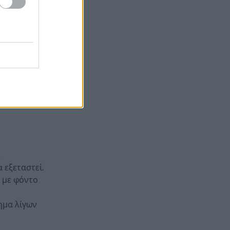
του 1 δισ. ευρώ μέσω της νέας
ραιτέρω
ρήτρας διαφυγής – Το σχέδιο
 και τη
της Ελλάδας έως το 2028
Όταν η «μάχη με το βαθύ
13:41
κράτος» ξεκινά μετά από επτά
χρόνια διακυβέρνησης
or a new era
Έπεσε γεννήτρια από φορτηγό
13:37
στη διασταύρωση Μπράλου
α
 εξεταστεί.
, με φόντο
ημα λίγων