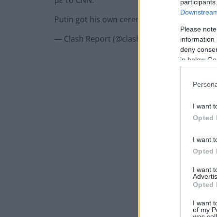
participants
Downstream 
Putin got his own ceremony from Xi Jinping du
Please note
— Clash Report (@clashreport)
May 20, 2026
information 
deny consent
in below Go
Persona
I want t
Opted 
I want t
Opted 
I want 
Advertis
Opted 
I want t
of my P
was col