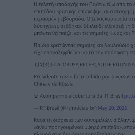
Η τελετή υποδοχής του Πούτιν έξω από το 
επιπέδου κρατικής επίσκεψης, αντίστοιχης 
περασμένη εβδομάδα. Ο Σι και κορυφαία στ
δύο ηγέτες στάθηκαν δίπλα-δίπλα κατά τη δ
μπάντα να παίζει και τις σημαίες Κίνας και
Παιδιά κρατώντας σημαίες και λουλούδια χα
είχε επαναληφθεί και κατά την πρόσφατη ε
🇨🇳🇷🇺 CALOROSA RECEPÇÃO DE PUTIN NA
Presidente russo foi recebido por diversas 
China e da Rússia.
🚨 Acompanhe a cobertura da RT Brasil
pic.
— RT Brasil (@rtnoticias_br)
May 20, 2026
Κατά τη διάρκεια των συνομιλιών, ο Βλαντίμ
«άνευ προηγουμένου υψηλό επίπεδο», επαν
πλευρά στις δημόσιες τοποθετήσεις της.