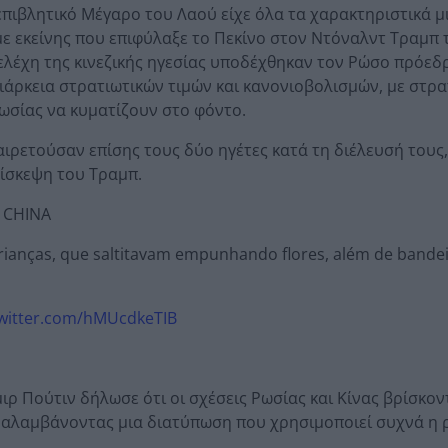
επιβλητικό Μέγαρο του Λαού είχε όλα τα χαρακτηριστικά 
με εκείνης που επιφύλαξε το Πεκίνο στον Ντόναλντ Τραμπ 
ελέχη της κινεζικής ηγεσίας υποδέχθηκαν τον Ρώσο πρόεδρ
ιάρκεια στρατιωτικών τιμών και κανονιοβολισμών, με στρα
 Ρωσίας να κυματίζουν στο φόντο.
ιρετούσαν επίσης τους δύο ηγέτες κατά τη διέλευσή τους,
πίσκεψη του Τραμπ.
 CHINA
crianças, que saltitavam empunhando flores, além de bande
twitter.com/hMUcdkeTIB
ιρ Πούτιν δήλωσε ότι οι σχέσεις Ρωσίας και Κίνας βρίσκον
αλαμβάνοντας μια διατύπωση που χρησιμοποιεί συχνά η 