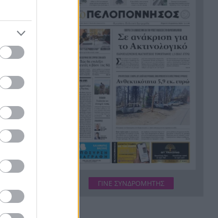
φουντώνει τα σενάρια
ους,
Υπόθεση δολοφονίας
14:10
Ελίζαμπεθ Ρος:
Προφυλακίστηκε ο 28χρονος
Αφγανός – Η κατάθεση της
ς αλυσίδες
συζύγου του που «φώτισε» τις
έρευνες
κόμη
Μητσοτάκης: Στο επίκεντρο η
13:56
ηριστικά.
βιομηχανία – Νέο σχέδιο με
επενδύσεις, ενέργεια και
equential
μεταποίηση
5ο Νυχτερινός Ημιμαραθώνιος
13:55
«Φάνης Τσιμιγκάτος»:
Επιλογές υψηλών
 έχουν
ΓΙΝΕ ΣΥΝΔΡΟΜΗΤΗΣ
προδιαγραφών και δηλώσεις
για την 25η
συμμετοχής
υ στη
Ενεργειακές επενδύσεις άνω
13:45