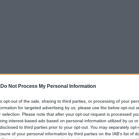
-
Do Not Process My Personal Information
εκεχειρία με απειλές εκατέρωθεν; Τραμπ: «Θα τελειώσ
to opt-out of the sale, sharing to third parties, or processing of your per
formation for targeted advertising by us, please use the below opt-out s
ο Κινέζος πρόεδρος έκανε λόγο για μια διεθνή κατάσταση 
r selection. Please note that after your opt-out request is processed y
ή μεταμόρφωση», αφήνοντας παράλληλα αιχμές κατά της α
eing interest-based ads based on personal information utilized by us or
ονικές τάσεις δρουν ανεξέλεγκτα», δήλωσε ο Σι, χρησιμοπο
disclosed to third parties prior to your opt-out. You may separately opt-
στις Ηνωμένες Πολιτείες και την παγκόσμια επιρροή τους
losure of your personal information by third parties on the IAB’s list of