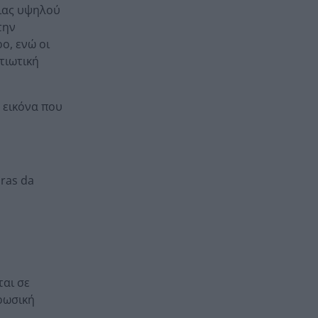
μιας υψηλού
την
ο, ενώ οι
τιωτική
 εικόνα που
iras da
ται σε
ρωσική