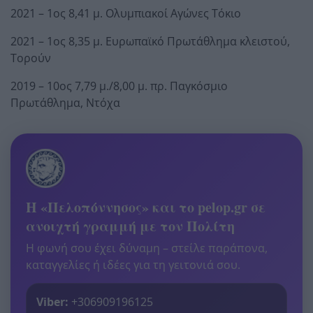
2021 – 1ος 8,41 μ. Ολυμπιακοί Αγώνες Τόκιο
2021 – 1ος 8,35 μ. Ευρωπαϊκό Πρωτάθλημα κλειστού,
Τορούν
2019 – 10ος 7,79 μ./8,00 μ. πρ. Παγκόσμιο
Πρωτάθλημα, Ντόχα
Η «Πελοπόννησος» και το pelop.gr σε
ανοιχτή γραμμή με τον Πολίτη
Η φωνή σου έχει δύναμη – στείλε παράπονα,
καταγγελίες ή ιδέες για τη γειτονιά σου.
Viber:
+306909196125