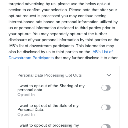
targeted advertising by us, please use the below opt-out
section to confirm your selection. Please note that after your
opt-out request is processed you may continue seeing
interest-based ads based on personal information utilized by
us or personal information disclosed to third parties prior to
your opt-out. You may separately opt-out of the further
disclosure of your personal information by third parties on the
IAB’s list of downstream participants. This information may
also be disclosed by us to third parties on the
IAB’s List of
Downstream Participants
that may further disclose it to other
third parties.
Please note that this website/app uses one or more Google
Personal Data Processing Opt Outs
Η Apple αποφασίζει ποιος μένει και ποιος φεύγει και
services and may gather and store information including but
οι κανόνες δεν είναι ίδιοι για όλους
not limited to your visit or usage behaviour. You may click to
I want to opt-out of the Sharing of my
personal data.
grant or deny consent to Google and its third-party tags to
Opted In
use your data for below specified purposes in below Google
consent section.
I want to opt-out of the Sale of my
Personal Data.
Opted In
I want to opt-out of processing my