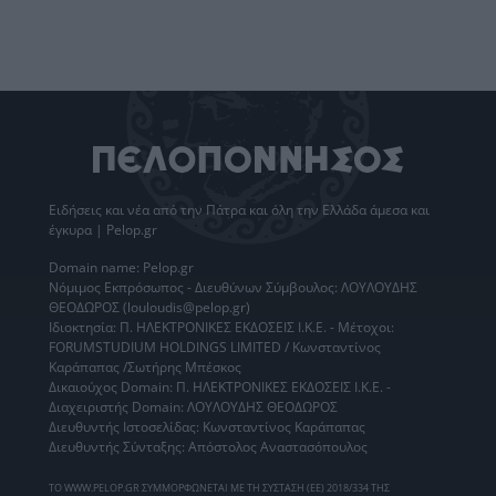
Ειδήσεις
και νέα από την
Πάτρα
και όλη την Ελλάδα άμεσα και
έγκυρα | Pelop.gr
Domain name: Pelop.gr
Νόμιμος Εκπρόσωπος - Διευθύνων Σύμβουλος: ΛΟΥΛΟΥΔΗΣ
ΘΕΟΔΩΡΟΣ (louloudis@pelop.gr)
Ιδιοκτησία: Π. ΗΛΕΚΤΡΟΝΙΚΕΣ ΕΚΔΟΣΕΙΣ Ι.Κ.Ε. - Μέτοχοι:
FORUMSTUDIUM HOLDINGS LIMITED / Κωνσταντίνος
Καράπαπας /Σωτήρης Μπέσκος
Δικαιούχος Domain: Π. ΗΛΕΚΤΡΟΝΙΚΕΣ ΕΚΔΟΣΕΙΣ Ι.Κ.Ε. -
Διαχειριστής Domain: ΛΟΥΛΟΥΔΗΣ ΘΕΟΔΩΡΟΣ
Διευθυντής Ιστοσελίδας: Κωνσταντίνος Καράπαπας
Διευθυντής Σύνταξης: Απόστολος Αναστασόπουλος
ΤΟ WWW.PELOP.GR ΣΥΜΜΟΡΦΩΝΕΤΑΙ ΜΕ ΤΗ ΣΥΣΤΑΣΗ (ΕΕ) 2018/334 ΤΗΣ