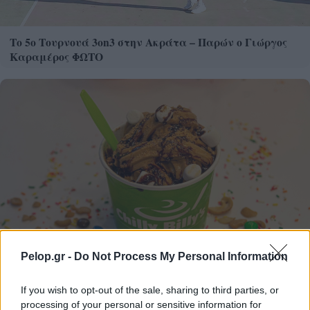
Το 5ο Τουρνουά 3on3 στην Ακράτα – Παρών ο Γιώργος
Καραμέρος ΦΩΤΟ
Pelop.gr -
Do Not Process My Personal Information
If you wish to opt-out of the sale, sharing to third parties, or
Frozen yogurt ή παγωτό; Ποιο είναι τελικά πιο υγιεινό
processing of your personal or sensitive information for