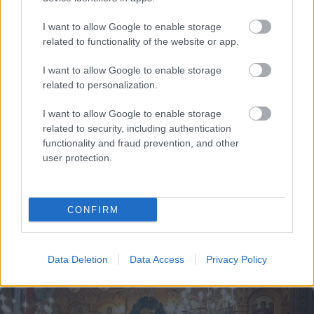
Το άθλημα της μακροζωίας: Χαρίζει έως και 5
I want to allow Google to enable storage
επιπλέον χρόνια ζωής
related to functionality of the website or app.
I want to allow Google to enable storage
related to personalization.
I want to allow Google to enable storage
related to security, including authentication
functionality and fraud prevention, and other
user protection.
CONFIRM
Data Deletion
Data Access
Privacy Policy
Άνευ προηγουμένου τα pre orders του GTA 6