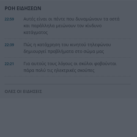
ΡΟΗ ΕΙΔΗΣΕΩΝ
Αυτές είναι οι πέντε που δυναμώνουν τα οστά
22:59
και παράλληλα μειώνουν τον κίνδυνο
κατάγματος
Πώς η κατάχρηση του κινητού τηλεφώνου
22:39
δημιουργεί προβλήματα στο σώμα μας
Για αυτούς τους λόγους οι σκύλοι φοβούνται
22:21
πάρα πολύ τις ηλεκτρικές σκούπες
Ξυλοδαρμός Βρετανού στην Κρήτη από πέντε
22:00
νεαρούς νταήδες
ΟΛΕΣ ΟΙ ΕΙΔΗΣΕΙΣ
Ευρωπαϊκό πρωτάθλημα στίβου με Τεντόγλου,
21:55
Καραλή, Στεφανίδη, Ντρισμπιώτη, Τζένγκο
Η αβλεψία στην τραγωδία της Πάρου, έτσι έγινε
21:45
το μεγάλο κακό με τον πνιγμό του 4χρονου,
πολλά τα ερωτηματικά