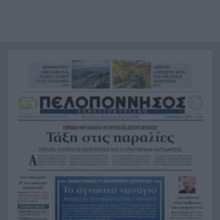
«Ας αναπαυτεί εν ειρήνη», Ρεάλ, Μπαρτσελόνα
20:12
και Ομοσπονδία Αργεντινής για τον χαμό του
πατέρα του Μέσι
Οι πνιγμοί είναι συνήθως «βουβοί»: Η
20:00
διασώστρια Δήμητρα Παναγιωτοπούλου για τις
εμπειρίες και το απαιτητικό της επάγγελμα
«Λένε προδότες και πληρωμένους όσους
19:48
αποχωρούν», διαζύγιο με αιχμές στο κόμμα
Καρυστιανού
Η Ελλάδα θα διεκδικήσει την 9η θέση στο
19:36
Παγκόσμιο πρωτάθλημα Παίδων
Τεσσάρων χρονών παιδί βρέθηκε νεκρό σε
19:24
πισίνα στην Πάρο, ανείπωτη τραγωδία
Μπαράζ συλλήψεων για ναρκωτικά σε Κέρκυρα
19:12
και Λευκάδα