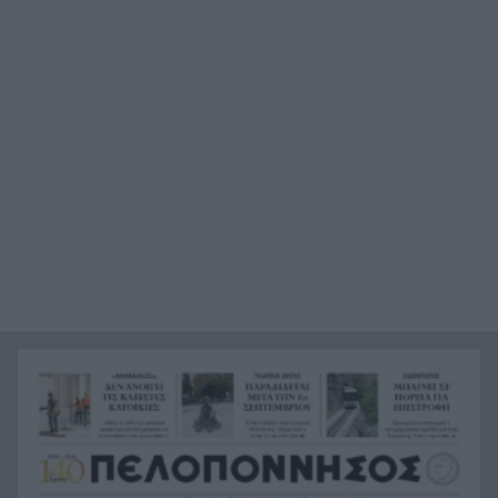
Μαμάση
Γιατί οδηγήθηκαν στη φυλακή οι οι δύο Ινδοί,
19:48
που κατηγορούνται για τη δολοφονία του
58χρονου ψυχολόγου στο Ναύπλιο, ΒΙΝΤΕΟ
Το Ιράν στέλνει μήνυμα στον Κόλπο: «Φρενάρετε
19:36
τον Τραμπ ή θα πληγούν κρίσιμες υποδομές»
«Ευγενικός, ακέραιος και ανιδιοτελής
19:24
άνθρωπος», η ανακοίνωση της οικογένειας της
38χρονης Βρετανίδας Ελίζαμπεθ Ρος
Φρίκη στη Βραζιλία σκότωσαν 15χρονο
19:12
ποδοσφαιριστή σε αγώνα ερασιτεχνικού
ποδοσφαίρου, ΒΙΝΤΕΟ
Της δώρισε το ήπαρ του και της έσωσε τη ζωή –
19:07
20 χρόνια μετά παντρεύεται τον αδελφό του
Πώς να βρω κάποιον από φωτογραφία: 5
19:02
Μέθοδοι που Λειτουργούν