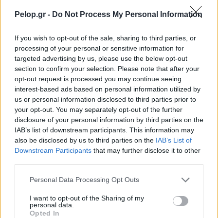
Pelop.gr -
Do Not Process My Personal Information
Τουρισμός για Ολους 2026: Τα SOS για να κερδίσετε το
If you wish to opt-out of the sale, sharing to third parties, or
voucher διακοπών
processing of your personal or sensitive information for
targeted advertising by us, please use the below opt-out
section to confirm your selection. Please note that after your
opt-out request is processed you may continue seeing
interest-based ads based on personal information utilized by
us or personal information disclosed to third parties prior to
your opt-out. You may separately opt-out of the further
disclosure of your personal information by third parties on the
IAB’s list of downstream participants. This information may
also be disclosed by us to third parties on the
IAB’s List of
Downstream Participants
that may further disclose it to other
third parties.
Please note that this website/app uses one or more Google
Personal Data Processing Opt Outs
services and may gather and store information including but
Το Minecraft έρχεται στο Nintendo Switch 2 όπως δεν το
not limited to your visit or usage behaviour. You may click to
I want to opt-out of the Sharing of my
έχετε ξαναδεί
personal data.
grant or deny consent to Google and its third-party tags to
Opted In