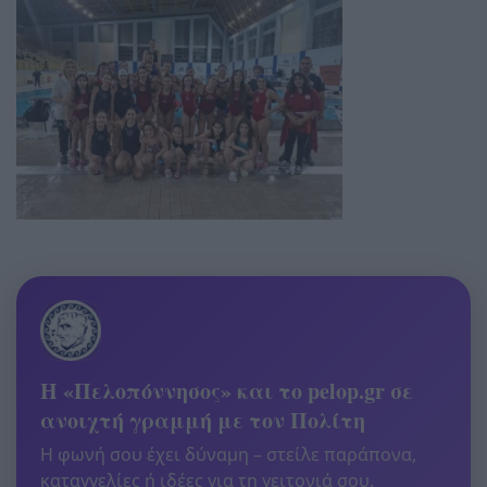
Η «Πελοπόννησος» και το pelop.gr σε
ανοιχτή γραμμή με τον Πολίτη
Η φωνή σου έχει δύναμη – στείλε παράπονα,
καταγγελίες ή ιδέες για τη γειτονιά σου.