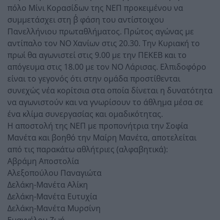
πόλο Μίνι Κορασίδων της ΝΕΠ προκειμένου να
συμμετάσχει στη β΄ φάση του αντίστοιχου
Πανελλήνιου πρωταθλήματος. Πρώτος αγώνας με
αντίπαλο τον ΝΟ Χανίων στις 20.30. Την Κυριακή το
πρωί θα αγωνιστεί στις 9.00 με την ΠΕΚΕΒ και το
απόγευμα στις 18.00 με τον ΝΟ Λάρισας. Ελπιδοφόρο
είναι το γεγονός ότι στην ομάδα προστίθενται
συνεχώς νέα κορίτσια στα οποία δίνεται η δυνατότητα
να αγωνιστούν και να γνωρίσουν το άθλημα μέσα σε
ένα κλίμα συνεργασίας και ομαδικότητας.
Η αποστολή της ΝΕΠ με προπονήτρια την Σοφία
Μανέτα και βοηθό την Μαίρη Μανέτα, αποτελείται
από τις παρακάτω αθλήτριες (αλφαβητικά):
Αβράμη Αποστολία
Αλεξοπούλου Παναγιώτα
Δελάκη-Μανέτα Αλίκη
Δελάκη-Μανέτα Ευτυχία
Δελάκη-Μανέτα Μυρσίνη
Ευαγγέλου Ζωή