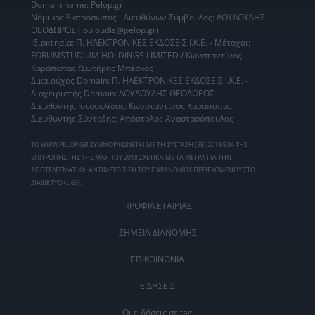
Domain name: Pelop.gr
Νόμιμος Εκπρόσωπος - Διευθύνων Σύμβουλος: ΛΟΥΛΟΥΔΗΣ
ΘΕΟΔΩΡΟΣ (louloudis@pelop.gr)
Ιδιοκτησία: Π. ΗΛΕΚΤΡΟΝΙΚΕΣ ΕΚΔΟΣΕΙΣ Ι.Κ.Ε. - Μέτοχοι:
FORUMSTUDIUM HOLDINGS LIMITED / Κωνσταντίνος
Καράπαπας /Σωτήρης Μπέσκος
Δικαιούχος Domain: Π. ΗΛΕΚΤΡΟΝΙΚΕΣ ΕΚΔΟΣΕΙΣ Ι.Κ.Ε. -
Διαχειριστής Domain: ΛΟΥΛΟΥΔΗΣ ΘΕΟΔΩΡΟΣ
Διευθυντής Ιστοσελίδας: Κωνσταντίνος Καράπαπας
Διευθυντής Σύνταξης: Απόστολος Αναστασόπουλος
ΤΟ WWW.PELOP.GR ΣΥΜΜΟΡΦΩΝΕΤΑΙ ΜΕ ΤΗ ΣΥΣΤΑΣΗ (ΕΕ) 2018/334 ΤΗΣ
ΕΠΙΤΡΟΠΗΣ ΤΗΣ 1ΗΣ ΜΑΡΤΙΟΥ 2018 ΣΧΕΤΙΚΑ ΜΕ ΤΑ ΜΕΤΡΑ ΓΙΑ ΤΗΝ
ΑΠΟΤΕΛΕΣΜΑΤΙΚΗ ΑΝΤΙΜΕΤΩΠΙΣΗ ΤΟΥ ΠΑΡΑΝΟΜΟΥ ΠΕΡΙΕΧΟΜΕΝΟΥ ΣΤΟ
ΔΙΑΔΙΚΤΥΟ (L 63).
ΠΡΟΦΙΛ ΕΤΑΙΡΙΑΣ
ΣΗΜΕΙΑ ΔΙΑΝΟΜΗΣ
ΕΠΙΚΟΙΝΩΝΙΑ
ΕΙΔΗΣΕΙΣ
Οι ειδήσεις σε tag