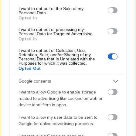
use your data for below specified purposes in below Google
consent section.
I want to opt-out of the Sale of my
Personal Data.
Opted In
I want to opt-out of processing my
Personal Data for Targeted Advertising.
Opted In
I want to opt-out of Collection, Use,
Retention, Sale, and/or Sharing of my
Personal Data that Is Unrelated with the
Purposes for which it was collected.
Opted Out
Εκατομμύρια οδηγοί «εγκαταλείπουν» το Google Maps
Google consents
για αυτή την εφαρμογή: Δεν έχει διαφημίσεις και δεν
I want to allow Google to enable storage
θέλει ίντερνετ
related to advertising like cookies on web or
device identifiers in apps.
I want to allow my user data to be sent to
Google for online advertising purposes.
I want to allow Google to send me