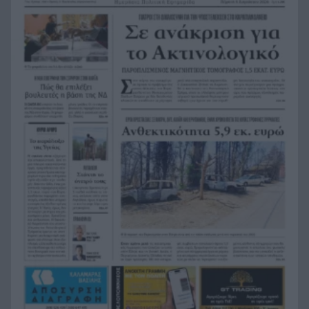
Σε 24 ώρες 44 πυρκαγιές, οι 8 εξακολουθούν να
19:00
απασχολούν τις πυροσβεστικές δυνάμεις
Άνδρας έδειχνε τα γεννητικά του όργανα σε
18:55
παιδιά που έπαιζαν σε πλατεία στον Άβαντα
Αλεξανδρούπολης
Άντονι Φάουτσι: Επιτροπή της Γερουσίας τον
18:47
παραπέμπει για περιφρόνηση του Κογκρέσου –
Σιώπησε σε πάνω από 100 ερωτήσεις
Στην Εκατονταπυλιανή της Πάρου η Κατερίνα
18:43
Καινούργιου – Εκεί όπου είχε κάνει τάμα να
γίνει μητέρα
Χρηματιστήριο Αθηνών: Η Metlen άγγιξε τα 7
18:31
δισ. ευρώ – Οι κερδισμένοι και οι χαμένοι της
ημέρας