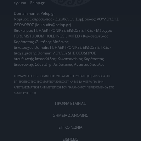
έγκυρα | Pelop.gr
Domain name: Pelop.gr
Νόμιμος Εκπρόσωπος - Διευθύνων Σύμβουλος: ΛΟΥΛΟΥΔΗΣ
ΘΕΟΔΩΡΟΣ (louloudis@pelop.gr)
Ιδιοκτησία: Π. ΗΛΕΚΤΡΟΝΙΚΕΣ ΕΚΔΟΣΕΙΣ Ι.Κ.Ε. - Μέτοχοι:
FORUMSTUDIUM HOLDINGS LIMITED / Κωνσταντίνος
Καράπαπας /Σωτήρης Μπέσκος
Δικαιούχος Domain: Π. ΗΛΕΚΤΡΟΝΙΚΕΣ ΕΚΔΟΣΕΙΣ Ι.Κ.Ε. -
Διαχειριστής Domain: ΛΟΥΛΟΥΔΗΣ ΘΕΟΔΩΡΟΣ
Διευθυντής Ιστοσελίδας: Κωνσταντίνος Καράπαπας
Διευθυντής Σύνταξης: Απόστολος Αναστασόπουλος
ΤΟ WWW.PELOP.GR ΣΥΜΜΟΡΦΩΝΕΤΑΙ ΜΕ ΤΗ ΣΥΣΤΑΣΗ (ΕΕ) 2018/334 ΤΗΣ
ΕΠΙΤΡΟΠΗΣ ΤΗΣ 1ΗΣ ΜΑΡΤΙΟΥ 2018 ΣΧΕΤΙΚΑ ΜΕ ΤΑ ΜΕΤΡΑ ΓΙΑ ΤΗΝ
ΑΠΟΤΕΛΕΣΜΑΤΙΚΗ ΑΝΤΙΜΕΤΩΠΙΣΗ ΤΟΥ ΠΑΡΑΝΟΜΟΥ ΠΕΡΙΕΧΟΜΕΝΟΥ ΣΤΟ
ΔΙΑΔΙΚΤΥΟ (L 63).
ΠΡΟΦΙΛ ΕΤΑΙΡΙΑΣ
ΣΗΜΕΙΑ ΔΙΑΝΟΜΗΣ
ΕΠΙΚΟΙΝΩΝΙΑ
ΕΙΔΗΣΕΙΣ