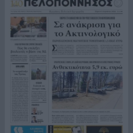
Κόκκινα τα 118 κτίρια στις 325 αυτοψίες των
20:12
πληγεισών περιοχών από τις καταστροφικές
πυρκαγιές
Η ανακοίνωση της ΕΑΠ για Βασιλάκο και
20:00
Μαμάση
Γιατί οδηγήθηκαν στη φυλακή οι οι δύο Ινδοί,
19:48
που κατηγορούνται για τη δολοφονία του
58χρονου ψυχολόγου στο Ναύπλιο, ΒΙΝΤΕΟ
Το Ιράν στέλνει μήνυμα στον Κόλπο: «Φρενάρετε
19:36
τον Τραμπ ή θα πληγούν κρίσιμες υποδομές»
«Ευγενικός, ακέραιος και ανιδιοτελής
19:24
άνθρωπος», η ανακοίνωση της οικογένειας της
38χρονης Βρετανίδας Ελίζαμπεθ Ρος