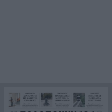
Ο καύσωνας λιώνει τους Σλοβάκους, ρεκόρ με
21:36
42,2 βαθμούς Κελσίου
Άρτα: Συνελήφθησαν ο διευθυντής κι ο τεχνικός
21:24
ασφαλείας του ΔΕΔΔΗΕ
Τραγικό περιστατικό, τράκαρε με αγριογούρουνο
21:12
στη Β. Εύβοια και έχασε τη ζωή του
Αλλάζουν τα πάντα στη Δανία λόγω της
21:00
τεχνικής νοημοσύνης, οι μαθητές θα
παρουσιάσουν προφορικά τις εργασίες τους
Το τελευταίο «αντίο» στην τελετή αποτέφρωσης
20:36
του συντονιστή που σκοτώθηκε μετά τη
σύγκρουση ελικοπτέρων στην Ψάθα, ΦΩΤΟ
Στιγμές αγωνίας και θρίλερ στο Αίγιο: Οδηγός
20:24
λεωφορείου έχασε τις αισθήσεις του και τη ζωή
του! ΦΩΤΟ