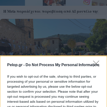
Η Meta παραδέχεται παραβίαση από AI μοντέλο της
Pelop.gr -
Do Not Process My Personal Information
If you wish to opt-out of the sale, sharing to third parties, or
processing of your personal or sensitive information for
targeted advertising by us, please use the below opt-out
section to confirm your selection. Please note that after your
opt-out request is processed you may continue seeing
interest-based ads based on personal information utilized by
Μεταμορφώσεως του Κυρίουκλήρος και λαός στη
us or personal information disclosed to third parties prior to