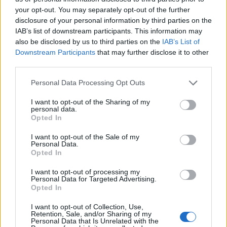
Ζαρούχλα ΦΩΤΟ
your opt-out. You may separately opt-out of the further
disclosure of your personal information by third parties on the
IAB’s list of downstream participants. This information may
also be disclosed by us to third parties on the
IAB’s List of
Downstream Participants
that may further disclose it to other
third parties.
Please note that this website/app uses one or more Google
Personal Data Processing Opt Outs
services and may gather and store information including but
not limited to your visit or usage behaviour. You may click to
I want to opt-out of the Sharing of my
personal data.
grant or deny consent to Google and its third-party tags to
Opted In
use your data for below specified purposes in below Google
consent section.
I want to opt-out of the Sale of my
Personal Data.
Opted In
I want to opt-out of processing my
Personal Data for Targeted Advertising.
Opted In
Τουρισμός για Ολους 2026: Τα SOS για να κερδίσετε το
I want to opt-out of Collection, Use,
voucher διακοπών
Retention, Sale, and/or Sharing of my
Personal Data that Is Unrelated with the