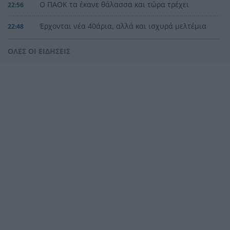
Ο ΠΑΟΚ τα έκανε θάλασσα και τώρα τρέχει
22:56
Έρχονται νέα 40άρια, αλλά και ισχυρά μελτέμια
22:48
το επόμενο τριήμερο
ΟΛΕΣ ΟΙ ΕΙΔΗΣΕΙΣ
Η μεγάλη κλήρωση του Τζόκερ
22:36
Η Παναχαϊκή ανακοίνωσε πρωτότυπα και
22:24
Νικολάου, ΦΩΤΟ
«Δεν χάσαμε μόνο ένα σπίτι», η τρομερή ιστορία
22:12
οικογένειας από τη Βρετανία που καταστράφηκε
στις φωτιές στην Αιγιάλεια
Καταγγελία ερευνητή του ΑΠΘ: «Χυδαίο
22:00
τραμπουκισμό από τους διάφορους
“φιλόζωους”»
«Ένα τέταρτο γινόταν ΚΑΡΠΑ. Δεν βρίσκαμε
21:48
σημάδια ζωής», συγκλονίζει ο ναυαγοσώστης
για τον πνιγμό στα Μάλια