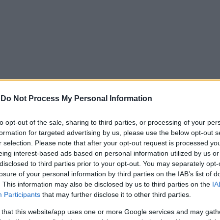
-
Do Not Process My Personal Information
ς που έλαβε από τις ισραηλινές αρχές και τις εγγυήτριες 
to opt-out of the sale, sharing to third parties, or processing of your per
formation for targeted advertising by us, please use the below opt-out s
r selection. Please note that after your opt-out request is processed y
eing interest-based ads based on personal information utilized by us or
disclosed to third parties prior to your opt-out. You may separately opt-
losure of your personal information by third parties on the IAB’s list of
ρες μετά την παράσυρση ΙΧ ο Προαστιακός διέρχεται 
. This information may also be disclosed by us to third parties on the
IA
Participants
that may further disclose it to other third parties.
ν «Π» από παραλίγο «θύματα»
 that this website/app uses one or more Google services and may gath
ευρώ επαναφέρει την παραγωγή αλκοόλ στην Πάτρα