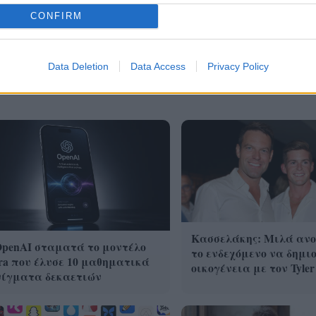
CONFIRM
Data Deletion
Data Access
Privacy Policy
Κασσελάκης: Μιλά ανο
OpenAI σταματά το μοντέλο
το ενδεχόμενο να δημι
ra που έλυσε 10 μαθηματικά
οικογένεια με τον Tyler
νίγματα δεκαετιών