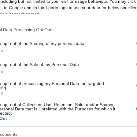
including but not limited to your visit or usage behaviour. You may click 
 to Google and its third-party tags to use your data for below specifi
ogle consent section.
l Data Processing Opt Outs
o opt-out of the Sharing of my personal data.
In
o opt-out of the Sale of my Personal Data.
In
to opt-out of processing my Personal Data for Targeted
ing.
In
o opt-out of Collection, Use, Retention, Sale, and/or Sharing
ersonal Data that Is Unrelated with the Purposes for which it
lected.
εις καλείται να δώσει η Άννα Μισέλ Ασημακοπούλου
Out
consents
και η Volotea – Συνδέσεις με Ιταλία, Γαλλία και Κύπ