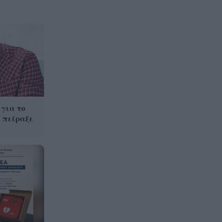
 για το
 πείραξε