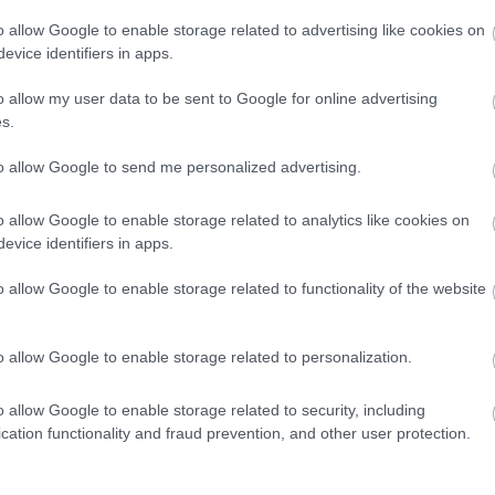
o allow Google to enable storage related to advertising like cookies on
5 χιλιόμετρα που θα δοθούν στην κυκλοφορία
evice identifiers in apps.
στο μετρό και προκάλεσαν φθορές
o allow my user data to be sent to Google for online advertising
s.
ύξηση του 2025
to allow Google to send me personalized advertising.
 pelop.gr σε ανοιχτή γραμμή με τον Πολίτη
o allow Google to enable storage related to analytics like cookies on
evice identifiers in apps.
λε παράπονα, καταγγελίες ή ιδέες για τη γειτονιά σου.
o allow Google to enable storage related to functionality of the website
o allow Google to enable storage related to personalization.
er
o allow Google to enable storage related to security, including
cation functionality and fraud prevention, and other user protection.
λες τις
ειδήσεις
στο Bing News και το Google News