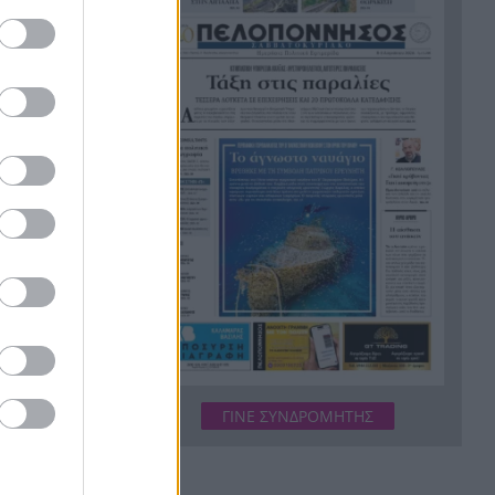
των κρουσμάτων για τον ιό
του Δυτικού Νείλου
Χωροταξικό για τον Τουρισμό:
16:44
Νέοι όροι για ξενοδοχεία,
βραχυχρόνιες μισθώσεις και
προστατευόμενες περιοχές
Κάνναβη, skunk, 90.000 ευρώ
16:33
και τρεις συλλήψεις στην
Αττική, ΒΙΝΤΕΟ
«Ιδιαίτερα δυσμενείς
16:24
πυρομετεωρολογικές συνθήκες
αναμένονται το επόμενο
48ωρο», κόκκινος συναγερμός
για 6 περιφέρειες
ΓΙΝΕ ΣΥΝΔΡΟΜΗΤΗΣ
«Φοβόμουν ότι θα πεθάνω»:
16:22
Μαθήτρια περιγράφει την
επίθεση σε σχολείο της