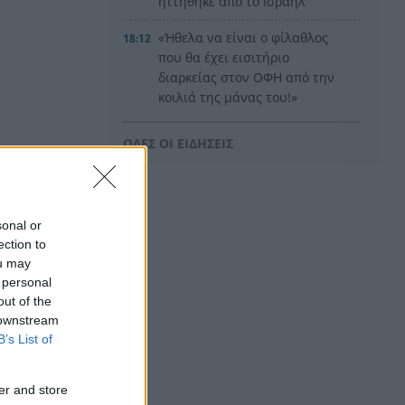
ηττήθηκε από το Ισράηλ
«Ήθελα να είναι ο φίλαθλος
18:12
που θα έχει εισιτήριο
διαρκείας στον ΟΦΗ από την
κοιλιά της μάνας του!»
Τέθηκε υπό έλεγχο η φωτιά
18:01
ΟΛΕΣ ΟΙ ΕΙΔΗΣΕΙΣ
στο Κιλκίς
Πρίγκιπας Ουίλιαμ και Χάρι:
17:51
χώρες
Πότε συναντήθηκαν τελευταία
sonal or
φορά – Στο μηδέν οι σχέσεις
ection to
τους
ou may
 personal
Κιλκίς: Φωτιά, επιχειρούν τρία
17:43
out of the
αεροσκάφη, 28 πυροσβέστες,
 downstream
εθελοντές και 9 οχήματα
με
B’s List of
Αντόνιο Μπαντέρας: Γιατί
17:38
άφησε το Χόλιγουντ και
er and store
επέστρεψε στη Μάλαγα