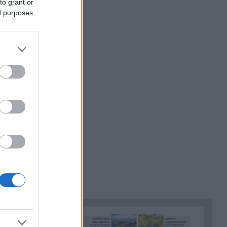
to grant or
ed purposes
Τραγωδία, ανασύρθηκε νεκρός
17:34
43χρονος από τη θάλασσα
ανάμεσα σε Αγκίστρι και
Αίγινα
Άντι Μπέρναμ: Η συγκινητική
17:29
εξομολόγηση για τον πατέρα
του που πάσχει από
Αλτσχάιμερ
«Κάτι θα κάνουμε στην
17:22
Αθήνα»: Η Άννα Βίσση άκουσε
Τσιτσάνη στο Φισκάρδο και
πήρε την κάρτα της μπάντας
Στα ύψη το μοσχάρι: 28,4%
16:52
ακριβότερο από τον Δεκέμβριο
 και άλλα
του 2024
Έως τον Οκτώβριο η έξαρση
16:50
ρο