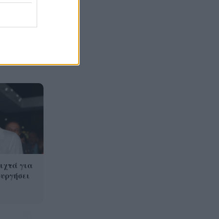
Ταϊλάνδης με 9 νεκρούς
Τεράστιο πλήγμα και βαρύ
16:12
πένθος για τον Λιονέλ Μέσι,
πέθανε ο πατέρας του
ιχτά για
ουργήσει