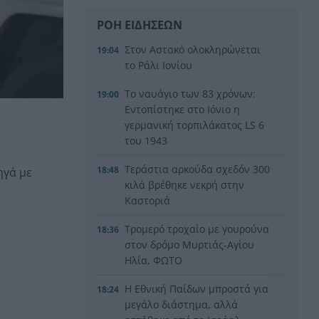
ΡΟΗ ΕΙΔΗΣΕΩΝ
Στον Αστακό ολοκληρώνεται
19:04
το Ράλι Ιονίου
Το ναυάγιο των 83 χρόνων:
19:00
Εντοπίστηκε στο Ιόνιο η
γερμανική τορπιλάκατος LS 6
του 1943
Τεράστια αρκούδα σχεδόν 300
18:48
ηγά με
κιλά βρέθηκε νεκρή στην
ς
Καστοριά
Τρομερό τροχαίο με γουρούνα
18:36
στον δρόμο Μυρτιάς-Αγίου
Ηλία, ΦΩΤΟ
Η Εθνική Παίδων μπροστά για
18:24
μεγάλο διάστημα, αλλά