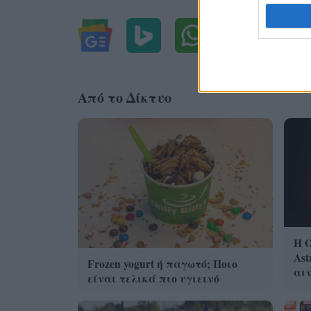
Από το Δίκτυο
Η 
Ast
Frozen yogurt ή παγωτό; Ποιο
αι
είναι τελικά πιο υγιεινό