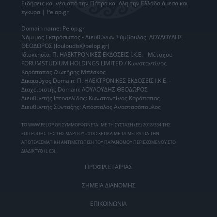
Ειδήσεις
και νέα από την
Πάτρα
και όλη την Ελλάδα άμεσα και
έγκυρα | Pelop.gr
Domain name: Pelop.gr
Νόμιμος Εκπρόσωπος - Διευθύνων Σύμβουλος: ΛΟΥΛΟΥΔΗΣ
ΘΕΟΔΩΡΟΣ (louloudis@pelop.gr)
Ιδιοκτησία: Π. ΗΛΕΚΤΡΟΝΙΚΕΣ ΕΚΔΟΣΕΙΣ Ι.Κ.Ε. - Μέτοχοι:
FORUMSTUDIUM HOLDINGS LIMITED / Κωνσταντίνος
Καράπαπας /Σωτήρης Μπέσκος
Δικαιούχος Domain: Π. ΗΛΕΚΤΡΟΝΙΚΕΣ ΕΚΔΟΣΕΙΣ Ι.Κ.Ε. -
Διαχειριστής Domain: ΛΟΥΛΟΥΔΗΣ ΘΕΟΔΩΡΟΣ
Διευθυντής Ιστοσελίδας: Κωνσταντίνος Καράπαπας
Διευθυντής Σύνταξης: Απόστολος Αναστασόπουλος
ΤΟ WWW.PELOP.GR ΣΥΜΜΟΡΦΩΝΕΤΑΙ ΜΕ ΤΗ ΣΥΣΤΑΣΗ (ΕΕ) 2018/334 ΤΗΣ
ΕΠΙΤΡΟΠΗΣ ΤΗΣ 1ΗΣ ΜΑΡΤΙΟΥ 2018 ΣΧΕΤΙΚΑ ΜΕ ΤΑ ΜΕΤΡΑ ΓΙΑ ΤΗΝ
ΑΠΟΤΕΛΕΣΜΑΤΙΚΗ ΑΝΤΙΜΕΤΩΠΙΣΗ ΤΟΥ ΠΑΡΑΝΟΜΟΥ ΠΕΡΙΕΧΟΜΕΝΟΥ ΣΤΟ
ΔΙΑΔΙΚΤΥΟ (L 63).
ΠΡΟΦΙΛ ΕΤΑΙΡΙΑΣ
ΣΗΜΕΙΑ ΔΙΑΝΟΜΗΣ
ΕΠΙΚΟΙΝΩΝΙΑ