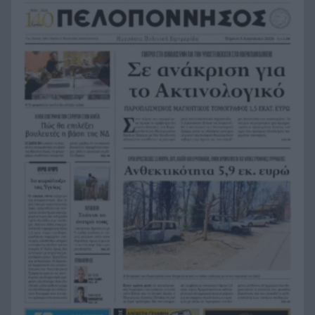
Χιροσίμα 6 Αυγούστου 1945: Η ημέρα που
8:15
άλλαξε για πάντα την ιστορία της
ανθρωπότητας
Τουρισμός για Όλους 2026-2027: Πώς να
8:03
αποκτήσετε το voucher έως 600 ευρώ για
διακοπές – Όλα όσα πρέπει να γνωρίζετε
Ντέμης Χασάμπης: Ποιος είναι ο Ελληνοκύπριος
7:55
νομπελίστας που αναλαμβάνει το «τιμόνι» της
AI της Google
Συναγερμός στα Στενά του Ορμούζ: Δύο εκρήξεις
7:44
κοντά σε δεξαμενόπλοιο
Συναγερμός στο Λασίθι: Φωτιά κοντά στο
7:38
Καρύδι, ήχησε το 112