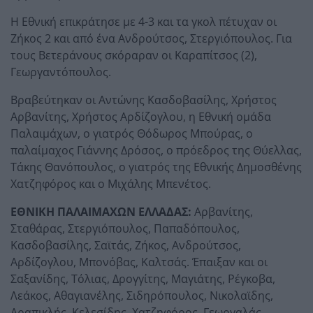
Η Εθνική επικράτησε με 4-3 και τα γκολ πέτυχαν οι
Ζήκος 2 και από ένα Ανδρούτσος, Στεργιόπουλος. Για
τους Βετεράνους σκόραραν οι Καραπίτσος (2),
Γεωργαντόπουλος.
Βραβεύτηκαν οι Αντώνης Κασδοβασίλης, Χρήστος
Αρβανίτης, Χρήστος Αρδίζογλου, η Εθνική ομάδα
Παλαιμάχων, ο γιατρός Θόδωρος Μπούρας, ο
παλαίμαχος Γιάννης Δρόσος, ο πρόεδρος της Θύελλας,
Τάκης Θανόπουλος, ο γιατρός της Εθνικής Δημοσθένης
Χατζηφόρος και ο Μιχάλης Μπενέτος.
ΕΘΝΙΚΗ ΠΑΛΑΙΜΑΧΩΝ ΕΛΛΑΔΑΣ:
Αρβανίτης,
Σταθάρας, Στεργιόπουλος, Παπαδόπουλος,
Κασδοβασίλης, Σαϊτάς, Ζήκος, Ανδρούτσος,
Αρδίζογλου, Μπονόβας, Καλτσάς. Έπαιξαν και οι
Σαξανίδης, Τόλιας, Δρογγίτης, Μαγιάτης, Ρέγκοβα,
Λεάκος, Αθαγιανέλης, Σιδηρόπουλος, Νικολαϊδης,
Αραπικλής, Κελεσίδης, Χατζηφόρος, Γεωργαλάς.