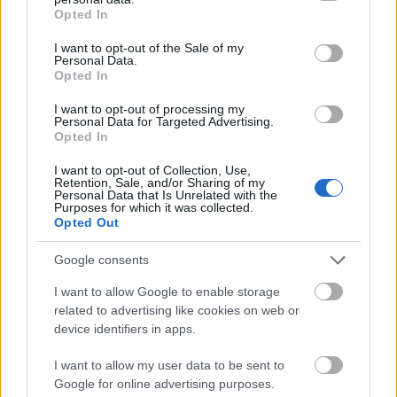
grant or deny consent to Google and its third-party tags to
Opted In
Χρησιμοποιείς Google passkeys για τους κωδικούς σου;
use your data for below specified purposes in below Google
Και όμως μπορούν να τους κλέψουν
consent section.
I want to opt-out of the Sale of my
Personal Data.
Opted In
I want to opt-out of processing my
Personal Data for Targeted Advertising.
Opted In
I want to opt-out of Collection, Use,
Retention, Sale, and/or Sharing of my
Personal Data that Is Unrelated with the
Purposes for which it was collected.
Opted Out
Google consents
I want to allow Google to enable storage
Ο Παγκαλαβρυτινός Σύλλογος Πατρών στο 22ο
related to advertising like cookies on web or
Αντάμωμα στη
device identifiers in apps.
I want to allow my user data to be sent to
Google for online advertising purposes.