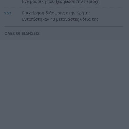
live μουσική που ξεσήκωσε την περιοχή
Επιχείρηση διάσωσης στην Κρήτη:
9:52
Εντοπίστηκαν 40 μετανάστες νότια της
Ιεράπετρας
ΟΛΕΣ ΟΙ ΕΙΔΗΣΕΙΣ
«Ένα παιδί μετράει τ’ άστρα» του Μενέλαου
9:42
Λουντέμη στην Αρχαία Ολυμπία
Τρόμος σε κατάστημα στο Αίγιο: Την χτύπησαν
9:35
και της πήραν τα χρήματα – Χειροπέδες σε δύο
αλλοδαπές
Σήμερα το τελευταίο «αντίο» στον Λάκη Χαλκιά
9:27
Ακίνητα κοντά στη θάλασσα: Πού «χτυπάνε
9:20
κόκκινο» οι τιμές στην Πελοπόννησο
Ράλι για τον χρυσό: Έσπασε το φράγμα των
9:11
4.300 δολαρίων
Ιός Δυτικού Νείλου: 65 τα κρούσματα και 6 οι
9:03