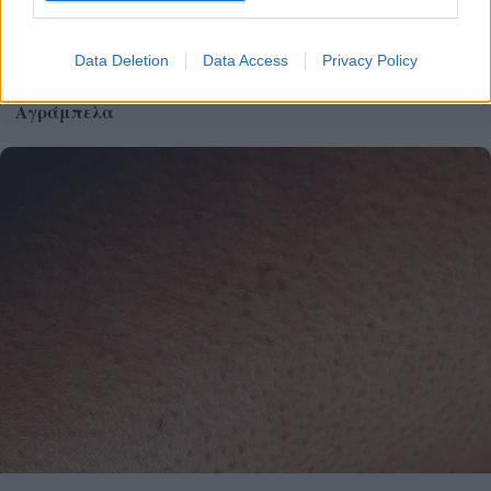
Data Deletion
Data Access
Privacy Policy
Μουσική εκδήλωση στη Μονή Πορετσού στα
Αγράμπελα