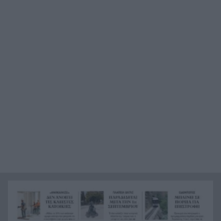
νεκροί στην Ελλάδα, 23 νέα κρούσματα σε μια
εβδομάδα
«Καμίνι» η χώρα το Σαββατοκύριακο: Πού θα
8:55
χτυπήσουν 40άρια – Καμπανάκι για επικίνδυνα
μελτέμια
Σοκ στο Μεξικό: Εκτέλεσαν εν ψυχρώ 25χρονο
8:47
TikToker μπροστά στα μάτια των ακολούθων του
BINTEO
Έγκλημα στην Κυψέλη: Απολογείται ο 26χρονος
8:39
για τη δολοφονία της 38χρονης Βρετανίδας
Ζάκυνθος: Νεκρός 78χρονος λουόμενος στον
8:31
Λαγανά
Θρίλερ στον αέρα των ΗΠΑ: Το ελικόπτερο του
8:23
Τραμπ «πλησίασε» επικίνδυνα αεροπλάνο της
γραμμής