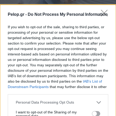
Pelop.gr -
Do Not Process My Personal Information
If you wish to opt-out of the sale, sharing to third parties, or
processing of your personal or sensitive information for
Θηλασμός: Το «θαύμα» των πρώτων 1.000 ημερών – Τι
targeted advertising by us, please use the below opt-out
συμβαίνει στον εγκέφαλο του μωρού
section to confirm your selection. Please note that after your
opt-out request is processed you may continue seeing
interest-based ads based on personal information utilized by
us or personal information disclosed to third parties prior to
your opt-out. You may separately opt-out of the further
disclosure of your personal information by third parties on the
IAB’s list of downstream participants. This information may
also be disclosed by us to third parties on the
IAB’s List of
Downstream Participants
that may further disclose it to other
third parties.
Please note that this website/app uses one or more Google
Personal Data Processing Opt Outs
services and may gather and store information including but
not limited to your visit or usage behaviour. You may click to
I want to opt-out of the Sharing of my
personal data.