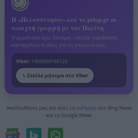
Η «Πελοπόννησος» και το pelop.gr σε
ανοιχτή γραμμή με τον Πολίτη
Η φωνή σου έχει δύναμη – στείλε παράπονα,
καταγγελίες ή ιδέες για τη γειτονιά σου.
Viber:
+306909196125
Στείλε μήνυμα στο Viber
Ακολουθήστε μας για όλες τις
ειδήσεις
στο Bing News
και το Google News