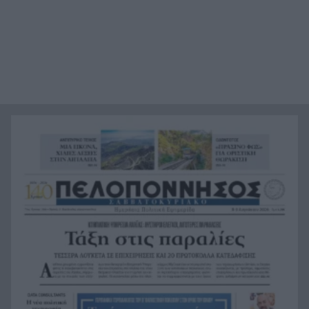
απάτης σε βάρος ηλικιωμένης, επίθεση σε
αστυνομικούς
Ορεινή Άρτα: Το κρυφό καλοκαιρινό καταφύγιο
12:15
με ποτάμια, ελατοδάση και φυσικές πισίνες
Γιατί μας κάνει καλό ο παρατεταμένος ύπνος
12:06
στις διακοπές
Δεκαπενταύγουστος 2026: Πόσο κοστίζουν οι
12:00
διακοπές για μια 4μελή οικογένεια
Δυτική Ελλάδα: Τρεις συλλήψεις για δυνατή
11:56
μουσική σε Αιγιάλεια και Κρέστενα
ΠΑΣΟΚ κατά «Εστίας»: «Ανάλωσε τη μισή ύλη
11:45
για να μην πει τίποτα»
Συναγερμός στην Κάρπαθο: Απαγόρευση
11:41
κολύμβησης στο Αρδάνι λόγω εντοπισμού
πυρομαχικών