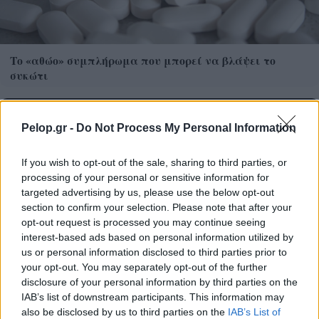
Το «αθώο» συμπλήρωμα που μπορεί να βλάψει το
συκώτι
Pelop.gr -
Do Not Process My Personal Information
If you wish to opt-out of the sale, sharing to third parties, or
processing of your personal or sensitive information for
targeted advertising by us, please use the below opt-out
section to confirm your selection. Please note that after your
opt-out request is processed you may continue seeing
interest-based ads based on personal information utilized by
us or personal information disclosed to third parties prior to
your opt-out. You may separately opt-out of the further
disclosure of your personal information by third parties on the
IRIS²: Το ευρωπαϊκό δορυφικό δίκτυο που δεν θέλει να
IAB’s list of downstream participants. This information may
μοιάσει στο Starlink
also be disclosed by us to third parties on the
IAB’s List of