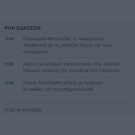
ΡΟΗ ΕΙΔΗΣΕΩΝ
Πολυλίμνιο Μεσσηνίας: Ο «κρυμμένος»
13:58
παράδεισος με τις γαλάζιες λίμνες και τους
καταρράκτες
Άγριος ξυλοδαρμός νοσηλεύτριας στον «Ερυθρό
13:50
Σταυρό», ασθενής της επιτέθηκε στα Επείγοντα
Πάτρα: Συνελήφθη οδηγός με «μαϊμού»
13:43
πινακίδες υπό την επήρεια αλκοόλ
Κυπριακό Εμμένει στη σκληρή γραμμή η Άγκυρα
13:32
– Φιντάν: «Ιδανική λύση η αναγνώριση δύο
ΟΛΕΣ ΟΙ ΕΙΔΗΣΕΙΣ
κρατών» –
Πανσέληνος Αυγούστου 2026: Γιατί ονομάζεται
13:25
«Φεγγάρι του Οξύρρυγχου» – Πότε θα τη δούμε