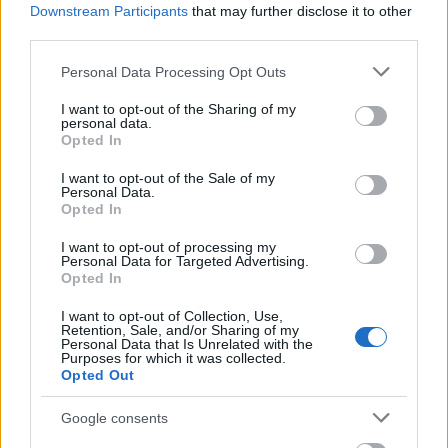
Downstream Participants
that may further disclose it to other
third parties.
Please note that this website/app uses one or more Google
Personal Data Processing Opt Outs
services and may gather and store information including but
not limited to your visit or usage behaviour. You may click to
I want to opt-out of the Sharing of my
personal data.
grant or deny consent to Google and its third-party tags to
Opted In
use your data for below specified purposes in below Google
consent section.
I want to opt-out of the Sale of my
Personal Data.
Opted In
I want to opt-out of processing my
Personal Data for Targeted Advertising.
Opted In
I want to opt-out of Collection, Use,
Retention, Sale, and/or Sharing of my
Personal Data that Is Unrelated with the
Purposes for which it was collected.
Opted Out
Λαϊκή βραδιά στην Κλειτορία Καλαβρύτων ΒΙΝΤΕΟ-
ΦΩΤΟ
Google consents