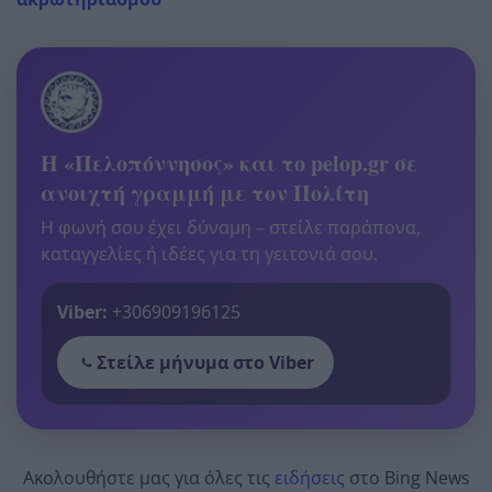
Η «Πελοπόννησος» και το pelop.gr σε
ανοιχτή γραμμή με τον Πολίτη
Η φωνή σου έχει δύναμη – στείλε παράπονα,
καταγγελίες ή ιδέες για τη γειτονιά σου.
Viber:
+306909196125
Στείλε μήνυμα στο Viber
Ακολουθήστε μας για όλες τις
ειδήσεις
στο Bing News