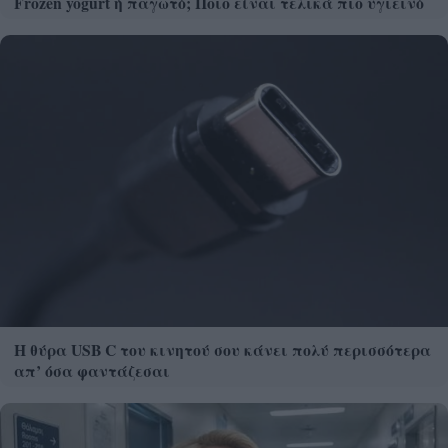
Frozen yogurt ή παγωτό; Ποιο είναι τελικά πιο υγιεινό
Η θύρα USB C του κινητού σου κάνει πολύ περισσότερα
απ’ όσα φαντάζεσαι