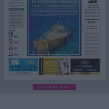
Επίθεση των Χούθι στις εγκαταστάσεις της
11:33
Aramco: Φωτιά στο διυλιστήριο της Τζιζάν στη
Σαουδική Αραβία
«Κλείδωσε» ο Σεπτέμβριος για τον Σαμαρά: Η
11:23
δημοσκοπική άνοδος φέρνει πιο κοντά το νέο
κόμμα
ΓΙΝΕ ΣΥΝΔΡΟΜΗΤΗΣ