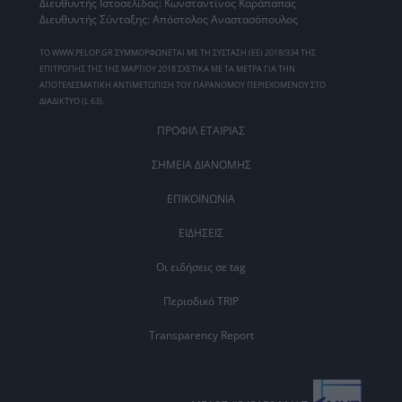
Διευθυντής Ιστοσελίδας: Κωνσταντίνος Καράπαπας
Διευθυντής Σύνταξης: Απόστολος Αναστασόπουλος
ΤΟ WWW.PELOP.GR ΣΥΜΜΟΡΦΩΝΕΤΑΙ ΜΕ ΤΗ ΣΥΣΤΑΣΗ (ΕΕ) 2018/334 ΤΗΣ
ΕΠΙΤΡΟΠΗΣ ΤΗΣ 1ΗΣ ΜΑΡΤΙΟΥ 2018 ΣΧΕΤΙΚΑ ΜΕ ΤΑ ΜΕΤΡΑ ΓΙΑ ΤΗΝ
ΑΠΟΤΕΛΕΣΜΑΤΙΚΗ ΑΝΤΙΜΕΤΩΠΙΣΗ ΤΟΥ ΠΑΡΑΝΟΜΟΥ ΠΕΡΙΕΧΟΜΕΝΟΥ ΣΤΟ
ΔΙΑΔΙΚΤΥΟ (L 63).
ΠΡΟΦΙΛ ΕΤΑΙΡΙΑΣ
ΣΗΜΕΙΑ ΔΙΑΝΟΜΗΣ
ΕΠΙΚΟΙΝΩΝΙΑ
ΕΙΔΗΣΕΙΣ
Οι ειδήσεις σε tag
Περιοδικό TRIP
Transparency Report