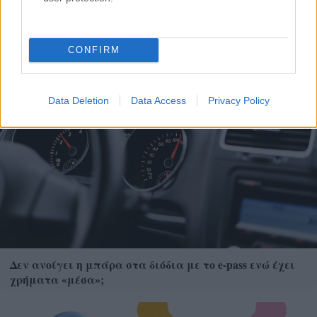
ΦΩΤΟ
CONFIRM
Data Deletion
Data Access
Privacy Policy
Δεν ανοίγει η μπάρα στα διόδια με το e-pass ενώ έχει
χρήματα «μέσα»;