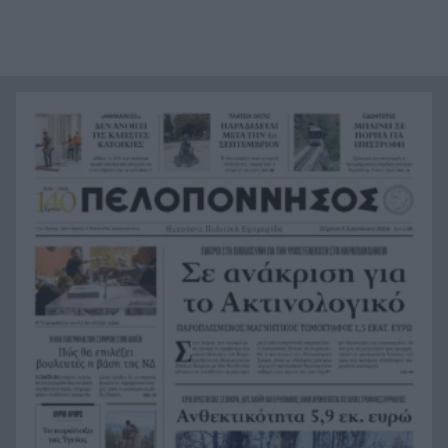
Νέα Υόρκη: Μητέρα και γιαγιά συντόνιζαν με
16:39
μηνύματα τις δολοφονίες των παιδιών
Tα φιλικά παιχνίδια του Παναιγιαλείου
16:38
Meteo: Οι έξι πιο επικίνδυνες εβδομάδες για
16:38
εκδήλωση μεγάλων δασικών πυρκαγιών στην
Ελλάδα
Η Εθνική Παίδων νίκησε την Ουγγαρία, αλλά
16:35
αποκλείστηκε από τους «8»
Ζάκυνθος: Ασφυκτική πίεση στο νοσοκομείο
16:34
λόγω τουρισμού – Αύξηση περιστατικών
σεξουαλικής κακοποίησης
Κλειστά ακίνητα: Δεν φτάνουν τα χρήματα για
16:30
ανακαίνιση – Τι λένε παράγοντες της αγοράς
Τι κρύβεται στο στομάχι ενός καρχαρία-τίγρη;
16:28