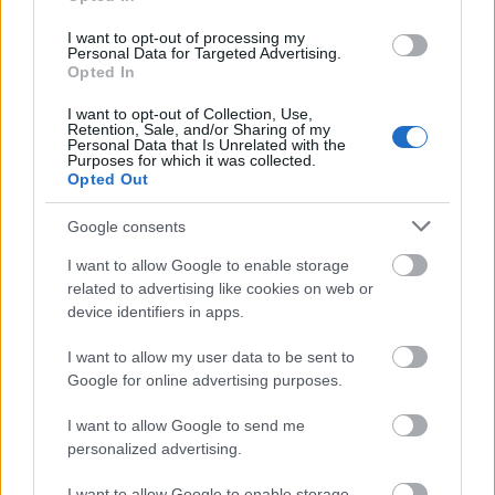
I want to opt-out of processing my
Personal Data for Targeted Advertising.
«Θερινό Σινεμά – Μαζί για την Ψυχική Υγεία» από
Opted In
τον Σ.Ο.Ψ.Υ Πάτρας
I want to opt-out of Collection, Use,
Retention, Sale, and/or Sharing of my
Personal Data that Is Unrelated with the
Purposes for which it was collected.
Opted Out
Google consents
I want to allow Google to enable storage
related to advertising like cookies on web or
device identifiers in apps.
I want to allow my user data to be sent to
Google for online advertising purposes.
I want to allow Google to send me
personalized advertising.
Δεν ανοίγει η μπάρα στα διόδια με το e-pass ενώ έχει
I want to allow Google to enable storage