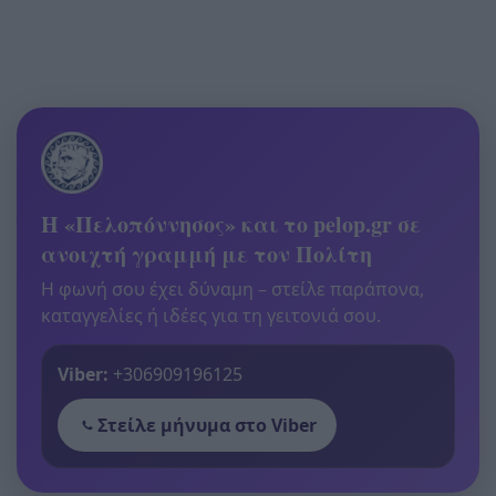
Η «Πελοπόννησος» και το pelop.gr σε
ανοιχτή γραμμή με τον Πολίτη
Η φωνή σου έχει δύναμη – στείλε παράπονα,
καταγγελίες ή ιδέες για τη γειτονιά σου.
Viber:
+306909196125
Στείλε μήνυμα στο Viber