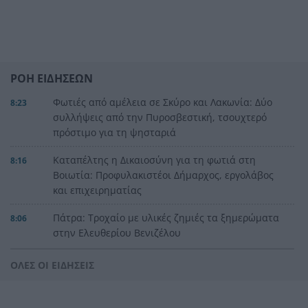
ΡΟΗ ΕΙΔΗΣΕΩΝ
Φωτιές από αμέλεια σε Σκύρο και Λακωνία: Δύο
8:23
συλλήψεις από την Πυροσβεστική, τσουχτερό
πρόστιμο για τη ψησταριά
Καταπέλτης η Δικαιοσύνη για τη φωτιά στη
8:16
Βοιωτία: Προφυλακιστέοι Δήμαρχος, εργολάβος
και επιχειρηματίας
Πάτρα: Τροχαίο με υλικές ζημιές τα ξημερώματα
8:06
στην Ελευθερίου Βενιζέλου
Κοινωνική ανάγκη
8:00
ΟΛΕΣ ΟΙ ΕΙΔΗΣΕΙΣ
Καύσιμα: «Φωτιά» η βενζίνη πριν τον
7:56
Δεκαπενταύγουστο – Το κόστος των διακοπών