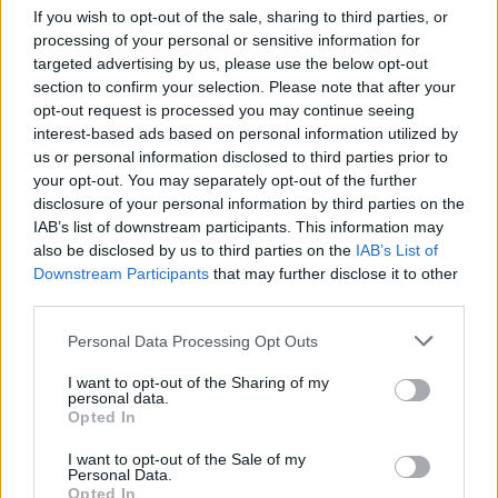
If you wish to opt-out of the sale, sharing to third parties, or
processing of your personal or sensitive information for
targeted advertising by us, please use the below opt-out
section to confirm your selection. Please note that after your
opt-out request is processed you may continue seeing
interest-based ads based on personal information utilized by
Το Minecraft έρχεται στο Nintendo Switch 2 όπως δεν το
us or personal information disclosed to third parties prior to
έχετε ξαναδεί
your opt-out. You may separately opt-out of the further
disclosure of your personal information by third parties on the
IAB’s list of downstream participants. This information may
also be disclosed by us to third parties on the
IAB’s List of
Downstream Participants
that may further disclose it to other
third parties.
Please note that this website/app uses one or more Google
Personal Data Processing Opt Outs
services and may gather and store information including but
not limited to your visit or usage behaviour. You may click to
I want to opt-out of the Sharing of my
personal data.
grant or deny consent to Google and its third-party tags to
Opted In
use your data for below specified purposes in below Google
consent section.
I want to opt-out of the Sale of my
Personal Data.
Opted In