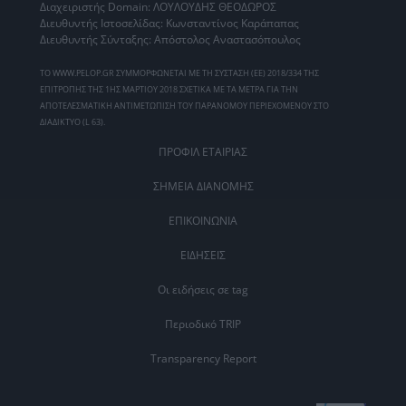
Διαχειριστής Domain: ΛΟΥΛΟΥΔΗΣ ΘΕΟΔΩΡΟΣ
Διευθυντής Ιστοσελίδας: Κωνσταντίνος Καράπαπας
Διευθυντής Σύνταξης: Απόστολος Αναστασόπουλος
ΤΟ WWW.PELOP.GR ΣΥΜΜΟΡΦΩΝΕΤΑΙ ΜΕ ΤΗ ΣΥΣΤΑΣΗ (ΕΕ) 2018/334 ΤΗΣ
ΕΠΙΤΡΟΠΗΣ ΤΗΣ 1ΗΣ ΜΑΡΤΙΟΥ 2018 ΣΧΕΤΙΚΑ ΜΕ ΤΑ ΜΕΤΡΑ ΓΙΑ ΤΗΝ
ΑΠΟΤΕΛΕΣΜΑΤΙΚΗ ΑΝΤΙΜΕΤΩΠΙΣΗ ΤΟΥ ΠΑΡΑΝΟΜΟΥ ΠΕΡΙΕΧΟΜΕΝΟΥ ΣΤΟ
ΔΙΑΔΙΚΤΥΟ (L 63).
ΠΡΟΦΙΛ ΕΤΑΙΡΙΑΣ
ΣΗΜΕΙΑ ΔΙΑΝΟΜΗΣ
ΕΠΙΚΟΙΝΩΝΙΑ
ΕΙΔΗΣΕΙΣ
Οι ειδήσεις σε tag
Περιοδικό TRIP
Transparency Report