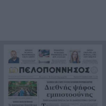
Καιρός: Ο υδράργυρος παίρνει την ανηφόρα –
7:08
Ξεκινά τριήμερο με έντονη ζέστη και ισχυρά
μελτέμια, η πρόγνωση για την Πάτρα
«Δεν θα μπορέσω να εργαστώ για κάποιο χρονικό
23:57
διάστημα», η αποκάλυψη του ράπερ Mike
Η τρομερή υποδοχή του Σαλάχ στην
23:39
Τραπεζούντα, ΒΙΝΤΕΟ
Οι φορτιστές και οι κίνδυνοι, τι πρέπει να
23:21
προσέχουμε με τις ηλεκτρικές και ηλεκτρονικές
συσκευές
Στην Αθήνα η 46χρονη που κατηγορείται για
23:02
συμμετοχή στην τραγωδία της Marfin
Ο ΠΑΟΚ τα έκανε θάλασσα και τώρα τρέχει
22:56
Έρχονται νέα 40άρια, αλλά και ισχυρά μελτέμια
22:48
το επόμενο τριήμερο