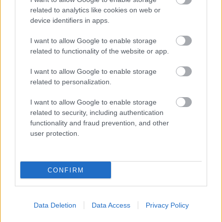
χρήματα «μέσα»;
related to analytics like cookies on web or
device identifiers in apps.
I want to allow Google to enable storage
related to functionality of the website or app.
I want to allow Google to enable storage
related to personalization.
I want to allow Google to enable storage
related to security, including authentication
functionality and fraud prevention, and other
user protection.
Η Google ΑΙ ο Hassabis και η δήλωση για την θεραπεία
του καρκίνου που εξηγεί τις αλλαγές στην κορυφή
CONFIRM
Data Deletion
Data Access
Privacy Policy