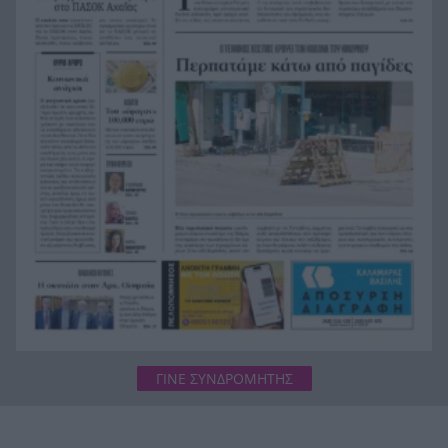
Η μεγάλη κλήρωση του Τζόκερ
22:36
Η Παναχαϊκή ανακοίνωσε πρωτότυπα και
22:24
Νικολάου, ΦΩΤΟ
ΓΙΝΕ ΣΥΝΔΡΟΜΗΤΗΣ