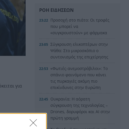
ΡΟΗ ΕΙΔΗΣΕΩΝ
Προσοχή στο πιάτο: Οι τροφές
23:22
που μπορεί να
«συγκρουστούν» με φάρμακα
Σύγκρουση ελικοπτέρων στην
23:05
Ψάθα: Στο μικροσκόπιο ο
συντονισμός της επιχείρησης
«Φωτιές-ανεμοστρόβιλοι»: Το
22:53
σπάνιο φαινόμενο που κάνει
τις πυρκαγιές ακόμη πιο
κειται για
επικίνδυνες στην Ευρώπη
Ουκρανία: Η αόρατη
22:45
σύγκρουση της τεχνολογίας –
Drones, δορυφόροι και AI στην
πρώτη γραμμή