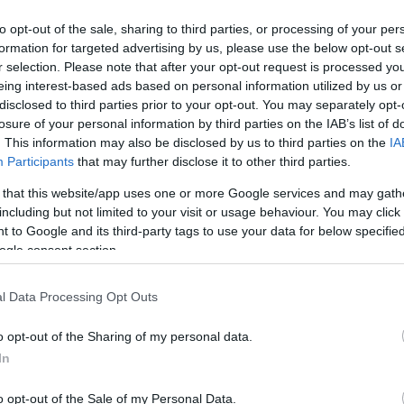
to opt-out of the sale, sharing to third parties, or processing of your per
formation for targeted advertising by us, please use the below opt-out s
r selection. Please note that after your opt-out request is processed y
eing interest-based ads based on personal information utilized by us or
disclosed to third parties prior to your opt-out. You may separately opt-
losure of your personal information by third parties on the IAB’s list of
. This information may also be disclosed by us to third parties on the
IA
Participants
that may further disclose it to other third parties.
 that this website/app uses one or more Google services and may gath
including but not limited to your visit or usage behaviour. You may click 
 to Google and its third-party tags to use your data for below specifi
 με τη βοήθεια φίλων του στο καταφύγιο Κάκαλος, ωστόσο
ogle consent section.
ακινηθεί, καθώς έχει υποστεί κακώσεις στην πλάτη και δεν
l Data Processing Opt Outs
ν και μια ομάδα της 2ης ΕΜΑΚ οι οποίες μετέφεραν τον 
 για να τον παραλάβει ελικόπτερο προκειμένου να μεταφε
o opt-out of the Sharing of my personal data.
In
o opt-out of the Sale of my Personal Data.