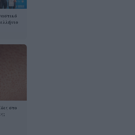
Βρετανία για μια νέα ζωή και
η πυρκαγιά τους άφησε στο
ναστικό
δρόμο!
νελλήνιο
Φωτιά Αττικοβοιωτία: Όλα τα
20:13
μέτρα στήριξης για τους
πυρόπληκτους – Τα ποσά των
επιδομάτων και η στεγαστική
συνδρομή
δες στο
ς;