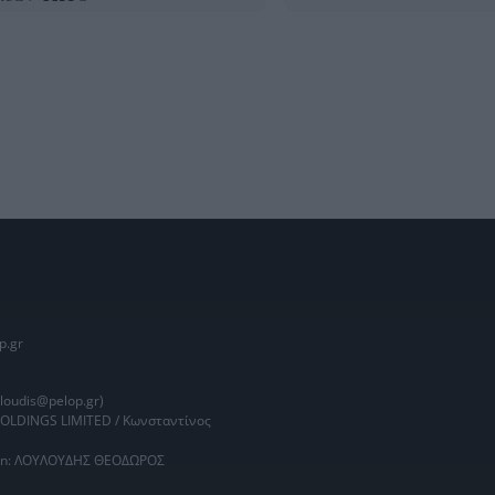
p.gr
oudis@pelop.gr)
HOLDINGS LIMITED / Κωνσταντίνος
main: ΛΟΥΛΟΥΔΗΣ ΘΕΟΔΩΡΟΣ