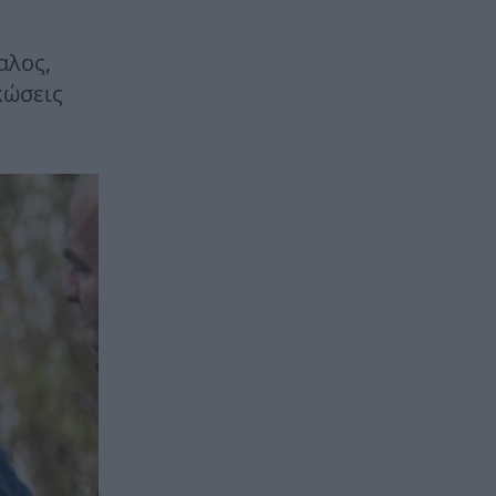
αλος,
κώσεις