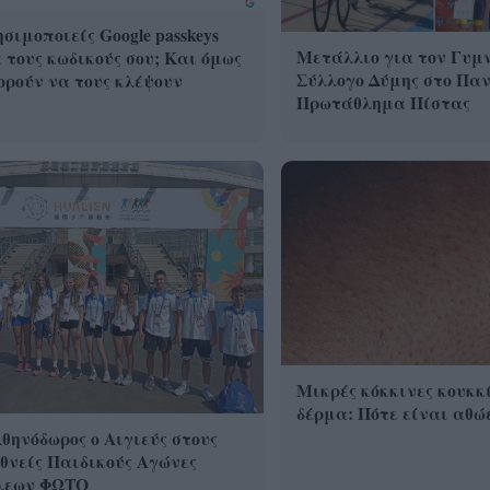
σιμοποιείς Google passkeys
Μετάλλιο για τον Γυμ
 τους κωδικούς σου; Και όμως
Σύλλογο Δύμης στο Πα
ρούν να τους κλέψουν
Πρωτάθλημα Πίστας
Μικρές κόκκινες κουκκί
δέρμα: Πότε είναι αθώε
θηνόδωρος ο Αιγιεύς στους
θνείς Παιδικούς Αγώνες
λεων ΦΩΤΟ