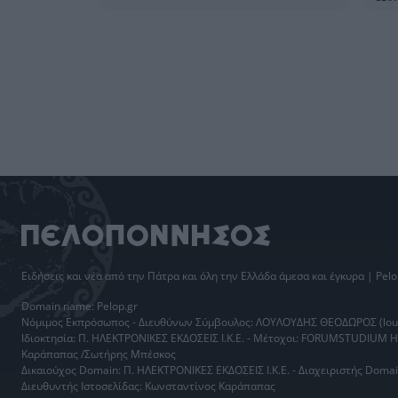
Ειδήσεις
και νέα από την
Πάτρα
και όλη την Ελλάδα άμεσα και έγκυρα | Pelo
Domain name: Pelop.gr
Νόμιμος Εκπρόσωπος - Διευθύνων Σύμβουλος: ΛΟΥΛΟΥΔΗΣ ΘΕΟΔΩΡΟΣ (loul
Ιδιοκτησία: Π. ΗΛΕΚΤΡΟΝΙΚΕΣ ΕΚΔΟΣΕΙΣ Ι.Κ.Ε. - Μέτοχοι: FORUMSTUDIUM 
Καράπαπας /Σωτήρης Μπέσκος
Δικαιούχος Domain: Π. ΗΛΕΚΤΡΟΝΙΚΕΣ ΕΚΔΟΣΕΙΣ Ι.Κ.Ε. - Διαχειριστής Do
Διευθυντής Ιστοσελίδας: Κωνσταντίνος Καράπαπας