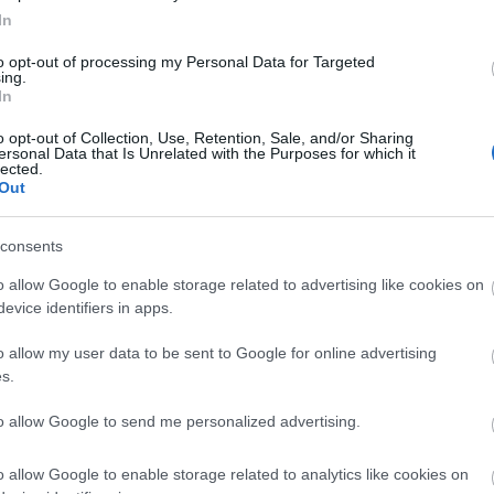
In
 pelop.gr σε ανοιχτή γραμμή με τον Πολίτη
to opt-out of processing my Personal Data for Targeted
λε παράπονα, καταγγελίες ή ιδέες για τη γειτονιά σου.
ing.
In
o opt-out of Collection, Use, Retention, Sale, and/or Sharing
ersonal Data that Is Unrelated with the Purposes for which it
lected.
er
Out
consents
o allow Google to enable storage related to advertising like cookies on
λες τις
ειδήσεις
στο Bing News και το Google News
evice identifiers in apps.
o allow my user data to be sent to Google for online advertising
s.
to allow Google to send me personalized advertising.
o allow Google to enable storage related to analytics like cookies on