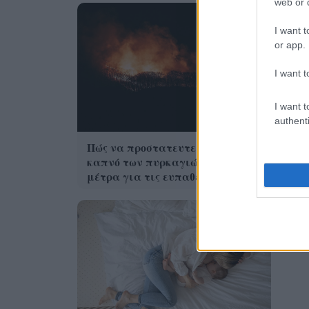
web or d
I want t
or app.
I want t
I want t
authenti
CMF
Πώς να προστατευτείτε από τον
της
καπνό των πυρκαγιών – Τα 6
μέτρα για τις ευπαθείς ομάδες