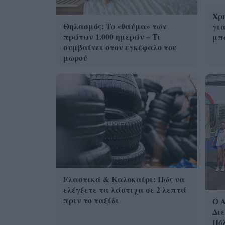
Χρη
Θηλασμός: Το «θαύμα» των
για
πρώτων 1.000 ημερών – Τι
μπο
συμβαίνει στον εγκέφαλο του
μωρού
Ελαστικά & Καλοκαίρι: Πώς να
ελέγξετε τα λάστιχα σε 2 λεπτά
πριν το ταξίδι
Ο Α
Διε
Πό