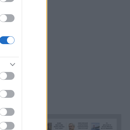
Η Σκόπελος στους κορυφαίους
21:45
κινηματογραφικούς
προορισμούς της Μεσογείου
Πώς το φαγόπυρο μπορεί να
21:37
συμβάλει στον έλεγχο του
βάρους
Συναγερμός στη Βόρεια
21:27
Καρολίνα: Πολλοί νεκροί σε
μαζικούς πυροβολισμούς
Κέρκυρα: Ο κρυμμένος
21:20
«σκουπιδότοπος» κάτω από τη
θάλασσα, συγκλονιστικές
υποβρύχιες εικόνες
Το απόλυτο summer roadtrip
21:12
από την άγρια Μάνη στην
καστροπολιτεία της
Μονεμβασίας