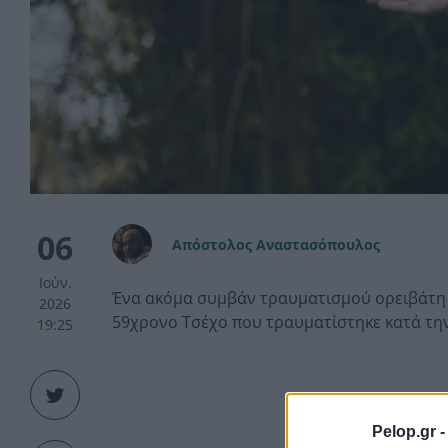
06
Απόστολος Αναστασόπουλος
Ιούν.
Ένα ακόμα συμβάν τραυματισμού ορειβάτη σ
2026
59χρονο Τσέχο που τραυματίστηκε κατά τη
19:25
Pelop.gr 