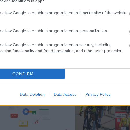
evice identifiers in apps.
o allow Google to enable storage related to functionality of the website
o allow Google to enable storage related to personalization.
o allow Google to enable storage related to security, including
cation functionality and fraud prevention, and other user protection.
 Clip Pro: Τα open-ear earbuds
 Nothing με θήκη Smart Dial
Το 7ο Διεθνές Συνέδριο
Ελίκη και Αιγιάλεια
CONFIRM
Data Deletion
Data Access
Privacy Policy