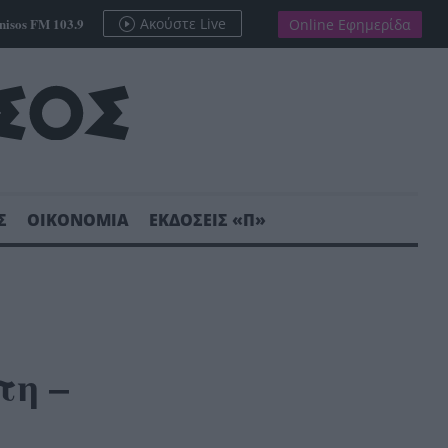
nisos FM 103.9
Ακούστε Live
Online Εφημερίδα
Σ
ΟΙΚΟΝΟΜΙΑ
ΕΚΔΟΣΕΙΣ «Π»
τη –