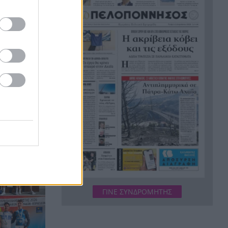
Σύμη: Εντοπίστηκε σορός
21:02
άνδρα στον Πανορμίτη –
Πιθανότατα ανήκει στον
αγνοούμενο Γερμανό τουρίστα
Συμφωνία Ιράν – Ομάν για νέα
20:51
ναυτιλιακή διαδρομή στα
Στενά του Ορμούζ
Ήττα-αποκλεισμός για την
20:38
 Αρχαία
Εθνική Nέων Γυναικών στο
Ευρωπαϊκό
Δικαστικό μπλόκο στους
20:33
δασμούς Τραμπ:
Επιστρέφονται 100
δισεκατομμύρια δολάρια σε
ΓΙΝΕ ΣΥΝΔΡΟΜΗΤΗΣ
επιχειρήσεις
Αιγιάλεια: Ήρθαν από τη
20:25