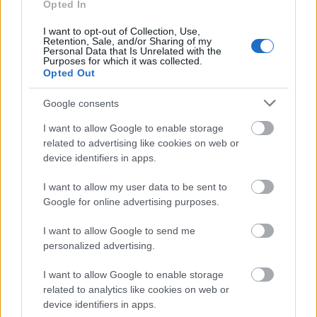
Opted In
I want to opt-out of Collection, Use,
Retention, Sale, and/or Sharing of my
Χρησιμοποιείς Google passkeys για τους κωδικούς σου;
Personal Data that Is Unrelated with the
Και όμως μπορούν να τους κλέψουν
Purposes for which it was collected.
Opted Out
Google consents
I want to allow Google to enable storage
related to advertising like cookies on web or
device identifiers in apps.
I want to allow my user data to be sent to
Google for online advertising purposes.
I want to allow Google to send me
Η Γιορτή Θράψαλου από τον Πολιτιστικό Ομιλο
personalized advertising.
Αβύθου
I want to allow Google to enable storage
related to analytics like cookies on web or
device identifiers in apps.