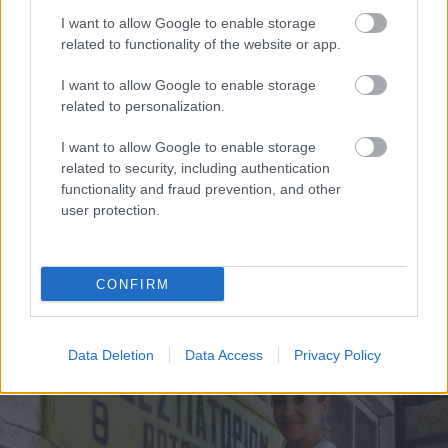
I want to allow Google to enable storage
related to functionality of the website or app.
I want to allow Google to enable storage
related to personalization.
I want to allow Google to enable storage
related to security, including authentication
functionality and fraud prevention, and other
user protection.
Θηλασμός: Το «θαύμα» των πρώτων 1.000 ημερών – Τι
CONFIRM
συμβαίνει στον εγκέφαλο του μωρού
Data Deletion
Data Access
Privacy Policy