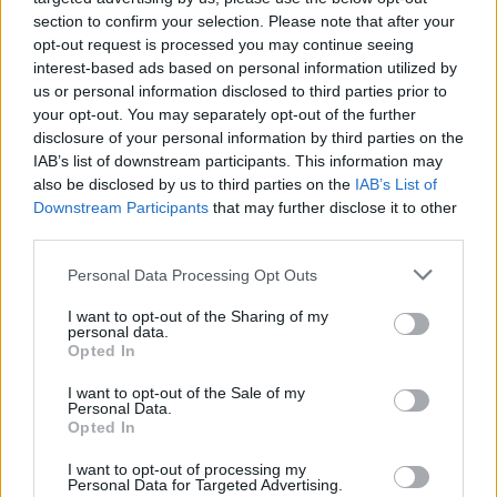
section to confirm your selection. Please note that after your
opt-out request is processed you may continue seeing
interest-based ads based on personal information utilized by
us or personal information disclosed to third parties prior to
your opt-out. You may separately opt-out of the further
disclosure of your personal information by third parties on the
IAB’s list of downstream participants. This information may
also be disclosed by us to third parties on the
IAB’s List of
Πώς να προστατευτείτε από τον καπνό των πυρκαγιών
Downstream Participants
that may further disclose it to other
– Τα 6 μέτρα για τις ευπαθείς ομάδες
third parties.
Please note that this website/app uses one or more Google
Personal Data Processing Opt Outs
services and may gather and store information including but
not limited to your visit or usage behaviour. You may click to
I want to opt-out of the Sharing of my
personal data.
grant or deny consent to Google and its third-party tags to
Opted In
use your data for below specified purposes in below Google
consent section.
I want to opt-out of the Sale of my
Personal Data.
Opted In
I want to opt-out of processing my
Personal Data for Targeted Advertising.