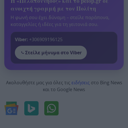
Η «Πελοπόννησος» και το pelop.gr σε
ανοιχτή γραμμή με τον Πολίτη
Η φωνή σου έχει δύναμη – στείλε παράπονα,
καταγγελίες ή ιδέες για τη γειτονιά σου.
Viber:
+306909196125
Στείλε μήνυμα στο Viber
Ακολουθήστε μας για όλες τις
ειδήσεις
στο Bing News
και το Google News