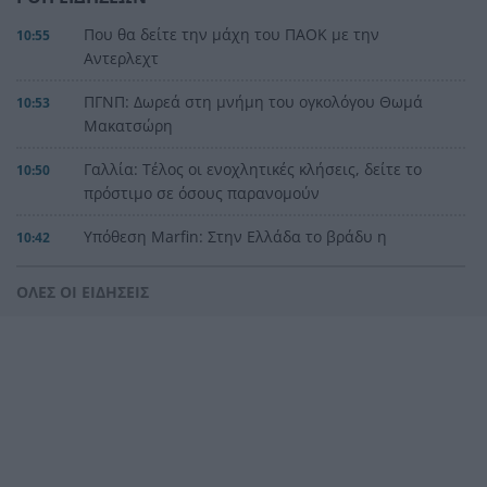
Που θα δείτε την μάχη του ΠΑΟΚ με την
10:55
Αντερλεχτ
ΠΓΝΠ: Δωρεά στη μνήμη του ογκολόγου Θωμά
10:53
Μακατσώρη
Γαλλία: Τέλος οι ενοχλητικές κλήσεις, δείτε το
10:50
πρόστιμο σε όσους παρανομούν
Υπόθεση Marfin: Στην Ελλάδα το βράδυ η
10:42
46χρονη κατηγορούμενη – Αύριο στον
εισαγγελέα και την ανακρίτρια
ΟΛΕΣ ΟΙ ΕΙΔΗΣΕΙΣ
Σε ιστορικό χαμηλό τα επίπεδα φυσικού αερίου
10:39
στην Ευρώπη
Με τρεις Πατρινούς η Εθνική Νέων Ανδρών στο
10:32
Ευρωπαϊκό Πρωτάθλημα
Ξέσπασε ο Τραμπ για τα δημοσιεύματα περί
10:25
έλλειψης πυρομαχικών στον πόλεμο