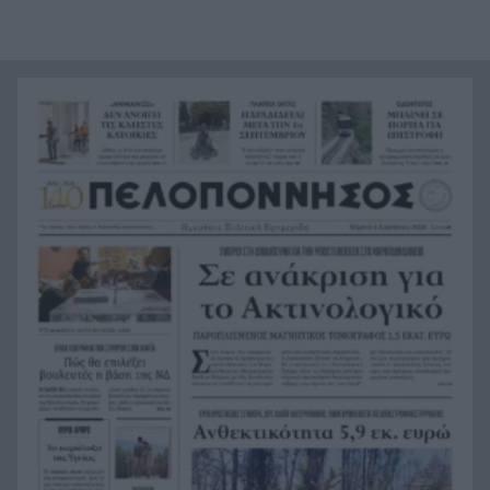
Σήμερα το τελευταίο «αντίο» στον Λάκη Χαλκιά
9:27
Ακίνητα κοντά στη θάλασσα: Πού «χτυπάνε
9:20
κόκκινο» οι τιμές στην Πελοπόννησο
Ράλι για τον χρυσό: Έσπασε το φράγμα των
9:11
4.300 δολαρίων
Ιός Δυτικού Νείλου: 65 τα κρούσματα και 6 οι
9:03
νεκροί στην Ελλάδα, 23 νέα κρούσματα σε μια
εβδομάδα
«Καμίνι» η χώρα το Σαββατοκύριακο: Πού θα
8:55
χτυπήσουν 40άρια – Καμπανάκι για επικίνδυνα
μελτέμια
Σοκ στο Μεξικό: Εκτέλεσαν εν ψυχρώ 25χρονο
8:47
TikToker μπροστά στα μάτια των ακολούθων του
BINTEO
Έγκλημα στην Κυψέλη: Απολογείται ο 26χρονος
8:39