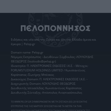
Ειδήσεις
και νέα από την
Πάτρα
και όλη την Ελλάδα άμεσα και
έγκυρα | Pelop.gr
Domain name: Pelop.gr
Νόμιμος Εκπρόσωπος - Διευθύνων Σύμβουλος: ΛΟΥΛΟΥΔΗΣ
ΘΕΟΔΩΡΟΣ (louloudis@pelop.gr)
Ιδιοκτησία: Π. ΗΛΕΚΤΡΟΝΙΚΕΣ ΕΚΔΟΣΕΙΣ Ι.Κ.Ε. - Μέτοχοι:
FORUMSTUDIUM HOLDINGS LIMITED / Κωνσταντίνος
Καράπαπας /Σωτήρης Μπέσκος
Δικαιούχος Domain: Π. ΗΛΕΚΤΡΟΝΙΚΕΣ ΕΚΔΟΣΕΙΣ Ι.Κ.Ε. -
Διαχειριστής Domain: ΛΟΥΛΟΥΔΗΣ ΘΕΟΔΩΡΟΣ
Διευθυντής Ιστοσελίδας: Κωνσταντίνος Καράπαπας
Διευθυντής Σύνταξης: Απόστολος Αναστασόπουλος
ΤΟ WWW.PELOP.GR ΣΥΜΜΟΡΦΩΝΕΤΑΙ ΜΕ ΤΗ ΣΥΣΤΑΣΗ (ΕΕ) 2018/334 ΤΗΣ
ΕΠΙΤΡΟΠΗΣ ΤΗΣ 1ΗΣ ΜΑΡΤΙΟΥ 2018 ΣΧΕΤΙΚΑ ΜΕ ΤΑ ΜΕΤΡΑ ΓΙΑ ΤΗΝ
ΑΠΟΤΕΛΕΣΜΑΤΙΚΗ ΑΝΤΙΜΕΤΩΠΙΣΗ ΤΟΥ ΠΑΡΑΝΟΜΟΥ ΠΕΡΙΕΧΟΜΕΝΟΥ ΣΤΟ