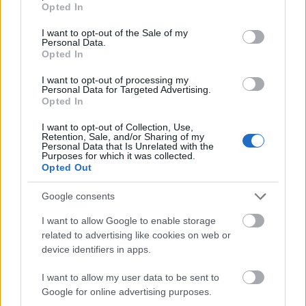
Opted In
use your data for below specified purposes in below Google
consent section.
I want to opt-out of the Sale of my
Personal Data.
Opted In
I want to opt-out of processing my
Personal Data for Targeted Advertising.
Opted In
I want to opt-out of Collection, Use,
Retention, Sale, and/or Sharing of my
Personal Data that Is Unrelated with the
Purposes for which it was collected.
Opted Out
ΡΟΗ ΕΙΔΗΣΕΩΝ
Google consents
ΔΥΠΑ: Νέο πρόγραμμα 55+ για 8.0000 ανέργους,
11:33
I want to allow Google to enable storage
ποιοι μπορούν να κάνουν αίτηση
related to advertising like cookies on web or
device identifiers in apps.
ΗΠΑ και Μαρόκο γιορτάζουν 250 χρόνια στενής
11:30
φιλίας
I want to allow my user data to be sent to
Google for online advertising purposes.
Σημαντική αλλαγή της UEFA για τις κίτρινες
11:26