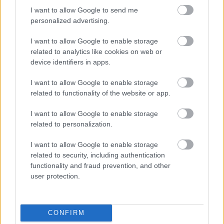
κάρτες, τι ισχύει πλέον
I want to allow Google to send me
personalized advertising.
Πάτρα: Αδειάζει η πόλη, τα café κλείνουν για
11:18
διακοπές
I want to allow Google to enable storage
ΟΛΕΣ ΟΙ ΕΙΔΗΣΕΙΣ
related to analytics like cookies on web or
Σπάνιο γερμανικό ναυάγιο του Β’ Παγκοσμίου
11:15
device identifiers in apps.
Πολέμου εντοπίστηκε στο Ιόνιο – Βρέθηκε η
θρυλική τορπιλάκατος LS 6 μετά από 83 χρόνια
I want to allow Google to enable storage
related to functionality of the website or app.
Η Παναχαϊκή προχωρά με την Λίνα Κατσή
11:10
I want to allow Google to enable storage
Τρόμος σε πτήση της Air India, το σκάφος έκανε
11:03
related to personalization.
βουτιά 90 μέτρων ΒΙΝΤΕΟ
I want to allow Google to enable storage
Η περιπέτεια με ιστιοφόρο με δύο επιβάτες, που
11:01
related to security, including authentication
προσάραξε και ρυμουλκήθηκε στην Πάτρα
functionality and fraud prevention, and other
user protection.
Η επιβίωση της μικρομεσαίας επιχείρησης
11:00
περνά από την αξία – όχι από την τιμή
Φιλιππίνες: Ισχυρός σεισμός στο νησί Σαραγκάνι
CONFIRM
10:55