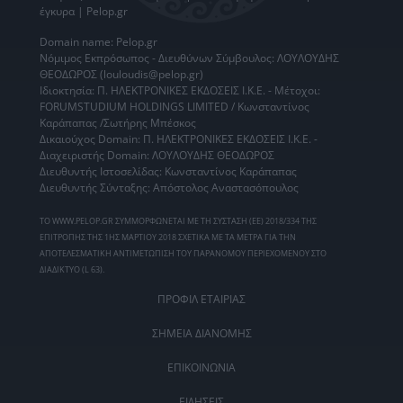
έγκυρα | Pelop.gr
Domain name: Pelop.gr
Νόμιμος Εκπρόσωπος - Διευθύνων Σύμβουλος: ΛΟΥΛΟΥΔΗΣ
ΘΕΟΔΩΡΟΣ (louloudis@pelop.gr)
Ιδιοκτησία: Π. ΗΛΕΚΤΡΟΝΙΚΕΣ ΕΚΔΟΣΕΙΣ Ι.Κ.Ε. - Μέτοχοι:
FORUMSTUDIUM HOLDINGS LIMITED / Κωνσταντίνος
Καράπαπας /Σωτήρης Μπέσκος
Δικαιούχος Domain: Π. ΗΛΕΚΤΡΟΝΙΚΕΣ ΕΚΔΟΣΕΙΣ Ι.Κ.Ε. -
Διαχειριστής Domain: ΛΟΥΛΟΥΔΗΣ ΘΕΟΔΩΡΟΣ
Διευθυντής Ιστοσελίδας: Κωνσταντίνος Καράπαπας
Διευθυντής Σύνταξης: Απόστολος Αναστασόπουλος
ΤΟ WWW.PELOP.GR ΣΥΜΜΟΡΦΩΝΕΤΑΙ ΜΕ ΤΗ ΣΥΣΤΑΣΗ (ΕΕ) 2018/334 ΤΗΣ
ΕΠΙΤΡΟΠΗΣ ΤΗΣ 1ΗΣ ΜΑΡΤΙΟΥ 2018 ΣΧΕΤΙΚΑ ΜΕ ΤΑ ΜΕΤΡΑ ΓΙΑ ΤΗΝ
ΑΠΟΤΕΛΕΣΜΑΤΙΚΗ ΑΝΤΙΜΕΤΩΠΙΣΗ ΤΟΥ ΠΑΡΑΝΟΜΟΥ ΠΕΡΙΕΧΟΜΕΝΟΥ ΣΤΟ
ΔΙΑΔΙΚΤΥΟ (L 63).
ΠΡΟΦΙΛ ΕΤΑΙΡΙΑΣ
ΣΗΜΕΙΑ ΔΙΑΝΟΜΗΣ
ΕΠΙΚΟΙΝΩΝΙΑ
ΕΙΔΗΣΕΙΣ