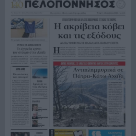
Οι σημερινές προβλέψεις για όλα τα ζώδια
10:10
Ληστεία, ναρκωτικά και βία κατά υπαλλήλων,
10:05
πλούσιο το Αστυνομικό Δελτίο
Που θα δείτε την πρώτη μάχη του
9:55
Παναθηναϊκού με την ΤΣΣΚΑ 1948