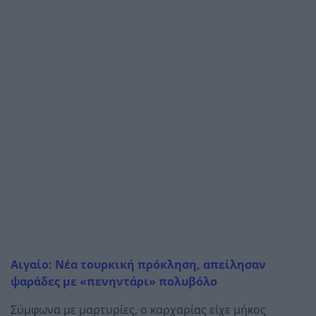
Αιγαίο: Νέα τουρκική πρόκληση, απείλησαν
ψαράδες με «πενηντάρι» πολυβόλο
Σύμφωνα με μαρτυρίες, ο καρχαρίας είχε μήκος