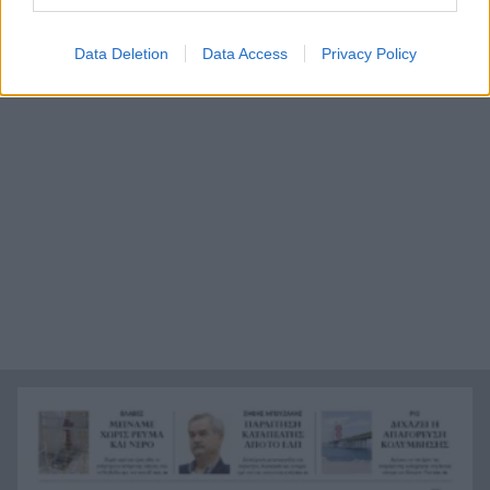
Θρίλερ με τη σορό άνδρα που βρέθηκε στη Σύμη
10:49
Data Deletion
Data Access
Privacy Policy
Σκέψεις για μείωση εισφορών κατά μια μονάδα
10:45
στο πακέτο της ΔΕΘ
Η Εθνική Παίδων πέτυχε την πρώτη νίκη στο
10:37
Παγκόσμιο πρωτάθλημα
Ηχηρή παραίτηση Μπουζάκη από το ΕΑΠ:
10:32
Σκληρό μήνυμα προς τον πρύτανη με το
αρχαιοελληνικό ρητό: «Αρχή άνδρα δείκνυσι»
Μεξικό: Δολοφόνησαν άντρα την ώρα που έκανε
10:27
live ΒΙΝΤΕΟ
Πότε θα γίνει η ρεβάνς του Ολυμπιακού στην
10:21
Ολλανδία
Πλάκωσε στις μπουνιές την πεθερά του, η κόρη
10:16
της αρνήθηκε να δώσει κατάθεση