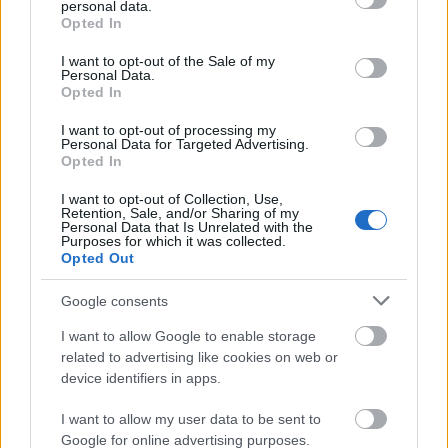
personal data.
grant or deny consent to Google and its third-party tags to
Opted In
use your data for below specified purposes in below Google
consent section.
I want to opt-out of the Sale of my
Personal Data.
Opted In
I want to opt-out of processing my
Personal Data for Targeted Advertising.
Opted In
I want to opt-out of Collection, Use,
Retention, Sale, and/or Sharing of my
Personal Data that Is Unrelated with the
Purposes for which it was collected.
Opted Out
Η εορτή της Μεταμόρφωσης στον Ψαθόπυργο ΦΩΤΟ
Google consents
I want to allow Google to enable storage
related to advertising like cookies on web or
device identifiers in apps.
I want to allow my user data to be sent to
Google for online advertising purposes.