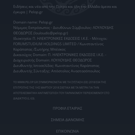
Ειδήσεις
και νέα από την
Πάτρα
και όλη την Ελλάδα άμεσα και
έγκυρα | Pelop.gr
Domain name: Pelop.gr
Νόμιμος Εκπρόσωπος - Διευθύνων Σύμβουλος: ΛΟΥΛΟΥΔΗΣ
ΘΕΟΔΩΡΟΣ (louloudis@pelop.gr)
Ιδιοκτησία: Π. ΗΛΕΚΤΡΟΝΙΚΕΣ ΕΚΔΟΣΕΙΣ Ι.Κ.Ε. - Μέτοχοι:
FORUMSTUDIUM HOLDINGS LIMITED / Κωνσταντίνος
Καράπαπας /Σωτήρης Μπέσκος
Δικαιούχος Domain: Π. ΗΛΕΚΤΡΟΝΙΚΕΣ ΕΚΔΟΣΕΙΣ Ι.Κ.Ε. -
Διαχειριστής Domain: ΛΟΥΛΟΥΔΗΣ ΘΕΟΔΩΡΟΣ
Διευθυντής Ιστοσελίδας: Κωνσταντίνος Καράπαπας
Διευθυντής Σύνταξης: Απόστολος Αναστασόπουλος
ΤΟ WWW.PELOP.GR ΣΥΜΜΟΡΦΩΝΕΤΑΙ ΜΕ ΤΗ ΣΥΣΤΑΣΗ (ΕΕ) 2018/334 ΤΗΣ
ΕΠΙΤΡΟΠΗΣ ΤΗΣ 1ΗΣ ΜΑΡΤΙΟΥ 2018 ΣΧΕΤΙΚΑ ΜΕ ΤΑ ΜΕΤΡΑ ΓΙΑ ΤΗΝ
ΑΠΟΤΕΛΕΣΜΑΤΙΚΗ ΑΝΤΙΜΕΤΩΠΙΣΗ ΤΟΥ ΠΑΡΑΝΟΜΟΥ ΠΕΡΙΕΧΟΜΕΝΟΥ ΣΤΟ
ΔΙΑΔΙΚΤΥΟ (L 63).
ΠΡΟΦΙΛ ΕΤΑΙΡΙΑΣ
ΣΗΜΕΙΑ ΔΙΑΝΟΜΗΣ
ΕΠΙΚΟΙΝΩΝΙΑ