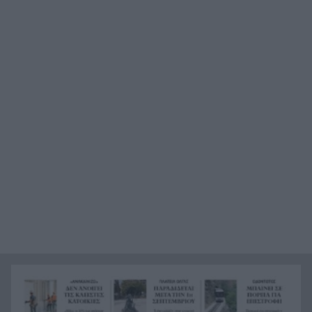
Η Παναχαϊκή ανακοίνωσε πρωτότυπα και
22:24
Νικολάου, ΦΩΤΟ
«Δεν χάσαμε μόνο ένα σπίτι», η τρομερή ιστορία
22:12
οικογένειας από τη Βρετανία που καταστράφηκε
στις φωτιές στην Αιγιάλεια
Καταγγελία ερευνητή του ΑΠΘ: «Χυδαίο
22:00
τραμπουκισμό από τους διάφορους
“φιλόζωους”»
«Ένα τέταρτο γινόταν ΚΑΡΠΑ. Δεν βρίσκαμε
21:48
σημάδια ζωής», συγκλονίζει ο ναυαγοσώστης
για τον πνιγμό στα Μάλια
Ο καύσωνας λιώνει τους Σλοβάκους, ρεκόρ με
21:36
42,2 βαθμούς Κελσίου
Άρτα: Συνελήφθησαν ο διευθυντής κι ο τεχνικός
21:24
ασφαλείας του ΔΕΔΔΗΕ