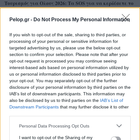
Τουρισμός για Ολους 2026: Τα SOS για να κερδίσετε το
voucher διακοπών
Pelop.gr -
Do Not Process My Personal Information
If you wish to opt-out of the sale, sharing to third parties, or
processing of your personal or sensitive information for
targeted advertising by us, please use the below opt-out
section to confirm your selection. Please note that after your
opt-out request is processed you may continue seeing
interest-based ads based on personal information utilized by
us or personal information disclosed to third parties prior to
your opt-out. You may separately opt-out of the further
disclosure of your personal information by third parties on the
IAB’s list of downstream participants. This information may
also be disclosed by us to third parties on the
IAB’s List of
Το Minecraft έρχεται στο Nintendo Switch 2 όπως δεν το
Downstream Participants
that may further disclose it to other
έχετε ξαναδεί
third parties.
Please note that this website/app uses one or more Google
Personal Data Processing Opt Outs
services and may gather and store information including but
not limited to your visit or usage behaviour. You may click to
I want to opt-out of the Sharing of my