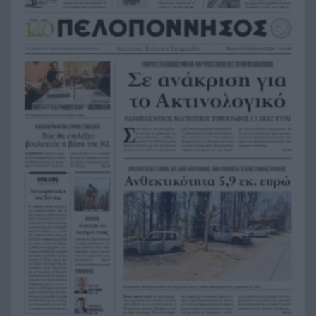
Τραγικό περιστατικό, τράκαρε με αγριογούρουνο
21:12
στη Β. Εύβοια και έχασε τη ζωή του
Αλλάζουν τα πάντα στη Δανία λόγω της
21:00
τεχνικής νοημοσύνης, οι μαθητές θα
παρουσιάσουν προφορικά τις εργασίες τους
Το τελευταίο «αντίο» στην τελετή αποτέφρωσης
20:36
του συντονιστή που σκοτώθηκε μετά τη
σύγκρουση ελικοπτέρων στην Ψάθα, ΦΩΤΟ
Στιγμές αγωνίας και θρίλερ στο Αίγιο: Οδηγός
20:24
λεωφορείου έχασε τις αισθήσεις του και τη ζωή
του! ΦΩΤΟ
Κόκκινα τα 118 κτίρια στις 325 αυτοψίες των
20:12
πληγεισών περιοχών από τις καταστροφικές
πυρκαγιές