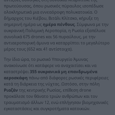
πρωτεύουσας, όπου ρωσικός πύραυλος ισοπέδωσε
ολοκληρωτικά μια εννεαόροφη πολυκατοικία. Ο
δήμαρχος του Κιέβου, Βιτάλι Κλίτσκο, κήρυξε τη
σημερινή ημέρα ως
ημέρα πένθους
. Σύμφωνα με την
ουκρανική Πολεμική Αεροπορία, η Ρωσία εξαπέλυσε
συνολικά 675 drones και 56 πυραύλους, με την
αντιαεροπορική άμυνα να καταρρίπτει το μεγαλύτερο
μέρος τους (652 και 41 αντίστοιχα).
Την ίδια ώρα, το ρωσικό Υπουργείο Άμυνας
ανακοίνωσε ότι κατάφερε να αναχαιτίσει και να
καταστρέψει
355 ουκρανικά μη επανδρωμένα
αεροσκάφη
πάνω από διάφορες ρωσικές περιφέρειες
κατά τη διάρκεια της νύχτας. Ωστόσο, στην πόλη
Ριαζάν
της κεντρικής Ρωσίας, επίθεση drone
προκάλεσε τον θάνατο τριών ανθρώπων και τον
τραυματισμό άλλων 12, ενώ επλήγησαν βιομηχανικές
εγκαταστάσεις και συγκροτήματα κατοικιών.