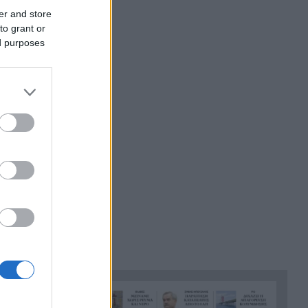
Η Σκόπελος στους κορυφαίους
21:45
er and store
 μέσα
κινηματογραφικούς
to grant or
αχύτατη
προορισμούς της Μεσογείου
ed purposes
ότητα στις
Πώς το φαγόπυρο μπορεί να
21:37
συμβάλει στον έλεγχο του
ράτα έχουν
βάρους
ές τους
Συναγερμός στη Βόρεια
21:27
Καρολίνα: Πολλοί νεκροί σε
μαζικούς πυροβολισμούς
Κέρκυρα: Ο κρυμμένος
21:20
«σκουπιδότοπος» κάτω από τη
θάλασσα, συγκλονιστικές
υποβρύχιες εικόνες
Το απόλυτο summer roadtrip
21:12
από την άγρια Μάνη στην
καστροπολιτεία της
Μονεμβασίας