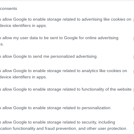
consents
o allow Google to enable storage related to advertising like cookies on
evice identifiers in apps.
o allow my user data to be sent to Google for online advertising
s.
 pelop.gr σε ανοιχτή γραμμή με τον Πολίτη
to allow Google to send me personalized advertising.
λε παράπονα, καταγγελίες ή ιδέες για τη γειτονιά σου.
o allow Google to enable storage related to analytics like cookies on
evice identifiers in apps.
o allow Google to enable storage related to functionality of the website
er
o allow Google to enable storage related to personalization.
o allow Google to enable storage related to security, including
λες τις
ειδήσεις
στο Bing News και το Google News
cation functionality and fraud prevention, and other user protection.