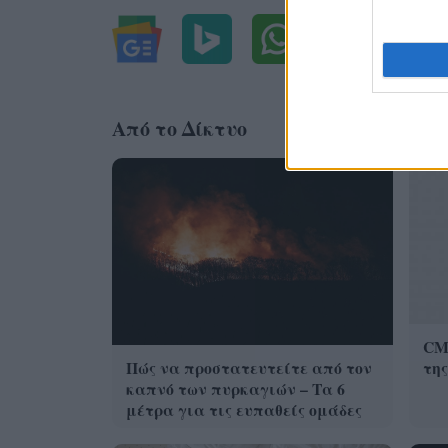
Από το Δίκτυο
CMF
Πώς να προστατευτείτε από τον
της
καπνό των πυρκαγιών – Τα 6
μέτρα για τις ευπαθείς ομάδες