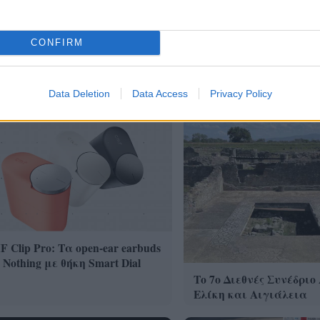
CONFIRM
Data Deletion
Data Access
Privacy Policy
 Clip Pro: Τα open-ear earbuds
 Nothing με θήκη Smart Dial
Το 7ο Διεθνές Συνέδριο
Ελίκη και Αιγιάλεια