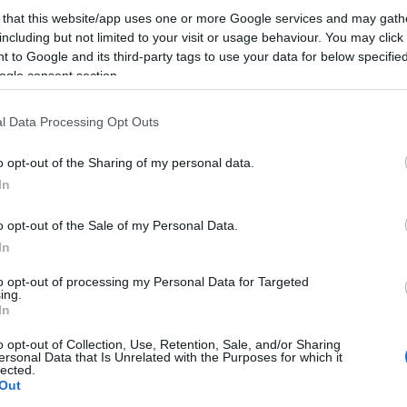
 that this website/app uses one or more Google services and may gath
ματα πετρελαίου μειώθηκαν κατά
250 εκατ. βαρέλια
μόνο
including but not limited to your visit or usage behaviour. You may click 
εκατ. βαρέλια την ημέρα). Ο IEA προειδοποιεί ότι αυτή η τ
 to Google and its third-party tags to use your data for below specifi
ινή ζήτηση, ενδέχεται να προκαλέσει νέα έντονη μεταβλητ
ogle consent section.
l Data Processing Opt Outs
κτικότητα. Η Σαουδική Αραβία και τα Ηνωμένα Αραβικά Εμι
ώ οι Ηνωμένες Πολιτείες έχουν αυξήσει σημαντικά τις δικ
o opt-out of the Sharing of my personal data.
In
o opt-out of the Sale of my Personal Data.
In
to opt-out of processing my Personal Data for Targeted
ing.
In
o opt-out of Collection, Use, Retention, Sale, and/or Sharing
ersonal Data that Is Unrelated with the Purposes for which it
lected.
Out