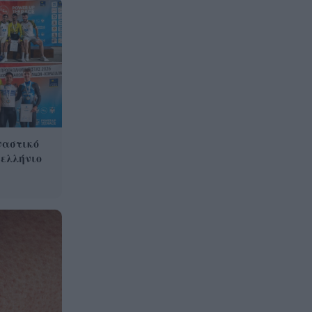
ναστικό
νελλήνιο