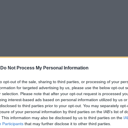
εκατ. βαρέλια την ημέρα
τον Απρίλιο, ενώ από την έναρξη
-
Do Not Process My Personal Information
ίου η συνολική πτώση ξεπερνά το
30%
. Οι συνολικές απώλε
 τα
9,7 εκατ. βαρέλια ημερησίως
.
to opt-out of the sale, sharing to third parties, or processing of your per
formation for targeted advertising by us, please use the below opt-out s
τω την πρόβλεψή του για την αύξηση της παγκόσμιας ζήτ
r selection. Please note that after your opt-out request is processed y
 εκατ. βαρέλια ημερησίως
.
eing interest-based ads based on personal information utilized by us or
disclosed to third parties prior to your opt-out. You may separately opt-
παράλληλη έκθεση, εκτιμά ότι οι συνολικές απώλειες προσφ
losure of your personal information by third parties on the IAB’s list of
ουν ξεπεράσει το
1 δισ. βαρέλια
, ενώ πάνω από 14 εκατ. β
. This information may also be disclosed by us to third parties on the
IA
Participants
that may further disclose it to other third parties.
αποκλεισμού των Στενών.