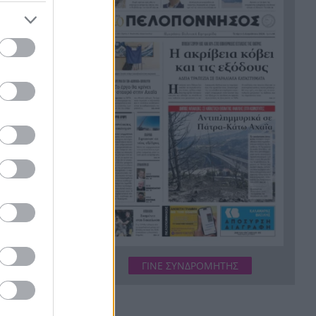
Σύμη: Εντοπίστηκε σορός
21:02
άνδρα στον Πανορμίτη –
Πιθανότατα ανήκει στον
αγνοούμενο Γερμανό τουρίστα
Συμφωνία Ιράν – Ομάν για νέα
20:51
ναυτιλιακή διαδρομή στα
Στενά του Ορμούζ
Ήττα-αποκλεισμός για την
20:38
Εθνική Nέων Γυναικών στο
Ευρωπαϊκό
Δικαστικό μπλόκο στους
20:33
δασμούς Τραμπ:
Επιστρέφονται 100
δισεκατομμύρια δολάρια σε
ΓΙΝΕ ΣΥΝΔΡΟΜΗΤΗΣ
επιχειρήσεις
Αιγιάλεια: Ήρθαν από τη
20:25