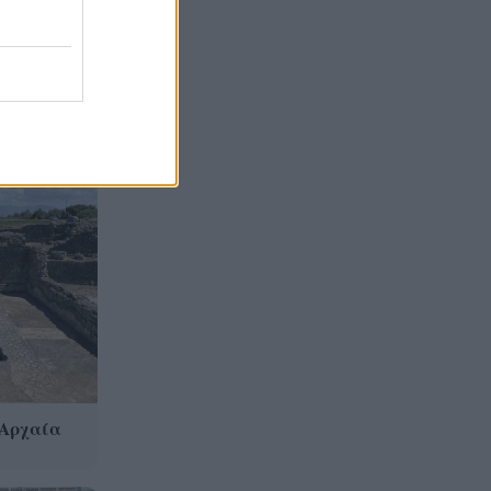
Βρετανία για μια νέα ζωή και
η πυρκαγιά τους άφησε στο
δρόμο!
Φωτιά Αττικοβοιωτία: Όλα τα
20:13
μέτρα στήριξης για τους
πυρόπληκτους – Τα ποσά των
επιδομάτων και η στεγαστική
συνδρομή
 Αρχαία