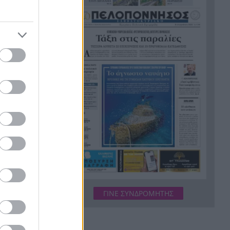
Οξύρρυγχου» – Πότε θα τη
δούμε
Διακοπές: Τι συμβαίνει στο
13:17
σώμα όταν δεν κάνουμε ποτέ
δείξω
διάλειμμα
να συνθέσω
Το μελεκούνι της Ρόδου στο
13:09
ς ψυχικές
«μικροσκόπιο» της διεθνούς
ιμέτωποι οι
επιστημονικής έρευνας
Παναγιωτόπουλος: Ζητά
13:00
«φρένο» για τα αιολικά του
 τους;
Πατραϊκού
α τους
Μαρινάκης: «Το δημογραφικό
12:52
δεν είναι.
δεν μπορεί να περιμένει» – Η
 «έχουν
μεγαλύτερη πρόκληση για την
ΓΙΝΕ ΣΥΝΔΡΟΜΗΤΗΣ
υν να μην
Ελλάδα
ή όπου να
Τουρνάς: Από αμέλεια το 90%
12:44
ι έστω και