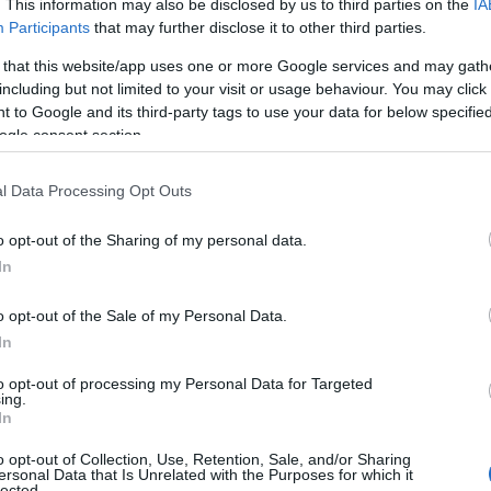
. This information may also be disclosed by us to third parties on the
IA
 τα μηνύματα που θέλει να μεταδώσει, καθώς και τις αντι
Participants
that may further disclose it to other third parties.
εν σημαίνει ότι η μεγάλη φόρμα είναι υποδεέστερη από τη
 that this website/app uses one or more Google services and may gath
ξει τον τρόπο που του ταιριάζει και θεωρεί καλύτερο για 
including but not limited to your visit or usage behaviour. You may click 
 to Google and its third-party tags to use your data for below specifi
ogle consent section.
ρίες σας, που αποτυπώνουν με ωμότητα μια απίστευτ
 είτε εξωτερικοί παράγοντες είτε η ίδια η οικογένει
l Data Processing Opt Outs
o opt-out of the Sharing of my personal data.
In
o opt-out of the Sale of my Personal Data.
In
to opt-out of processing my Personal Data for Targeted
ing.
In
o opt-out of Collection, Use, Retention, Sale, and/or Sharing
ersonal Data that Is Unrelated with the Purposes for which it
lected.