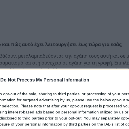
 και πώς αυτό έχει λειτουργήσει έως τώρα για εσάς;
αβάζουν, μεταλαμπαδεύοντας την αγάπη τους αυτή και σε μ
ραματισμό και στη συνέχεια σε αγάπη για τη γραφή. Επιπλέ
 πολλά από τα οποία βρέθηκαν στην κατοχή μου μετά τον
αράλληλα, όσο μεγάλωνα, αυτό που με οδηγούσε στο να συ
-
Do Not Process My Personal Information
όσμος που ανοιγόταν μπροστά μου. Ολος αυτός ο κόσμος,
βαίνει γύρω μου και αφετέρου μου προσέφερε μια πιο ου
to opt-out of the sale, sharing to third parties, or processing of your per
ους υπόλοιπους ανθρώπους.
formation for targeted advertising by us, please use the below opt-out s
r selection. Please note that after your opt-out request is processed y
 9 διηγήματα. Τι σας ελκύει στη μικρή φόρμα;
eing interest-based ads based on personal information utilized by us or
disclosed to third parties prior to your opt-out. You may separately opt-
ω μια ολόκληρη ατμόσφαιρα μέσα σε λίγες σελίδες. Η μικρ
losure of your personal information by third parties on the IAB’s list of
ει να μην πλατειάζει, να ξεχωρίζει το σημαντικό από το ε