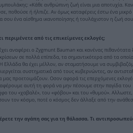
υμπουλάκης: «Κάθε ανθρώπινη ζωή είναι μια αποτυχία. Καν
ύσε, ποθούσε ή ήλπιζε. Αν όμως καταφέρεις έστω ένα μικρ
σα σου ένα αίσθημα ικανοποίησης ή τουλάχιστον η ζωή σου
τι περιμένετε από τις επικείμενες εκλογές;
 έχει αναφέρει ο Zygmunt Bauman και κανένας πιθανότατα 
 κρίσεων σε πολλά επίπεδα, τα σημαντικότερα από τα οποί
. Η Ελλάδα θα έχει μέλλον, αν σταματήσουμε να συμβιβαζό
ιεργείται συστηματικά από τους κυβερνώντες, αν αντιστ
α μας προετοιμάζουν. Οσον αφορά τις επερχόμενες εκλογέ
ταφέρουμε αυτή τη φορά να μην πέσουμε στην παγίδα του
φο του «χαβαλέ», του «φόβου» και του «θυμού». Αλλωστε, 
ουν τον κόσμο, ποτέ ο κόσμος δεν άλλαξε από την ανάθεσ
έρετε την αγάπη σας για τη θάλασσα. Τι αντιπροσωπεύ