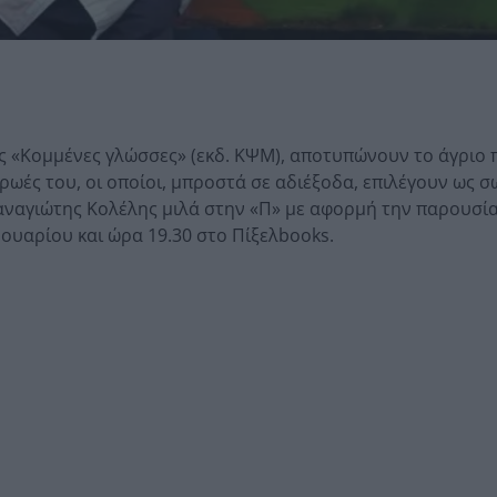
ής «Κομμένες γλώσσες» (εκδ. ΚΨΜ), αποτυπώνουν το άγριο
ρωές του, οι οποίοι, μπροστά σε αδιέξοδα, επιλέγουν ως 
 Παναγιώτης Κολέλης μιλά στην «Π» με αφορμή την παρουσί
ουαρίου και ώρα 19.30 στο Πίξελbooks.