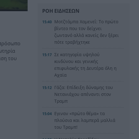
ΡΟΗ ΕΙΔΗΣΕΩΝ
Μοτζτάμπα Χαμενεΐ: Το πρώτο
15:40
βίντεο που τον δείχνει
ζωντανό αλλά κανείς δεν ξέρει
πότε τραβήχτηκε
 πρόσωπο
σωτηρία
Σε κατηγορία υψηλού
15:17
αση του
κινδύνου και γενικής
επιφυλακής τη Δευτέρα όλη η
Αχαϊα
Γάζα: Επίδειξη δύναμης του
15:12
Νετανιάχου απέναντι στον
Τραμπ
Εγιναν «πρώτο θέμα» τα
15:04
πλούσια και λαμπερά μαλλιά
του Τραμπ!