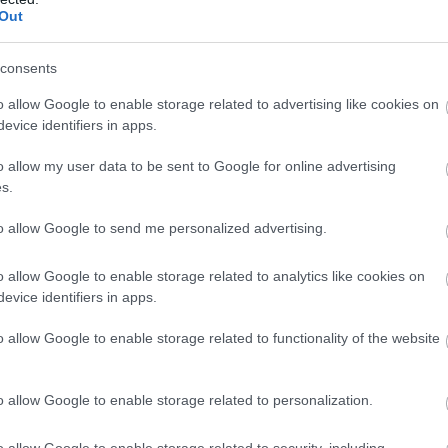
Out
consents
κη να συλλογιστώ την περίοδο που ζούμε, όλα εκείνα που
o allow Google to enable storage related to advertising like cookies on
ές τα προσπερνάμε. Στόχος μου δεν ήταν, ωστόσο, να ανα
evice identifiers in apps.
με ή βιώνουμε όλοι μας στην καθημερινότητά μας, αλλά 
τιθέσεις του κόσμου μας και δίνοντας ταυτόχρονα χώρο στι
o allow my user data to be sent to Google for online advertising
s.
κλήσεις και τα αδιέξοδα με τα οποία έρχονται συνεχώς αντ
to allow Google to send me personalized advertising.
κά και ακραία μπροστά στα αδιέξοδα, τα οποία ενίοτε
o allow Google to enable storage related to analytics like cookies on
γγίσατε; Πώς θα περιγράφατε τις συναντήσεις σας μαζί
evice identifiers in apps.
 να τους προσεγγίσω με σεβασμό και κατανόηση, χωρίς ν
o allow Google to enable storage related to functionality of the website
τους ή να επιχειρώ να τους μεταμορφώσω σε κάτι άλλο που 
αι ακραία μπροστά στα αδιέξοδα, όπως αναφέρετε; Επειδή
λεγε ο Ναμπόκοφ για τους ήρωες του Τσέχοφ, ή γιατί βλέπο
o allow Google to enable storage related to personalization.
ος μιας κανονικής ζωής; Δεν ζητούν ευτυχισμένη ζωή ή ζω
 νιώθουν ότι έχουν κάποια αξία σαν άνθρωποι, ότι γίνοντα
o allow Google to enable storage related to security, including