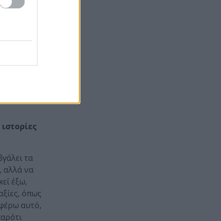
των πυρκαγιών, σε διαρκή
επιφυλακή ο μηχανισμός
βιώσατε τη
Σάλος στη Μήλο: Ελικόπτερο
12:35
προσγειώθηκε στα
προστατευόμενα πετρώματα
ου
στο Σαρακήνικο
ν πίστευα
ουν, τόσο
ς. Ακραίες
 ιστορίες
βγάλει τα
, αλλά να
εί έξω,
αξίες, όπως
αφέρω αυτό,
παρότι