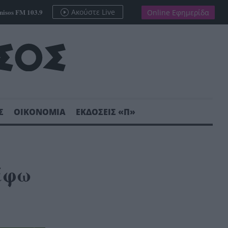
nisos FM 103.9
Ακούστε Live
Online Εφημερίδα
Σ
ΟΙΚΟΝΟΜΙΑ
ΕΚΔΟΣΕΙΣ «Π»
έφω