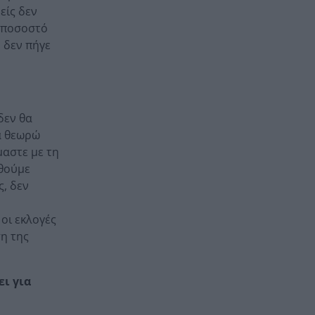
είς δεν
ό ποσοστό
 δεν πήγε
δεν θα
α θεωρώ
μαστε με τη
αθούμε
ς, δεν
οι εκλογές
η της
ει για