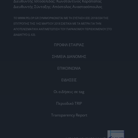
Διευθυντής Ιστοσελίδας: Κωνσταντίνος Καράπαπας
Διευθυντής Σύνταξης: Απόστολος Αναστασόπουλος
ΤΟ WWW.PELOP.GR ΣΥΜΜΟΡΦΩΝΕΤΑΙ ΜΕ ΤΗ ΣΥΣΤΑΣΗ (ΕΕ) 2018/334 ΤΗΣ
ΕΠΙΤΡΟΠΗΣ ΤΗΣ 1ΗΣ ΜΑΡΤΙΟΥ 2018 ΣΧΕΤΙΚΑ ΜΕ ΤΑ ΜΕΤΡΑ ΓΙΑ ΤΗΝ
ΑΠΟΤΕΛΕΣΜΑΤΙΚΗ ΑΝΤΙΜΕΤΩΠΙΣΗ ΤΟΥ ΠΑΡΑΝΟΜΟΥ ΠΕΡΙΕΧΟΜΕΝΟΥ ΣΤΟ
ΔΙΑΔΙΚΤΥΟ (L 63).
ΠΡΟΦΙΛ ΕΤΑΙΡΙΑΣ
ΣΗΜΕΙΑ ΔΙΑΝΟΜΗΣ
ΕΠΙΚΟΙΝΩΝΙΑ
ΕΙΔΗΣΕΙΣ
Οι ειδήσεις σε tag
Περιοδικό TRIP
Transparency Report