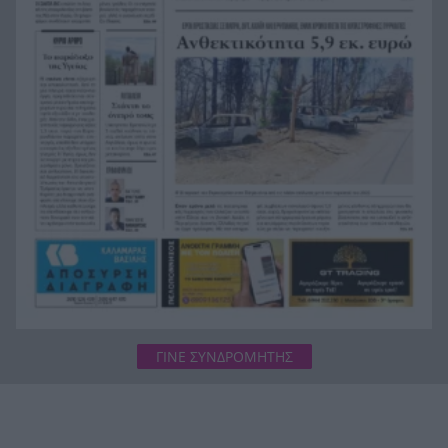
Η ανακοίνωση της ΕΑΠ για Βασιλάκο και
20:00
Μαμάση
Γιατί οδηγήθηκαν στη φυλακή οι οι δύο Ινδοί,
19:48
που κατηγορούνται για τη δολοφονία του
58χρονου ψυχολόγου στο Ναύπλιο, ΒΙΝΤΕΟ
ΓΙΝΕ ΣΥΝΔΡΟΜΗΤΗΣ