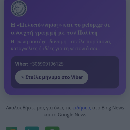
Η «Πελοπόννησος» και το pelop.gr σε
ανοιχτή γραμμή με τον Πολίτη
Η φωνή σου έχει δύναμη – στείλε παράπονα,
καταγγελίες ή ιδέες για τη γειτονιά σου.
Viber:
+306909196125
Στείλε μήνυμα στο Viber
Ακολουθήστε μας για όλες τις
ειδήσεις
στο Bing News
και το Google News