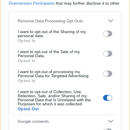
Downstream Participants
that may further disclose it to other
third parties.
Please note that this website/app uses one or more Google
Personal Data Processing Opt Outs
services and may gather and store information including but
not limited to your visit or usage behaviour. You may click to
I want to opt-out of the Sharing of my
Το Minecraft έρχεται στο Nintendo Switch 2 όπως δεν το
personal data.
grant or deny consent to Google and its third-party tags to
έχετε ξαναδεί
Opted In
use your data for below specified purposes in below Google
consent section.
I want to opt-out of the Sale of my
Personal Data.
Opted In
I want to opt-out of processing my
Personal Data for Targeted Advertising.
Opted In
I want to opt-out of Collection, Use,
Retention, Sale, and/or Sharing of my
Personal Data that Is Unrelated with the
Purposes for which it was collected.
Opted Out
Google consents