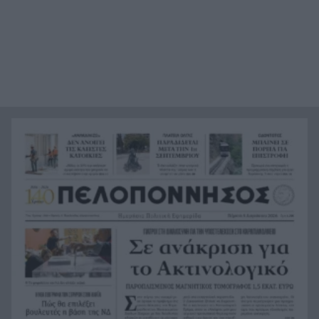
Άρτα: Συνελήφθησαν ο διευθυντής κι ο τεχνικός
21:24
ασφαλείας του ΔΕΔΔΗΕ
Τραγικό περιστατικό, τράκαρε με αγριογούρουνο
21:12
στη Β. Εύβοια και έχασε τη ζωή του
Αλλάζουν τα πάντα στη Δανία λόγω της
21:00
τεχνικής νοημοσύνης, οι μαθητές θα
παρουσιάσουν προφορικά τις εργασίες τους
Το τελευταίο «αντίο» στην τελετή αποτέφρωσης
20:36
του συντονιστή που σκοτώθηκε μετά τη
σύγκρουση ελικοπτέρων στην Ψάθα, ΦΩΤΟ
Στιγμές αγωνίας και θρίλερ στο Αίγιο: Οδηγός
20:24
λεωφορείου έχασε τις αισθήσεις του και τη ζωή
του! ΦΩΤΟ
Κόκκινα τα 118 κτίρια στις 325 αυτοψίες των
20:12
πληγεισών περιοχών από τις καταστροφικές
πυρκαγιές