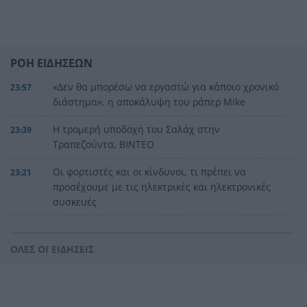
ΡΟΗ ΕΙΔΗΣΕΩΝ
«Δεν θα μπορέσω να εργαστώ για κάποιο χρονικό
23:57
διάστημα», η αποκάλυψη του ράπερ Mike
Η τρομερή υποδοχή του Σαλάχ στην
23:39
Τραπεζούντα, ΒΙΝΤΕΟ
Οι φορτιστές και οι κίνδυνοι, τι πρέπει να
23:21
προσέχουμε με τις ηλεκτρικές και ηλεκτρονικές
συσκευές
Στην Αθήνα η 46χρονη που κατηγορείται για
23:02
συμμετοχή στην τραγωδία της Marfin
ΟΛΕΣ ΟΙ ΕΙΔΗΣΕΙΣ
Ο ΠΑΟΚ τα έκανε θάλασσα και τώρα τρέχει
22:56
Έρχονται νέα 40άρια, αλλά και ισχυρά μελτέμια
22:48