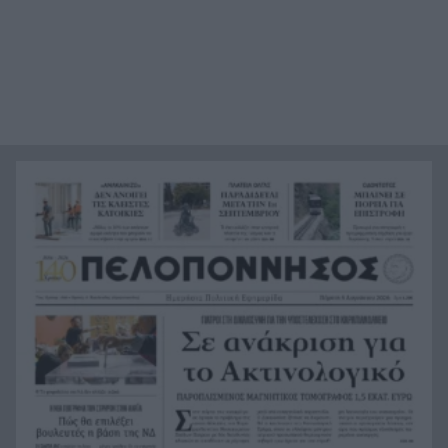
Άρτα: Συνελήφθησαν ο διευθυντής κι ο τεχνικός
21:24
ασφαλείας του ΔΕΔΔΗΕ
Τραγικό περιστατικό, τράκαρε με αγριογούρουνο
21:12
στη Β. Εύβοια και έχασε τη ζωή του
Αλλάζουν τα πάντα στη Δανία λόγω της
21:00
τεχνικής νοημοσύνης, οι μαθητές θα
παρουσιάσουν προφορικά τις εργασίες τους
Το τελευταίο «αντίο» στην τελετή αποτέφρωσης
20:36
του συντονιστή που σκοτώθηκε μετά τη
σύγκρουση ελικοπτέρων στην Ψάθα, ΦΩΤΟ
Στιγμές αγωνίας και θρίλερ στο Αίγιο: Οδηγός
20:24
λεωφορείου έχασε τις αισθήσεις του και τη ζωή
του! ΦΩΤΟ
Κόκκινα τα 118 κτίρια στις 325 αυτοψίες των
20:12
πληγεισών περιοχών από τις καταστροφικές
πυρκαγιές