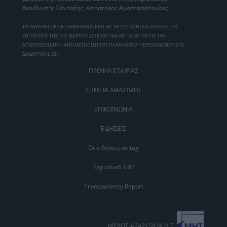
Διευθυντής Σύνταξης: Απόστολος Αναστασόπουλος
ΤΟ WWW.PELOP.GR ΣΥΜΜΟΡΦΩΝΕΤΑΙ ΜΕ ΤΗ ΣΥΣΤΑΣΗ (ΕΕ) 2018/334 ΤΗΣ
ΕΠΙΤΡΟΠΗΣ ΤΗΣ 1ΗΣ ΜΑΡΤΙΟΥ 2018 ΣΧΕΤΙΚΑ ΜΕ ΤΑ ΜΕΤΡΑ ΓΙΑ ΤΗΝ
ΑΠΟΤΕΛΕΣΜΑΤΙΚΗ ΑΝΤΙΜΕΤΩΠΙΣΗ ΤΟΥ ΠΑΡΑΝΟΜΟΥ ΠΕΡΙΕΧΟΜΕΝΟΥ ΣΤΟ
ΔΙΑΔΙΚΤΥΟ (L 63).
ΠΡΟΦΙΛ ΕΤΑΙΡΙΑΣ
ΣΗΜΕΙΑ ΔΙΑΝΟΜΗΣ
ΕΠΙΚΟΙΝΩΝΙΑ
ΕΙΔΗΣΕΙΣ
Οι ειδήσεις σε tag
Περιοδικό TRIP
Transparency Report
ΜΕΛΟΣ #242158 Μ.Η.Τ.