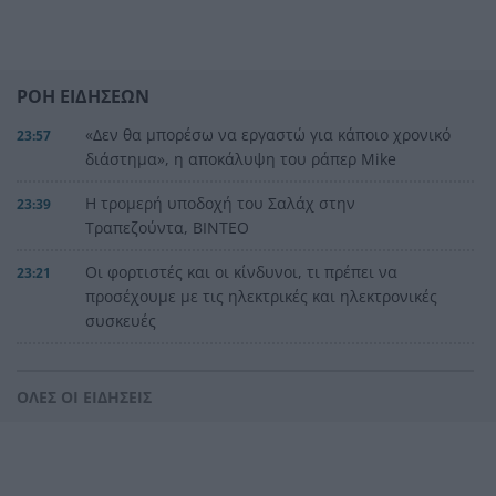
ΡΟΗ ΕΙΔΗΣΕΩΝ
«Δεν θα μπορέσω να εργαστώ για κάποιο χρονικό
23:57
διάστημα», η αποκάλυψη του ράπερ Mike
Η τρομερή υποδοχή του Σαλάχ στην
23:39
Τραπεζούντα, ΒΙΝΤΕΟ
Οι φορτιστές και οι κίνδυνοι, τι πρέπει να
23:21
προσέχουμε με τις ηλεκτρικές και ηλεκτρονικές
συσκευές
Στην Αθήνα η 46χρονη που κατηγορείται για
23:02
συμμετοχή στην τραγωδία της Marfin
ΟΛΕΣ ΟΙ ΕΙΔΗΣΕΙΣ
Ο ΠΑΟΚ τα έκανε θάλασσα και τώρα τρέχει
22:56
Έρχονται νέα 40άρια, αλλά και ισχυρά μελτέμια
22:48