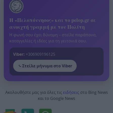
Η «Πελοπόννησος» και το pelop.gr σε
ανοιχτή γραμμή με τον Πολίτη
Η φωνή σου έχει δύναμη – στείλε παράπονα,
καταγγελίες ή ιδέες για τη γειτονιά σου.
Viber:
+306909196125
Στείλε μήνυμα στο Viber
Ακολουθήστε μας για όλες τις
ειδήσεις
στο Bing News
και το Google News