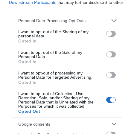
Downstream Participants
that may further disclose it to other
Δεκαπενταύγουστος 2026: Πόσο αυξάνεται το
third parties.
μεροκάματο το Σάββατο
Please note that this website/app uses one or more Google
Personal Data Processing Opt Outs
services and may gather and store information including but
not limited to your visit or usage behaviour. You may click to
I want to opt-out of the Sharing of my
personal data.
grant or deny consent to Google and its third-party tags to
Opted In
use your data for below specified purposes in below Google
consent section.
I want to opt-out of the Sale of my
Personal Data.
Opted In
I want to opt-out of processing my
Personal Data for Targeted Advertising.
Opted In
I want to opt-out of Collection, Use,
Retention, Sale, and/or Sharing of my
Η Meta παραδέχεται παραβίαση από AI μοντέλο της
Personal Data that Is Unrelated with the
Purposes for which it was collected.
Opted Out
Google consents