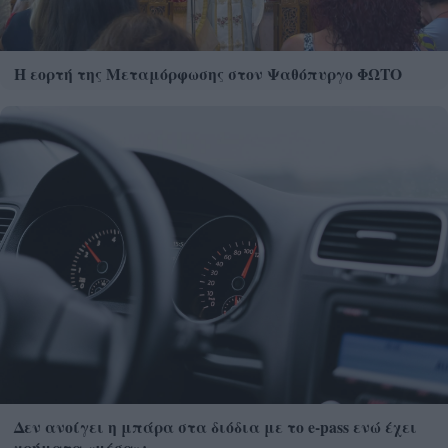
Η εορτή της Μεταμόρφωσης στον Ψαθόπυργο ΦΩΤΟ
Δεν ανοίγει η μπάρα στα διόδια με το e-pass ενώ έχει
χρήματα «μέσα»;