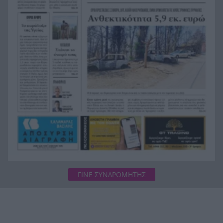
Η ανακοίνωση της ΕΑΠ για Βασιλάκο και
20:00
Μαμάση
Γιατί οδηγήθηκαν στη φυλακή οι οι δύο Ινδοί,
19:48
που κατηγορούνται για τη δολοφονία του
58χρονου ψυχολόγου στο Ναύπλιο, ΒΙΝΤΕΟ
ΓΙΝΕ ΣΥΝΔΡΟΜΗΤΗΣ