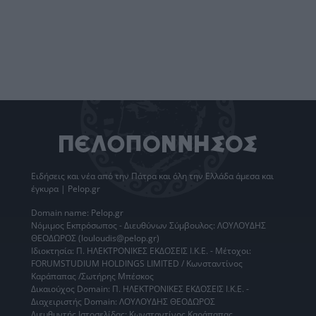
Ειδήσεις
και νέα από την
Πάτρα
και όλη την Ελλάδα άμεσα και
έγκυρα | Pelop.gr
Domain name: Pelop.gr
Νόμιμος Εκπρόσωπος - Διευθύνων Σύμβουλος: ΛΟΥΛΟΥΔΗΣ
ΘΕΟΔΩΡΟΣ (louloudis@pelop.gr)
Ιδιοκτησία: Π. ΗΛΕΚΤΡΟΝΙΚΕΣ ΕΚΔΟΣΕΙΣ Ι.Κ.Ε. - Μέτοχοι:
FORUMSTUDIUM HOLDINGS LIMITED / Κωνσταντίνος
Καράπαπας /Σωτήρης Μπέσκος
Δικαιούχος Domain: Π. ΗΛΕΚΤΡΟΝΙΚΕΣ ΕΚΔΟΣΕΙΣ Ι.Κ.Ε. -
Διαχειριστής Domain: ΛΟΥΛΟΥΔΗΣ ΘΕΟΔΩΡΟΣ
Διευθυντής Ιστοσελίδας: Κωνσταντίνος Καράπαπας