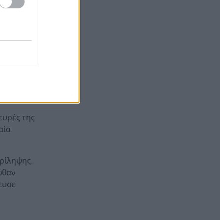
Πέθανε η δημοσιογράφος
17:45
Χριστίνα Πιτουρά
γο, ακόμα
Ταλίν τον χειμώνα: Πλήρης
17:39
 προσπάθησε
οδηγός για την παραμυθένια
πρωτεύουσα της Εσθονίας –
γεμάτη
Μεσαιωνικά τείχη, Βαλτική
κόσμια
και σάουνες δίπλα στη
 ολόκληρη
θάλασσα
ευρές της
«Το είπαμε χωρίς πρόβα» και
17:36
αία
1,5 εβδομάδα μετά το ήξεραν
όλοι: Η απίστευτη ιστορία
πίσω από τον «Λογαριασμό»
ερίληψης.
της Λιόλιου
ωθαν
ευσε