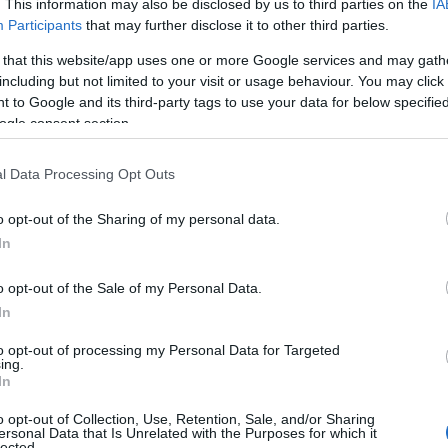
. This information may also be disclosed by us to third parties on the
IA
ην βροντερά εκφρασμένη αντίθεσή του στους πολέμους πο
Participants
that may further disclose it to other third parties.
 that this website/app uses one or more Google services and may gath
including but not limited to your visit or usage behaviour. You may click 
 θρήσκευμα
, εστιάζει, μιλώντας στην «Π», στα χαρακτηριστ
 to Google and its third-party tags to use your data for below specifi
κος θα αποτελεί μια ιδιαίτερα σημαντική προσωπικότητα
ogle consent section.
ν κόσμο γενικότερα. Η αξία του έγκειται όχι μόνο στη θρη
οποίο προσέγγισε παγκόσμια ζητήματα με ανθρωπιά, ταπειν
l Data Processing Opt Outs
λά από τα στερεότυπα που συνδέονταν με το παπικό αξίωμ
 απλότητα, αποφεύγοντας την πολυτέλεια και δίνοντας έμ
o opt-out of the Sharing of my personal data.
ε τους φτωχούς, τους μετανάστες και τους αποκλεισμένους
In
ικολογικά προβλήματα».
o opt-out of the Sale of my Personal Data.
In
to opt-out of processing my Personal Data for Targeted
ing.
In
o opt-out of Collection, Use, Retention, Sale, and/or Sharing
ersonal Data that Is Unrelated with the Purposes for which it
lected.