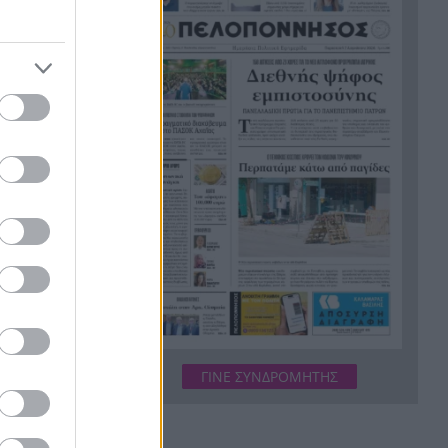
Ζουν τελικά ανάμεσά μας; Τα
18:11
νέα αρχεία για UFO με
αναφορές που προκαλούν
ανατριχίλα
Θέουτα: Επιχείρησε να
17:58
περάσει από το Μαρόκο με
αλεξίπτωτο πλαγιάς και έπεσε
νεκρός στη θάλασσα – Βίντεο
«Τώρα τα έχω χάσει όλα. Δεν
17:57
με ειδοποίησαν. Κάτι με
τραβούσε στην καρδιά μου»,
συγκλονίζει ο άνδρας του
οποίου σκοτώθηκαν σε
δυστύχημα σύζυγος και γιος
ΓΙΝΕ ΣΥΝΔΡΟΜΗΤΗΣ
Αγγλία: 56χρονος βούτηξε στη
17:51
φουρτουνιασμένη θάλασσα
και έσωσε τρία παιδιά