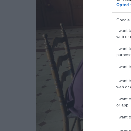
Opted 
Google 
I want t
web or d
I want t
purpose
I want 
I want t
web or d
I want t
or app.
I want t
I want t