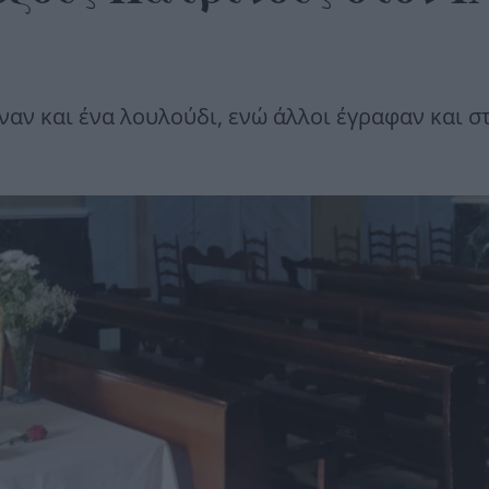
αν και ένα λουλούδι, ενώ άλλοι έγραφαν και σ