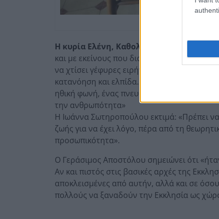
authenti
“Ήταν ευ
Η κυρία Ελένη, Καθολική,
σημειώνει ότι «
και με εκείνους που διαφωνούν με τις απόψ
να χτίσει γέφυρες ειρήνης, καταδικάζοντας
κατανόηση και ελπίδα. Γι’ αυτόν τον λόγο,
ηθική φωνή, ένας πνευματικός ηγέτης που 
την ανθρωπότητα»
Η Ιωάννα Σωτηροπούλου εκτιμά: «Πρέπει να
ζωής για να έχει λόγο, πέρα από τη θεωρητ
προσωπικότητα».
Ο Γεράσιμος Αποστόλου σημειώνει ότι «ήτα
Αν και πιστός στις βασικές αρχές της Εκκλ
αποκλεισμένες από αυτήν, αλλά και σε όσου
πολλούς να ξαναδούν την Εκκλησία ως χώρ