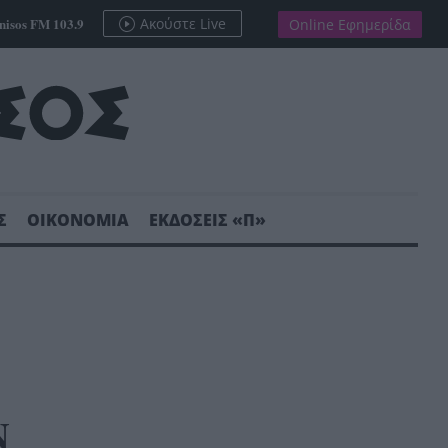
nisos FM 103.9
Ακούστε Live
Online Εφημερίδα
Σ
ΟΙΚΟΝΟΜΙΑ
ΕΚΔΟΣΕΙΣ «Π»
Ν