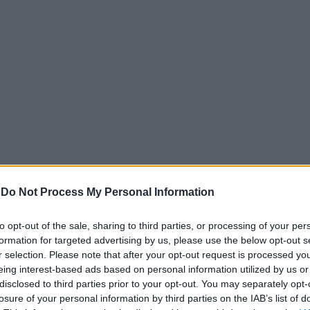
-
Do Not Process My Personal Information
to opt-out of the sale, sharing to third parties, or processing of your per
η στο Βατικανό για το λαϊκό προσκύνημα ΖΩΝΤΑΝΑ
formation for targeted advertising by us, please use the below opt-out s
r selection. Please note that after your opt-out request is processed y
ν και ένα λουλούδι, ενώ άλλοι έγραφαν και στο βιβλίο
eing interest-based ads based on personal information utilized by us or
άμεσα σε αυτούς και ο βουλευτής του ΣΥΡΙΖΑ – ΠΣ Αχαΐας,
disclosed to third parties prior to your opt-out. You may separately opt-
το σημείωμά του στην «πνευματική παρακαταθήκη του Πά
losure of your personal information by third parties on the IAB’s list of
τους απανταχού κατατρεγμένους» και τόνισε «την ταπεινότη