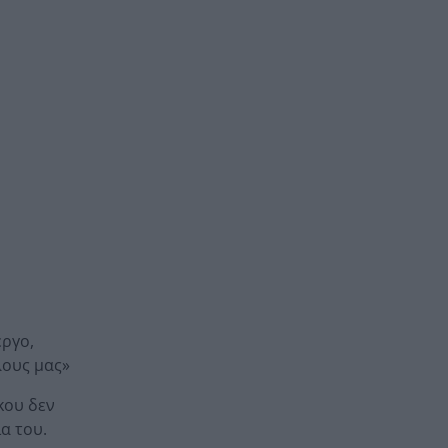
έργο,
λους μας»
κου δεν
α του.