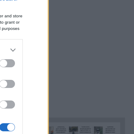
η πλατεία Ολγας – Πότε θα
οτροφίας
είναι έτοιμη ΦΩΤΟ
er and store
to grant or
Κόρινθος: Έσπασε την
14:54
ed purposes
τζαμαρία με πλάκα
πεζοδρομίου ΒΙΝΤΕΟ
Ηράκλειο: 55χρονος έχασε
14:46
100.000 ευρώ σε διαδικτυακή
επενδυτική απάτη
Καλάβρυτα: Πέντε ημέρες
14:38
γεμάτες πολιτισμό με
κορυφαία συναυλία
Πρωτοψάλτη – Πορτοκάλογλου
Μυστράς: «Μετανιωμένος ο
14:26
55χρονος που έκρυβε τον
πατέρα του στον καταψύκτη»
λέει ο δικηγόρος του