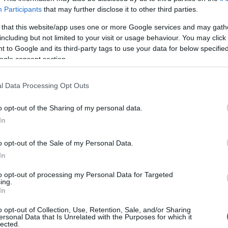
τα της υπαίθρου και τη συνέχιση της παραδοσιακής κτην
Participants
that may further disclose it to other third parties.
 να προχωρήσει άμεσα στις απαραίτητες παρεμβάσεις.
 that this website/app uses one or more Google services and may gath
including but not limited to your visit or usage behaviour. You may click 
 το δίκτυο φωτεινής σηματοδότησης
 to Google and its third-party tags to use your data for below specifi
ogle consent section.
l Data Processing Opt Outs
o opt-out of the Sharing of my personal data.
In
o opt-out of the Sale of my Personal Data.
In
to opt-out of processing my Personal Data for Targeted
ing.
In
o opt-out of Collection, Use, Retention, Sale, and/or Sharing
ersonal Data that Is Unrelated with the Purposes for which it
lected.