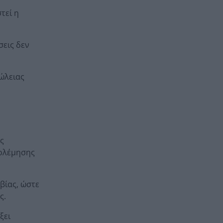
τεί η
σεις δεν
ώλειας
ς
πολέμησης
βίας, ώστε
ς.
ξει