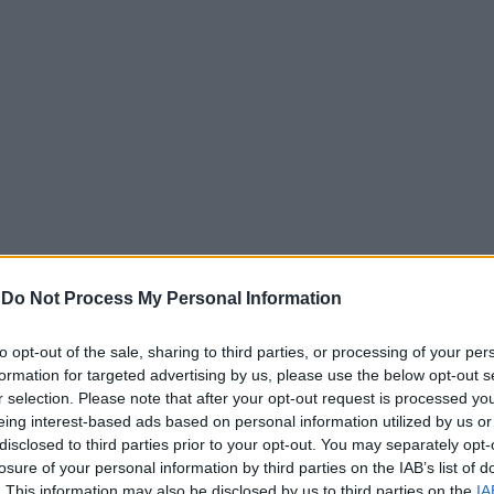
-
Do Not Process My Personal Information
πιπτώσεις που έχουν προκαλέσει τα περιοριστικά μέτρα σ
αι συγκεκριμένα αιτήματα, όπως η επέκταση των ενισχύσε
to opt-out of the sale, sharing to third parties, or processing of your per
ιοριστικών μέτρων, η αποζημίωση για την απώλεια εισοδή
formation for targeted advertising by us, please use the below opt-out s
 κτηνοτρόφων. Ταυτόχρονα, αναδεικνύεται η αναγκαιότητ
r selection. Please note that after your opt-out request is processed y
ων εκτροφών και η εξεύρεση λύσης για τη μετακίνηση των
eing interest-based ads based on personal information utilized by us or
περιοχές κατά τη θερινή περίοδο.
disclosed to third parties prior to your opt-out. You may separately opt-
losure of your personal information by third parties on the IAB’s list of
ν κτηνοτρόφων αποτελεί προϋπόθεση για τη διατήρηση της
. This information may also be disclosed by us to third parties on the
IA