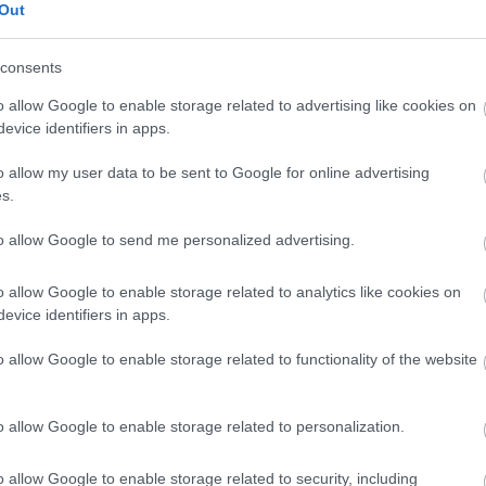
Out
consents
o allow Google to enable storage related to advertising like cookies on
Περιφέρεια Δυτικής Ελλάδας έχει πληγεί ιδιαίτερα από την
evice identifiers in apps.
εί στο πλαίσιο της αντιμετώπισης της εξάπλωσης του νοσ
ίς επαγγελματική δραστηριότητα για μεγάλο χρονικό διά
o allow my user data to be sent to Google for online advertising
s.
τή την περίοδο, έχει εφαρμόσει όλα τα προβλεπόμενα μέτρα
αίτητους πόρους, προσωπικό και οικονομικά
to allow Google to send me personalized advertising.
ίπλα στους κτηνοτρόφους, αναδεικνύοντας τα προβλήματα
o allow Google to enable storage related to analytics like cookies on
evice identifiers in apps.
πικής κοινωνίας.
o allow Google to enable storage related to functionality of the website
τα για τα οποία το Υπουργείο ανταποκρίθηκε ουσιαστικά, 
των κτηνοτρόφων, η αναπλήρωση του χαμένου εισοδήματος
υ εγκλεισμού των ζώων, καθώς και η διασφάλιση του ακα
o allow Google to enable storage related to personalization.
o allow Google to enable storage related to security, including