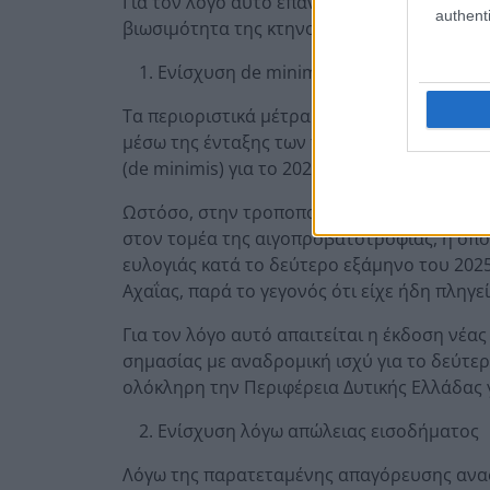
Για τον λόγο αυτό επανερχόμαστε σε ορισμ
authenti
βιωσιμότητα της κτηνοτροφίας στην περιοχ
Ενίσχυση de minimis λόγω αυξημένου
Τα περιοριστικά μέτρα οδήγησαν σε σημαντ
μέσω της ένταξης των περισσότερων περιοχ
(de minimis) για το 2024 και το πρώτο εξάμ
Ωστόσο, στην τροποποίηση της υπ’ αριθμ. 
στον τομέα της αιγοπροβατοτροφίας, η οπο
ευλογιάς κατά το δεύτερο εξάμηνο του 202
Αχαΐας, παρά το γεγονός ότι είχε ήδη πληγ
Για τον λόγο αυτό απαιτείται η έκδοση νέα
σημασίας με αναδρομική ισχύ για το δεύτερ
ολόκληρη την Περιφέρεια Δυτικής Ελλάδας 
Ενίσχυση λόγω απώλειας εισοδήματος
Λόγω της παρατεταμένης απαγόρευσης ανα