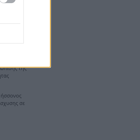
όλω τη
προδιαγραφών και δηλώσεις
συμμετοχής
Ενεργειακές επενδύσεις άνω
13:45
του 1 δισ. ευρώ μέσω της νέας
κε εν μέρει
ρήτρας διαφυγής – Το σχέδιο
ς σημασίας
της Ελλάδας έως το 2028
Όταν η «μάχη με το βαθύ
13:41
σημασίας
κράτος» ξεκινά μετά από επτά
τώπισης της
χρόνια διακυβέρνησης
ητας
ς ήσσονος
ίσχυσης σε