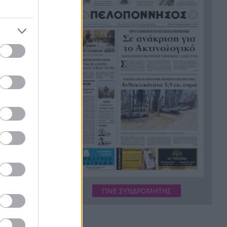
Το μυστήριο με τον
14:15
Μοτζτάμπα Χαμενεΐ: Η
«σκοτεινή» συνάντηση με τον
πρόεδρο του Ιράν που
φουντώνει τα σενάρια
 ευλογιά των
ήματος και
Υπόθεση δολοφονίας
14:10
στημα.
Ελίζαμπεθ Ρος:
Προφυλακίστηκε ο 28χρονος
 και τις
Αφγανός – Η κατάθεση της
συζύγου του που «φώτισε» τις
έρευνες
Μητσοτάκης: Στο επίκεντρο η
13:56
βιομηχανία – Νέο σχέδιο με
επενδύσεις, ενέργεια και
όπως η
μεταποίηση
, η
ΓΙΝΕ ΣΥΝΔΡΟΜΗΤΗΣ
τάσχετου
5ο Νυχτερινός Ημιμαραθώνιος
13:55
«Φάνης Τσιμιγκάτος»:
Επιλογές υψηλών