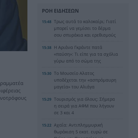
ΡΟΗ ΕΙΔΗΣΕΩΝ
Τρως αυτά το καλοκαίρι; Γιατί
15:48
μπορεί να γεμίσει το δέρμα
σου σπυράκια και ερεθισμούς
Η Αριάνα Γκράντε πατά
15:38
«παύση»: Τι είπε για τα σχόλια
γύρω από το σώμα της
Το Μουσείο Αλατος
15:30
υποδέχεται την «ασπρόμαυρη
 Γραμματέα
μαγεία» του Αλιάγα
ιφέρειας
τηνοτρόφους
Τουρισμός για όλους: Σήμερα
15:29
η σειρά για ΑΦΜ που λήγουν
σε 3 και 4
Αχαΐα: Αντιπλημμυρική
15:22
θωράκιση 5 εκατ. ευρώ σε