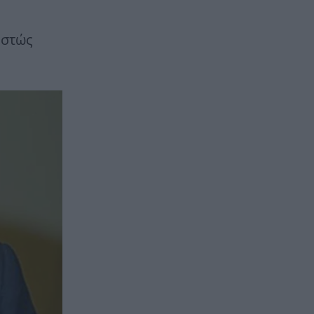
εστώς