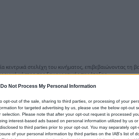
α κεντρικά στελέχη του κινήματος, επιβεβαιώνοντας τη 
χρονικό κάστρο της δημοκρατικής παράταξης.
-
Do Not Process My Personal Information
πιτροπής Ιωάννης Βαρδακαστάνης.
Ηρακλής Δρούλιας.
to opt-out of the sale, sharing to third parties, or processing of your per
formation for targeted advertising by us, please use the below opt-out s
ρώην Πρωθυπουργός, Γιώργος Παπανδρέου.
r selection. Please note that after your opt-out request is processed y
ερίνα Σολωμού
eing interest-based ads based on personal information utilized by us or
disclosed to third parties prior to your opt-out. You may separately opt-
Καθοριστική ήταν η παρουσία στελεχών του Περιφερειακ
losure of your personal information by third parties on the IAB’s list of
τις παρεμβάσεις τους συνέβαλαν στον συντονισμό της συζ