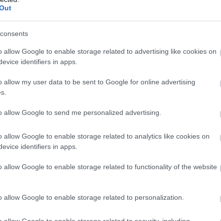
Out
consents
o allow Google to enable storage related to advertising like cookies on
evice identifiers in apps.
 υπογράμμισε την ιστορική αναγκαιότητα για ένα ισχυρό,
ροοδευτική εναλλακτική πρόταση διακυβέρνησης απέναντι
o allow my user data to be sent to Google for online advertising
s.
ωντανό και γόνιμο διάλογο, καθώς τα στελέχη και οι φίλοι
to allow Google to send me personalized advertising.
ν τον λόγο, καταθέτοντας συγκεκριμένες προτάσεις για τ
τοπικής αυτοδιοίκησης και την αντιμετώπιση των καθημερι
o allow Google to enable storage related to analytics like cookies on
.
evice identifiers in apps.
ταν η απόφαση για πλήρη πολιτική κινητοποίηση. Το ΠΑΣ
o allow Google to enable storage related to functionality of the website
μο να πρωταγωνιστήσει σε αυτόν τον νέο κύκλο εξωστρέφει
τταρο δημοκρατικού διαλόγου και ανασύνταξης των δυνάμ
o allow Google to enable storage related to personalization.
ην Πάτρα ήταν σαφές και ηχηρό: Το ΠΑΣΟΚ επιστρέφει δυ
ωτική δομή και τη βάση του στην πρώτη γραμμή της πολιτι
o allow Google to enable storage related to security, including