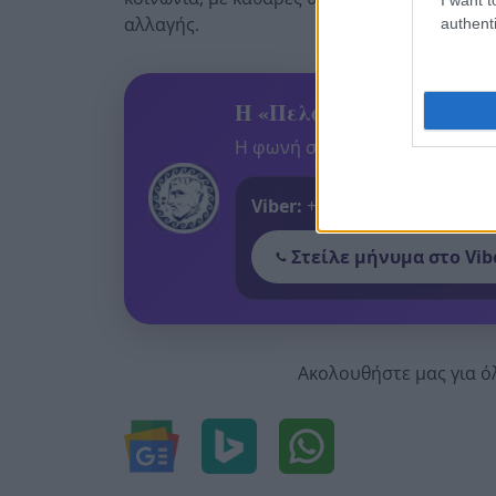
αλλαγής.
authenti
Η «Πελοπόννησος» και το
Η φωνή σου έχει δύναμη – στεί
Viber:
+306909196125
Στείλε μήνυμα στο Vib
Ακολουθήστε μας για ό