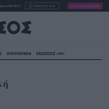
nisos FM 103.9
Ακούστε Live
Online Εφημερίδα
Σ
ΟΙΚΟΝΟΜΙΑ
ΕΚΔΟΣΕΙΣ «Π»
κή