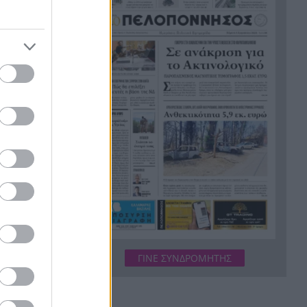
εργασίες τους
Το τελευταίο «αντίο» στην
20:36
τελετή αποτέφρωσης του
συντονιστή που σκοτώθηκε
μετά τη σύγκρουση
 αυτόνομο
ελικοπτέρων στην Ψάθα,
 στη
ΦΩΤΟ
Στιγμές αγωνίας και θρίλερ
20:24
 του
στο Αίγιο: Οδηγός λεωφορείου
ην
έχασε τις αισθήσεις του και τη
νών
ζωή του! ΦΩΤΟ
Κόκκινα τα 118 κτίρια στις 325
20:12
αυτοψίες των πληγεισών
ΟΚ στην
περιοχών από τις
ας,
καταστροφικές πυρκαγιές
ΓΙΝΕ ΣΥΝΔΡΟΜΗΤΗΣ
εών μας.
Η ανακοίνωση της ΕΑΠ για
20:00
ναμικά στην
Βασιλάκο και Μαμάση
κής