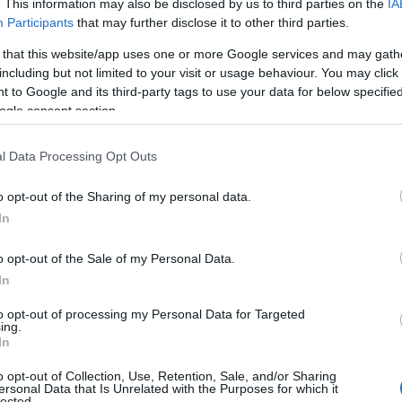
. This information may also be disclosed by us to third parties on the
IA
χών, εκπροσώπων των παραγωγικών φορέων και της νεολαία
Participants
that may further disclose it to other third parties.
 that this website/app uses one or more Google services and may gath
 διεξοδικά τα οργανωτικά ζητήματα που αφορούν τη δομή
including but not limited to your visit or usage behaviour. You may click 
ατος στην περιφέρεια.
 to Google and its third-party tags to use your data for below specifi
ogle consent section.
ουσίασαν το σαφές χρονοδιάγραμμα και τις κατευθυντήρι
νων, τονίζοντας την ανάγκη για μια ανοιχτή, συμμετοχική 
l Data Processing Opt Outs
 ηγεσία.
o opt-out of the Sharing of my personal data.
In
o opt-out of the Sale of my Personal Data.
In
to opt-out of processing my Personal Data for Targeted
ing.
In
o opt-out of Collection, Use, Retention, Sale, and/or Sharing
ersonal Data that Is Unrelated with the Purposes for which it
lected.