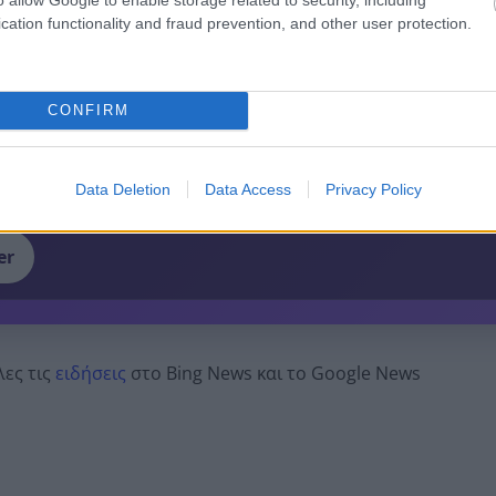
cation functionality and fraud prevention, and other user protection.
 pelop.gr σε ανοιχτή γραμμή με τον Πολίτη
CONFIRM
λε παράπονα, καταγγελίες ή ιδέες για τη γειτονιά σου.
Data Deletion
Data Access
Privacy Policy
er
λες τις
ειδήσεις
στο Bing News και το Google News