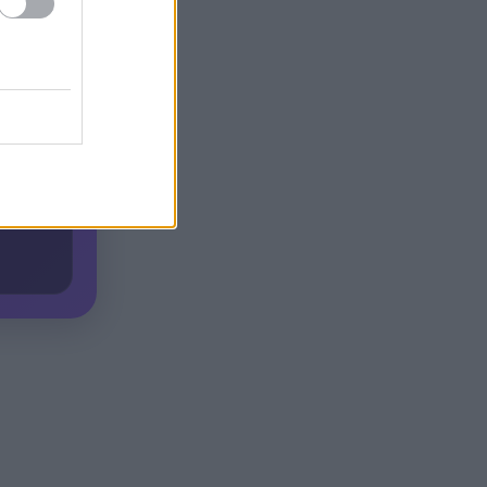
Γιατί οδηγήθηκαν στη φυλακή
19:48
οι οι δύο Ινδοί, που
κατηγορούνται για τη
δολοφονία του 58χρονου
ψυχολόγου στο Ναύπλιο,
ΒΙΝΤΕΟ