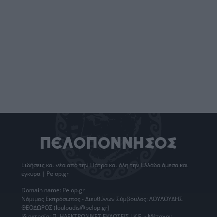
Ειδήσεις
και νέα από την
Πάτρα
και όλη την Ελλάδα άμεσα και
έγκυρα | Pelop.gr
Domain name: Pelop.gr
Νόμιμος Εκπρόσωπος - Διευθύνων Σύμβουλος: ΛΟΥΛΟΥΔΗΣ
ΘΕΟΔΩΡΟΣ (louloudis@pelop.gr)
Ιδιοκτησία: Π. ΗΛΕΚΤΡΟΝΙΚΕΣ ΕΚΔΟΣΕΙΣ Ι.Κ.Ε. - Μέτοχοι: