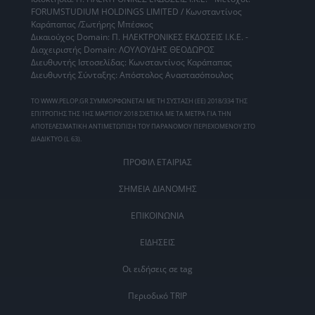
FORUMSTUDIUM HOLDINGS LIMITED / Κωνσταντίνος
Καράπαπας /Σωτήρης Μπέσκος
Δικαιούχος Domain: Π. ΗΛΕΚΤΡΟΝΙΚΕΣ ΕΚΔΟΣΕΙΣ Ι.Κ.Ε. -
Διαχειριστής Domain: ΛΟΥΛΟΥΔΗΣ ΘΕΟΔΩΡΟΣ
Διευθυντής Ιστοσελίδας: Κωνσταντίνος Καράπαπας
Διευθυντής Σύνταξης: Απόστολος Αναστασόπουλος
ΤΟ WWW.PELOP.GR ΣΥΜΜΟΡΦΩΝΕΤΑΙ ΜΕ ΤΗ ΣΥΣΤΑΣΗ (ΕΕ) 2018/334 ΤΗΣ
ΕΠΙΤΡΟΠΗΣ ΤΗΣ 1ΗΣ ΜΑΡΤΙΟΥ 2018 ΣΧΕΤΙΚΑ ΜΕ ΤΑ ΜΕΤΡΑ ΓΙΑ ΤΗΝ
ΑΠΟΤΕΛΕΣΜΑΤΙΚΗ ΑΝΤΙΜΕΤΩΠΙΣΗ ΤΟΥ ΠΑΡΑΝΟΜΟΥ ΠΕΡΙΕΧΟΜΕΝΟΥ ΣΤΟ
ΔΙΑΔΙΚΤΥΟ (L 63).
ΠΡΟΦΙΛ ΕΤΑΙΡΙΑΣ
ΣΗΜΕΙΑ ΔΙΑΝΟΜΗΣ
ΕΠΙΚΟΙΝΩΝΙΑ
ΕΙΔΗΣΕΙΣ
Οι ειδήσεις σε tag
Περιοδικό TRIP