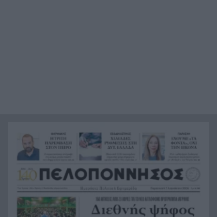
ΔΕΥΑΠ: Διακοπή υδροδότησης το Σάββατο στην
14:26
Παραλία Πατρών λόγω εργασιών
Ευρωλίγκα μπάσκετ: Με υπερ-ρόστερ οι δύο
14:18
ελληνικές ομάδες
Η εμπειρία της Δυτικής Ελλάδας για την
14:18
κλιματική κρίση και τη Δημόσια Υγεία
παρουσιάστηκε στις ΗΠΑ
Πως έπιασαν στη Γερμανία τον 31χρονο που
14:13
αναζητούνταν για τρεις δολοφονίες
«Βροχή» στην Πάτρα: Αγιο είχε ένας άνδρας που
14:00
έπεσαν πάνω του σοβάδες στην οδό Κορίνθου
Σέρρες: Πήγαιναν στη δουλειά και δεν έφτασαν
13:52
ποτέ η μητέρα και 21χρονος γιος που
σκοτώθηκαν σε τροχαίο
ΣΕΦ: Ακυρώθηκε ο διαγωνισμός για την
13:44
ενεργειακή αναβάθμιση – Νέα διαδικασία στις