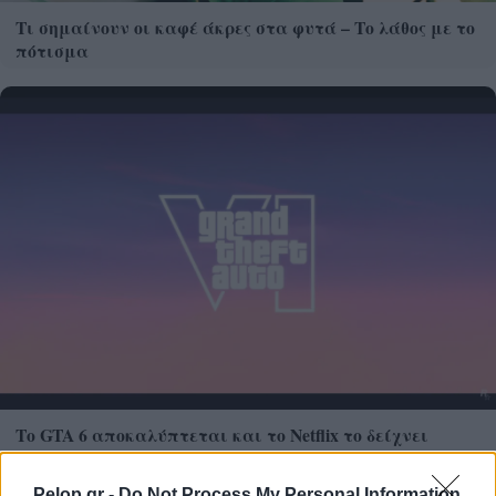
Τι σημαίνουν οι καφέ άκρες στα φυτά – Το λάθος με το
πότισμα
Το GTA 6 αποκαλύπτεται και το Netflix το δείχνει
πρώτο
Pelop.gr -
Do Not Process My Personal Information