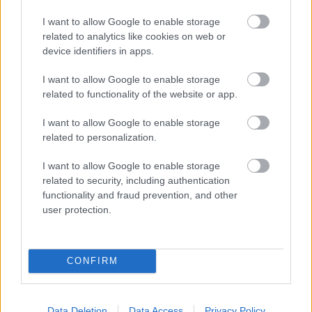
I want to allow Google to enable storage
related to analytics like cookies on web or
device identifiers in apps.
I want to allow Google to enable storage
related to functionality of the website or app.
Το «ντόνατ» της OpenAI: Όλα όσα ξέρουμε για την
πρώτη της συσκευή με υπογραφή Jony Ive
I want to allow Google to enable storage
related to personalization.
I want to allow Google to enable storage
related to security, including authentication
functionality and fraud prevention, and other
user protection.
CONFIRM
Data Deletion
Data Access
Privacy Policy