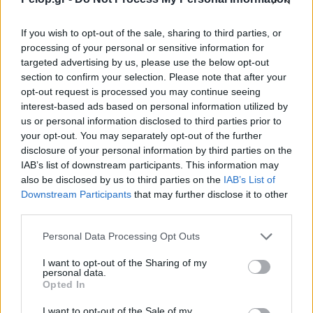
If you wish to opt-out of the sale, sharing to third parties, or
processing of your personal or sensitive information for
targeted advertising by us, please use the below opt-out
section to confirm your selection. Please note that after your
opt-out request is processed you may continue seeing
interest-based ads based on personal information utilized by
us or personal information disclosed to third parties prior to
your opt-out. You may separately opt-out of the further
disclosure of your personal information by third parties on the
IAB’s list of downstream participants. This information may
also be disclosed by us to third parties on the
IAB’s List of
Downstream Participants
that may further disclose it to other
third parties.
Το «Πλήρωμα 94» στο Καρναβάλι του Κότορ, στο
Please note that this website/app uses one or more Google
Μαυροβούνιο ΦΩΤΟ
Personal Data Processing Opt Outs
services and may gather and store information including but
not limited to your visit or usage behaviour. You may click to
I want to opt-out of the Sharing of my
personal data.
grant or deny consent to Google and its third-party tags to
Opted In
use your data for below specified purposes in below Google
consent section.
I want to opt-out of the Sale of my