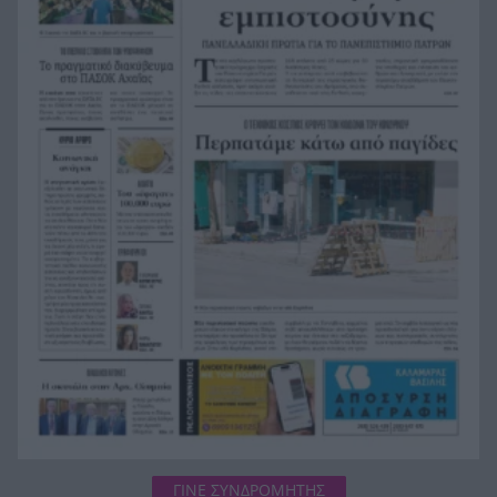
10 Σεπτεμβρίου
myAGRO: Νέα εποχή στις αγροτικές ενισχύσεις –
13:36
Οι αλλαγές στις αιτήσεις του 2026
Το ξεχωριστό μήνυμα της Δράκου για το
13:28
Ευρωπαϊκό πρωτάθλημα στο Παρίσι
Πάτρα: Διανομή 22 τόνων τροφής για αδέσποτα
13:23
ζώα από τον Δήμο – Ικανοποιούνται 438
αιτήματα
Το «Πλήρωμα 94» στο Καρναβάλι του Κότορ, στο
13:16
Μαυροβούνιο
ΓΙΝΕ ΣΥΝΔΡΟΜΗΤΗΣ