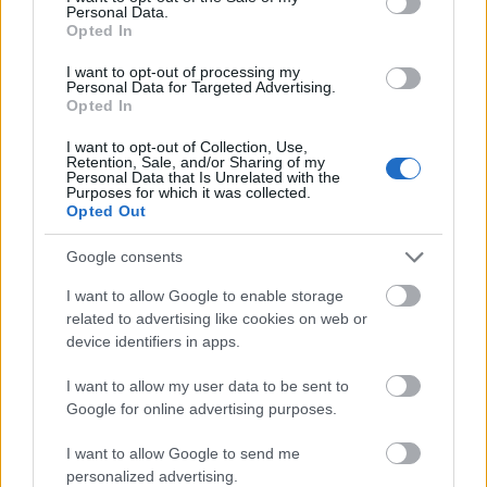
Personal Data.
Opted In
I want to opt-out of processing my
Personal Data for Targeted Advertising.
Opted In
I want to opt-out of Collection, Use,
Retention, Sale, and/or Sharing of my
Personal Data that Is Unrelated with the
Purposes for which it was collected.
Opted Out
Google consents
«Φίλτρο» της ΑΑΔΕ στις τραπεζικές καταθέσεις: Πότε
το χαρτζιλίκι και οι αναλήψεις θεωρούνται κρυφή
I want to allow Google to enable storage
δωρεά
related to advertising like cookies on web or
device identifiers in apps.
I want to allow my user data to be sent to
Google for online advertising purposes.
I want to allow Google to send me
personalized advertising.