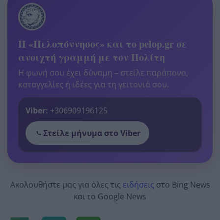
Η «Πελοπόννησος» και το pelop.gr σε
ανοιχτή γραμμή με τον Πολίτη
Η φωνή σου έχει δύναμη – στείλε παράπονα,
καταγγελίες ή ιδέες για τη γειτονιά σου.
Viber:
+306909196125
Στείλε μήνυμα στο Viber
Ακολουθήστε μας για όλες τις
ειδήσεις
στο Bing News
και το Google News