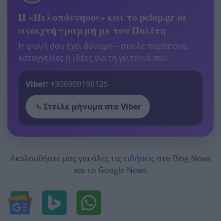
Η «Πελοπόννησος» και το pelop.gr σε
ανοιχτή γραμμή με τον Πολίτη
Η φωνή σου έχει δύναμη – στείλε παράπονα,
καταγγελίες ή ιδέες για τη γειτονιά σου.
Viber:
+306909196125
Στείλε μήνυμα στο Viber
Ακολουθήστε μας για όλες τις
ειδήσεις
στο Bing News
και το Google News