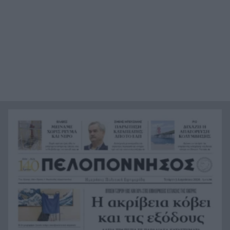
Οι ξηροί καρποί που αξίζει να βάλεις στη
22:06
διατροφή σου αν θέλεις να επενδύσεις στη
μακροζωία
Ηλεκτρική διασύνδεση Ελλάδας – Κύπρου:
21:53
Μπήκε η Meridiam στο έργο του ΑΔΜΗΕ
Η Σκόπελος στους κορυφαίους
21:45
κινηματογραφικούς προορισμούς της Μεσογείου
Πώς το φαγόπυρο μπορεί να συμβάλει στον
21:37
έλεγχο του βάρους
Συναγερμός στη Βόρεια Καρολίνα: Πολλοί νεκροί
21:27
σε μαζικούς πυροβολισμούς
Κέρκυρα: Ο κρυμμένος «σκουπιδότοπος» κάτω
21:20
από τη θάλασσα, συγκλονιστικές υποβρύχιες
εικόνες
Το απόλυτο summer roadtrip από την άγρια
21:12