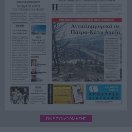
Μάνη στην καστροπολιτεία της Μονεμβασίας
Σύμη: Εντοπίστηκε σορός άνδρα στον Πανορμίτη
21:02
– Πιθανότατα ανήκει στον αγνοούμενο Γερμανό
τουρίστα
Συμφωνία Ιράν – Ομάν για νέα ναυτιλιακή
20:51
διαδρομή στα Στενά του Ορμούζ
ΓΙΝΕ ΣΥΝΔΡΟΜΗΤΗΣ