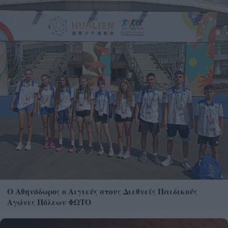
Ο Αθηνόδωρος ο Αιγιεύς στους Διεθνείς Παιδικούς
Αγώνες Πόλεων ΦΩΤΟ