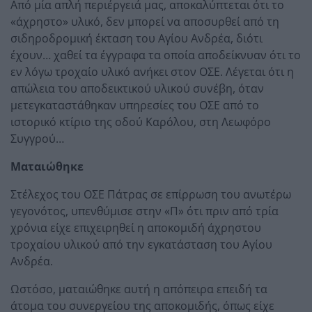
Από μία απλή περιέργειά μας, αποκαλύπτεται ότι το
«άχρηστο» υλικό, δεν μπορεί να αποσυρθεί από τη
σιδηροδρομική έκταση του Αγίου Ανδρέα, διότι
έχουν… χαθεί τα έγγραφα τα οποία αποδείκνυαν ότι το
εν λόγω τροχαίο υλικό ανήκει στον ΟΣΕ. Λέγεται ότι η
απώλεια του αποδεικτικού υλικού συνέβη, όταν
μετεγκαταστάθηκαν υπηρεσίες του ΟΣΕ από το
ιστορικό κτίριο της οδού Καρόλου, στη Λεωφόρο
Συγγρού…
Ματαιώθηκε
Στέλεχος του ΟΣΕ Πάτρας σε επίρρωση του ανωτέρω
γεγονότος, υπενθύμισε στην «Π» ότι πριν από τρία
χρόνια είχε επιχειρηθεί η αποκομιδή άχρηστου
τροχαίου υλικού από την εγκατάσταση του Αγίου
Ανδρέα.
Ωστόσο, ματαιώθηκε αυτή η απόπειρα επειδή τα
άτομα του συνεργείου της αποκομιδής, όπως είχε