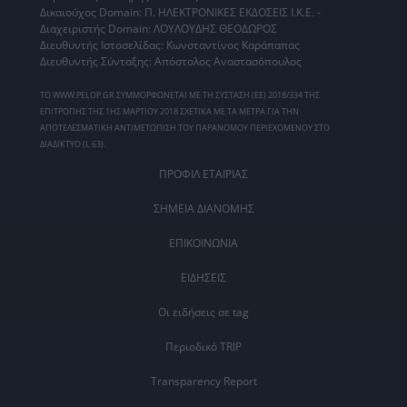
Δικαιούχος Domain: Π. ΗΛΕΚΤΡΟΝΙΚΕΣ ΕΚΔΟΣΕΙΣ Ι.Κ.Ε. -
Διαχειριστής Domain: ΛΟΥΛΟΥΔΗΣ ΘΕΟΔΩΡΟΣ
Διευθυντής Ιστοσελίδας: Κωνσταντίνος Καράπαπας
Διευθυντής Σύνταξης: Απόστολος Αναστασόπουλος
ΤΟ WWW.PELOP.GR ΣΥΜΜΟΡΦΩΝΕΤΑΙ ΜΕ ΤΗ ΣΥΣΤΑΣΗ (ΕΕ) 2018/334 ΤΗΣ
ΕΠΙΤΡΟΠΗΣ ΤΗΣ 1ΗΣ ΜΑΡΤΙΟΥ 2018 ΣΧΕΤΙΚΑ ΜΕ ΤΑ ΜΕΤΡΑ ΓΙΑ ΤΗΝ
ΑΠΟΤΕΛΕΣΜΑΤΙΚΗ ΑΝΤΙΜΕΤΩΠΙΣΗ ΤΟΥ ΠΑΡΑΝΟΜΟΥ ΠΕΡΙΕΧΟΜΕΝΟΥ ΣΤΟ
ΔΙΑΔΙΚΤΥΟ (L 63).
ΠΡΟΦΙΛ ΕΤΑΙΡΙΑΣ
ΣΗΜΕΙΑ ΔΙΑΝΟΜΗΣ
ΕΠΙΚΟΙΝΩΝΙΑ
ΕΙΔΗΣΕΙΣ
Οι ειδήσεις σε tag
Περιοδικό TRIP
Transparency Report