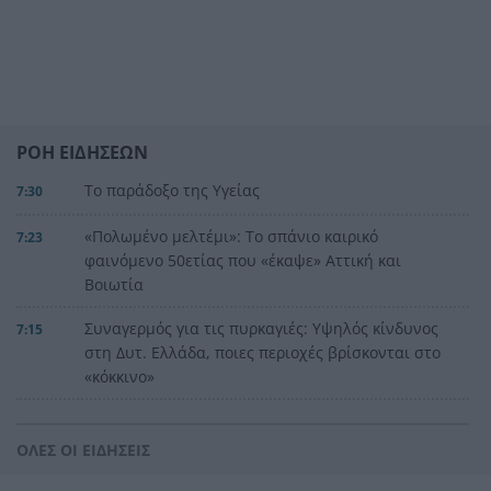
ΡΟΗ ΕΙΔΗΣΕΩΝ
Το παράδοξο της Υγείας
7:30
«Πολωμένο μελτέμι»: Το σπάνιο καιρικό
7:23
φαινόμενο 50ετίας που «έκαψε» Αττική και
Βοιωτία
Συναγερμός για τις πυρκαγιές: Υψηλός κίνδυνος
7:15
στη Δυτ. Ελλάδα, ποιες περιοχές βρίσκονται στο
«κόκκινο»
Καιρός: «Ψήνεται» η χώρα με 38άρια – Βοριάδες
7:06
έως 7 μποφόρ και τοπικές καταιγίδες, η
ΟΛΕΣ ΟΙ ΕΙΔΗΣΕΙΣ
πρόγνωση για την Πάτρα