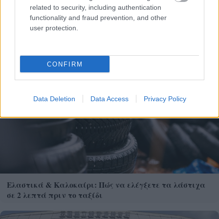
Μετάλλιο για τον Γυμναστικό Σύλλογο Δύμης στο
related to security, including authentication
Πανελλήνιο Πρωτάθλημα Πίστας
functionality and fraud prevention, and other
user protection.
CONFIRM
Data Deletion
Data Access
Privacy Policy
Ελαστικά & Καλοκαίρι: Πώς να ελέγξετε τα λάστιχα
σε 2 λεπτά πριν το ταξίδι