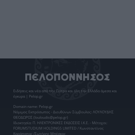
Ειδήσεις
και νέα από την
Πάτρα
και όλη την Ελλάδα άμεσα και
έγκυρα | Pelop.gr
Domain name: Pelop.gr
Νόμιμος Εκπρόσωπος - Διευθύνων Σύμβουλος: ΛΟΥΛΟΥΔΗΣ
ΘΕΟΔΩΡΟΣ (louloudis@pelop.gr)
Ιδιοκτησία: Π. ΗΛΕΚΤΡΟΝΙΚΕΣ ΕΚΔΟΣΕΙΣ Ι.Κ.Ε. - Μέτοχοι:
FORUMSTUDIUM HOLDINGS LIMITED / Κωνσταντίνος
Καράπαπας /Σωτήρης Μπέσκος