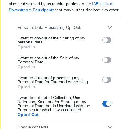
also be disclosed by us to third parties on the
IAB’s List of
Downstream Participants
that may further disclose it to other
third parties.
Please note that this website/app uses one or more Google
Personal Data Processing Opt Outs
services and may gather and store information including but
not limited to your visit or usage behaviour. You may click to
I want to opt-out of the Sharing of my
personal data.
grant or deny consent to Google and its third-party tags to
Opted In
use your data for below specified purposes in below Google
Θηλασμός: Το «θαύμα» των πρώτων 1.000 ημερών – Τι
consent section.
συμβαίνει στον εγκέφαλο του μωρού
I want to opt-out of the Sale of my
Personal Data.
Opted In
I want to opt-out of processing my
Personal Data for Targeted Advertising.
Opted In
I want to opt-out of Collection, Use,
Retention, Sale, and/or Sharing of my
Personal Data that Is Unrelated with the
Purposes for which it was collected.
Opted Out
Google consents