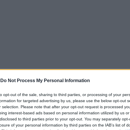
-
Do Not Process My Personal Information
χθούν το προσεχές Σάββατο 13 Ιουνίου, από τις 10 το πρωί
to opt-out of the sale, sharing to third parties, or processing of your per
formation for targeted advertising by us, please use the below opt-out s
 Επιμελητηρίου Ελλάδας – Παράρτημα Δυτικής Ελλάδος (Τρ
r selection. Please note that after your opt-out request is processed y
αι να εκλέξουν εκ νέου Επικεφαλής, Γραμματέα, πενταμελή
eing interest-based ads based on personal information utilized by us or
πή. Δικαίωμα ψήφου έχουν τα μέλη που έχουν εγγραφεί στ
disclosed to third parties prior to your opt-out. You may separately opt-
ταμειακώς τακτοποιημένα και για το έτος 2025 -όσα μέλη έχ
losure of your personal information by third parties on the IAB’s list of
 τις τακτοποιήσουν την ημέρα των εκλογών.