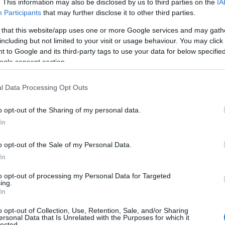
. This information may also be disclosed by us to third parties on the
IA
Participants
that may further disclose it to other third parties.
 that this website/app uses one or more Google services and may gath
 είναι ο νυν Πρόεδρος του σπιράλ Πέτρος Ψωμάς
including but not limited to your visit or usage behaviour. You may click 
 to Google and its third-party tags to use your data for below specifi
είναι ο νυν Γραμματέας Ανδρέας Κοσμάτος και ο Νίκος Κοτ
ogle consent section.
ναι -κατ’ αλφαβητική σειρά- οι: Γιώργος Αγγελόπουλος, Χαρ
l Data Processing Opt Outs
Ηλιόπουλος, Δημήτρης Καλλές, Μαρία Μπέλμπα, Γιώργος Σερ
οπούλου
o opt-out of the Sharing of my personal data.
In
o opt-out of the Sale of my Personal Data.
In
to opt-out of processing my Personal Data for Targeted
ing.
In
o opt-out of Collection, Use, Retention, Sale, and/or Sharing
ersonal Data that Is Unrelated with the Purposes for which it
lected.