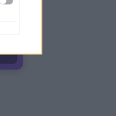
Αχαΐα: Αντιπλημμυρική
15:22
θωράκιση 5 εκατ. ευρώ σε
Πείρο και Παραπείρο με
υπογραφή Φαρμάκη