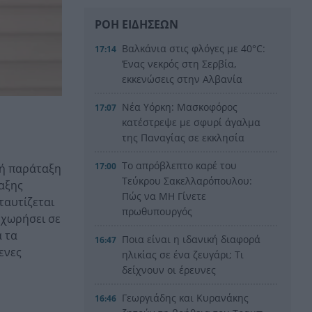
ΡΟΗ ΕΙΔΗΣΕΩΝ
Βαλκάνια στις φλόγες με 40°C:
17:14
Ένας νεκρός στη Σερβία,
εκκενώσεις στην Αλβανία
Νέα Υόρκη: Μασκοφόρος
17:07
κατέστρεψε με σφυρί άγαλμα
της Παναγίας σε εκκλησία
Το απρόβλεπτο καρέ του
17:00
κή παράταξη
Τεύκρου Σακελλαρόπουλου:
ταξης
Πώς να ΜΗ Γίνετε
ταυτίζεται
πρωθυπουργός
οχωρήσει σε
ά τα
Ποια είναι η ιδανική διαφορά
16:47
ενες
ηλικίας σε ένα ζευγάρι; Τι
δείχνουν οι έρευνες
Γεωργιάδης και Κυρανάκης
16:46