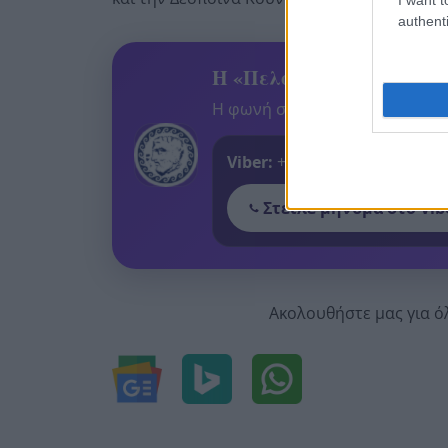
authenti
Η «Πελοπόννησος» και το
Η φωνή σου έχει δύναμη – στεί
Viber:
+306909196125
Στείλε μήνυμα στο Vib
Ακολουθήστε μας για ό