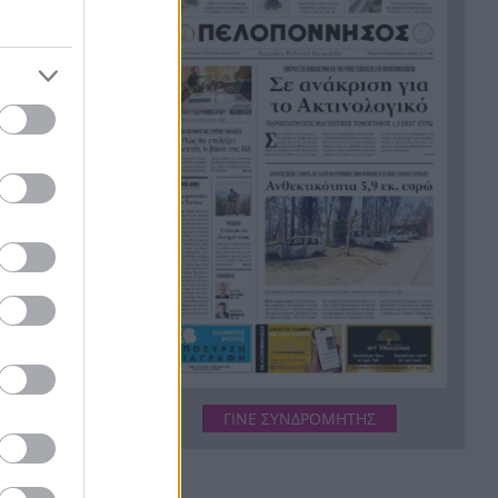
Ξεμπλοκάρει η επανέναρξη
16:00
του Οδοντωτού; Θα
απαιτηθούν έργα άνω των 5
εκατ. ευρώ
Τρως αυτά το καλοκαίρι; Γιατί
15:48
μπορεί να γεμίσει το δέρμα
σου σπυράκια και ερεθισμούς
υμμετοχής
Η Αριάνα Γκράντε πατά
15:38
η όλων μας
«παύση»: Τι είπε για τα σχόλια
ο την
γύρω από το σώμα της
κκίνηση από
Το Μουσείο Αλατος
ής της
15:30
υποδέχεται την «ασπρόμαυρη
μαγεία» του Αλιάγα
ο
ΓΙΝΕ ΣΥΝΔΡΟΜΗΤΗΣ
Τουρισμός για όλους: Σήμερα
15:29
μερώνει η
η σειρά για ΑΦΜ που λήγουν
(Γραμματέα)
σε 3 και 4