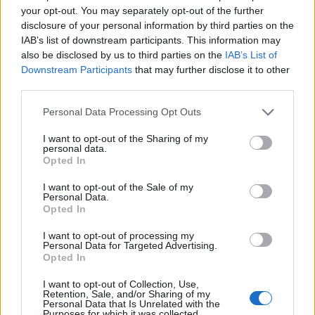
your opt-out. You may separately opt-out of the further
disclosure of your personal information by third parties on the
IAB’s list of downstream participants. This information may
also be disclosed by us to third parties on the
IAB’s List of
Downstream Participants
that may further disclose it to other
third parties.
Please note that this website/app uses one or more Google
Personal Data Processing Opt Outs
services and may gather and store information including but
not limited to your visit or usage behaviour. You may click to
I want to opt-out of the Sharing of my
Χρησιμοποιείς Google passkeys για τους κωδικούς σου;
personal data.
grant or deny consent to Google and its third-party tags to
Και όμως μπορούν να τους κλέψουν
Opted In
use your data for below specified purposes in below Google
consent section.
I want to opt-out of the Sale of my
Personal Data.
Opted In
I want to opt-out of processing my
Personal Data for Targeted Advertising.
Opted In
I want to opt-out of Collection, Use,
Retention, Sale, and/or Sharing of my
Personal Data that Is Unrelated with the
Purposes for which it was collected.