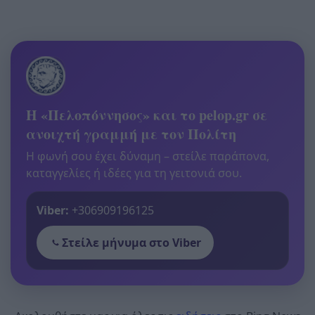
Η «Πελοπόννησος» και το pelop.gr σε
ανοιχτή γραμμή με τον Πολίτη
Η φωνή σου έχει δύναμη – στείλε παράπονα,
καταγγελίες ή ιδέες για τη γειτονιά σου.
Viber:
+306909196125
Στείλε μήνυμα στο Viber