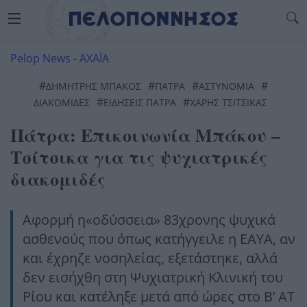
Pelop News
-
ΑΧΑΪΑ
#
#
#
#
ΔΗΜΉΤΡΗΣ ΜΠΆΚΟΣ
ΠΆΤΡΑ
ΑΣΤΥΝΟΜΊΑ
#
#
ΔΙΑΚΟΜΙΔΈΣ
ΕΙΔΗΣΕΙΣ ΠΑΤΡΑ
ΧΑΡΗΣ ΤΣΙΤΣΙΚΑΣ
Πάτρα: Επικοινωνία Μπάκου –
Τσίτσικα για τις ψυχιατρικές
διακομιδές
Αφορμή η«οδύσσεια» 83χρονης ψυχικά
ασθενούς που όπως κατήγγειλε η ΕΑΥΑ, αν
και έχρηζε νοσηλείας, εξετάστηκε, αλλά
δεν εισήχθη στη Ψυχιατρική Κλινική του
Ρίου και κατέληξε μετά από ώρες στο Β’ ΑΤ