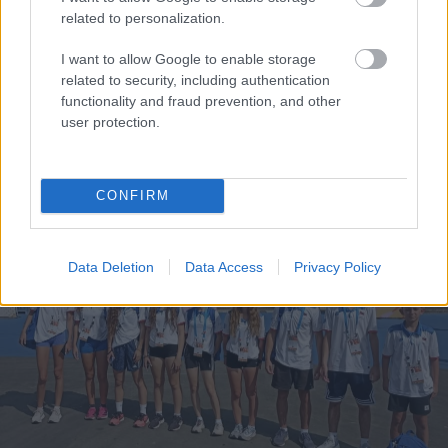
related to personalization.
Ελαστικά & Καλοκαίρι: Πώς να ελέγξετε τα λάστιχα
I want to allow Google to enable storage
σε 2 λεπτά πριν το ταξίδι
related to security, including authentication
functionality and fraud prevention, and other
user protection.
CONFIRM
Data Deletion
Data Access
Privacy Policy