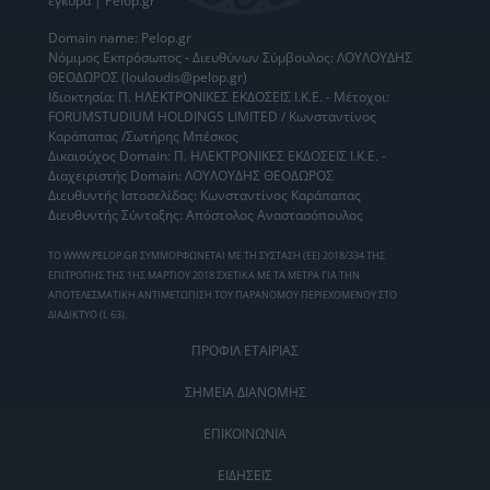
έγκυρα | Pelop.gr
Domain name: Pelop.gr
Νόμιμος Εκπρόσωπος - Διευθύνων Σύμβουλος: ΛΟΥΛΟΥΔΗΣ
ΘΕΟΔΩΡΟΣ (louloudis@pelop.gr)
Ιδιοκτησία: Π. ΗΛΕΚΤΡΟΝΙΚΕΣ ΕΚΔΟΣΕΙΣ Ι.Κ.Ε. - Μέτοχοι:
FORUMSTUDIUM HOLDINGS LIMITED / Κωνσταντίνος
Καράπαπας /Σωτήρης Μπέσκος
Δικαιούχος Domain: Π. ΗΛΕΚΤΡΟΝΙΚΕΣ ΕΚΔΟΣΕΙΣ Ι.Κ.Ε. -
Διαχειριστής Domain: ΛΟΥΛΟΥΔΗΣ ΘΕΟΔΩΡΟΣ
Διευθυντής Ιστοσελίδας: Κωνσταντίνος Καράπαπας
Διευθυντής Σύνταξης: Απόστολος Αναστασόπουλος
ΤΟ WWW.PELOP.GR ΣΥΜΜΟΡΦΩΝΕΤΑΙ ΜΕ ΤΗ ΣΥΣΤΑΣΗ (ΕΕ) 2018/334 ΤΗΣ
ΕΠΙΤΡΟΠΗΣ ΤΗΣ 1ΗΣ ΜΑΡΤΙΟΥ 2018 ΣΧΕΤΙΚΑ ΜΕ ΤΑ ΜΕΤΡΑ ΓΙΑ ΤΗΝ
ΑΠΟΤΕΛΕΣΜΑΤΙΚΗ ΑΝΤΙΜΕΤΩΠΙΣΗ ΤΟΥ ΠΑΡΑΝΟΜΟΥ ΠΕΡΙΕΧΟΜΕΝΟΥ ΣΤΟ
ΔΙΑΔΙΚΤΥΟ (L 63).
ΠΡΟΦΙΛ ΕΤΑΙΡΙΑΣ
ΣΗΜΕΙΑ ΔΙΑΝΟΜΗΣ
ΕΠΙΚΟΙΝΩΝΙΑ
ΕΙΔΗΣΕΙΣ