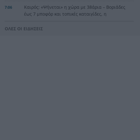
Καιρός: «Ψήνεται» η χώρα με 38άρια – Βοριάδες
7:06
έως 7 μποφόρ και τοπικές καταιγίδες, η
πρόγνωση για την Πάτρα
ΟΛΕΣ ΟΙ ΕΙΔΗΣΕΙΣ
Προσοχή στο πιάτο: Οι τροφές που μπορεί να
23:22
«συγκρουστούν» με φάρμακα
Σύγκρουση ελικοπτέρων στην Ψάθα: Στο
23:05
μικροσκόπιο ο συντονισμός της επιχείρησης
«Φωτιές-ανεμοστρόβιλοι»: Το σπάνιο φαινόμενο
22:53
που κάνει τις πυρκαγιές ακόμη πιο επικίνδυνες
στην Ευρώπη
Ουκρανία: Η αόρατη σύγκρουση της τεχνολογίας
22:45
– Drones, δορυφόροι και AI στην πρώτη γραμμή
Το βραδινό που χορταίνει και βοηθά στον
22:34
έλεγχο του βάρους
Ο Ελληνοκύπριος νομπελίστας Ντέμης
22:23