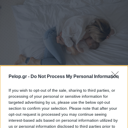
Pelop.gr -
Do Not Process My Personal Information
Θηλασμός: Το «θαύμα» των πρώτων 1.000 ημερών – Τι
If you wish to opt-out of the sale, sharing to third parties, or
συμβαίνει στον εγκέφαλο του μωρού
processing of your personal or sensitive information for
targeted advertising by us, please use the below opt-out
section to confirm your selection. Please note that after your
opt-out request is processed you may continue seeing
interest-based ads based on personal information utilized by
us or personal information disclosed to third parties prior to