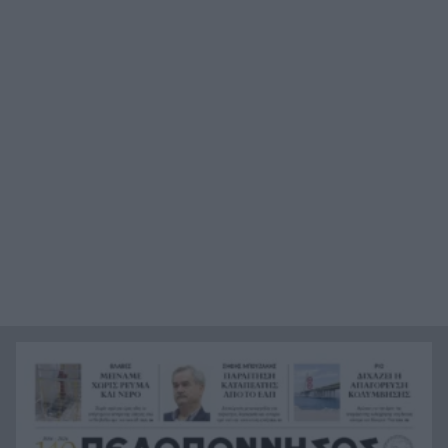
Χασάμπης στο «τιμόνι» της Google AI
HELLENiQ ENERGY: Έως 25 εκατ. ευρώ για έργα
22:15
αποκατάστασης στις πυρόπληκτες περιοχές
Οι ξηροί καρποί που αξίζει να βάλεις στη
22:06
διατροφή σου αν θέλεις να επενδύσεις στη
μακροζωία
Ηλεκτρική διασύνδεση Ελλάδας – Κύπρου:
21:53
Μπήκε η Meridiam στο έργο του ΑΔΜΗΕ
Η Σκόπελος στους κορυφαίους
21:45
κινηματογραφικούς προορισμούς της Μεσογείου
Πώς το φαγόπυρο μπορεί να συμβάλει στον
21:37
έλεγχο του βάρους
Συναγερμός στη Βόρεια Καρολίνα: Πολλοί νεκροί
21:27
σε μαζικούς πυροβολισμούς
Κέρκυρα: Ο κρυμμένος «σκουπιδότοπος» κάτω
21:20