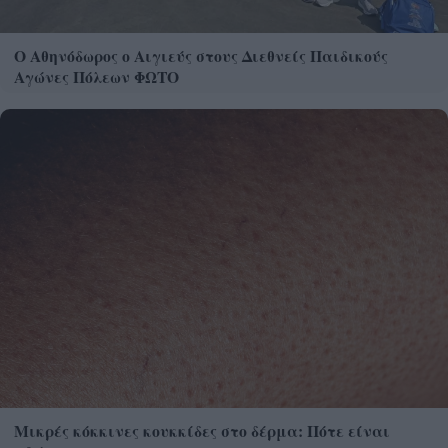
Ο Αθηνόδωρος ο Αιγιεύς στους Διεθνείς Παιδικούς
Αγώνες Πόλεων ΦΩΤΟ
Μικρές κόκκινες κουκκίδες στο δέρμα: Πότε είναι