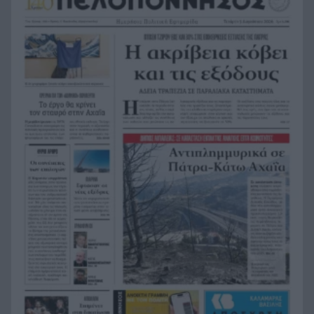
από τη θάλασσα, συγκλονιστικές υποβρύχιες
εικόνες
Το απόλυτο summer roadtrip από την άγρια
21:12
Μάνη στην καστροπολιτεία της Μονεμβασίας
Σύμη: Εντοπίστηκε σορός άνδρα στον Πανορμίτη
21:02
– Πιθανότατα ανήκει στον αγνοούμενο Γερμανό
τουρίστα
Συμφωνία Ιράν – Ομάν για νέα ναυτιλιακή
20:51
διαδρομή στα Στενά του Ορμούζ
Ήττα-αποκλεισμός για την Εθνική Nέων
20:38
Γυναικών στο Ευρωπαϊκό