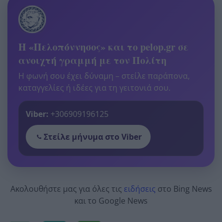
Η «Πελοπόννησος» και το pelop.gr σε
ανοιχτή γραμμή με τον Πολίτη
Η φωνή σου έχει δύναμη – στείλε παράπονα,
καταγγελίες ή ιδέες για τη γειτονιά σου.
Viber:
+306909196125
Στείλε μήνυμα στο Viber
Ακολουθήστε μας για όλες τις
ειδήσεις
στο Bing News
και το Google News