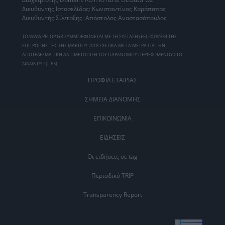
Διευθυντής Ιστοσελίδας: Κωνσταντίνος Καράπαπας
Διευθυντής Σύνταξης: Απόστολος Αναστασόπουλος
ΤΟ WWW.PELOP.GR ΣΥΜΜΟΡΦΩΝΕΤΑΙ ΜΕ ΤΗ ΣΥΣΤΑΣΗ (ΕΕ) 2018/334 ΤΗΣ
ΕΠΙΤΡΟΠΗΣ ΤΗΣ 1ΗΣ ΜΑΡΤΙΟΥ 2018 ΣΧΕΤΙΚΑ ΜΕ ΤΑ ΜΕΤΡΑ ΓΙΑ ΤΗΝ
ΑΠΟΤΕΛΕΣΜΑΤΙΚΗ ΑΝΤΙΜΕΤΩΠΙΣΗ ΤΟΥ ΠΑΡΑΝΟΜΟΥ ΠΕΡΙΕΧΟΜΕΝΟΥ ΣΤΟ
ΔΙΑΔΙΚΤΥΟ (L 63).
ΠΡΟΦΙΛ ΕΤΑΙΡΙΑΣ
ΣΗΜΕΙΑ ΔΙΑΝΟΜΗΣ
ΕΠΙΚΟΙΝΩΝΙΑ
ΕΙΔΗΣΕΙΣ
Οι ειδήσεις σε tag
Περιοδικό TRIP
Transparency Report