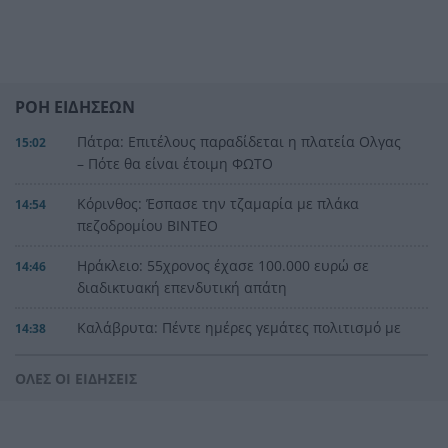
ΡΟΗ ΕΙΔΗΣΕΩΝ
Πάτρα: Επιτέλους παραδίδεται η πλατεία Ολγας
15:02
– Πότε θα είναι έτοιμη ΦΩΤΟ
Κόρινθος: Έσπασε την τζαμαρία με πλάκα
14:54
πεζοδρομίου ΒΙΝΤΕΟ
Ηράκλειο: 55χρονος έχασε 100.000 ευρώ σε
14:46
διαδικτυακή επενδυτική απάτη
Καλάβρυτα: Πέντε ημέρες γεμάτες πολιτισμό με
14:38
κορυφαία συναυλία Πρωτοψάλτη –
Πορτοκάλογλου
ΟΛΕΣ ΟΙ ΕΙΔΗΣΕΙΣ
Μυστράς: «Μετανιωμένος ο 55χρονος που
14:26
έκρυβε τον πατέρα του στον καταψύκτη» λέει ο