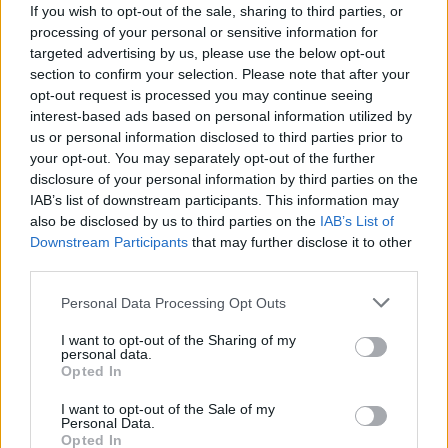
If you wish to opt-out of the sale, sharing to third parties, or
processing of your personal or sensitive information for
targeted advertising by us, please use the below opt-out
section to confirm your selection. Please note that after your
opt-out request is processed you may continue seeing
interest-based ads based on personal information utilized by
Το Minecraft έρχεται στο Nintendo Switch 2 όπως δεν το
us or personal information disclosed to third parties prior to
έχετε ξαναδεί
your opt-out. You may separately opt-out of the further
disclosure of your personal information by third parties on the
IAB’s list of downstream participants. This information may
also be disclosed by us to third parties on the
IAB’s List of
Downstream Participants
that may further disclose it to other
third parties.
Please note that this website/app uses one or more Google
Personal Data Processing Opt Outs
services and may gather and store information including but
not limited to your visit or usage behaviour. You may click to
I want to opt-out of the Sharing of my
personal data.
grant or deny consent to Google and its third-party tags to
Opted In
use your data for below specified purposes in below Google
consent section.
I want to opt-out of the Sale of my
Personal Data.
Opted In