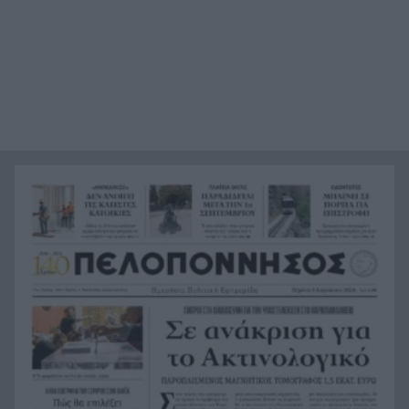
Όταν η «μάχη με το βαθύ κράτος» ξεκινά μετά
13:41
από επτά χρόνια διακυβέρνησης
Έπεσε γεννήτρια από φορτηγό στη διασταύρωση
13:37
Μπράλου
Ράλι Ιονίου: Ο ΙΟΠ την 3η θέση στην 1η
13:28
ιστιοδρομία
Νέος πρόεδρος της ΔΕΥΑ Δυμαίων ο Βασίλης
13:27
Καρβουνιάρης – «Με ευθύνη και δουλειά θα
ανταποκριθώ στη νέα πρόκληση»
Γερμανία: Οι υπηρεσίες ασφαλείας
13:25
καταγγέλλουν ρωσικές εκστρατείες
παραπληροφόρησης ενόψει εκλογών
Συγκινητική διάσωση νεαρού γύπα που
13:18
εγκλωβίστηκε σε φαράγγι στην Κρήτη
Με τραγούδια και χαμόγελα ολοκληρώθηκαν οι
13:08