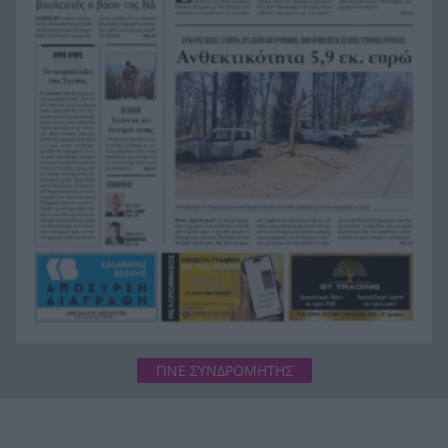
παιδικές κατασκηνώσεις του ΚΟΔΗΠ στην Πάτρα
Δολοφόνησαν διεθνή ποδοσφαιριστή στην
13:07
Ουγκάντα
Σκιάθος: 39χρονη Βρετανίδα κατανάλωσε
13:00
αλκοόλ με την ανήλικη κόρη της και προκάλεσε
επεισόδιο στο Κέντρο Υγείας
Η Βόρεια Κορέα εξαπέλυσε βλήμα προς τη
12:54
θάλασσα της Ιαπωνία, τι εξετάζεται
ΓΙΝΕ ΣΥΝΔΡΟΜΗΤΗΣ