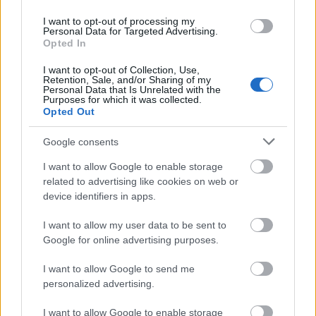
I want to opt-out of processing my
Personal Data for Targeted Advertising.
Γιορτή λήξης με συναυλία για τις Κατασκηνώσεις του
Opted In
Δήμου Πατρέων ΦΩΤ0
I want to opt-out of Collection, Use,
Retention, Sale, and/or Sharing of my
Personal Data that Is Unrelated with the
Purposes for which it was collected.
Opted Out
Google consents
I want to allow Google to enable storage
related to advertising like cookies on web or
device identifiers in apps.
I want to allow my user data to be sent to
Google for online advertising purposes.
I want to allow Google to send me
personalized advertising.
Δεν ανοίγει η μπάρα στα διόδια με το e-pass ενώ έχει
χρήματα «μέσα»;
I want to allow Google to enable storage