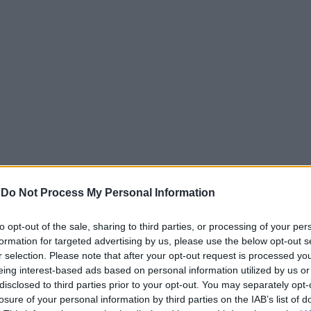
-
Do Not Process My Personal Information
to opt-out of the sale, sharing to third parties, or processing of your per
formation for targeted advertising by us, please use the below opt-out s
r selection. Please note that after your opt-out request is processed y
… ληστείας σε γνωστό κομμωτή, τι ισχυρίστηκε ο Αιγι
eing interest-based ads based on personal information utilized by us or
disclosed to third parties prior to your opt-out. You may separately opt-
losure of your personal information by third parties on the IAB’s list of