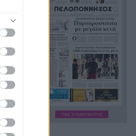
«στεγνώνει» την αγορά
smartphones – Ποιοι
κερδίζουν και ποιοι χάνουν
«Τον βρήκα νεκρό, ξαπλωμένο
17:44
στον καναπέ», αποκάλυψη για
την υπόθεση θρίλερ του
θανάτου του 68χρονου στις
Σέρρες
«Το Ημερολόγιο μιας
17:41
Πριγκίπισσας» έγινε 25 ετών –
Η επετειακή ανάρτηση της Αν
Χάθαγουεϊ
6 παραλίες με φυσική σκιά
17:38
στην Πελοπόννησο
ΓΙΝΕ ΣΥΝΔΡΟΜΗΤΗΣ
Χωρίς διασπορά η ευλογιά:
17:30
«Καθαροί» οι πρώτοι έλεγχοι
μονάδων στο Φαρραί