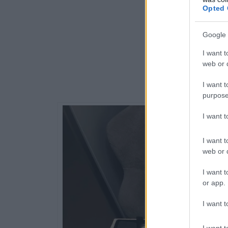
Opted 
Google 
I want t
web or d
I want t
purpose
I want 
I want t
web or d
I want t
or app.
I want t
I want t