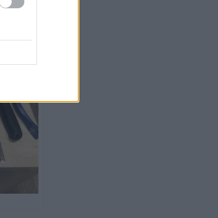
Εξάμηνη αναστολή για
17:28
σεξουαλική παρενόχληση σε
Έλληνα γιατρό στη Βρετανία: –
«Στην Ελλάδα έτσι
χαιρετιόμαστε»
Μαρί Σαντάλ: «Οι καλύτερες
17:16
μέρες» – Η τρυφερή
φωτογραφία με την κόρη της