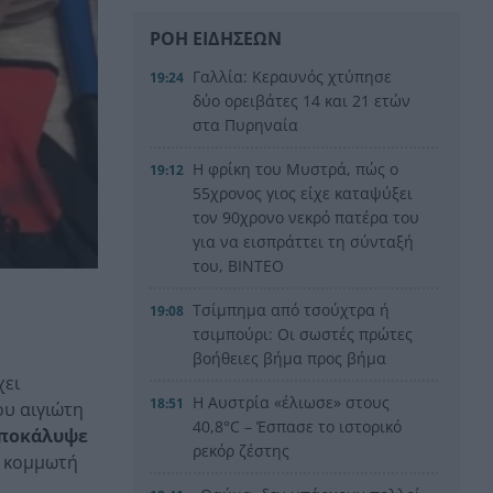
ΡΟΗ ΕΙΔΗΣΕΩΝ
Γαλλία: Κεραυνός χτύπησε
19:24
δύο ορειβάτες 14 και 21 ετών
στα Πυρηναία
Η φρίκη του Μυστρά, πώς ο
19:12
55χρονος γιος είχε καταψύξει
τον 90χρονο νεκρό πατέρα του
για να εισπράττει τη σύνταξή
του, ΒΙΝΤΕΟ
Τσίμπημα από τσούχτρα ή
19:08
τσιμπούρι: Οι σωστές πρώτες
βοήθειες βήμα προς βήμα
χει
Η Αυστρία «έλιωσε» στους
18:51
ου αιγιώτη
40,8°C – Έσπασε το ιστορικό
ποκάλυψε
ρεκόρ ζέστης
υ κομμωτή