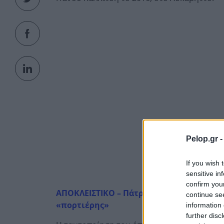
Pelop.gr 
If you wish 
sensitive in
confirm you
ΑΠΟΚΛΕΙΣΤΙΚΟ – Πάτρα: Βρέθηκε το όπλο
continue se
«πορτιέρης»
information 
further disc