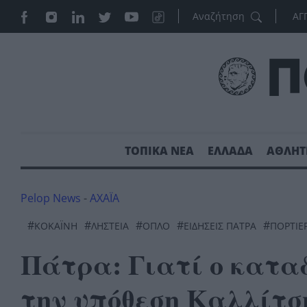
ΑΓ
ΤΟΠΙΚΑ ΝΕΑ
ΕΛΛΑΔΑ
ΑΘΛΗΤ
Pelop News
-
ΑΧΑΪΑ
#
#
#
#
#
ΚΟΚΑΪ́ΝΗ
ΛΗΣΤΕΊΑ
ΟΠΛΟ
ΕΙΔΗΣΕΙΣ ΠΑΤΡΑ
ΠΟΡΤΙΕ
Πάτρα: Γιατί ο καταδ
την υπόθεση Καλλίτσ