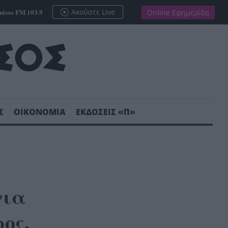
nisos FM 103.9
Ακούστε Live
Online Εφημερίδα
Σ
ΟΙΚΟΝΟΜΙΑ
ΕΚΔΟΣΕΙΣ «Π»
για
ος,