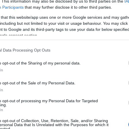
ή εξέταση στα εγκληματολογικά εργαστήρια της ΕΛΑΣ, το 
. This information may also be disclosed by us to third parties on the
IA
Participants
that may further disclose it to other third parties.
 that this website/app uses one or more Google services and may gath
ηστείας Καλλίτση, επιβεβαίωση της «Π»
including but not limited to your visit or usage behaviour. You may click 
 to Google and its third-party tags to use your data for below specifi
ής του 50χρονου σε υποθέσεις ληστειών, δεδομένων των 
ogle consent section.
 σιλικόνης που βρέθηκαν και κατασχέθηκαν στα δύο σπίτι
ίο. Ζητούμενο επίσης για τις διωκτικές Αρχές είναι και το
l Data Processing Opt Outs
στυνομικές πηγές στην «Π»,
διαρρηκτικά εργαλεία, εκφ
κάτι μεγάλο ετοίμαζε…».
o opt-out of the Sharing of my personal data.
πορτιέρη» για το όπλο στην υπόθεση Καλλίτση, άφων
In
o opt-out of the Sale of my Personal Data.
In
to opt-out of processing my Personal Data for Targeted
ing.
In
o opt-out of Collection, Use, Retention, Sale, and/or Sharing
ersonal Data that Is Unrelated with the Purposes for which it
lected.