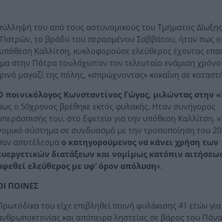
σύλληψή του από τους αστυνομικούς του Τμήματος Δίωξη
Πατρών, το βράδυ του περασμένου Σαββάτου, ήταν πως ο
ν υπόθεση Καλλίτση, κυκλοφορούσε ελεύθερος έχοντας επα
ιμα στην Πάτρα τουλάχιστον τον τελευταίο ενάμιση χρόνο
ρινό μαγαζί της πόλης, «σπρώχνοντας» κοκαΐνη σε καταστ
Ο ποινικόλογος Κωνσταντίνος Γώγος, μιλώντας στην 
πως ο 50χρονος βρέθηκε εκτός φυλακής. Ηταν συνήγορος
υπεράσπισής του, στο Εφετείο για την υπόθεση Καλλίτση. 
νομικό σύστημα σε συνδυασμό με την τροποποίηση του 20
σαν αποτέλεσμα
ο κατηγορούμενος να κάνει χρήση των
ευεργετικών διατάξεων και νομίμως κατόπιν αιτήσεως
αφεθεί ελεύθερος με υφ’ όρον απόλυση
».
ΟΙ ΠΟΙΝΕΣ
Πρωτόδικα του είχε επιβληθεί ποινή φυλάκισης 41 ετών γι
ανθρωποκτονίας και απόπειρα ληστείας σε βάρος του Πάν