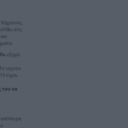
ς
 50χρονος,
νέλθει στη
 και
ήματα.
«Π»
εξηγεί
«Το ισχύον
19 είχαν
 του να
α απόπειρα
ου