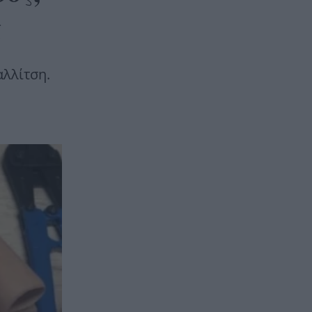
ς
λλίτση.