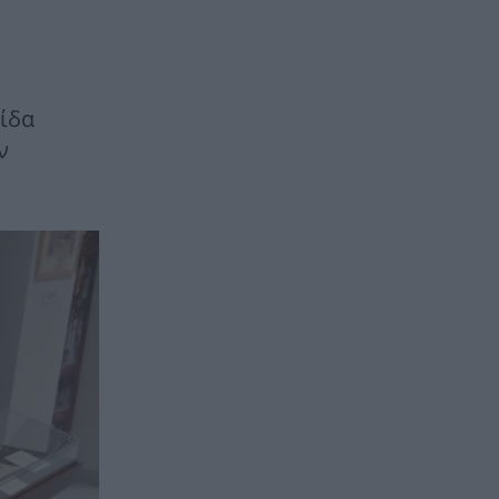
ρίδα
ν