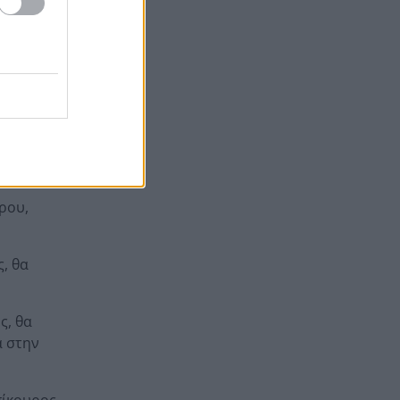
ο μέλος της
μετά τις επικρίσεις για τον
θάνατο του λευκού κουταβιού:
».
«Άξιζε να θέσουμε σε κίνδυνο
μια οικογένεια λύκων, για να
ύπρου, θα
σώσουμε έναν σκύλο; Όχι»!
ά
Φίδι εισέβαλε στα Επείγοντα
22:24
στο Νοσοκομείο του Πύργου,
πανικός! ΦΩΤΟ
Πάτρα: Αγωνία για 31χρονη
22:12
ρου,
που υπέστη κάταγμα στο
αυχένα σε παραλία της Ηλείας
, θα
ς, θα
α στην
πίκουρος