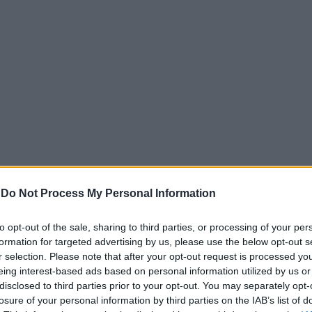
-
Do Not Process My Personal Information
to opt-out of the sale, sharing to third parties, or processing of your per
ς “εντεταλμένος” των γραμμάτων» και διοργανώνεται από τη
formation for targeted advertising by us, please use the below opt-out s
τήριο Αρχειακών Τεκμηρίων & Τύπου.
r selection. Please note that after your opt-out request is processed y
eing interest-based ads based on personal information utilized by us or
όν θρυλική μορφή της πνευματικής ζωής του 20ού αιώνα.
disclosed to third parties prior to your opt-out. You may separately opt-
ιστολογράφος, στενός φίλος του Γιώργου Σεφέρη και κεντ
losure of your personal information by third parties on the IAB’s list of