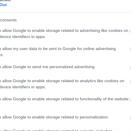
Out
consents
o allow Google to enable storage related to advertising like cookies on
evice identifiers in apps.
o allow my user data to be sent to Google for online advertising
s.
to allow Google to send me personalized advertising.
οσεγγίσει όψεις της εργοβιογραφίας του, τη σημασία του 
λιολογικές σπουδές και τον ρόλο του ως πολιτισμικού μεσ
o allow Google to enable storage related to analytics like cookies on
evice identifiers in apps.
ούς από τη Στέγη Γραμμάτων «Κωστής Παλαμάς» και το Εργα
o allow Google to enable storage related to functionality of the website
:00, θα πραγματοποιηθεί με συντονίστρια την Κατερίνα Κωσ
o allow Google to enable storage related to personalization.
Πανεπιστήμιο Πατρών.
o allow Google to enable storage related to security, including