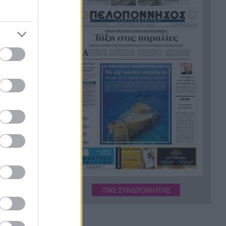
Σκύλος με σοβαρά εγκαύματα
23:39
επέστρεψε μόνος στο σπίτι
που τον φρόντιζαν μία
εβδομάδα μετά τη φωτιά στο
Πόρτο Γερμενό
Μία ακόμη πρόκληση της
23:21
Τουρκίας μετά το νέο ελληνικό
Ειδικό Χωροταξικό Πλαίσιο
Τουρισμού
αρχείου
Αγγλία: Ο επιθετικός της
23:00
ολαβητή.
Εθνικής Άϊβαν Τόνεϊ
κατηγορείται για σοβαρό
επεισόδιο σε κλαμπ στο Σόχο
στήριο
Παλαιό Φάληρο: Φωτιά σε
22:48
ΓΙΝΕ ΣΥΝΔΡΟΜΗΤΗΣ
κατάστημα, εκκενώνεται
τίου,
πολυκατοικία
Κατηγορηματικός ο ερευνητής
22:36