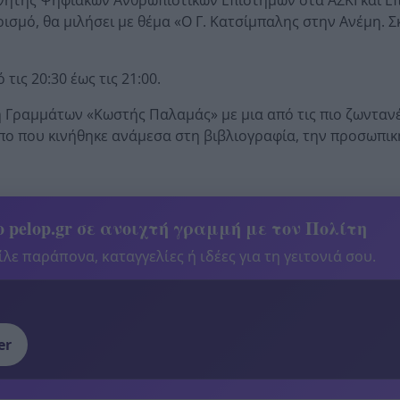
ισμό, θα μιλήσει με θέμα «Ο Γ. Κατσίμπαλης στην Ανέμη. Σ
ις 20:30 έως τις 21:00.
η Γραμμάτων «Κωστής Παλαμάς» με μια από τις πιο ζωνταν
πο που κινήθηκε ανάμεσα στη βιβλιογραφία, την προσωπικ
.
 pelop.gr σε ανοιχτή γραμμή με τον Πολίτη
λε παράπονα, καταγγελίες ή ιδέες για τη γειτονιά σου.
er