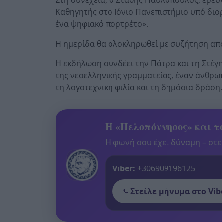
Καθηγητής στο Ιόνιο Πανεπιστήμιο υπό διορ
ένα ψηφιακό πορτρέτο».
Η ημερίδα θα ολοκληρωθεί με συζήτηση από τ
Η εκδήλωση συνδέει την Πάτρα και τη Στέγ
της νεοελληνικής γραμματείας, έναν άνθρω
τη λογοτεχνική φιλία και τη δημόσια δράση
Η «Πελοπόννησος» και το
Η φωνή σου έχει δύναμη – στεί
Viber:
+306909196125
Στείλε μήνυμα στο Vib