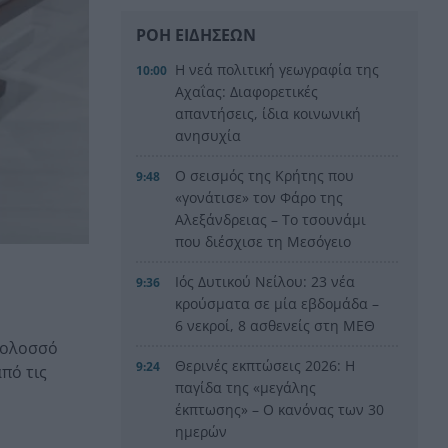
ΡΟΗ ΕΙΔΗΣΕΩΝ
Η νεά πολιτική γεωγραφία της
10:00
Αχαΐας: Διαφορετικές
απαντήσεις, ίδια κοινωνική
ανησυχία
Ο σεισμός της Κρήτης που
9:48
«γονάτισε» τον Φάρο της
Αλεξάνδρειας – Το τσουνάμι
που διέσχισε τη Μεσόγειο
Ιός Δυτικού Νείλου: 23 νέα
9:36
κρούσματα σε μία εβδομάδα –
6 νεκροί, 8 ασθενείς στη ΜΕΘ
Κολοσσό
Θερινές εκπτώσεις 2026: Η
9:24
πό τις
παγίδα της «μεγάλης
έκπτωσης» – Ο κανόνας των 30
ημερών