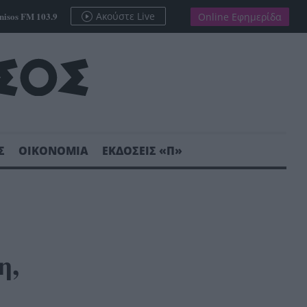
nisos FM 103.9
Ακούστε Live
Online Εφημερίδα
Σ
ΟΙΚΟΝΟΜΙΑ
ΕΚΔΟΣΕΙΣ «Π»
η,