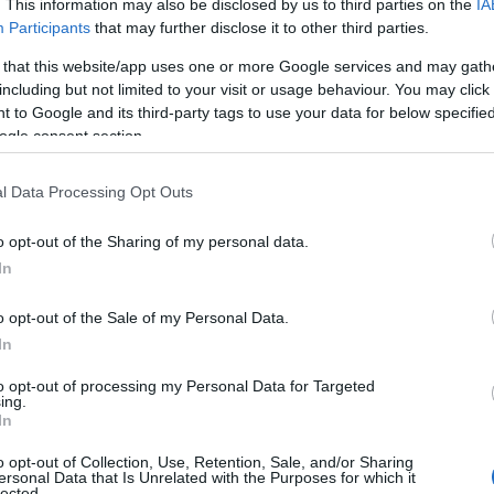
 κύκλων του μεσοπολέμου, συνδέθηκε βαθιά και με την π
. This information may also be disclosed by us to third parties on the
IA
ν προσωπικότητα του Κωστή Παλαμά και διετέλεσε πρώτος
Participants
that may further disclose it to other third parties.
αλαμά».
 that this website/app uses one or more Google services and may gath
including but not limited to your visit or usage behaviour. You may click 
 to Google and its third-party tags to use your data for below specifi
ogle consent section.
οτέ δεν γνώρισα πιο ανθρώπινο άτομο από τον Κατσίμπαλη.
αρουσιού είχα την αίσθηση ότι περπατούσα στη γη μ’ έν
l Data Processing Opt Outs
οποίο ο Κατσίμπαλης πέρασε από την ελληνική λογοτεχνικ
o opt-out of the Sharing of my personal data.
ε περιγράψει ως «παλαιό πολεμιστή του Πρώτου Παγκόσμι
In
λισμού και του παλαμισμού», αποτυπώνοντας την ένταση,
υ.
o opt-out of the Sale of my Personal Data.
In
to opt-out of processing my Personal Data for Targeted
ing.
In
o opt-out of Collection, Use, Retention, Sale, and/or Sharing
ersonal Data that Is Unrelated with the Purposes for which it
lected.