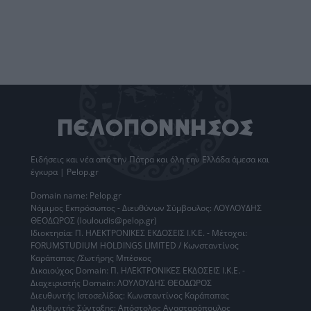
Ειδήσεις
και νέα από την
Πάτρα
και όλη την Ελλάδα άμεσα και
έγκυρα | Pelop.gr
Domain name: Pelop.gr
Νόμιμος Εκπρόσωπος - Διευθύνων Σύμβουλος: ΛΟΥΛΟΥΔΗΣ
ΘΕΟΔΩΡΟΣ (louloudis@pelop.gr)
Ιδιοκτησία: Π. ΗΛΕΚΤΡΟΝΙΚΕΣ ΕΚΔΟΣΕΙΣ Ι.Κ.Ε. - Μέτοχοι:
FORUMSTUDIUM HOLDINGS LIMITED / Κωνσταντίνος
Καράπαπας /Σωτήρης Μπέσκος
Δικαιούχος Domain: Π. ΗΛΕΚΤΡΟΝΙΚΕΣ ΕΚΔΟΣΕΙΣ Ι.Κ.Ε. -
Διαχειριστής Domain: ΛΟΥΛΟΥΔΗΣ ΘΕΟΔΩΡΟΣ
Διευθυντής Ιστοσελίδας: Κωνσταντίνος Καράπαπας
Διευθυντής Σύνταξης: Απόστολος Αναστασόπουλος