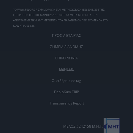
ΤΟ WWW.PELOP.GR ΣΥΜΜΟΡΦΩΝΕΤΑΙ ΜΕ ΤΗ ΣΥΣΤΑΣΗ (ΕΕ) 2018/334 ΤΗΣ
ΕΠΙΤΡΟΠΗΣ ΤΗΣ 1ΗΣ ΜΑΡΤΙΟΥ 2018 ΣΧΕΤΙΚΑ ΜΕ ΤΑ ΜΕΤΡΑ ΓΙΑ ΤΗΝ
ΑΠΟΤΕΛΕΣΜΑΤΙΚΗ ΑΝΤΙΜΕΤΩΠΙΣΗ ΤΟΥ ΠΑΡΑΝΟΜΟΥ ΠΕΡΙΕΧΟΜΕΝΟΥ ΣΤΟ
ΔΙΑΔΙΚΤΥΟ (L 63).
ΠΡΟΦΙΛ ΕΤΑΙΡΙΑΣ
ΣΗΜΕΙΑ ΔΙΑΝΟΜΗΣ
ΕΠΙΚΟΙΝΩΝΙΑ
ΕΙΔΗΣΕΙΣ
Οι ειδήσεις σε tag
Περιοδικό TRIP
Transparency Report
ΜΕΛΟΣ #242158 Μ.Η.Τ.