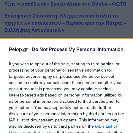
Τζιπ «ισοπέδωσε» βενζινάδικο στη Βούλα – ΦΩΤΟ
Δολοφονία Ζαμπούνη: Κλεμμένο από Ιταλία το
όχημα των εκτελεστών – Πέρασε από την Πάτρα; –
Συλλήψεις Αστυνομικών
Pelop.gr -
Do Not Process My Personal Information
If you wish to opt-out of the sale, sharing to third parties, or
processing of your personal or sensitive information for
targeted advertising by us, please use the below opt-out
section to confirm your selection. Please note that after your
Η «Πελοπόννησος» και το pelop.gr σε
opt-out request is processed you may continue seeing
ανοιχτή γραμμή με τον Πολίτη
interest-based ads based on personal information utilized by
us or personal information disclosed to third parties prior to
Η φωνή σου έχει δύναμη – στείλε παράπονα,
your opt-out. You may separately opt-out of the further
καταγγελίες ή ιδέες για τη γειτονιά σου.
disclosure of your personal information by third parties on the
IAB’s list of downstream participants. This information may
Viber:
+306909196125
also be disclosed by us to third parties on the
IAB’s List of
Downstream Participants
that may further disclose it to other