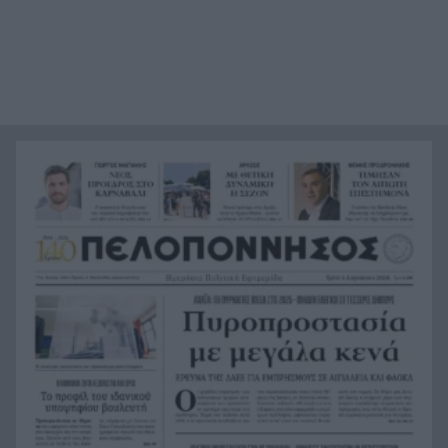
Τα λιωμένα καλώδια της μεγάλης καταστροφής,
21:24
έτσι ξεκίνησε η φωτιά σε Αττική και Βοιωτία
Σημαντική ενίσχυση για τον Αίαντα ΑΣΑΑ
21:12
Κοριτσάκι τριών χρονών παγιδεύτηκε σε παιδική
21:00
κουζίνα στις ΗΠΑ και πέθανε
Με τα αδέλφια Ανδρέα και Κωνσταντίνο
20:48
Μπιτσάκο η Εθνική ανδρών στους Μεσογειακούς
Πέταξε στα σκουπίδια δελτίο που κέρδιζε ένα
20:36
εκατομμύριο στο ΛΟΤΤΟ, αλλά έψαξε και το
βρήκε!
H Εθνική Νέων Γυναικών καθάρισε την
20:23
Πορτογαλία και πέρασε στους «8» του
Παγκοσμίου
Σοκ στην Πάτρα, βρέθηκε απαγχονισμένος
20:12
63χρονος, δίπλα του εντοπίστηκε σημείωμα