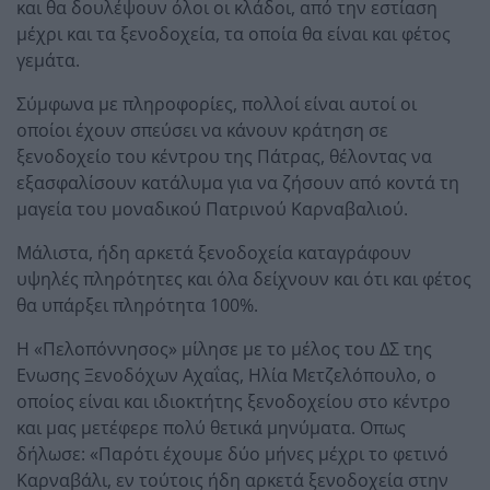
και θα δουλέψουν όλοι οι κλάδοι, από την εστίαση
μέχρι και τα ξενοδοχεία, τα οποία θα είναι και φέτος
γεμάτα.
Σύμφωνα με πληροφορίες, πολλοί είναι αυτοί οι
οποίοι έχουν σπεύσει να κάνουν κράτηση σε
ξενοδοχείο του κέντρου της Πάτρας, θέλοντας να
εξασφαλίσουν κατάλυμα για να ζήσουν από κοντά τη
μαγεία του μοναδικού Πατρινού Καρναβαλιού.
Μάλιστα, ήδη αρκετά ξενοδοχεία καταγράφουν
υψηλές πληρότητες και όλα δείχνουν και ότι και φέτος
θα υπάρξει πληρότητα 100%.
Η «Πελοπόννησος» μίλησε με το μέλος του ΔΣ της
Ενωσης Ξενοδόχων Αχαΐας, Ηλία Μετζελόπουλο, ο
οποίος είναι και ιδιοκτήτης ξενοδοχείου στο κέντρο
και μας μετέφερε πολύ θετικά μηνύματα. Οπως
δήλωσε: «Παρότι έχουμε δύο μήνες μέχρι το φετινό
Καρναβάλι, εν τούτοις ήδη αρκετά ξενοδοχεία στην