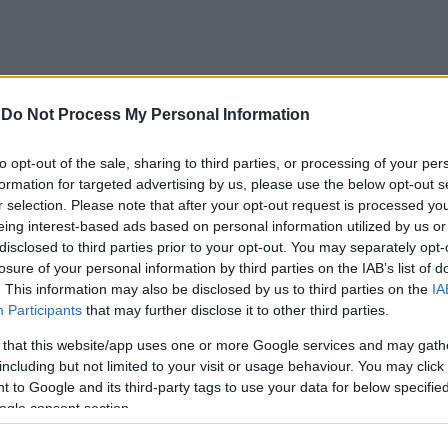
-
Do Not Process My Personal Information
to opt-out of the sale, sharing to third parties, or processing of your per
formation for targeted advertising by us, please use the below opt-out s
r selection. Please note that after your opt-out request is processed y
eing interest-based ads based on personal information utilized by us or
disclosed to third parties prior to your opt-out. You may separately opt-
losure of your personal information by third parties on the IAB’s list of
. This information may also be disclosed by us to third parties on the
IA
Participants
that may further disclose it to other third parties.
, τα Options Cinemas (καθώς και το σύνολο των εταιριών 
 ως ένδειξη συμπαράστασης, αλληλεγγύης και στήριξης προ
 that this website/app uses one or more Google services and may gath
στύχημα στα Τέμπη και το οποίο έχει βυθίσει τη χώρα μας
including but not limited to your visit or usage behaviour. You may click 
 to Google and its third-party tags to use your data for below specifi
ogle consent section.