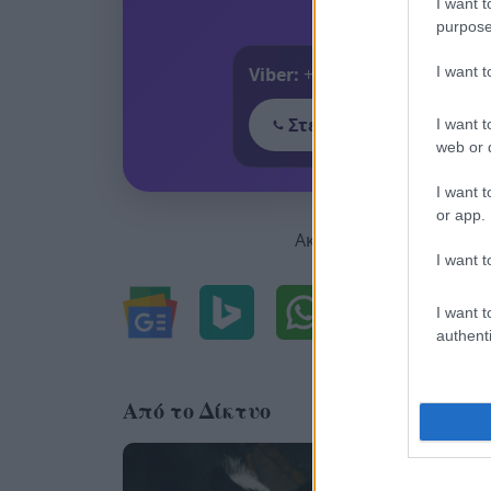
I want t
purpose
I want 
Viber:
+306909196125
Στείλε μήνυμα στο Vib
I want t
web or d
I want t
or app.
Ακολουθήστε μας για ό
I want t
I want t
authenti
Από το Δίκτυο