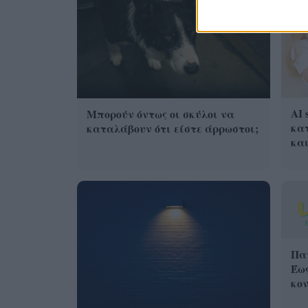
AI 
Μπορούν όντως οι σκύλοι να
κατ
καταλάβουν ότι είστε άρρωστοι;
και
Παν
Έως
κον