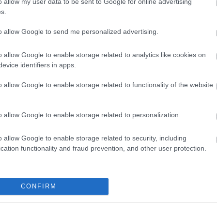
o allow my user data to be sent to Google for online advertising
s.
to allow Google to send me personalized advertising.
er
o allow Google to enable storage related to analytics like cookies on
evice identifiers in apps.
o allow Google to enable storage related to functionality of the website
λες τις
ειδήσεις
στο Bing News και το Google News
o allow Google to enable storage related to personalization.
o allow Google to enable storage related to security, including
cation functionality and fraud prevention, and other user protection.
CONFIRM