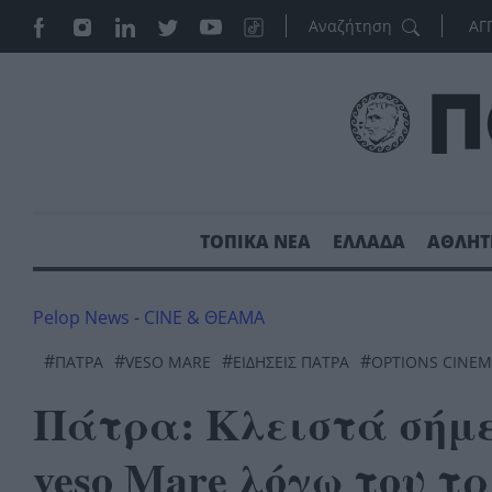
ΑΓ
ΤΟΠΙΚΑ ΝΕΑ
ΕΛΛΑΔΑ
ΑΘΛΗΤ
Pelop News
-
CINE & ΘΕΑΜΑ
#
#
#
#
ΠΆΤΡΑ
VESO MARE
ΕΙΔΗΣΕΙΣ ΠΑΤΡΑ
OPTIONS CINE
Πάτρα: Κλειστά σήμερ
veso Mare λόγω του τ