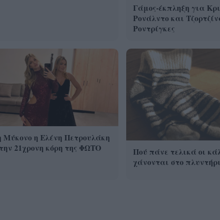
Γάμος-έκπληξη για Κρ
Ρονάλντο και Τζορτζίν
Ροντρίγκες
η Μύκονο η Ελένη Πετρουλάκη
την 21χρονη κόρη της ΦΩΤΟ
Πού πάνε τελικά οι κά
χάνονται στο πλυντήρι