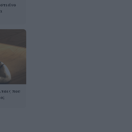
ιστιάνο
α
λτσες που
ο;