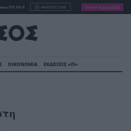
nisos FM 103.9
Ακούστε Live
Online Εφημερίδα
Σ
ΟΙΚΟΝΟΜΙΑ
ΕΚΔΟΣΕΙΣ «Π»
στη
α