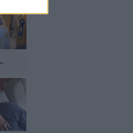
Σκάλωμα Φωκίδας: Πότε
16:02
ξεκινούν οι αιτήσεις για
πλήρη κάλυψη των ζημιών
στα κτίρια
Δεν σας παίρνει ο ύπνος;
15:54
Μελατονίνη ή μαγνήσιο – Ποιο
μπορεί πραγματικά να
βοηθήσει
νω