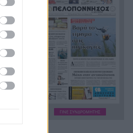
ίσως δεν έβλεπαν οι δύο
χειριστές πριν από τη
σύγκρουση
Πόρτο Γερμενό: Ελέγχουν ένα
16:23
προς ένα τα καμένα σπίτια για
εγκαταλελειμμένα ζώα
«The Shards»: Το βιβλίο που
16:20
ακούστηκε πριν τυπωθεί και
τώρα γίνεται σειρά
Ψάθα: Στο 251 ΓΝΑ οι δύο
16:17
διασωθέντες από τη
σύγκρουση των ελικοπτέρων
Φωτιά στα Βίλια: Ελικόπτερο
16:09
Erickson κατεβαίνει σχεδόν
ΓΙΝΕ ΣΥΝΔΡΟΜΗΤΗΣ
πάνω από πυροσβεστικό
όχημα – Βίντεο