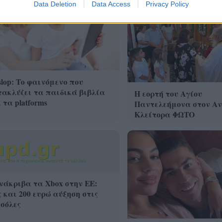
Data Deletion
Data Access
Privacy Policy
slop: Το φαινόμενο που
ακλύζει τα παιδικά βιβλία
Η εορτή του Αγίου
 τα platforms
Παντελεήμονα στον Α
Κλείτορα ΦΩΤΟ
άκριβα τα Xbox στην ΕΕ:
 και 200 ευρώ αύξηση στις
σόλες