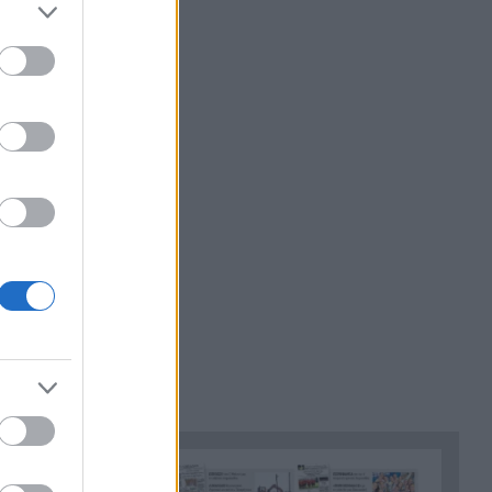
Ισχυρός σεισμός ξύπνησε το
17:12
Κάιρο: Κτίρια εκκενώθηκαν, σε
συναγερμό οι Αρχές
Συναγερμός σε πολυκατοικία
17:00
στην Πάτρα: Φωτιά σε κουζίνα
διαμερίσματος στον τρίτο
όροφο
«Μια σπουδαία, εμβληματική
16:49
φωνή έφυγε»: Το συγκινητικό
«αντίο» της Νατάσσας
Μποφίλιου στον Λάκη Χαλκιά
Διπλός συναγερμός στην
16:33
Ηλεία: Φωτιές σε Δίβρη και
Τραγανό – Μεγάλη
κινητοποίηση
Ψάθα: Το κρίσιμο σημείο που
16:29