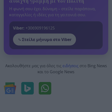
ανοιχτή γραμμή με τον Πολίτη
Η φωνή σου έχει δύναμη – στείλε παράπονα,
καταγγελίες ή ιδέες για τη γειτονιά σου.
Viber:
+306909196125
Στείλε μήνυμα στο Viber
Ακολουθήστε μας για όλες τις
ειδήσεις
στο Bing News
και το Google News