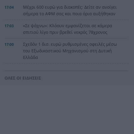
Μέχρι 600 ευρώ για διακοπές: Δείτε αν ανοίγει
17:04
σήμερα το ΑΦΜ σας και ποια όρια αυξήθηκαν
«Σε ψάχνω»: Κλόουν εμφανίζεται σε κάμερα
17:03
σπιτιού λίγο πριν βρεθεί νεκρός 78χρονος
Σχεδόν 1 δισ. ευρώ ρυθμισμένες οφειλές μέσω
17:00
του Εξωδικαστικού Μηχανισμού στη Δυτική
Ελλάδα
80 νεκροί και δεκάδες οικογένειες χωρίς
16:49
απαντήσεις: Η δραματική επιχείρηση
ΟΛΕΣ ΟΙ ΕΙΔΗΣΕΙΣ
ταυτοποίησης στη Θέουτα
Φωτιά στο Στεφάνι Κορινθίας – Μήνυμα 112 και
16:43
μεγάλη κινητοποίηση της Πυροσβεστικής
Μάστορας και Μελίνα Νικολαΐδη στο ίδιο beach
16:39
bar στην Πάρο – Οι εικόνες που άναψαν φωτιές
στα social