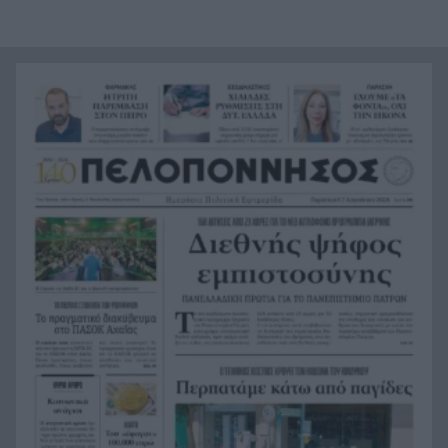
Πόσο κοστίζει να φύγει μια οικογένεια διακοπές:
15:49
Καύσιμα, διόδια και ακτοπλοϊκά στη ζυγαριά
Αυτός είναι ο λόγος που τα Καλάβρυτα δεν είναι
15:47
μόνο χειμερινός προορισμός
«Επίθεση στον έναν, επίθεση σε όλους»: Η
15:38
συμφωνία που υπέγραψαν Τουρκία, Σαουδική
Αραβία και Πακιστάν
Κορυφώνεται η έξοδος του Αυγούστου: Πάνω
15:24
από 129.000 επιβάτες αναχωρούν από τα
λιμάνια της Αττικής
Άδανα: Βγήκαν τα όπλα για ένα χρέος – Το
15:22
βίντεο από τη φονική συμπλοκή σε γραφείο
ενοικιάσεων
Το φαινόμενο της Ιδρυματοποίησης
15:16
Ισπανία: Το κύκλωμα των 24 εκατ. ευρώ –
15:15