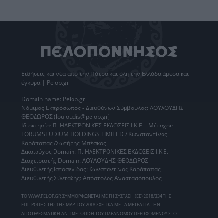
Ειδήσεις
και νέα από την
Πάτρα
και όλη την Ελλάδα άμεσα και
έγκυρα | Pelop.gr
Domain name: Pelop.gr
Νόμιμος Εκπρόσωπος - Διευθύνων Σύμβουλος: ΛΟΥΛΟΥΔΗΣ
ΘΕΟΔΩΡΟΣ (louloudis@pelop.gr)
Ιδιοκτησία: Π. ΗΛΕΚΤΡΟΝΙΚΕΣ ΕΚΔΟΣΕΙΣ Ι.Κ.Ε. - Μέτοχοι:
FORUMSTUDIUM HOLDINGS LIMITED / Κωνσταντίνος
Καράπαπας /Σωτήρης Μπέσκος
Δικαιούχος Domain: Π. ΗΛΕΚΤΡΟΝΙΚΕΣ ΕΚΔΟΣΕΙΣ Ι.Κ.Ε. -
Διαχειριστής Domain: ΛΟΥΛΟΥΔΗΣ ΘΕΟΔΩΡΟΣ
Διευθυντής Ιστοσελίδας: Κωνσταντίνος Καράπαπας
Διευθυντής Σύνταξης: Απόστολος Αναστασόπουλος
ΤΟ WWW.PELOP.GR ΣΥΜΜΟΡΦΩΝΕΤΑΙ ΜΕ ΤΗ ΣΥΣΤΑΣΗ (ΕΕ) 2018/334 ΤΗΣ
ΕΠΙΤΡΟΠΗΣ ΤΗΣ 1ΗΣ ΜΑΡΤΙΟΥ 2018 ΣΧΕΤΙΚΑ ΜΕ ΤΑ ΜΕΤΡΑ ΓΙΑ ΤΗΝ
ΑΠΟΤΕΛΕΣΜΑΤΙΚΗ ΑΝΤΙΜΕΤΩΠΙΣΗ ΤΟΥ ΠΑΡΑΝΟΜΟΥ ΠΕΡΙΕΧΟΜΕΝΟΥ ΣΤΟ