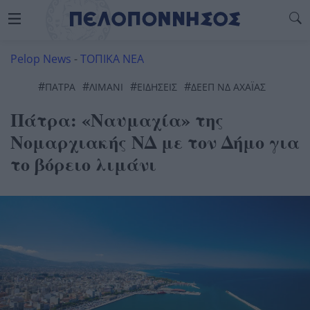
Pelop News
-
ΤΟΠΙΚΑ ΝΕΑ
#
#
#
#
ΠΆΤΡΑ
ΛΙΜΆΝΙ
ΕΙΔΗΣΕΙΣ
ΔΕΕΠ ΝΔ ΑΧΑΪΑΣ
Πάτρα: «Ναυμαχία» της
Νομαρχιακής ΝΔ με τον Δήμο για
το βόρειο λιμάνι