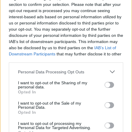
section to confirm your selection. Please note that after your
opt-out request is processed you may continue seeing
interest-based ads based on personal information utilized by
us or personal information disclosed to third parties prior to
your opt-out. You may separately opt-out of the further
disclosure of your personal information by third parties on the
«Κάθε Πέμπτη κύριε Γκρην»: Ένα ταξίδι ανθρωπιάς,
IAB’s list of downstream participants. This information may
αποδοχής και συγκίνησης – Ο σκηνοθέτης Κώστας
also be disclosed by us to third parties on the
IAB’s List of
Γάκης στο Patrapress
Downstream Participants
that may further disclose it to other
third parties.
Please note that this website/app uses one or more Google
Personal Data Processing Opt Outs
services and may gather and store information including but
not limited to your visit or usage behaviour. You may click to
I want to opt-out of the Sharing of my
personal data.
grant or deny consent to Google and its third-party tags to
Opted In
use your data for below specified purposes in below Google
consent section.
I want to opt-out of the Sale of my
Personal Data.
Opted In
I want to opt-out of processing my
Personal Data for Targeted Advertising.