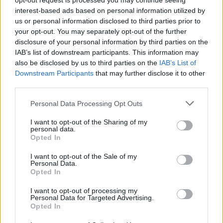
opt-out request is processed you may continue seeing
interest-based ads based on personal information utilized by
us or personal information disclosed to third parties prior to
your opt-out. You may separately opt-out of the further
disclosure of your personal information by third parties on the
IAB’s list of downstream participants. This information may
also be disclosed by us to third parties on the
IAB’s List of
Downstream Participants
that may further disclose it to other
third parties.
Please note that this website/app uses one or more Google
Personal Data Processing Opt Outs
services and may gather and store information including but
not limited to your visit or usage behaviour. You may click to
I want to opt-out of the Sharing of my
personal data.
grant or deny consent to Google and its third-party tags to
Opted In
use your data for below specified purposes in below Google
consent section.
I want to opt-out of the Sale of my
Frozen yogurt ή παγωτό; Ποιο είναι τελικά πιο υγιεινό
Personal Data.
Opted In
I want to opt-out of processing my
Personal Data for Targeted Advertising.
Opted In