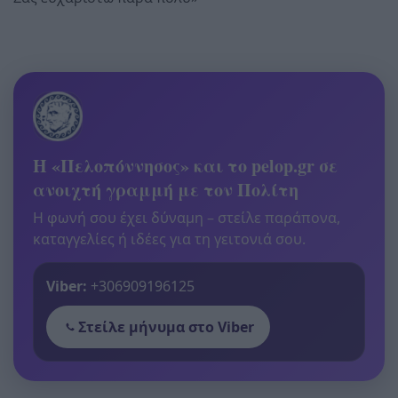
Η «Πελοπόννησος» και το pelop.gr σε
ανοιχτή γραμμή με τον Πολίτη
Η φωνή σου έχει δύναμη – στείλε παράπονα,
καταγγελίες ή ιδέες για τη γειτονιά σου.
Viber:
+306909196125
Στείλε μήνυμα στο Viber