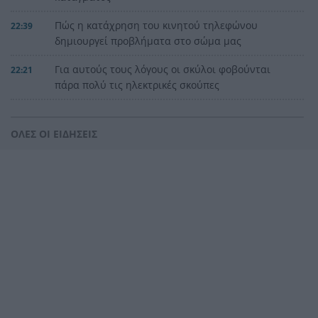
Πώς η κατάχρηση του κινητού τηλεφώνου
22:39
δημιουργεί προβλήματα στο σώμα μας
Για αυτούς τους λόγους οι σκύλοι φοβούνται
22:21
πάρα πολύ τις ηλεκτρικές σκούπες
Ξυλοδαρμός Βρετανού στην Κρήτη από πέντε
22:00
νεαρούς νταήδες
ΟΛΕΣ ΟΙ ΕΙΔΗΣΕΙΣ
Ευρωπαϊκό πρωτάθλημα στίβου με Τεντόγλου,
21:55
Καραλή, Στεφανίδη, Ντρισμπιώτη, Τζένγκο
Η αβλεψία στην τραγωδία της Πάρου, έτσι έγινε
21:45
το μεγάλο κακό με τον πνιγμό του 4χρονου,
πολλά τα ερωτηματικά
Πάνω από ένα εκατ. ευρώ τα πρόστιμα από τις
21:36
αρχές του χρόνου, νέες συλλήψεις σε Κορινθία,
Λέσβο