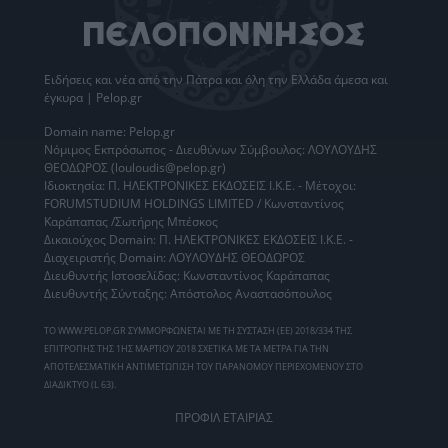
Ειδήσεις
και νέα από την
Πάτρα
και όλη την Ελλάδα άμεσα και
έγκυρα | Pelop.gr
Domain name: Pelop.gr
Νόμιμος Εκπρόσωπος - Διευθύνων Σύμβουλος: ΛΟΥΛΟΥΔΗΣ
ΘΕΟΔΩΡΟΣ (louloudis@pelop.gr)
Ιδιοκτησία: Π. ΗΛΕΚΤΡΟΝΙΚΕΣ ΕΚΔΟΣΕΙΣ Ι.Κ.Ε. - Μέτοχοι:
FORUMSTUDIUM HOLDINGS LIMITED / Κωνσταντίνος
Καράπαπας /Σωτήρης Μπέσκος
Δικαιούχος Domain: Π. ΗΛΕΚΤΡΟΝΙΚΕΣ ΕΚΔΟΣΕΙΣ Ι.Κ.Ε. -
Διαχειριστής Domain: ΛΟΥΛΟΥΔΗΣ ΘΕΟΔΩΡΟΣ
Διευθυντής Ιστοσελίδας: Κωνσταντίνος Καράπαπας
Διευθυντής Σύνταξης: Απόστολος Αναστασόπουλος
ΤΟ WWW.PELOP.GR ΣΥΜΜΟΡΦΩΝΕΤΑΙ ΜΕ ΤΗ ΣΥΣΤΑΣΗ (ΕΕ) 2018/334 ΤΗΣ
ΕΠΙΤΡΟΠΗΣ ΤΗΣ 1ΗΣ ΜΑΡΤΙΟΥ 2018 ΣΧΕΤΙΚΑ ΜΕ ΤΑ ΜΕΤΡΑ ΓΙΑ ΤΗΝ
ΑΠΟΤΕΛΕΣΜΑΤΙΚΗ ΑΝΤΙΜΕΤΩΠΙΣΗ ΤΟΥ ΠΑΡΑΝΟΜΟΥ ΠΕΡΙΕΧΟΜΕΝΟΥ ΣΤΟ
ΔΙΑΔΙΚΤΥΟ (L 63).
ΠΡΟΦΙΛ ΕΤΑΙΡΙΑΣ