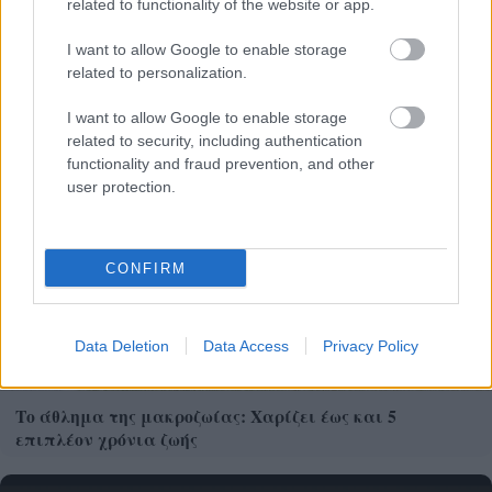
Η Γιορτή Θράψαλου στην Αβυθο με γεύση και χορό
related to functionality of the website or app.
ΦΩΤΟ
I want to allow Google to enable storage
related to personalization.
I want to allow Google to enable storage
related to security, including authentication
functionality and fraud prevention, and other
user protection.
CONFIRM
Data Deletion
Data Access
Privacy Policy
Το άθλημα της μακροζωίας: Χαρίζει έως και 5
επιπλέον χρόνια ζωής