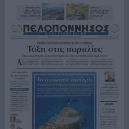
διασώστρια Δήμητρα Παναγιωτοπούλου για τις
εμπειρίες και το απαιτητικό της επάγγελμα
«Λένε προδότες και πληρωμένους όσους
19:48
αποχωρούν», διαζύγιο με αιχμές στο κόμμα
Καρυστιανού
Η Ελλάδα θα διεκδικήσει την 9η θέση στο
19:36
Παγκόσμιο πρωτάθλημα Παίδων
Τεσσάρων χρονών παιδί βρέθηκε νεκρό σε
19:24
πισίνα στην Πάρο, ανείπωτη τραγωδία
Μπαράζ συλλήψεων για ναρκωτικά σε Κέρκυρα
19:12
και Λευκάδα
Στον Αστακό ολοκληρώνεται το Ράλι Ιονίου
19:04