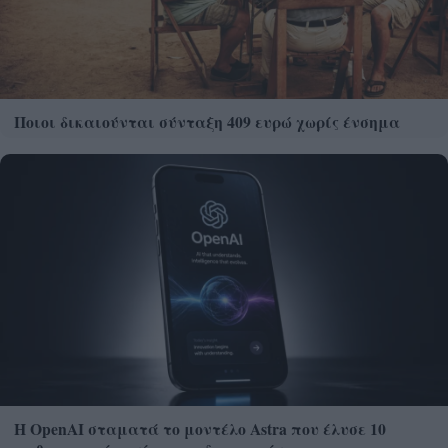
Ποιοι δικαιούνται σύνταξη 409 ευρώ χωρίς ένσημα
Η OpenAI σταματά το μοντέλο Astra που έλυσε 10