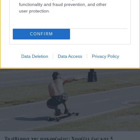
functionality and fraud prevention, and other
user protection.
Ο Μητροπολίτης Καλαβρύτων και Αιγιαλείας
Ιερώνυμος στην Αρτα ΦΩΤΟ
CONFIRM
Data Deletion
Data Access
Privacy Policy
Το άθλημα της μακροζωίας: Χαρίζει έως και 5