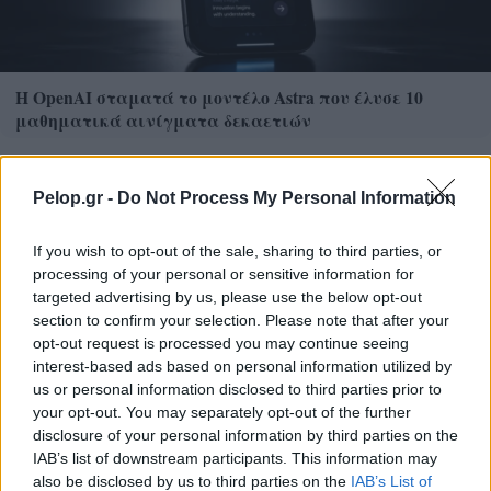
Η OpenAI σταματά το μοντέλο Astra που έλυσε 10
μαθηματικά αινίγματα δεκαετιών
Pelop.gr -
Do Not Process My Personal Information
If you wish to opt-out of the sale, sharing to third parties, or
processing of your personal or sensitive information for
targeted advertising by us, please use the below opt-out
section to confirm your selection. Please note that after your
opt-out request is processed you may continue seeing
interest-based ads based on personal information utilized by
us or personal information disclosed to third parties prior to
Αρχιερατική Θεία Λειτουργία στον Αγιο Αιμιλιανό
your opt-out. You may separately opt-out of the further
Πάτρας ΦΩΤΟ
disclosure of your personal information by third parties on the
IAB’s list of downstream participants. This information may
also be disclosed by us to third parties on the
IAB’s List of