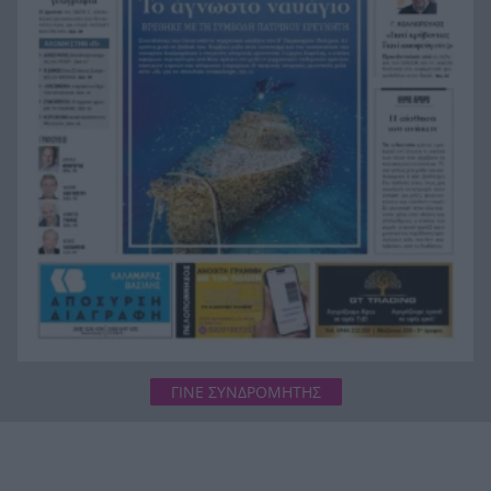
Το ναυάγιο των 83 χρόνων: Εντοπίστηκε στο
19:00
Ιόνιο η γερμανική τορπιλάκατος LS 6 του 1943
ΓΙΝΕ ΣΥΝΔΡΟΜΗΤΗΣ