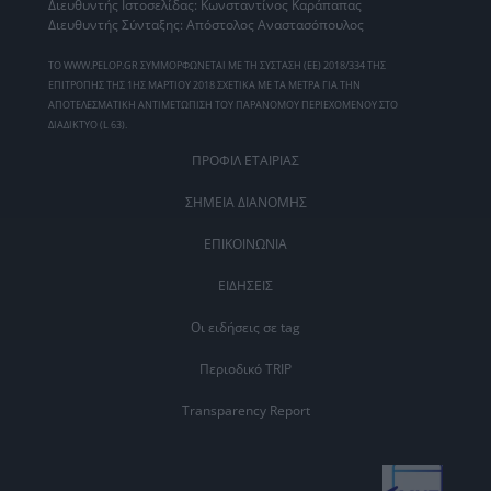
Διευθυντής Ιστοσελίδας: Κωνσταντίνος Καράπαπας
Διευθυντής Σύνταξης: Απόστολος Αναστασόπουλος
ΤΟ WWW.PELOP.GR ΣΥΜΜΟΡΦΩΝΕΤΑΙ ΜΕ ΤΗ ΣΥΣΤΑΣΗ (ΕΕ) 2018/334 ΤΗΣ
ΕΠΙΤΡΟΠΗΣ ΤΗΣ 1ΗΣ ΜΑΡΤΙΟΥ 2018 ΣΧΕΤΙΚΑ ΜΕ ΤΑ ΜΕΤΡΑ ΓΙΑ ΤΗΝ
ΑΠΟΤΕΛΕΣΜΑΤΙΚΗ ΑΝΤΙΜΕΤΩΠΙΣΗ ΤΟΥ ΠΑΡΑΝΟΜΟΥ ΠΕΡΙΕΧΟΜΕΝΟΥ ΣΤΟ
ΔΙΑΔΙΚΤΥΟ (L 63).
ΠΡΟΦΙΛ ΕΤΑΙΡΙΑΣ
ΣΗΜΕΙΑ ΔΙΑΝΟΜΗΣ
ΕΠΙΚΟΙΝΩΝΙΑ
ΕΙΔΗΣΕΙΣ
Οι ειδήσεις σε tag
Περιοδικό TRIP
Transparency Report