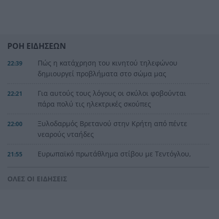
ΡΟΗ ΕΙΔΗΣΕΩΝ
Πώς η κατάχρηση του κινητού τηλεφώνου
22:39
δημιουργεί προβλήματα στο σώμα μας
Για αυτούς τους λόγους οι σκύλοι φοβούνται
22:21
πάρα πολύ τις ηλεκτρικές σκούπες
Ξυλοδαρμός Βρετανού στην Κρήτη από πέντε
22:00
νεαρούς νταήδες
Ευρωπαϊκό πρωτάθλημα στίβου με Τεντόγλου,
21:55
Καραλή, Στεφανίδη, Ντρισμπιώτη, Τζένγκο
ΟΛΕΣ ΟΙ ΕΙΔΗΣΕΙΣ
Η αβλεψία στην τραγωδία της Πάρου, έτσι έγινε
21:45
το μεγάλο κακό με τον πνιγμό του 4χρονου,
πολλά τα ερωτηματικά