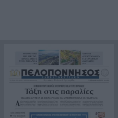
«Ας αναπαυτεί εν ειρήνη», Ρεάλ, Μπαρτσελόνα
20:12
και Ομοσπονδία Αργεντινής για τον χαμό του
πατέρα του Μέσι
Οι πνιγμοί είναι συνήθως «βουβοί»: Η
20:00
διασώστρια Δήμητρα Παναγιωτοπούλου για τις
εμπειρίες και το απαιτητικό της επάγγελμα
«Λένε προδότες και πληρωμένους όσους
19:48
αποχωρούν», διαζύγιο με αιχμές στο κόμμα
Καρυστιανού
Η Ελλάδα θα διεκδικήσει την 9η θέση στο
19:36
Παγκόσμιο πρωτάθλημα Παίδων
Τεσσάρων χρονών παιδί βρέθηκε νεκρό σε
19:24
πισίνα στην Πάρο, ανείπωτη τραγωδία
Μπαράζ συλλήψεων για ναρκωτικά σε Κέρκυρα
19:12
και Λευκάδα
Στον Αστακό ολοκληρώνεται το Ράλι Ιονίου
19:04