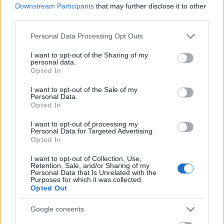
Downstream Participants
that may further disclose it to other
third parties.
Please note that this website/app uses one or more Google
Personal Data Processing Opt Outs
services and may gather and store information including but
not limited to your visit or usage behaviour. You may click to
I want to opt-out of the Sharing of my
personal data.
grant or deny consent to Google and its third-party tags to
Opted In
use your data for below specified purposes in below Google
consent section.
I want to opt-out of the Sale of my
Personal Data.
Opted In
I want to opt-out of processing my
Personal Data for Targeted Advertising.
Opted In
Frozen yogurt ή παγωτό; Ποιο είναι τελικά πιο υγιεινό
I want to opt-out of Collection, Use,
Retention, Sale, and/or Sharing of my
Personal Data that Is Unrelated with the
Purposes for which it was collected.
Opted Out
Google consents