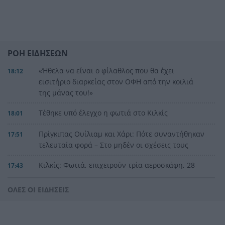
ΡΟΗ ΕΙΔΗΣΕΩΝ
«Ήθελα να είναι ο φίλαθλος που θα έχει
18:12
εισιτήριο διαρκείας στον ΟΦΗ από την κοιλιά
της μάνας του!»
Τέθηκε υπό έλεγχο η φωτιά στο Κιλκίς
18:01
Πρίγκιπας Ουίλιαμ και Χάρι: Πότε συναντήθηκαν
17:51
τελευταία φορά – Στο μηδέν οι σχέσεις τους
Κιλκίς: Φωτιά, επιχειρούν τρία αεροσκάφη, 28
17:43
πυροσβέστες, εθελοντές και 9 οχήματα
ΟΛΕΣ ΟΙ ΕΙΔΗΣΕΙΣ
Αντόνιο Μπαντέρας: Γιατί άφησε το Χόλιγουντ
17:38
και επέστρεψε στη Μάλαγα