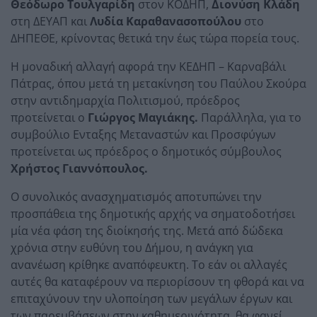
Θεόδωρο Τουλγαρίδη
στον ΚΟΔΗΠ,
Διονύση Κλάδη
στη ΔΕΥΑΠ και
Λυδία Καραθανασοπούλου
στο
ΔΗΠΕΘΕ, κρίνοντας θετικά την έως τώρα πορεία τους.
Η μοναδική αλλαγή αφορά την ΚΕΔΗΠ – Καρναβάλι
Πάτρας, όπου μετά τη μετακίνηση του Παύλου Σκούρα
στην αντιδημαρχία Πολιτισμού, πρόεδρος
προτείνεται ο
Γιώργος Μαγιάκης.
Παράλληλα, για το
συμβούλιο Ενταξης Μεταναστών και Προσφύγων
προτείνεται ως πρόεδρος ο δημοτικός σύμβουλος
Χρήστος Γιαννόπουλος.
Ο συνολικός ανασχηματισμός αποτυπώνει την
προσπάθεια της δημοτικής αρχής να σηματοδοτήσει
μία νέα φάση της διοίκησής της. Μετά από δώδεκα
χρόνια στην ευθύνη του Δήμου, η ανάγκη για
ανανέωση κρίθηκε αναπόφευκτη. Το εάν οι αλλαγές
αυτές θα καταφέρουν να περιορίσουν τη φθορά και να
επιταχύνουν την υλοποίηση των μεγάλων έργων και
των παρεμβάσεων στην καθημερινότητα, θα φανεί