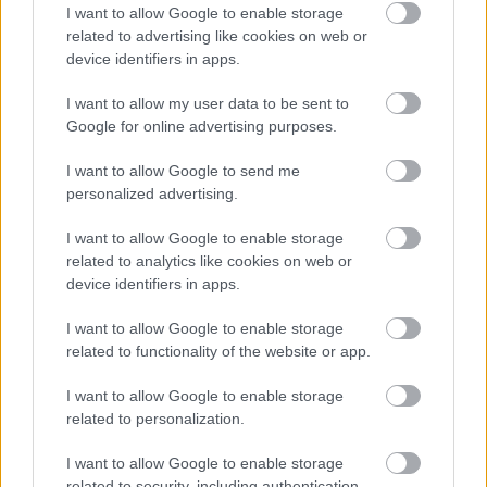
I want to allow Google to enable storage
related to advertising like cookies on web or
device identifiers in apps.
Η OpenAI σταματά το μοντέλο Astra που έλυσε 10
I want to allow my user data to be sent to
μαθηματικά αινίγματα δεκαετιών
Google for online advertising purposes.
I want to allow Google to send me
personalized advertising.
I want to allow Google to enable storage
related to analytics like cookies on web or
device identifiers in apps.
I want to allow Google to enable storage
related to functionality of the website or app.
I want to allow Google to enable storage
related to personalization.
Δωρεά απινιδωτή στην Κοινότητα Κουραμάδων
I want to allow Google to enable storage
Κέρκυρας από την Π.Ε.Π.Ι.Ε.Θ
related to security, including authentication