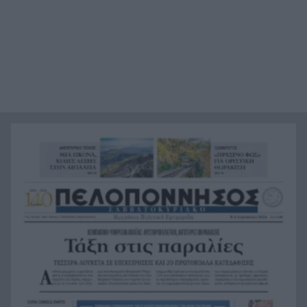
«Ιδιαίτερα δυσμενείς πυρομετεωρολογικές
16:24
συνθήκες αναμένονται το επόμενο 48ωρο»,
κόκκινος συναγερμός για 6 περιφέρειες
«Φοβόμουν ότι θα πεθάνω»: Μαθήτρια
16:22
περιγράφει την επίθεση σε σχολείο της
Ταϊλάνδης με 9 νεκρούς
Τεράστιο πλήγμα και βαρύ πένθος για τον
16:12
Λιονέλ Μέσι, πέθανε ο πατέρας του
Αυτά είναι τα 8 φρούτα με την περισσότερη
16:11
πρωτεΐνη
Αποκαλύφθηκε η ταυτότητα της γυναίκας, που η
16:02
σορός της βρέθηκε σε προχωρημένη σήψη στον
Λυκαβηττό
Το «Λάθος» του Σαμαράκη επιστρέφει: Η
15:55
ελληνική δυστοπία πριν από το «Black Mirror»