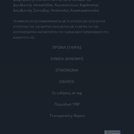
Διευθυντής Ιστοσελίδας: Κωνσταντίνος Καράπαπας
Διευθυντής Σύνταξης: Απόστολος Αναστασόπουλος
ΤΟ WWW.PELOP.GR ΣΥΜΜΟΡΦΩΝΕΤΑΙ ΜΕ ΤΗ ΣΥΣΤΑΣΗ (ΕΕ) 2018/334 ΤΗΣ
ΕΠΙΤΡΟΠΗΣ ΤΗΣ 1ΗΣ ΜΑΡΤΙΟΥ 2018 ΣΧΕΤΙΚΑ ΜΕ ΤΑ ΜΕΤΡΑ ΓΙΑ ΤΗΝ
ΑΠΟΤΕΛΕΣΜΑΤΙΚΗ ΑΝΤΙΜΕΤΩΠΙΣΗ ΤΟΥ ΠΑΡΑΝΟΜΟΥ ΠΕΡΙΕΧΟΜΕΝΟΥ ΣΤΟ
ΔΙΑΔΙΚΤΥΟ (L 63).
ΠΡΟΦΙΛ ΕΤΑΙΡΙΑΣ
ΣΗΜΕΙΑ ΔΙΑΝΟΜΗΣ
ΕΠΙΚΟΙΝΩΝΙΑ
ΕΙΔΗΣΕΙΣ
Οι ειδήσεις σε tag
Περιοδικό TRIP
Transparency Report