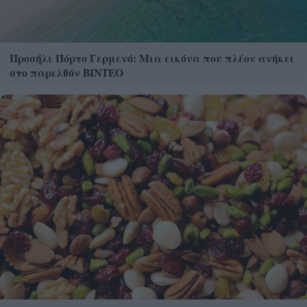
Προσήλι Πόρτο Γερμενό: Μια εικόνα που πλέον ανήκει
στο παρελθόν ΒΙΝΤΕΟ