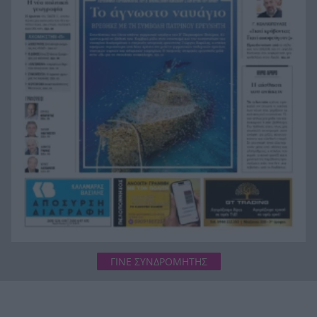
Μάθετε στα παιδιά σας να ακολουθήσουν το
15:48
παράδειγμα του Τάσου Χατζηγιοβάνη, του
αξίζουν 1.000 μπράβο!
Χωρίς οθόνη και θα σε «μαθαίνει» μέρα με τη
15:46
μέρα: Το ντόνατ των 400 δολαρίων που
ετοιμάζει η OpenAI
ΓΙΝΕ ΣΥΝΔΡΟΜΗΤΗΣ