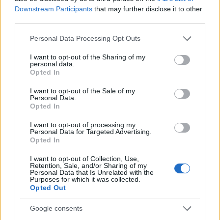
Downstream Participants
that may further disclose it to other
third parties.
Please note that this website/app uses one or more Google
Personal Data Processing Opt Outs
services and may gather and store information including but
not limited to your visit or usage behaviour. You may click to
I want to opt-out of the Sharing of my
personal data.
grant or deny consent to Google and its third-party tags to
Opted In
use your data for below specified purposes in below Google
consent section.
I want to opt-out of the Sale of my
Personal Data.
Opted In
Frozen yogurt ή παγωτό; Ποιο είναι τελικά πιο υγιεινό
I want to opt-out of processing my
Personal Data for Targeted Advertising.
Opted In
I want to opt-out of Collection, Use,
Retention, Sale, and/or Sharing of my
Personal Data that Is Unrelated with the
Purposes for which it was collected.
Opted Out
Google consents